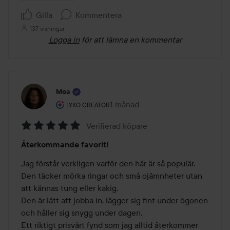
Gilla
Kommentera
137 visningar
Logga in
för att lämna en kommentar
Moa
Användarens roll: Lyko Creator.
1 månad
Inlägget skapades 1 månad
LYKO CREATOR
Verifierad köpare
Betyg:
Återkommande favorit!
5
av
Jag förstår verkligen varför den här är så populär. 
5
Den täcker mörka ringar och små ojämnheter utan 
att kännas tung eller kakig. 

Den är lätt att jobba in, lägger sig fint under ögonen 
och håller sig snygg under dagen. 

Ett riktigt prisvärt fynd som jag alltid återkommer 