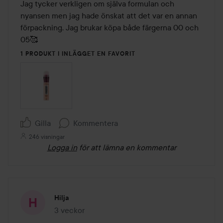
av
Jag tycker verkligen om själva formulan och 
5
nyansen men jag hade önskat att det var en annan 
förpackning. Jag brukar köpa både färgerna 00 och 
05🥰
1 PRODUKT I INLÄGGET EN FAVORIT
Gilla
Kommentera
246 visningar
Logga in
för att lämna en kommentar
Hilja
3 veckor
Inlägget skapades 3 veckor