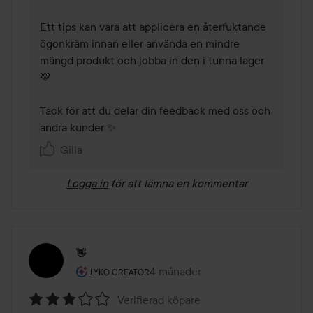
Ett tips kan vara att applicera en återfuktande 
ögonkräm innan eller använda en mindre 
mängd produkt och jobba in den i tunna lager 
💛

Tack för att du delar din feedback med oss och 
andra kunder ✨
Gilla
Logga in
för att lämna en kommentar
👋
Användarens roll: Lyko Creator.
4 månader
Inlägget skapades 4 månader
LYKO CREATOR
Verifierad köpare