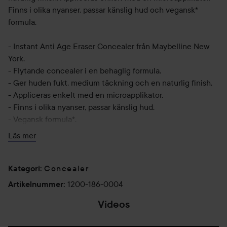
Finns i olika nyanser, passar känslig hud och vegansk*
formula.
- Instant Anti Age Eraser Concealer från Maybelline New
York.
- Flytande concealer i en behaglig formula.
- Ger huden fukt, medium täckning och en naturlig finish.
- Appliceras enkelt med en microapplikator.
- Finns i olika nyanser, passar känslig hud.
- Vegansk formula*.
Läs mer
*Inga ingredienser av animaliskt ursprung
Concealer
Användning:
Kategori
:
Steg 1: Skruva den övre delen av applikatorn i pilens
1200-186-0004
Artikelnummer
:
riktning tills produkten blir synlig på svampen.
Videos
Steg 2: Använd applikatorn för att applicera concealer