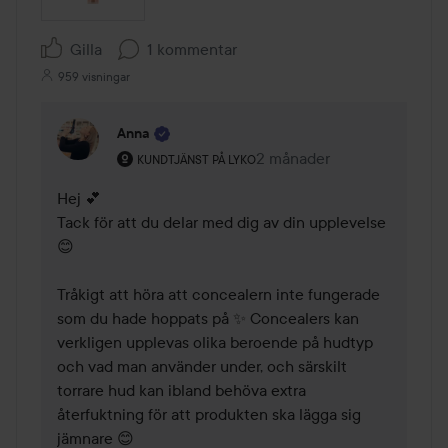
Gilla
1 kommentar
959 visningar
Anna
Användarens roll: Kundtjänst på Lyko.
2 månader
Kommentaren lades 2 mån
KUNDTJÄNST PÅ LYKO
Hej 💕

Tack för att du delar med dig av din upplevelse 
😊

Tråkigt att höra att concealern inte fungerade 
som du hade hoppats på ✨ Concealers kan 
verkligen upplevas olika beroende på hudtyp 
och vad man använder under, och särskilt 
torrare hud kan ibland behöva extra 
återfuktning för att produkten ska lägga sig 
jämnare 😊
