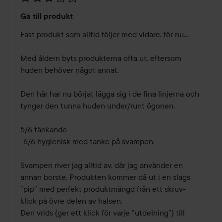
Betyg:
Gå till produkt
3
av
Fast produkt som alltid följer med vidare, för nu… 

5
Med åldern byts produkterna ofta ut, eftersom 
huden behöver något annat.

Den här har nu börjat lägga sig i de fina linjerna och 
tynger den tunna huden under/runt ögonen.

5/6 tänkande

-6/6 hygienisk med tanke på svampen.

Svampen river jag alltid av, där jag använder en 
annan borste. Produkten kommer då ut i en slags 
”pip” med perfekt produktmängd från ett skruv-
klick på övre delen av halsen.

Den vrids (ger ett klick för varje ”utdelning”) till 