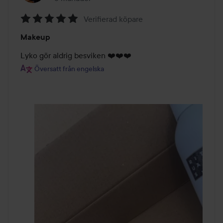
Verifierad köpare
Betyg:
Makeup
5
av
Lyko gör aldrig besviken ❤️❤️❤️
5
Översatt från engelska