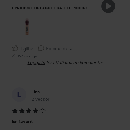
1 PRODUKT I INLÄGGET GÅ TILL PRODUKT
Kommentera
1 gillar
362 visningar
Logga in
för att lämna en kommentar
Linn
2 veckor
Inlägget skapades 2 veckor
Betyg:
En favorit
4