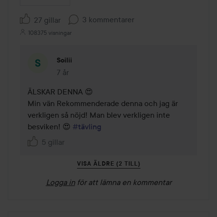
3 kommentarer
27 gillar
108375 visningar
Soilii
7 år
Kommentaren lades 7 år
ÄLSKAR DENNA 😍

Min vän Rekommenderade denna och jag är 
verkligen så nöjd! Man blev verkligen inte 
besviken! 😍 
#tävling
5 gillar
VISA ÄLDRE (2 TILL)
Logga in
för att lämna en kommentar