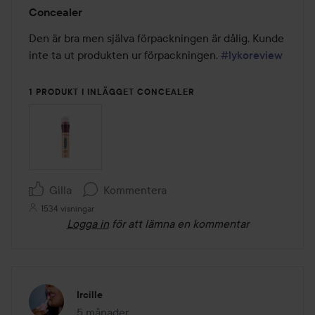
Betyg:
Concealer
3
av
Den är bra men själva förpackningen är dålig. Kunde 
5
inte ta ut produkten ur förpackningen. 
#lykoreview
1 PRODUKT I INLÄGGET CONCEALER
Gilla
Kommentera
1534 visningar
Logga in
för att lämna en kommentar
Ircille
5 månader
Inlägget skapades 5 månader