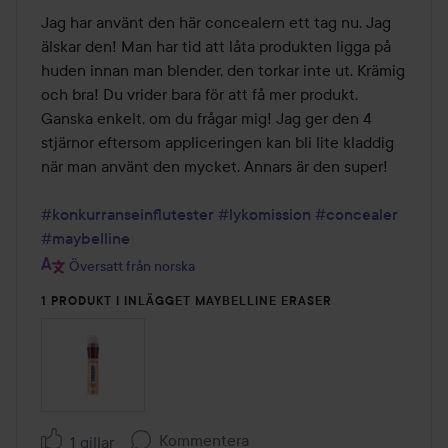
av
Jag har använt den här concealern ett tag nu. Jag 
5
älskar den! Man har tid att låta produkten ligga på 
huden innan man blender, den torkar inte ut. Krämig 
och bra! Du vrider bara för att få mer produkt. 
Ganska enkelt, om du frågar mig! Jag ger den 4 
stjärnor eftersom appliceringen kan bli lite kladdig 
när man använt den mycket. Annars är den super!

#konkurranseinflutester
#lykomission
#concealer
#maybelline
Översatt från norska
1 PRODUKT I INLÄGGET MAYBELLINE ERASER
Kommentera
1 gillar