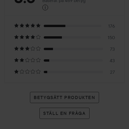
Baserat på 469 betyg
i
3.5
Baserat
på
176
150
469
73
betyg
43
27
BETYGSÄTT PRODUKTEN
STÄLL EN FRÅGA