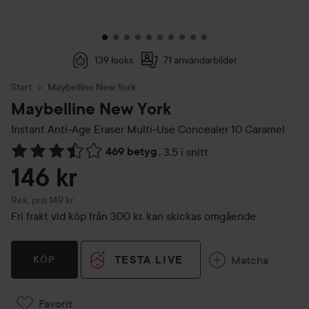
139 looks
71 användarbilder
Start
Maybelline New York
Maybelline New York
Instant Anti-Age Eraser Multi-Use Concealer
10 Caramel
469 betyg
,
3.5 i snitt
Hoppa till Betyg & kommentarer
146 kr
Rekommenderat pris 149 kr
Rek. pris 149 kr
Fri frakt vid köp från 300 kr, kan skickas omgående
TESTA LIVE
Matcha
KÖP
Favorit