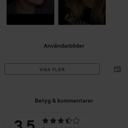
Användarbilder
VISA FLER
Betyg & kommentarer
Betyg:
3.5