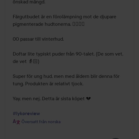
önskad mängd.

Färgutbudet är en förolämpning mot de djupare 
pigmenterade hudtonerna. 👎🏻👎🏿

00 passar till vinterhud.

Doftar lite typiskt puder från 90-talet. (De som vet, 
de vet 👵🏻)

Super för ung hud, men med åldern blir denna för 
tung. Produkten är relativt tjock.

Yay, men nej. Detta är sista köpet 💔

#lykoreview
Översatt från norska