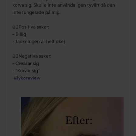
korva sig. Skulle inte använda igen tyvärr då den 
inte fungerade på mig. 

👍🏼Positiva saker: 

- Billig 

- täckningen är helt okej 

👎🏼Negativa saker:

- Creasar sig 

- ”Korvar sig”

#lykoreview