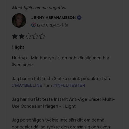
Mest hjälpsamma negativa
JENNY ABRAHAMSSON
Användarens roll: Lyko Creator.
1 år
Inlägget skapades 1 år
LYKO CREATOR
Betyg:
1 light
2
av
Hudtyp - Min hudtyp är torr och känslig men har 
5
även acne. 

Jag har nu fått testa 3 olika smink produkter från 
#MAYBELLINE
 som 
#INFLUTESTER
Jag har nu fått testa Instant Anti-Age Eraser Multi-
Use Concealer i färgen - 1 Light

Jag personligen tyckte inte särskilt om denna 
concealer då jag tyckte den creasa sig och även 