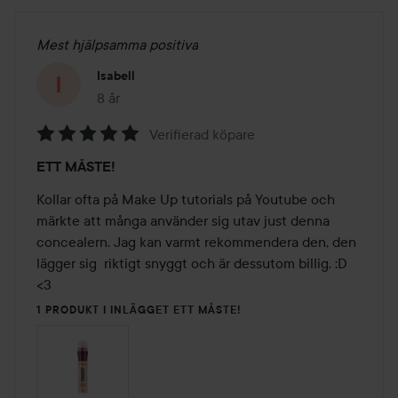
Mest hjälpsamma positiva
Isabell
8 år
Inlägget skapades 8 år
Verifierad köpare
Betyg:
ETT MÅSTE!
5
av
Kollar ofta på Make Up tutorials på Youtube och 
5
märkte att många använder sig utav just denna 
concealern. Jag kan varmt rekommendera den, den 
lägger sig  riktigt snyggt och är dessutom billig. :D 
<3
1 PRODUKT I INLÄGGET ETT MÅSTE!