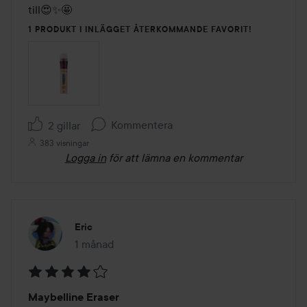
till😍✨🤩
1 PRODUKT I INLÄGGET ÅTERKOMMANDE FAVORIT!
Kommentera
2 gillar
383 visningar
Logga in
för att lämna en kommentar
Eric
1 månad
Inlägget skapades 1 månad
Betyg:
Maybelline Eraser
4