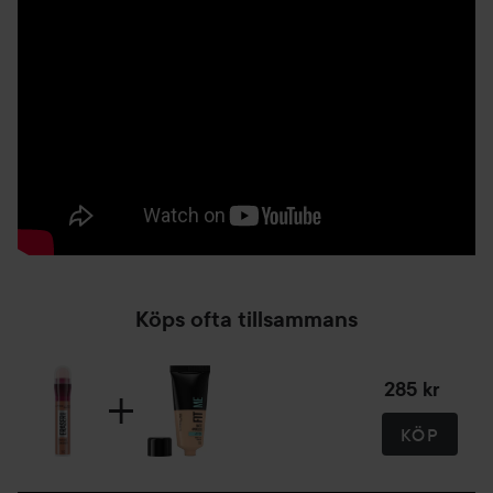
direkt på området under ögonen eller där du önskar dölja
skönhetsfel eller fina linjer och tona ut med utåtgående
rörelser. Om du behöver ytterligare täckning, upprepa tills
önskat resultat har uppnåtts. Använd fingerspetsarna för
att tona ut för en felfri finish.
Tips: För highlighting-effekt och en strålande look,
applicera en nyans som är ljusare än din naturliga hudton
på inre ögonvrån, kinder, ögonbrynsben och näsrygg.
Köps ofta tillsammans
285 kr
KÖP