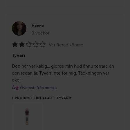
Hanne
3 veckor
Inlägget skapades 3 veckor
Verifierad köpare
Betyg:
Tyvärr
2
av
Den här var kakig... gjorde min hud ännu torrare än 
5
den redan är. Tyvärr inte för mig. Täckningen var 
okej.
Översatt från norska
1 PRODUKT I INLÄGGET TYVÄRR