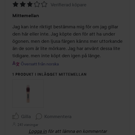
Verifierad köpare
Betyg:
Mittemellan
3
av
Jag kan inte riktigt bestämma mig för om jag gillar 
5
den här eller inte. Jag köpte den för att ha under 
ögonen, men den ljusa färgen känns mer uttorkande 
än de som är lite mörkare. Jag har använt dessa lite 
tidigare, men inte köpt den igen på länge.
Översatt från norska
1 PRODUKT I INLÄGGET MITTEMELLAN
Gilla
Kommentera
241 visningar
Logga in
för att lämna en kommentar