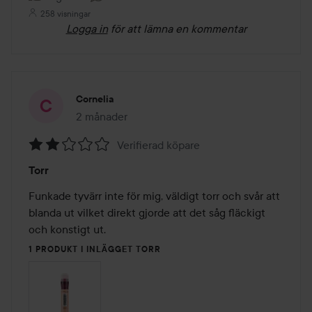
258 visningar
Logga in
för att lämna en kommentar
Cornelia
2 månader
Inlägget skapades 2 månader
Verifierad köpare
Betyg:
Torr
2
av
Funkade tyvärr inte för mig, väldigt torr och svår att 
5
blanda ut vilket direkt gjorde att det såg fläckigt 
och konstigt ut.
1 PRODUKT I INLÄGGET TORR