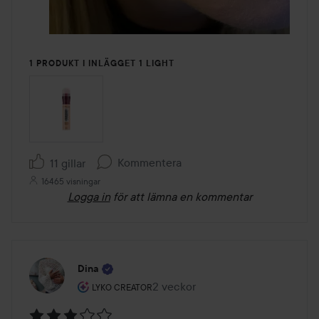
1 PRODUKT I INLÄGGET 1 LIGHT
Kommentera
11 gillar
16465 visningar
Logga in
för att lämna en kommentar
Dina
Användarens roll: Lyko Creator.
2 veckor
Inlägget skapades 2 veckor
LYKO CREATOR