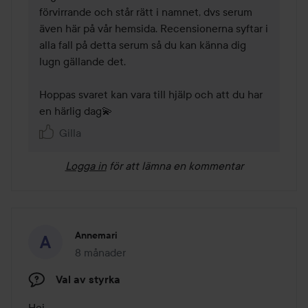
förvirrande och står rätt i namnet, dvs serum 
även här på vår hemsida. Recensionerna syftar i 
alla fall på detta serum så du kan känna dig 
lugn gällande det.

Hoppas svaret kan vara till hjälp och att du har 
en härlig dag💫
Gilla
Logga in
för att lämna en kommentar
Annemari
8 månader
Inlägget skapades 8 månader
Val av styrka
Hej,
