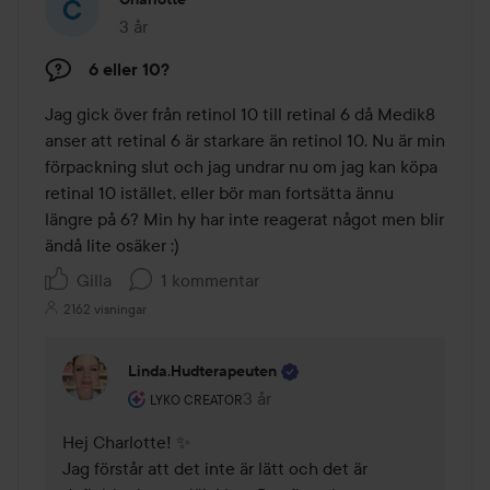
3 år
Inlägget skapades 3 år
6 eller 10?
Jag gick över från retinol 10 till retinal 6 då Medik8 
anser att retinal 6 är starkare än retinol 10. Nu är min 
förpackning slut och jag undrar nu om jag kan köpa 
retinal 10 istället, eller bör man fortsätta ännu 
längre på 6? Min hy har inte reagerat något men blir 
ändå lite osäker :) 
Gilla
1 kommentar
2162 visningar
Linda.hudterapeuten
Användarens roll: Lyko Creator.
3 år
Kommentaren lades 3 år
LYKO CREATOR
Hej Charlotte! ✨ 

Jag förstår att det inte är lätt och det är 