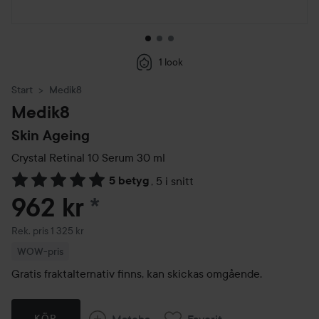
1 look
Start
Medik8
Medik8
Skin Ageing
Crystal Retinal 10 Serum
30 ml
5 betyg
,
5 i snitt
Hoppa till Betyg & kommentarer
962 kr
*
Rekommenderat pris 1 325 kr
Rek. pris 1 325 kr
WOW-pris
Gratis fraktalternativ finns, kan skickas omgående.
Matcha
Favorit
KÖP