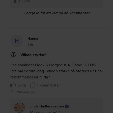
Gilla
Logga in
för att lämna en kommentar
Hanna
1 år
Inlägget skapades 1 år
Vilken styrka?
Jag använder Geek & Gorgeous A-Game 10 0.1% 
Retinal Serum idag.  Vilken styrka på Medik8 Retinal 
rekommenderar ni då?
Gilla
1 kommentar
3350 visningar
Linda.hudterapeuten
Användarens roll: Lyko Creator.
1 år
Kommentaren lades 1 år
LYKO CREATOR