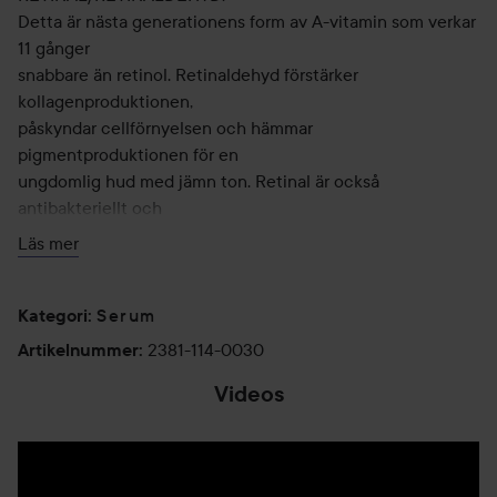
Detta är nästa generationens form av A-vitamin som verkar
11 gånger
snabbare än retinol. Retinaldehyd förstärker
kollagenproduktionen,
påskyndar cellförnyelsen och hämmar
pigmentproduktionen för en
ungdomlig hud med jämn ton. Retinal är också
antibakteriellt och
motverkar Propionibacterium acnes som orsakar akne
Läs mer
HYALURONSYRA:
Hyaluronsyra har en unik förmåga att dra till sig och hålla
Serum
Kategori
:
kvar mer än 1 000 gånger sin egen vikt i vatten och drar till
2381-114-0030
Artikelnummer
:
sig fukt från den omgivande
Videos
luften och de undre hudlagren till epidermis översta lager.
Hyaluronsyra med olika molekylvikt används genomgående
i Medik8s produkter. När molekyler
med olika vikt används tillsammans fördelar de tillsammans