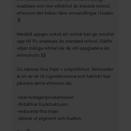
snabbare och mer effektivt än klassisk retinol, 
eftersom det kräver färre omvandlingar i huden 
🧬

Medik8 uppger också att retinal kan ge resultat 
upp till 11× snabbare än standard retinol. Därför 
väljer många retinal när de vill uppgradera sin 
retinolrutin 🙌

Du nämner fina linjer + volymförlust. Retinoider 
är en av de få ingredienserna som faktiskt kan 
påverka detta eftersom de:

-ökar kollagenproduktionen

-förbättrar hudstrukturen

-reducerar fina linjer

-jämnar ut pigment och hudton
