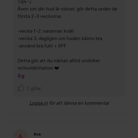
Tips 👇

Även om din hud är robust, gör detta under de 
första 2–3 veckorna:

-vecka 1–2: varannan kväll

-vecka 3: dagligen om huden känns bra

-använd bra fukt + SPF

Detta gör att du nästan alltid undviker 
retinoidirritation ❤️
2 gillar
Logga in
för att lämna en kommentar
Ava