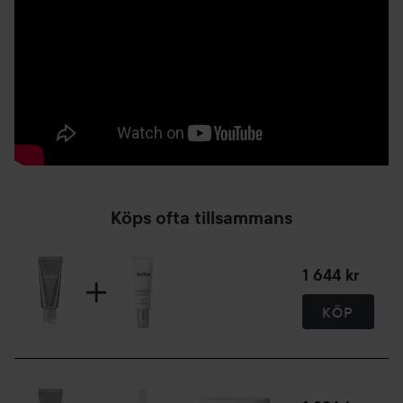
fukten i alla hudlager för en mjuk och smidig hud
C-VITAMIN:
Antioxidativ effekt som motverkar de fria radikaler som
uppstår vid
UV-strålning och bekämpar synliga ålderstecken
30 ml
Köps ofta tillsammans
1 644 kr
KÖP