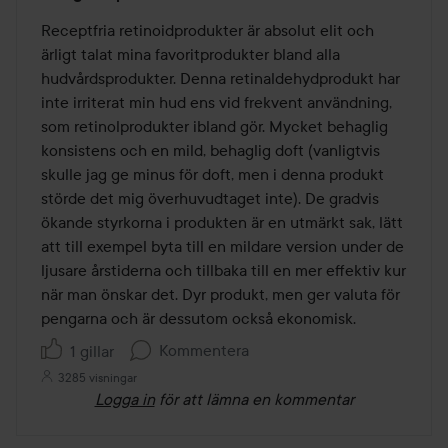
5
av
Receptfria retinoidprodukter är absolut elit och 
5
ärligt talat mina favoritprodukter bland alla 
hudvårdsprodukter. Denna retinaldehydprodukt har 
inte irriterat min hud ens vid frekvent användning, 
som retinolprodukter ibland gör. Mycket behaglig 
konsistens och en mild, behaglig doft (vanligtvis 
skulle jag ge minus för doft, men i denna produkt 
störde det mig överhuvudtaget inte). De gradvis 
ökande styrkorna i produkten är en utmärkt sak, lätt 
att till exempel byta till en mildare version under de 
ljusare årstiderna och tillbaka till en mer effektiv kur 
när man önskar det. Dyr produkt, men ger valuta för 
pengarna och är dessutom också ekonomisk.
Kommentera
1 gillar
3285 visningar
Logga in
för att lämna en kommentar