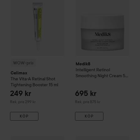
WOW-pris
Medik8
Intelligent Retinol
Celimax
Smoothing Night Cream
50
The Vita-A Retinal Shot
ml
Tightening Booster
15 ml
249 kr
695 kr
Rekommenderat pris 299 kr
Rekommenderat pris 875 kr
Rek. pris 299 kr
Rek. pris 875 kr
KÖP
KÖP
781 kr