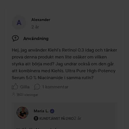
Alexander
2 år
Inlägget skapades 2 år
Användning
Hej, jag använder Kiehl’s Retinol 0.3 idag och tänker 
prova denna produkt men lite osäker om vilken 
styrka att börja med? Jag undrar också om den går 
att kombinera med Kiehls, Ultra Pure High-Potency 
Serum 5.0 % Niacinamide i samma rutin?
Gilla
1 kommentar
1801 visningar
Maria L.
Användarens roll: Kundtjänst på Lyko.
2 år
Kommentaren lades 2 år
KUNDTJÄNST PÅ LYKO