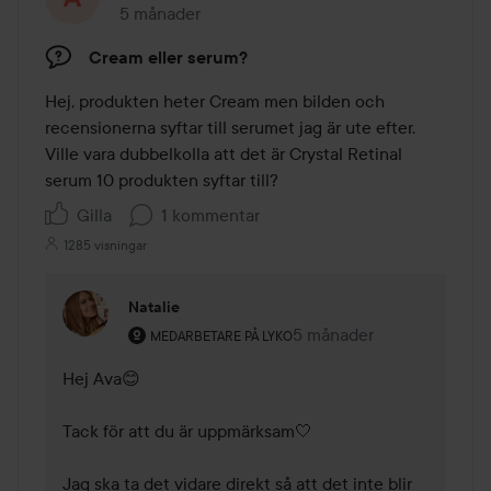
5 månader
Inlägget skapades 5 månader
Cream eller serum?
Hej, produkten heter Cream men bilden och 
recensionerna syftar till serumet jag är ute efter. 
Ville vara dubbelkolla att det är Crystal Retinal 
serum 10 produkten syftar till? 
Gilla
1 kommentar
1285 visningar
Natalie
Användarens roll: Medarbetare på Lyko.
5 månader
Kommentaren lades 5 må
MEDARBETARE PÅ LYKO
Hej Ava😊

Tack för att du är uppmärksam🤍

Jag ska ta det vidare direkt så att det inte blir 