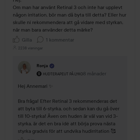
Om man har använt Retinal 3 och inte har upplevt 
någon irritation, bör man då byta till detta? Eller hur 
skulle ni rekommendera att gå vidare med styrkan, 
när man bara använder detta märke?
Gilla
1 kommentar
2238 visningar
Ronja
Användarens roll: Hudterapeut på Lyko.
8 månader
Kommentaren lades 8 må
HUDTERAPEUT PÅ LYKO
Hej Annemari ✨

Bra fråga! Efter Retinal 3 rekommenderas det 
att byta till 6-styrka, och sedan kan du gå över 
till 10-styrka! Även om huden är väl van vid 3-
styrka, är det en bra idé att börja prova nästa 
styrka gradvis för att undvika hudirritation 🥰