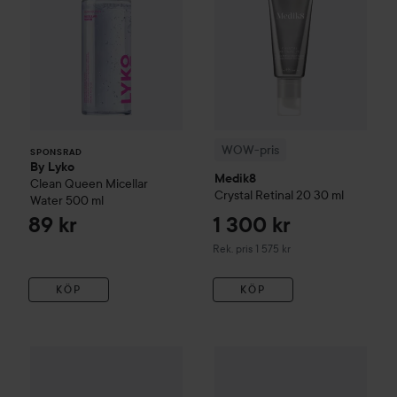
WOW-pris
SPONSRAD
By Lyko
Medik8
Clean Queen Micellar
Crystal Retinal 20
30 ml
Water
500 ml
89 kr
1 300 kr
Rekommenderat pris 1 575 kr
Rek. pris 1 575 kr
KÖP
KÖP
WOW-pris
Celimax
The Vita-A Retinal Shot Tightening Boos
Medik8
Intelligent Retinol S