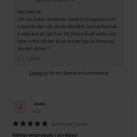
Hej Hanna!

Om du redan använder Geek & Gorgeous och 
tolererar det väl, skulle Medik8 Crystal Retinal 
6 vara bra att gå över till (börja ändå sakta och 
känn efter då det är en annan typ av formula). 

Ha det så bra 🤍
1 gillar
Logga in
för att lämna en kommentar
Jouko
1 år
Inlägget skapades 1 år
Verifierad köpare
Betyg:
Riktigt elitprodukt i sin klass!