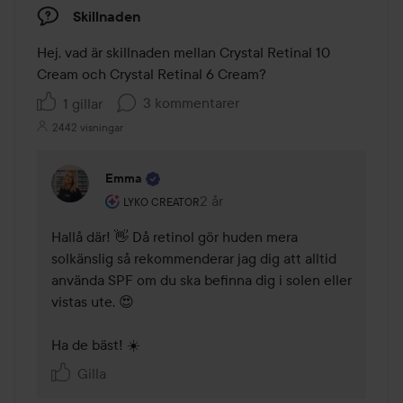
Skillnaden
Hej, vad är skillnaden mellan Crystal Retinal 10 
Cream och Crystal Retinal 6 Cream?
3 kommentarer
1 gillar
2442 visningar
Emma
Användarens roll: Lyko Creator.
2 år
Kommentaren lades 2 år
LYKO CREATOR
Hallå där! 👋 Då retinol gör huden mera 
solkänslig så rekommenderar jag dig att alltid 
använda SPF om du ska befinna dig i solen eller 
vistas ute. 😍 

Ha de bäst! ☀️
Gilla