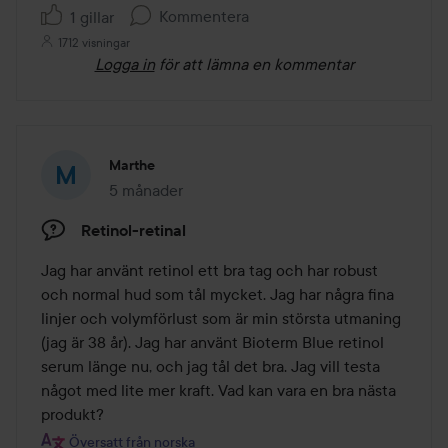
Kommentera
1 gillar
1712 visningar
Logga in
för att lämna en kommentar
Marthe
5 månader
Inlägget skapades 5 månader
Retinol-retinal
Jag har använt retinol ett bra tag och har robust 
och normal hud som tål mycket. Jag har några fina 
linjer och volymförlust som är min största utmaning 
(jag är 38 år). Jag har använt Bioterm Blue retinol 
serum länge nu, och jag tål det bra. Jag vill testa 
något med lite mer kraft. Vad kan vara en bra nästa 
produkt?
Översatt från norska