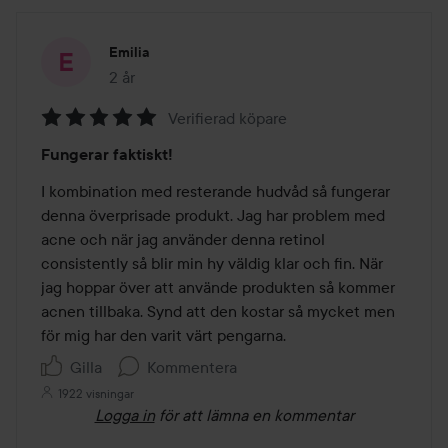
Emilia
2 år
Inlägget skapades 2 år
Verifierad köpare
Betyg:
Fungerar faktiskt!
5
av
I kombination med resterande hudvåd så fungerar 
5
denna överprisade produkt. Jag har problem med 
acne och när jag använder denna retinol 
consistently så blir min hy väldig klar och fin. När 
jag hoppar över att använde produkten så kommer 
acnen tillbaka. Synd att den kostar så mycket men 
för mig har den varit värt pengarna.
Gilla
Kommentera
1922 visningar
Logga in
för att lämna en kommentar