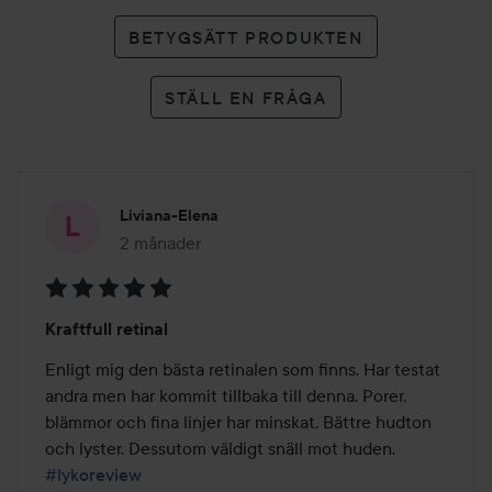
BETYGSÄTT PRODUKTEN
STÄLL EN FRÅGA
Liviana-Elena
2 månader
Inlägget skapades 2 månader
Betyg:
Kraftfull retinal
5
av
Enligt mig den bästa retinalen som finns. Har testat 
5
andra men har kommit tillbaka till denna. Porer, 
blämmor och fina linjer har minskat. Bättre hudton 
och lyster. Dessutom väldigt snäll mot huden.  
#lykoreview