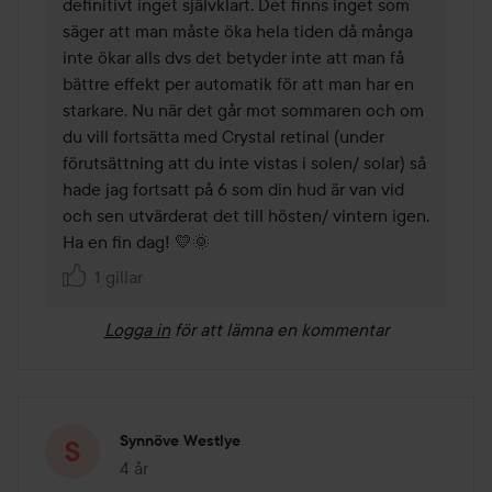
definitivt inget självklart. Det finns inget som 
säger att man måste öka hela tiden då många 
inte ökar alls dvs det betyder inte att man få 
bättre effekt per automatik för att man har en 
starkare. Nu när det går mot sommaren och om 
du vill fortsätta med Crystal retinal (under 
förutsättning att du inte vistas i solen/ solar) så 
hade jag fortsatt på 6 som din hud är van vid 
och sen utvärderat det till hösten/ vintern igen.

Ha en fin dag! 💛🌞
1 gillar
Logga in
för att lämna en kommentar
Synnöve Westlye
4 år
Inlägget skapades 4 år