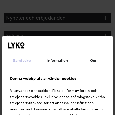
Nyheter och erbjudanden
Följ oss
Kundservice
Samtycke
Information
Om
Information
Denna webbplats använder cookies
Du kanske också gillar
Vi använder enhetsidentifierare i form av första-och
tredjepartscookies, inklusive annan spårningsteknik från
tredjepartsutövare, för att anpassa innehållet och
annonserna till användarna, tillhandahålla funktioner för