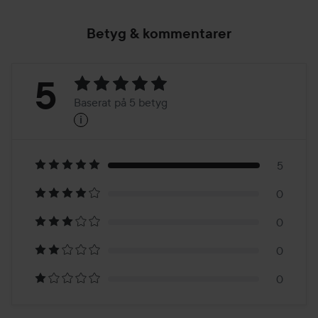
Betyg & kommentarer
Betyg:
5
Baserat på 5 betyg
i
5
Baserat
på
5
0
5
0
betyg
0
0