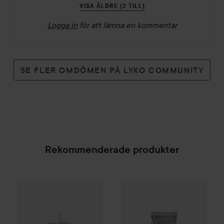
VISA ÄLDRE (2 TILL)
Logga in
för att lämna en kommentar
SE FLER OMDÖMEN PÅ LYKO COMMUNITY
Rekommenderade produkter
By Lyko
Clean Queen Micellar Water
500 ml
89 kr
WOW-pris
Medik8
Crystal Reti
SPONSRAD