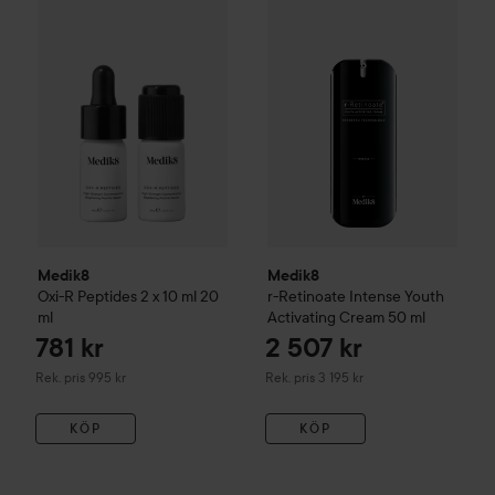
Medik8
Oxi-R Peptides 2 x 10 ml
Medik8
20 ml
r-Retinoate
Intense Yo
Rekommenderat pris 995 kr
Medik8
Medik8
Oxi-R Peptides 2 x 10 ml
20
r-Retinoate
Intense Youth
ml
Activating Cream
50 ml
781 kr
2 507 kr
Rekommenderat pris 995 kr
Rekommenderat pris 3 195 kr
Rek. pris 995 kr
Rek. pris 3 195 kr
KÖP
KÖP