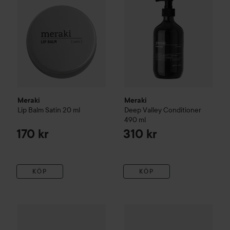
Meraki
Meraki
Lip Balm Satin
20 ml
Deep Valley
Conditioner
490 ml
170 kr
310 kr
KÖP
KÖP
Washologi
Travel Bottle Sport
Washologi
Sport Bundle Wash 750ml & Fabric Softener 750 