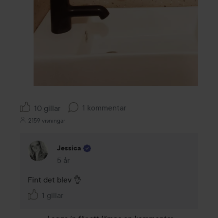
1 kommentar
10 gillar
2159 visningar
Jessica
5 år
Kommentaren lades 5 år
Fint det blev 👌
1 gillar