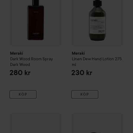
Meraki
Meraki
Dark Wood
Room Spray
Linen Dew
Hand Lotion
275
Dark Wood
ml
280 kr
230 kr
KÖP
KÖP
Meraki
Lip Balm Satin
20 ml
Meraki
Deep Valley
Conditione
170 kr