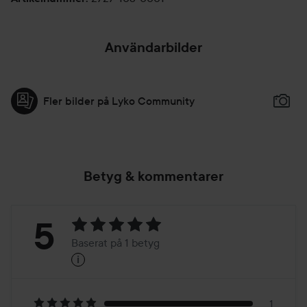
Användarbilder
Fler bilder på Lyko Community
Betyg & kommentarer
Betyg:
5
Baserat på 1 betyg
i
5
Baserat
1