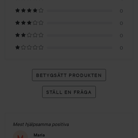
på
0
1
0
betyg
0
0
BETYGSÄTT PRODUKTEN
STÄLL EN FRÅGA
Mest hjälpsamma positiva
Maria