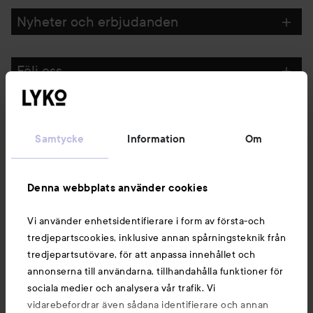
Nyheter och erbjudanden
Följ oss
Kundservice
Samtycke
Information
Om
Information
Denna webbplats använder cookies
Du kanske också gillar
Vi använder enhetsidentifierare i form av första-och
tredjepartscookies, inklusive annan spårningsteknik från
tredjepartsutövare, för att anpassa innehållet och
annonserna till användarna, tillhandahålla funktioner för
sociala medier och analysera vår trafik. Vi
vidarebefordrar även sådana identifierare och annan