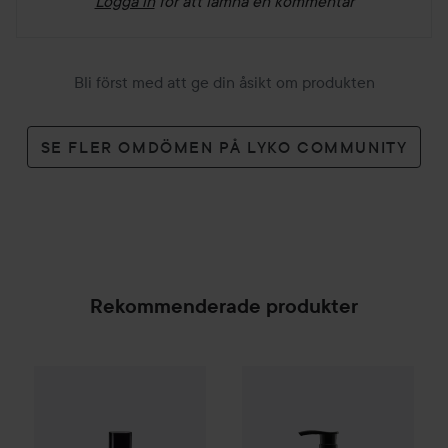
Logga in
för att lämna en kommentar
Bli först med att ge din åsikt om produkten
SE FLER OMDÖMEN PÅ LYKO COMMUNITY
Rekommenderade produkter
Meraki
Dark Wood
Room Spray Dark Wood
Meraki
Linen Dew
Hand Lotio
280 kr