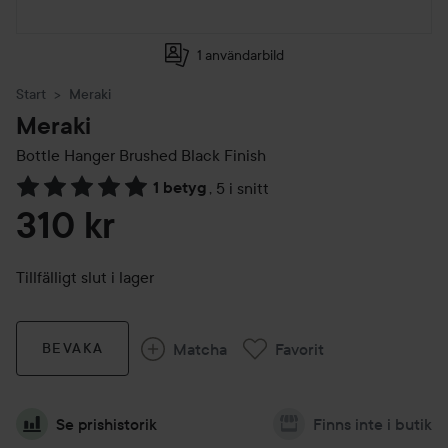
1 användarbild
Start
Meraki
Meraki
Bottle Hanger
Brushed Black Finish
1 betyg
,
5 i snitt
Hoppa till Betyg & kommentarer
310 kr
Tillfälligt slut i lager
Matcha
Favorit
BEVAKA
Se prishistorik
Finns inte i butik