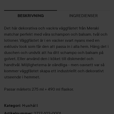
INGREDIENSER
BESKRIVNING
Det här dekorativa och vackra väggfästet från Meraki
matchar perfekt med våra schampon och balsam, tvål och
lotioner. Väggfästet är i en vacker svart nyans med en
exklusiv look som får den att passa in i alla hem. Häng det i
duschen och undvik att ha ditt schampo och balsam på
golvet. Eller använd den i köket till diskmedel och
handtvål. Möjligheterna är oändliga - men oavsett var så
kommer väggfästet skapa ett industriellt och dekorativt
utseende i hemmet.
Passar märkets 275 ml + 490 ml flaskor.
Hushåll
Kategori
:
2727-103-0001
Artikelnummer
: