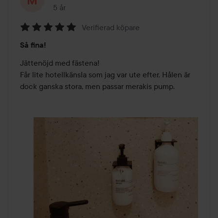
5 år
Inlägget skapades 5 år
Verifierad köpare
Betyg:
Så fina!
5
av
Jättenöjd med fästena! 

5
Får lite hotellkänsla som jag var ute efter. Hålen är 
dock ganska stora, men passar merakis pump.