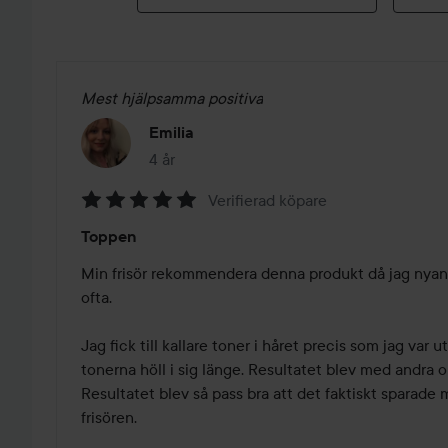
Mest hjälpsamma positiva
Emilia
4 år
Inlägget skapades 4 år
Verifierad köpare
Betyg:
Toppen
5
av
Min frisör rekommendera denna produkt då jag nyans
5
ofta. 

Jag fick till kallare toner i håret precis som jag var u
tonerna höll i sig länge. Resultatet blev med andra or
Resultatet blev så pass bra att det faktiskt sparade 
frisören.
