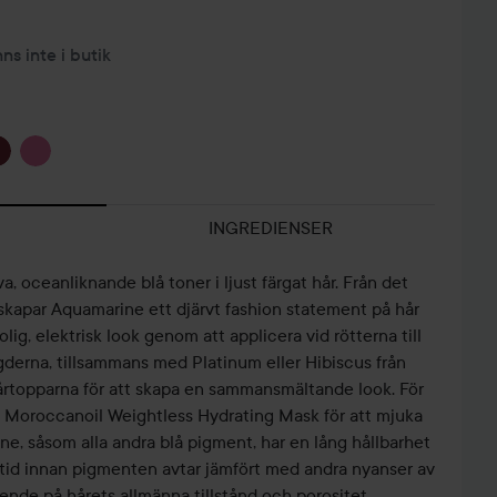
nns inte i butik
INGREDIENSER
va, oceanliknande blå toner i ljust färgat hår. Från det
 skapar Aquamarine ett djärvt fashion statement på hår
lig, elektrisk look genom att applicera vid rötterna till
gderna, tillsammans med Platinum eller Hibiscus från
hårtopparna för att skapa en sammansmältande look. För
d Moroccanoil Weightless Hydrating Mask för att mjuka
ne, såsom alla andra blå pigment, har en lång hållbarhet
 tid innan pigmenten avtar jämfört med andra nyanser av
nde på hårets allmänna tillstånd och porositet.