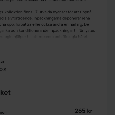
-kollektion finns i 7 utvalda nyanser för att uppnå
ed självförtroende. Inpackningarna deponerar rena
äscha upp, förbättra eller också ändra en hårfärg. De
srika och konditionerande inpackningar tillför lyster,
ogin hjälper till att reparera och försegla håret.
medelbart.
gar
ritet.
0001
.
ande hårfärg.
rfärgen.
aket
265 kr
noil
r dras till de negativt laddade hårfibrerna, vilket gör att