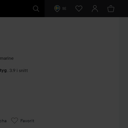
SE
marine
etyg
,
3.9 i snitt
arer
cha
Favorit