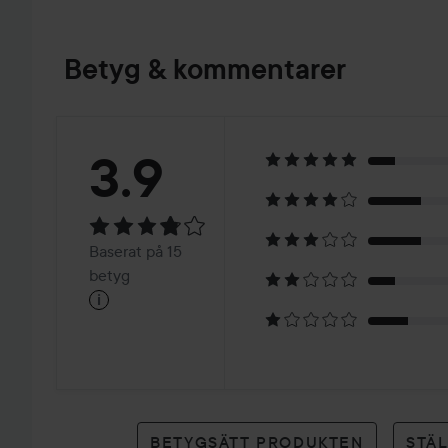
Betyg & kommentarer
Betyg:
3.9
3.9
Baserat
Baserat på 15
på
betyg
i
15
betyg
BETYGSÄTT PRODUKTEN
STÄ