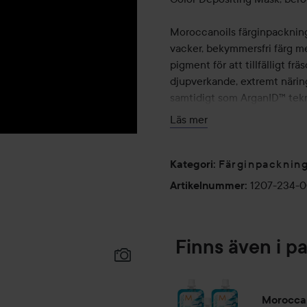
Moroccanoils färginpacknings
vacker, bekymmersfri färg m
pigment för att tillfälligt fr
djupverkande, extremt näring
samtidigt som ArganID™ teknol
Läs mer
100% vård.
Ökar hårets mjukhet o
Färginpacknin
Kategori
:
Återställer hårets integ
1207-234-
Artikelnummer
:
Ger en strålande lyster
Förstärker tonen.
Fräschar upp din nuvar
Specialanpassat för hå
Finns även i p
ArganID™
Morocca
Positivt laddade mikropartikla