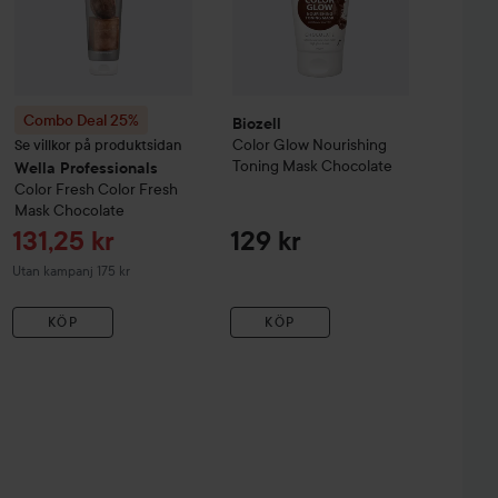
Combo Deal 25%
Biozell
Color Glow
Nourishing
Se villkor på produktsidan
Toning Mask
Chocolate
Wella Professionals
Color Fresh
Color Fresh
Mask
Chocolate
Reapris
131,25 kr
129 kr
Utan kampanj 175 kr
KÖP
KÖP