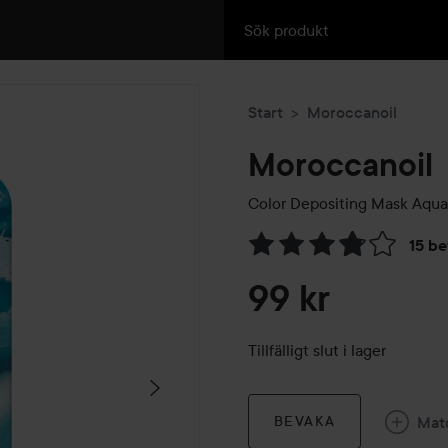
Start
Moroccanoil
Moroccanoil
Color Depositing Mask
Aqua
15 b
Hoppa till Betyg & komment
99 kr
Tillfälligt slut i lager
Mat
BEVAKA