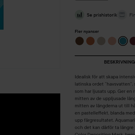
Se prishistorik
Fi
Fler nyanser
BESKRIVNING
Idealisk för att skapa intensi
latinska ordet ”havsvatten”,
som har ljusats upp. Ger en ro
mitten av de uppljusade län
mitten av längderna ut till 
en pastelleffekt, blanda me
upp färgresultatet. Aquamari
och det kan därför ta längre
Color Depositing Mask, beroe