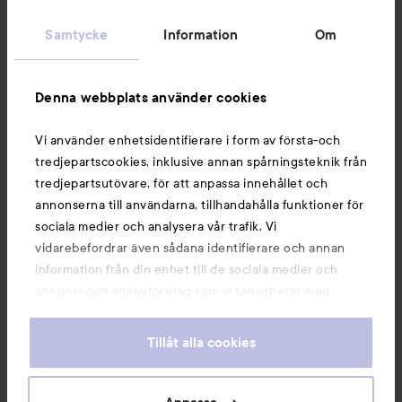
Kundservice
Samtycke
Information
Om
Information
Denna webbplats använder cookies
Du kanske också gillar
Vi använder enhetsidentifierare i form av första-och
tredjepartscookies, inklusive annan spårningsteknik från
tredjepartsutövare, för att anpassa innehållet och
annonserna till användarna, tillhandahålla funktioner för
sociala medier och analysera vår trafik. Vi
vidarebefordrar även sådana identifierare och annan
information från din enhet till de sociala medier och
annons- och analysföretag som vi samarbetar med.
Dessa kan i sin tur kombinera informationen med annan
information som du har tillhandahållit eller som de har
Tillåt alla cookies
samlat in när du har använt deras tjänster. Du godkänner
våra cookies vid fortsatt användande av vår webbplats.
Copyright 2026
För information om hur du kan ändra inställningarna för