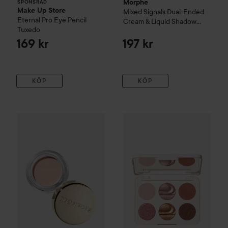
Morphe
SPONSRAD
Make Up Store
Mixed Signals Dual-Ended
Eternal Pro Eye Pencil
Cream & Liquid Shadow
Tuxedo
Stick
Lover/Fighter
169 kr
197 kr
KÖP
KÖP
Morphe
Solo Artist Priming Cream Eyeshadow
Morphe
6-Pan Eyeshadow Pal
Airplay
140 kr