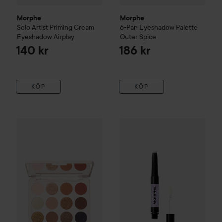
Morphe
Morphe
Solo Artist Priming Cream
6-Pan Eyeshadow Palette
Eyeshadow
Airplay
Outer Spice
140 kr
186 kr
KÖP
KÖP
Morphe
12-Pan Eyeshadow Palette Flickering Sands
Morphe
Mixed Signals Dual-E
Flicker