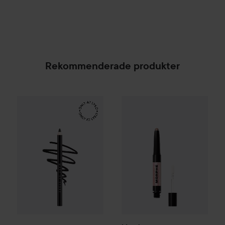
Rekommenderade produkter
Make Up Store
Eternal Pro Eye Pencil
Morphe
Mixed Signals Dual-E
Tuxedo
169 kr
SPONSRAD