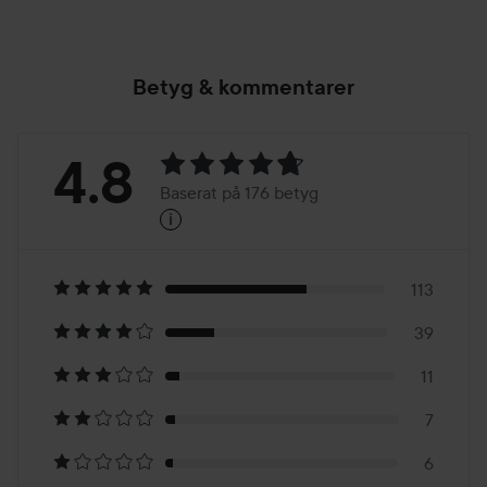
Betyg & kommentarer
Betyg:
4.8
Baserat på 176 betyg
i
4.8
Baserat
på
113
39
176
11
betyg
7
6