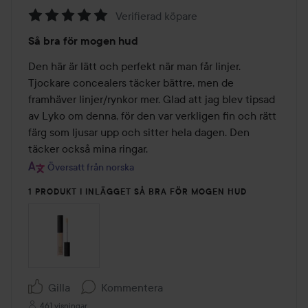
Verifierad köpare
Betyg:
Så bra för mogen hud
5
av
Den här är lätt och perfekt när man får linjer. 
5
Tjockare concealers täcker bättre, men de 
framhäver linjer/rynkor mer. Glad att jag blev tipsad 
av Lyko om denna, för den var verkligen fin och rätt 
färg som ljusar upp och sitter hela dagen. Den 
täcker också mina ringar.
Översatt från norska
1 PRODUKT I INLÄGGET SÅ BRA FÖR MOGEN HUD
Gilla
Kommentera
461 visningar