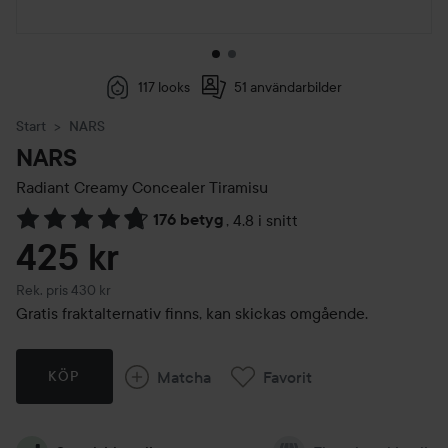
117 looks
51 användarbilder
Start
NARS
NARS
Radiant Creamy Concealer
Tiramisu
176 betyg
,
4.8 i snitt
Hoppa till Betyg & kommentarer
425 kr
Rekommenderat pris 430 kr
Rek. pris 430 kr
Gratis fraktalternativ finns, kan skickas omgående.
Matcha
Favorit
KÖP