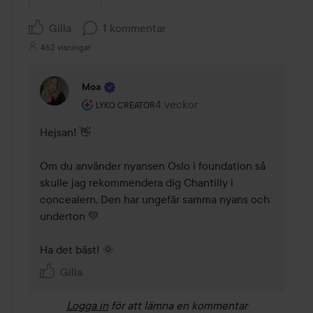
Gilla
1 kommentar
462 visningar
Moa
Användarens roll: Lyko Creator.
4 veckor
Kommentaren lades 4 veckor
LYKO CREATOR
Hejsan! 👋 

Om du använder nyansen Oslo i foundation så 
skulle jag rekommendera dig Chantilly i 
concealern. Den har ungefär samma nyans och 
underton 💛 

Ha det bäst! 🌞
Gilla
Logga in
för att lämna en kommentar