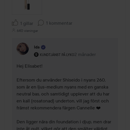
1 kommentar
1 gillar
640 visningar
Ida
Användarens roll: Kundtjänst på Lyko.
2 månader
Kommentaren lades 2 mån
KUNDTJÄNST PÅ LYKO
Hej Elisabet! 

Eftersom du använder Shiseido i nyans 260, 
som är en ljus–medium nyans med en ganska 
neutral bas, och samtidigt upplever att du har 
en kall (rosatonad) underton, vill jag först och 
främst rekommendera färgen Cannelle ❤️

Den ligger nära din foundation i djup, men drar 
inte åt gult, vilket gör att den smälter väldigt 