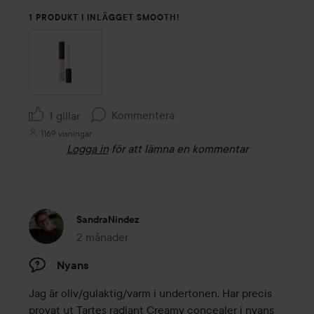
1 PRODUKT I INLÄGGET SMOOTH!
Kommentera
1 gillar
1169 visningar
Logga in
för att lämna en kommentar
SandraNindez
2 månader
Inlägget skapades 2 månader
Nyans
Jag är oliv/gulaktig/varm i undertonen. Har precis 
provat ut Tartes radiant Creamy concealer i nyans 