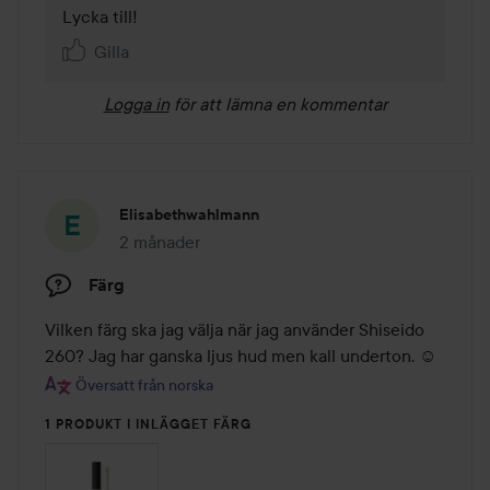
Lycka till!
Gilla
Logga in
för att lämna en kommentar
Elisabethwahlmann
2 månader
Inlägget skapades 2 månader
Färg
Vilken färg ska jag välja när jag använder Shiseido 
260? Jag har ganska ljus hud men kall underton. ☺️
Översatt från norska
1 PRODUKT I INLÄGGET FÄRG