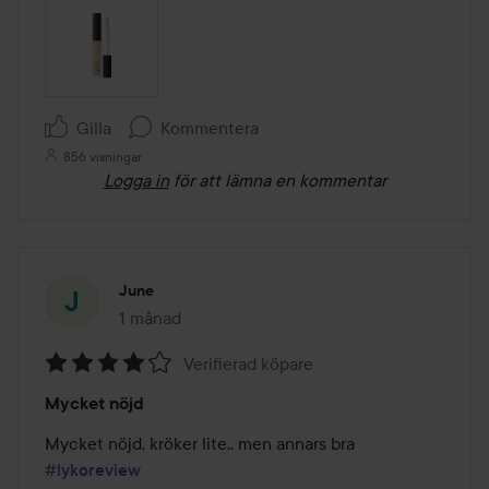
Gilla
Kommentera
856 visningar
Logga in
för att lämna en kommentar
June
1 månad
Inlägget skapades 1 månad
Verifierad köpare
Betyg:
Mycket nöjd
4
av
Mycket nöjd, kröker lite.. men annars bra 
5
#lykoreview