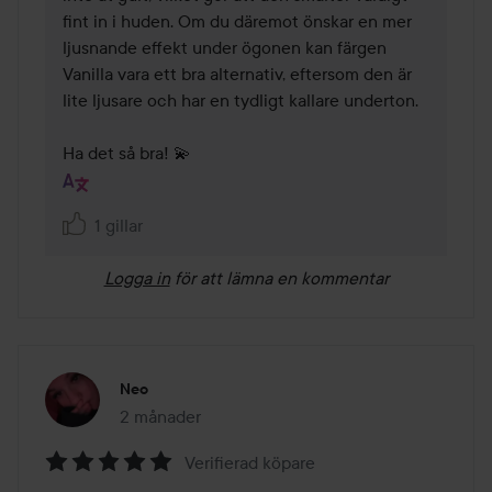
fint in i huden. Om du däremot önskar en mer 
ljusnande effekt under ögonen kan färgen 
Vanilla vara ett bra alternativ, eftersom den är 
lite ljusare och har en tydligt kallare underton.

Ha det så bra! 💫
1 gillar
Logga in
för att lämna en kommentar
Neo
2 månader
Inlägget skapades 2 månader
Verifierad köpare
Betyg: