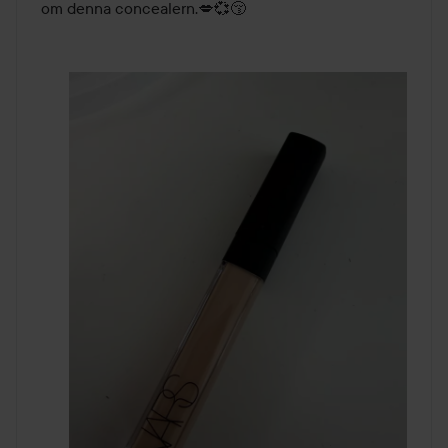
om denna concealern.💋💞😚