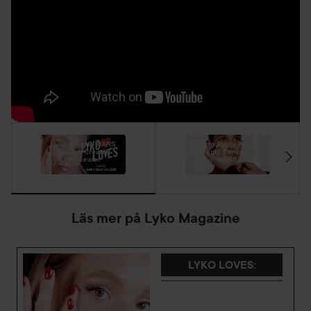
knacka försiktigt så att produkten smälter in i huden. Om
du ska använda concealern som en highligher, välj en färg
som är 1 till 3 nyanser ljusare än din vanliga concealer och
applicera den på de högsta punkterna i ansiktet;
ögonbrynsben och amorbågen.
6 ml
Lyko Loves - NARS
How to Apply Radiant
Radiant Creamy
Creamy Concealer |
Concealer
NARS
00:21
03:09
Läs mer på Lyko Magazine
LYKO LOVES
: