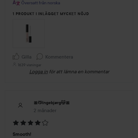
Översatt från norska
1 PRODUKT I INLÄGGET MYCKET NÖJD
Gilla
Kommentera
1639 visningar
Logga in
för att lämna en kommentar
🎀😽Ingebjørg😽🎀
2 månader
Inlägget skapades 2 månader
Betyg:
Smooth!
4