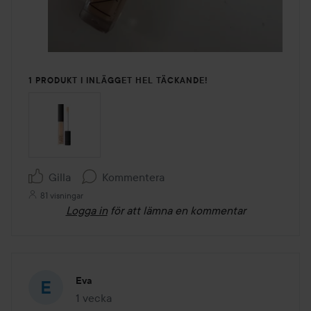
1 PRODUKT I INLÄGGET HEL TÄCKANDE!
Gilla
Kommentera
81 visningar
Logga in
för att lämna en kommentar
Eva
1 vecka
Inlägget skapades 1 vecka