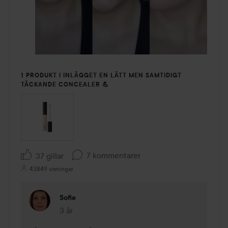
1 PRODUKT I INLÄGGET EN LÄTT MEN SAMTIDIGT
TÄCKANDE CONCEALER 💪
7 kommentarer
37 gillar
43849 visningar
Sofie
3 år
Kommentaren lades 3 år