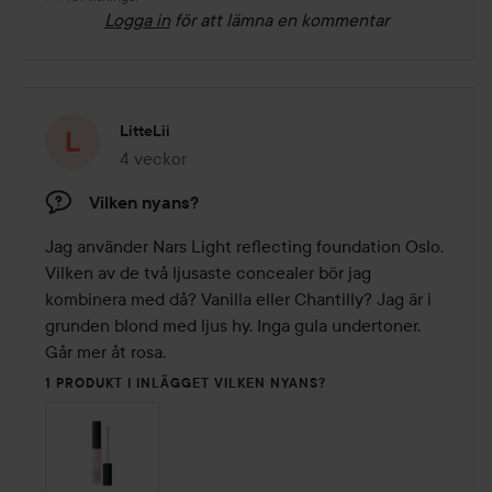
Logga in
för att lämna en kommentar
LitteLii
4 veckor
Inlägget skapades 4 veckor
Vilken nyans?
Jag använder Nars Light reflecting foundation Oslo. 
Vilken av de två ljusaste concealer bör jag 
kombinera med då? Vanilla eller Chantilly? Jag är i 
grunden blond med ljus hy. Inga gula undertoner. 
Går mer åt rosa. 
1 PRODUKT I INLÄGGET VILKEN NYANS?