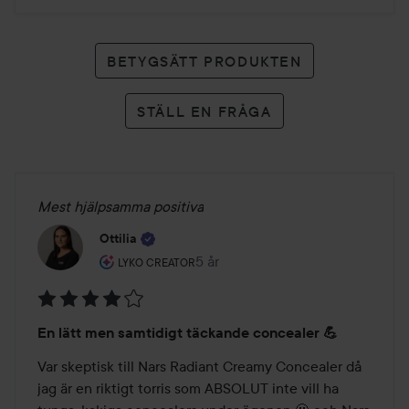
BETYGSÄTT PRODUKTEN
STÄLL EN FRÅGA
Mest hjälpsamma positiva
Ottilia
Användarens roll: Lyko Creator.
5 år
Inlägget skapades 5 år
LYKO CREATOR
Betyg:
En lätt men samtidigt täckande concealer 💪
4
av
Var skeptisk till Nars Radiant Creamy Concealer då 
5
jag är en riktigt torris som ABSOLUT inte vill ha 