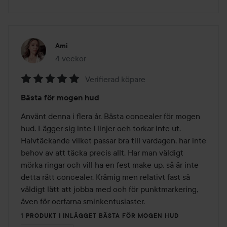
Ami
4 veckor
Inlägget skapades 4 veckor
Verifierad köpare
Betyg:
Bästa för mogen hud
5
av
Använt denna i flera år. Bästa concealer för mogen 
5
hud. Lägger sig inte I linjer och torkar inte ut. 
Halvtäckande vilket passar bra till vardagen, har inte 
behov av att täcka precis allt. Har man väldigt 
mörka ringar och vill ha en fest make up, så är inte 
detta rätt concealer. Krämig men relativt fast så 
väldigt lätt att jobba med och för punktmarkering,  
även för oerfarna sminkentusiaster.
1 PRODUKT I INLÄGGET BÄSTA FÖR MOGEN HUD