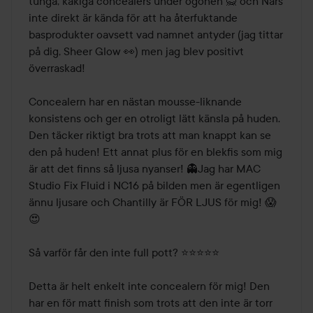
tunga, kakiga concealers under ögonen 🙅 och Nars 
inte direkt är kända för att ha återfuktande 
basprodukter oavsett vad namnet antyder (jag tittar 
på dig, Sheer Glow 👀) men jag blev positivt 
överraskad!

Concealern har en nästan mousse-liknande 
konsistens och ger en otroligt lätt känsla på huden. 
Den täcker riktigt bra trots att man knappt kan se 
den på huden! Ett annat plus för en blekfis som mig 
är att det finns så ljusa nyanser! 👻Jag har MAC 
Studio Fix Fluid i NC16 på bilden men är egentligen 
ännu ljusare och Chantilly är FÖR LJUS för mig! 😱
😍

Så varför får den inte full pott? ⭐⭐⭐⭐⭐

Detta är helt enkelt inte concealern för mig! Den 
har en för matt finish som trots att den inte är torr 