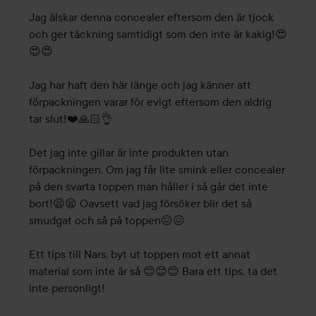
av
Jag älskar denna concealer eftersom den är tjock 
5
och ger täckning samtidigt som den inte är kakig!😍
😍😍

Jag har haft den här länge och jag känner att 
förpackningen varar för evigt eftersom den aldrig 
tar slut!❤️🙏🏻👌

Det jag inte gillar är inte produkten utan 
förpackningen. Om jag får lite smink eller concealer 
på den svarta toppen man håller i så går det inte 
bort!😫😫 Oavsett vad jag försöker blir det så 
smudgat och så på toppen😖😖

Ett tips till Nars, byt ut toppen mot ett annat 
material som inte är så 😊😊😊 Bara ett tips, ta det 
inte personligt!
