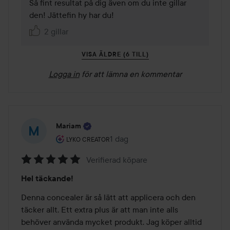
Så fint resultat på dig även om du inte gillar 
den! Jättefin hy har du! 
2 gillar
VISA ÄLDRE (6 TILL)
Logga in
för att lämna en kommentar
Mariam
Användarens roll: Lyko Creator.
1 dag
Inlägget skapades 1 dag
LYKO CREATOR
Verifierad köpare
Betyg:
Hel täckande!
5
av
Denna concealer är så lätt att applicera och den 
5
täcker allt. Ett extra plus är att man inte alls 
behöver använda mycket produkt. Jag köper alltid 