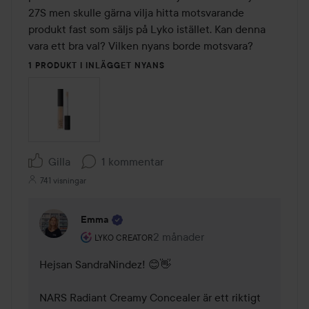
27S men skulle gärna vilja hitta motsvarande 
produkt fast som säljs på Lyko istället. Kan denna 
vara ett bra val? Vilken nyans borde motsvara?
1 PRODUKT I INLÄGGET NYANS
Gilla
1 kommentar
741 visningar
Emma
Användarens roll: Lyko Creator.
2 månader
Kommentaren lades 2 månader
LYKO CREATOR
Hejsan SandraNindez! 😊👋 

NARS Radiant Creamy Concealer är ett riktigt 