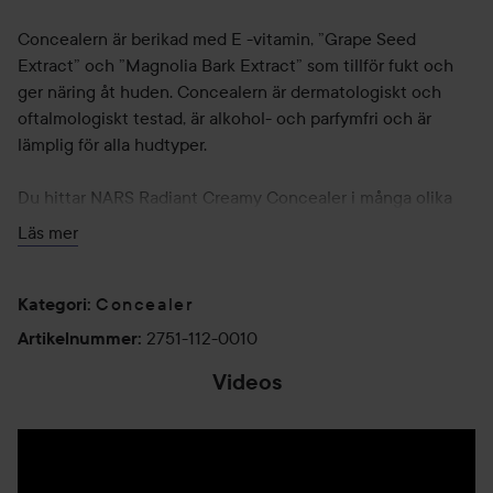
Concealern är berikad med E -vitamin, ”Grape Seed
Extract” och ”Magnolia Bark Extract” som tillför fukt och
ger näring åt huden. Concealern är dermatologiskt och
oftalmologiskt testad, är alkohol- och parfymfri och är
lämplig för alla hudtyper.
Du hittar NARS Radiant Creamy Concealer i många olika
nyanser.
Läs mer
- Concealer
- Medelteckande
Concealer
Kategori
:
- Vitamin E
2751-112-0010
Artikelnummer
:
- Alkohol- och parfymfri
Videos
"How to Use" NARS Radiant Creamy Concealer: Applicera
Nars Creamy Concealer direkt med applikatorn eller
fingertopparna. Applicera 2-3 punkter under ögonen, tryck
det sedan lätt in i huden med fingertoppen eller en borste,