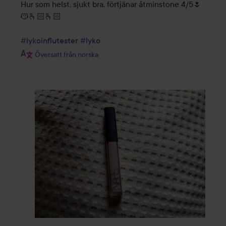
Hur som helst, sjukt bra, förtjänar åtminstone 4/5🌷
😽🫰🏻🫰🏻

#lykoinflutester
#lyko
Översatt från norska