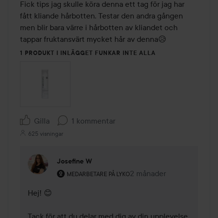
av
Fick tips jag skulle köra denna ett tag för jag har 
5
fått kliande hårbotten. Testar den andra gången 
men blir bara värre i hårbotten av kliandet och 
tappar fruktansvärt mycket hår av denna😥
1 PRODUKT I INLÄGGET FUNKAR INTE ALLA
Gilla
1 kommentar
625 visningar
Josefine W
Användarens roll: Medarbetare på Lyko.
2 månader
Kommentaren lades 2 må
MEDARBETARE PÅ LYKO
Hej! 😊

Tack för att du delar med dig av din upplevelse. 