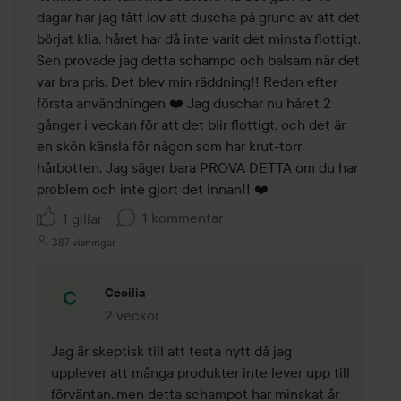
dagar har jag fått lov att duscha på grund av att det 
börjat klia, håret har då inte varit det minsta flottigt. 
Sen provade jag detta schampo och balsam när det 
var bra pris. Det blev min räddning!! Redan efter 
första användningen ❤️ Jag duschar nu håret 2 
gånger i veckan för att det blir flottigt, och det är 
en skön känsla för någon som har krut-torr 
hårbotten. Jag säger bara PROVA DETTA om du har 
problem och inte gjort det innan!! ❤️
1 kommentar
1 gillar
387 visningar
Cecilia
2 veckor
Kommentaren lades 2 veckor
Jag är skeptisk till att testa nytt då jag 
upplever att många produkter inte lever upp till 
förväntan..men detta schampot har minskat år 