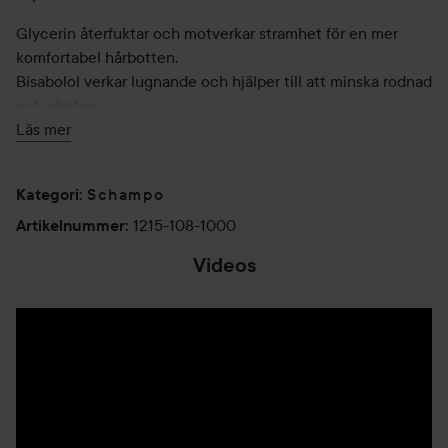
Glycerin återfuktar och motverkar stramhet för en mer
komfortabel hårbotten.
Bisabolol verkar lugnande och hjälper till att minska rodnad
och obehag.
Läs mer
Finns i 100 ml, 250 ml och 1000 ml.
Schampo
Kategori
:
Användning:
1215-108-1000
Artikelnummer
:
Massera in i våt hårbotten och hår. Skölj noggrant.
Videos
1000 ml