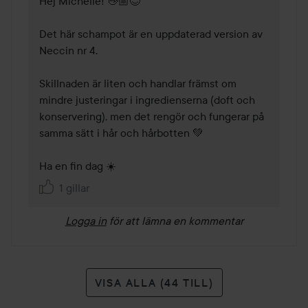
Hej Michelle! 👋🏼😊

Det här schampot är en uppdaterad version av 
Neccin nr 4.

Skillnaden är liten och handlar främst om 
mindre justeringar i ingredienserna (doft och 
konservering), men det rengör och fungerar på 
samma sätt i hår och hårbotten 💚

Ha en fin dag ☀️
1 gillar
Logga in
för att lämna en kommentar
VISA ALLA (44 TILL)