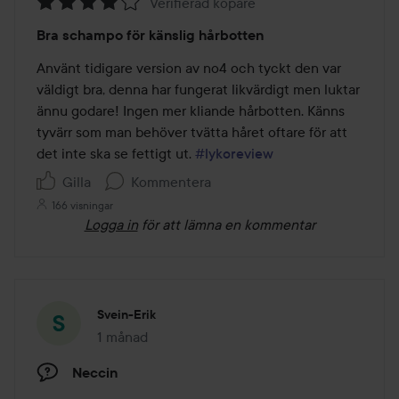
Verifierad köpare
Betyg:
Bra schampo för känslig hårbotten
4
av
Använt tidigare version av no4 och tyckt den var 
5
väldigt bra, denna har fungerat likvärdigt men luktar 
ännu godare! Ingen mer kliande hårbotten. Känns 
tyvärr som man behöver tvätta håret oftare för att 
det inte ska se fettigt ut. 
#lykoreview
Gilla
Kommentera
166 visningar
Logga in
för att lämna en kommentar
Svein-Erik
1 månad
Inlägget skapades 1 månad
Neccin