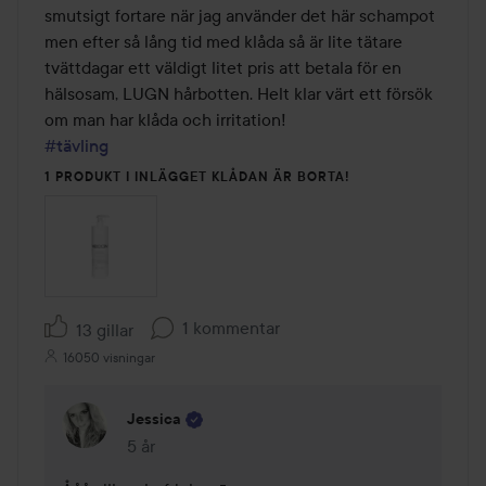
smutsigt fortare när jag använder det här schampot 
men efter så lång tid med klåda så är lite tätare 
tvättdagar ett väldigt litet pris att betala för en 
hälsosam, LUGN hårbotten. Helt klar värt ett försök 
#tävling
1 PRODUKT I INLÄGGET KLÅDAN ÄR BORTA!
1 kommentar
13 gillar
16050 visningar
Jessica
5 år
Kommentaren lades 5 år