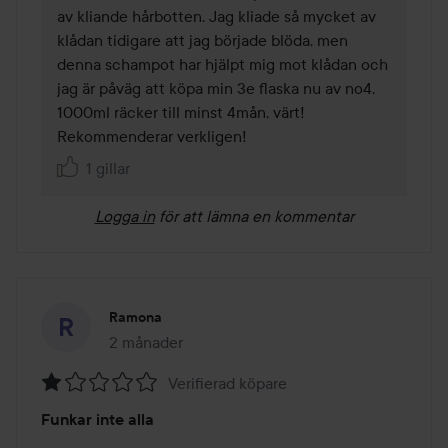
av kliande hårbotten. Jag kliade så mycket av 
klådan tidigare att jag började blöda, men 
denna schampot har hjälpt mig mot klådan och 
jag är påväg att köpa min 3e flaska nu av no4. 
1000ml räcker till minst 4mån, värt! 
Rekommenderar verkligen!
1 gillar
Logga in
för att lämna en kommentar
Ramona
2 månader
Inlägget skapades 2 månader
Verifierad köpare
Betyg:
Funkar inte alla
1