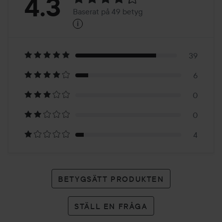
Betyg:
4.3
Baserat på 49 betyg
i
4.3
Baserat
på
39
6
49
0
betyg
0
4
BETYGSÄTT PRODUKTEN
STÄLL EN FRÅGA