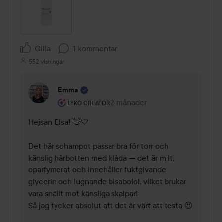
Gilla
1 kommentar
552 visningar
Emma
Användarens roll: Lyko Creator.
2 månader
Kommentaren lades 2 månader
LYKO CREATOR
Hejsan Elsa! 👋🤍 

Det här schampot passar bra för torr och 
känslig hårbotten med klåda — det är milt, 
oparfymerat och innehåller fuktgivande 
glycerin och lugnande bisabolol, vilket brukar 
vara snällt mot känsliga skalpar! 

Så jag tycker absolut att det är värt att testa 😍
