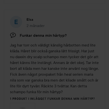
Elsa
2 månader
Inlägget skapades 2 månader
Funkar denna min hårtyp?
Jag har torr och väldigt känslig hårbotten med lite 
klåda. Håret blir också ganska lätt frissigt. Har just 
nu daxxin dry scalp schampo men tycker det gör att 
håret känns lite instängt. Annars är det okej. Tar inte 
bort all klåda men har kanske inte använt nog länge. 
Fick även något provpaket från heal serien maria 
nila som var ganska bra men det kliade smått och är 
lite för dyrt tyvärr. Räckte 3 tvättar. Kan detta 
schampo funka för min hårtyp?
1 PRODUKT I INLÄGGET FUNKAR DENNA MIN HÅRTYP?