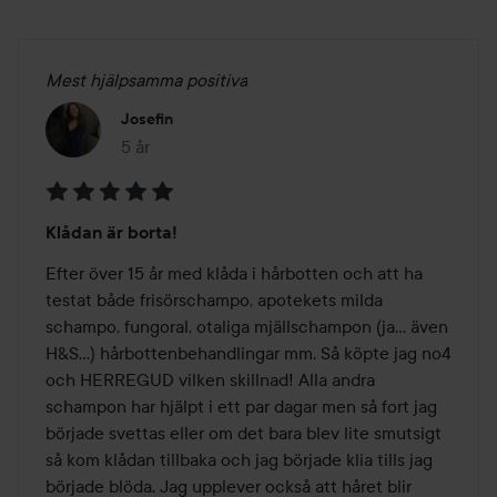
Mest hjälpsamma positiva
Josefin
5 år
Inlägget skapades 5 år
Betyg:
Klådan är borta!
5
av
Efter över 15 år med klåda i hårbotten och att ha 
5
testat både frisörschampo, apotekets milda 
schampo, fungoral, otaliga mjällschampon (ja... även 
H&S...) hårbottenbehandlingar mm. Så köpte jag no4 
och HERREGUD vilken skillnad! Alla andra 
schampon har hjälpt i ett par dagar men så fort jag 
började svettas eller om det bara blev lite smutsigt 
så kom klådan tillbaka och jag började klia tills jag 
började blöda. Jag upplever också att håret blir 