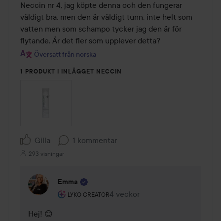
Neccin nr 4, jag köpte denna och den fungerar 
väldigt bra, men den är väldigt tunn, inte helt som 
vatten men som schampo tycker jag den är för 
flytande. Är det fler som upplever detta?
Översatt från norska
1 PRODUKT I INLÄGGET NECCIN
Gilla
1 kommentar
293 visningar
Emma
Användarens roll: Lyko Creator.
4 veckor
Kommentaren lades 4 veckor
LYKO CREATOR
Hej! 😊
