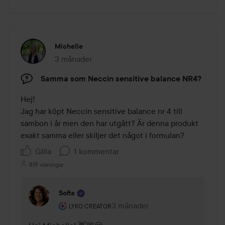
Michelle
3 månader
Inlägget skapades 3 månader
Samma som Neccin sensitive balance NR4?
Hej!

Jag har köpt Neccin sensitive balance nr 4 till 
sambon i år men den har utgått? Är denna produkt 
exakt samma eller skiljer det något i formulan? 
Gilla
1 kommentar
819 visningar
Sofia
Användarens roll: Lyko Creator.
3 månader
Kommentaren lades 3 månader
LYKO CREATOR