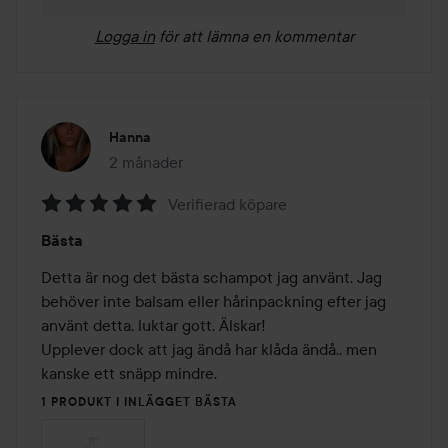
Logga in
för att lämna en kommentar
Hanna
2 månader
Inlägget skapades 2 månader
Verifierad köpare
Betyg:
Bästa
5
av
Detta är nog det bästa schampot jag använt. Jag 
5
behöver inte balsam eller hårinpackning efter jag 
använt detta, luktar gott. Älskar! 

Upplever dock att jag ändå har klåda ändå.. men 
kanske ett snäpp mindre. 
1 PRODUKT I INLÄGGET BÄSTA