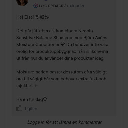
Användarens roll: Lyko Creator.
2 månader
Kommentaren lades 2 månader
LYKO CREATOR
Hej Elsa! 👋🏼😊 

Det går jättebra att kombinera Neccin 
Sensitive Balance Shampoo med Björn Axéns 
Moisture Conditioner 💙 Du behöver inte vara 
orolig för produktuppbyggnad från silikonerna 
utifrån hur du använder dina produkter idag.

Moisture-serien passar dessutom ofta väldigt 
bra till vågigt hår som behöver extra fukt och 
mjukhet ✨

Ha en fin dag🌻 
1 gillar
Logga in
för att lämna en kommentar