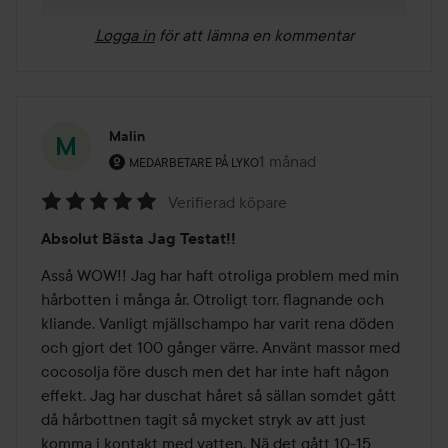
Logga in
för att lämna en kommentar
Malin
Användarens roll: Medarbetare på Lyko.
1 månad
Inlägget skapades 1 månad
MEDARBETARE PÅ LYKO
Verifierad köpare
Betyg:
Absolut Bästa Jag Testat!!
5
av
Asså WOW!! Jag har haft otroliga problem med min 
5
hårbotten i många år. Otroligt torr, flagnande och 
kliande. Vanligt mjällschampo har varit rena döden 
och gjort det 100 gånger värre. Använt massor med 
cocosolja före dusch men det har inte haft någon 
effekt. Jag har duschat håret så sällan somdet gått 
då hårbottnen tagit så mycket stryk av att just 
komma i kontakt med vatten. Nä det gått 10-15 