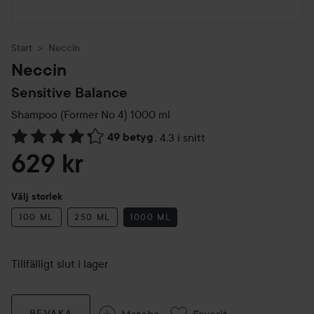
Start
Neccin
Neccin
Sensitive Balance
Shampoo (Former No 4)
1000 ml
49 betyg
,
4.3 i snitt
Hoppa till Betyg & kommentarer
629 kr
Välj storlek
100 ML
250 ML
1000 ML
Tillfälligt slut i lager
Matcha
Favorit
BEVAKA