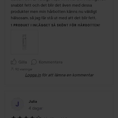
snabbt fett och det blir det även med dessa 
produkter men min hårbotten känns nu väldigt 
hälsosam, så jag får stå ut med att det blir fett.
1 PRODUKT I INLÄGGET SÅ SKÖNT FÖR HÅRBOTTEN!
Gilla
Kommentera
92 visningar
Logga in
för att lämna en kommentar
Julia
4 dagar
Inlägget skapades 4 dagar