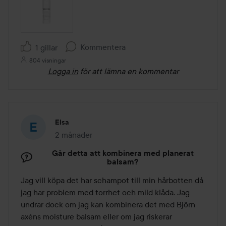
Kommentera
1 gillar
804 visningar
Logga in
för att lämna en kommentar
Elsa
2 månader
Inlägget skapades 2 månader
Går detta att kombinera med planerat
balsam?
Jag vill köpa det har schampot till min hårbotten då 
jag har problem med torrhet och mild klåda. Jag 
undrar dock om jag kan kombinera det med Björn 
axéns moisture balsam eller om jag riskerar 