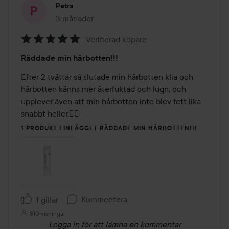
Petra
3 månader
Inlägget skapades 3 månader
Verifierad köpare
Betyg:
Räddade min hårbotten!!!
5
av
Efter 2 tvättar så slutade min hårbotten klia och 
5
hårbotten känns mer återfuktad och lugn, och 
upplever även att min hårbotten inte blev fett lika 
snabbt heller.💆‍♀️
1 PRODUKT I INLÄGGET RÄDDADE MIN HÅRBOTTEN!!!
Kommentera
1 gillar
810 visningar
Logga in
för att lämna en kommentar