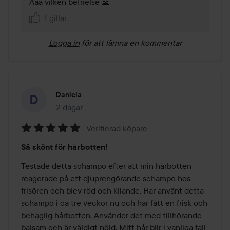
Ååå vilken befrielse 🙏
1 gillar
Logga in
för att lämna en kommentar
Daniela
2 dagar
Inlägget skapades 2 dagar
Verifierad köpare
Betyg:
Så skönt för hårbotten!
5
av
Testade detta schampo efter att min hårbotten 
5
reagerade på ett djuprengörande schampo hos 
frisören och blev röd och kliande. Har använt detta 
schampo i ca tre veckor nu och har fått en frisk och 
behaglig hårbotten. Använder det med tillhörande 
balsam och är väldigt nöjd. Mitt hår blir i vanliga fall 