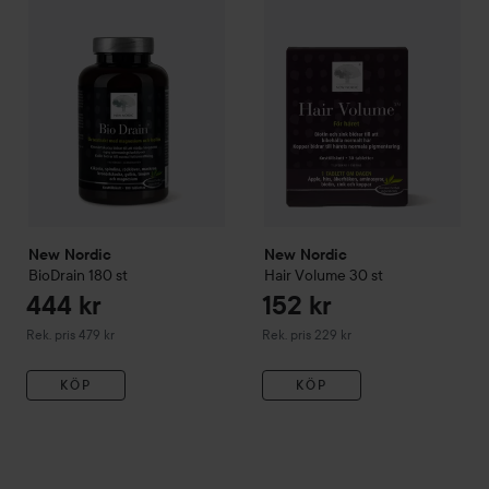
New Nordic
New Nordic
BioDrain
180 st
Hair Volume
30 st
444 kr
152 kr
Rekommenderat pris 479 kr
Rekommenderat pris 229 kr
Rek. pris 479 kr
Rek. pris 229 kr
KÖP
KÖP