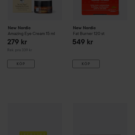
New Nordic
New Nordic
Amazing Eye Cream
15 ml
Fat Burner
120 st
279 kr
549 kr
Rekommenderat pris 339 kr
Rek. pris 339 kr
KÖP
KÖP
539 kr
3
New Nordic
Collagen Filler
180 st
New Nordic
Chili Burn
120 st
Rekommenderat pris 669 kr
Reko