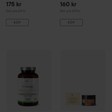
175 kr
160 kr
Rekommenderat pris 219 kr
Rekommenderat pris 229 kr
Rek. pris 219 kr
Rek. pris 229 kr
KÖP
KÖP
359 kr
New Nordic
B-Energy
180 st
New Nordic
Natural Magic An
Rekommenderat pris 399 kr