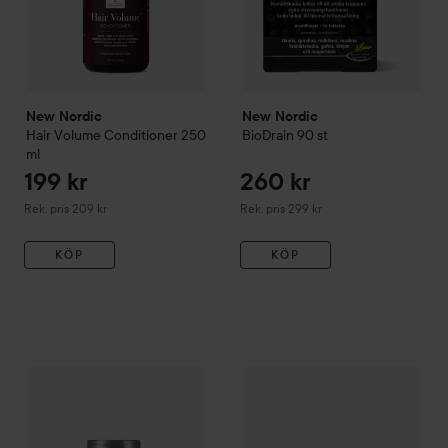
New Nordic
New Nordic
Hair Volume Conditioner
250
BioDrain
90 st
ml
199 kr
260 kr
Rekommenderat pris 209 kr
Rekommenderat pris 299 kr
Rek. pris 209 kr
Rek. pris 299 kr
KÖP
KÖP
213 kr
New Nordic
Hair Volume - tuggisar
New Nordic
60 st
Pigment Clear C
Rekommenderat pris 239 kr