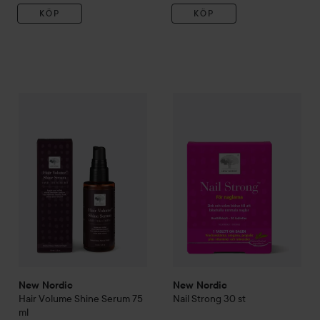
KÖP
KÖP
175 kr
1
New Nordic
Hair Volume Shine Serum
New Nordic
75 ml
Nail Strong
30 st
Rekommenderat pris 219 kr
Rek
New Nordic
New Nordic
Hair Volume Shine Serum
75
Nail Strong
30 st
ml