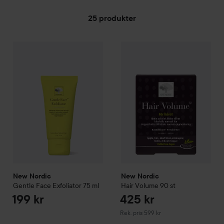
25 produkter
New Nordic
HOPPA TILL FILTRERA
Gentle Face Exfoliator
75 ml
199 kr
New Nordic
Hair Volume
90 st
R
New Nordic
New Nordic
Gentle Face Exfoliator
75 ml
Hair Volume
90 st
199 kr
425 kr
Rekommenderat pris 599 kr
Rek. pris 599 kr