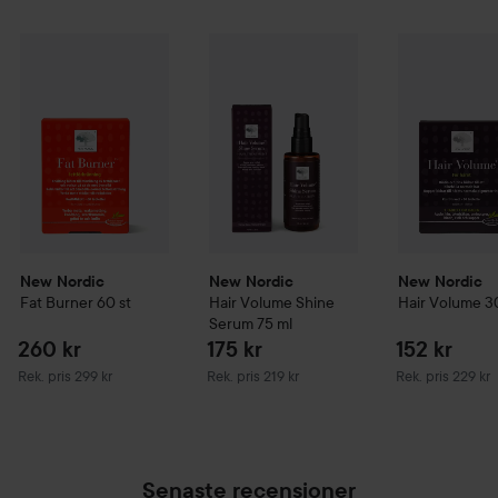
inom segmentet ”Beauty from Within” – en kategori som
växer snabbt över hela världen.
260 kr
New Nordic
Fat Burner
60 st
New Nordic
Hair Volume Shine Serum
New Nordic
H
Rekommenderat pris 299 kr
New Nordic
New Nordic
New Nordic
Fat Burner
60 st
Hair Volume Shine
Hair Volume
3
Serum
75 ml
260 kr
175 kr
152 kr
Rekommenderat pris 299 kr
Rekommenderat pris 219 kr
Rekommenderat 
Rek. pris 299 kr
Rek. pris 219 kr
Rek. pris 229 kr
Senaste recensioner