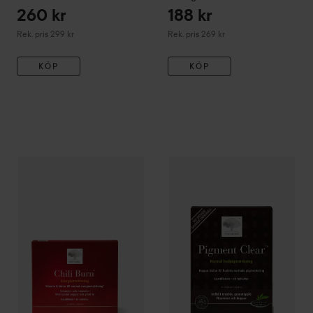
260 kr
188 kr
Rekommenderat pris 299 kr
Rekommenderat pris 269 kr
Rek. pris 299 kr
Rek. pris 269 kr
KÖP
KÖP
217 kr
New Nordic
Chili Burn
60 st
New Nordic
Pigment Clear
60 
Rekommenderat pris 249 kr