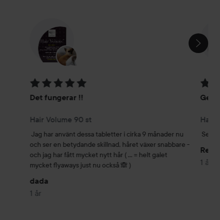
HOPPA ÖVER SEKTIONEN
Betyg: 5 av 5
Betyg
Det fungerar !!
Ger r
Hair Volume 90 st
Hair 
Jag har använt dessa tabletter i cirka 9 månader nu 
Ser bå
och ser en betydande skillnad, håret växer snabbare - 
Rebe
och jag har fått mycket nytt hår ( ... = helt galet 
1 år
mycket flyaways just nu också 🙈 )
dada
1 år