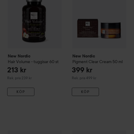
New Nordic
New Nordic
Hair Volume - tuggisar
60 st
Pigment Clear Cream
50 ml
213 kr
399 kr
Rekommenderat pris 239 kr
Rekommenderat pris 499 kr
Rek. pris 239 kr
Rek. pris 499 kr
KÖP
KÖP
New Nordic
199 kr
Hair Volume Repa