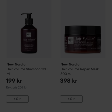
New Nordic
Hair Volume Shampoo
250 ml
Rekommenderat pris 209 kr
New Nordic
New Nordic
Hair Volume Shampoo
250
Hair Volume Repair Mask
ml
300 ml
199 kr
398 kr
Rekommenderat pris 209 kr
Rek. pris 209 kr
KÖP
KÖP