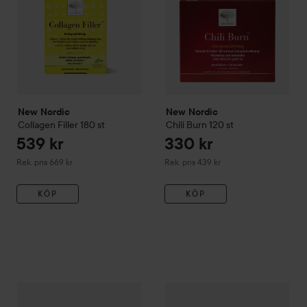
New Nordic
New Nordic
Collagen Filler
180 st
Chili Burn
120 st
539 kr
330 kr
Rekommenderat pris 669 kr
Rekommenderat pris 439 kr
Rek. pris 669 kr
Rek. pris 439 kr
KÖP
KÖP
444 kr
New Nordic
BioDrain
180 st
New Nordic
Hair Volume
30 st
Rekommenderat pris 479 kr
R