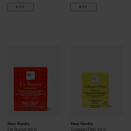
KÖP
KÖP
260 kr
New Nordic
Fat Burner
60 st
New Nordic
Collagen Filler
60 
Rekommenderat pris 299 kr
New Nordic
New Nordic
Fat Burner
60 st
Collagen Filler
60 st