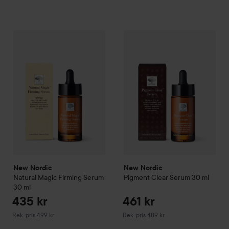
435 kr
New Nordic
Natural Magic Firming Serum
New Nordic
30 ml
Pigment Clear S
Rekommenderat pris 499 kr
New Nordic
New Nordic
Natural Magic Firming Serum
Pigment Clear Serum
30 ml
30 ml
435 kr
461 kr
Rekommenderat pris 499 kr
Rekommenderat pris 489 kr
Rek. pris 499 kr
Rek. pris 489 kr