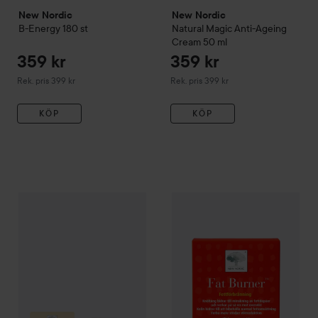
New Nordic
New Nordic
B-Energy
180 st
Natural Magic Anti-Ageing
Cream
50 ml
359 kr
359 kr
Rekommenderat pris 399 kr
Rekommenderat pris 399 kr
Rek. pris 399 kr
Rek. pris 399 kr
KÖP
KÖP
New Nordic
279 kr
Fat Burner
120 st
5
New Nordic
Amazing Eye Cream
15 ml
Rekommenderat pris 339 kr