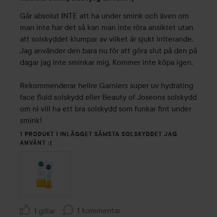
1
av
Går absolut INTE att ha under smink och även om 
5
man inte har det så kan man inte röra ansiktet utan 
att solskyddet klumpar av vilket är sjukt irriterande. 
Jag använder den bara nu för att göra slut på den på 
dagar jag inte sminkar mig. Kommer inte köpa igen.

Rekommenderar hellre Garniers super uv hydrating 
face fluid solskydd eller Beauty of Joseons solskydd 
om ni vill ha ett bra solskydd som funkar fint under 
smink!
1 PRODUKT I INLÄGGET SÄMSTA SOLSKYDDET JAG
ANVÄNT :(
1 kommentar
1 gillar