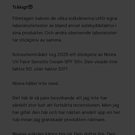
Betyg:
Tråkigt🥺
2
av
Företagen bakom de olika solkrämerna utför egna 
5
laboratorietester av bland annat solskyddsfaktor i 
sina produkter. Och andra oberoende laboratorier 
tar stickprov av samma.

Konsumentrådet tog 2025 ett stickprov av Nivea 
UV Face Sensitiv Cream SPF 50+. Den visade inte 
faktor 50, utan faktor 33!?

Nivea håller inte med.

Det här är så pass besvikande att jag inte har 
särskilt stor lust att fortsätta recensionen. Men jag 
har gillat den här och har nästan använt upp en hel 
tub innan jag granskade produkten närmare.

Niveas solkräm känns bra på. Den doftar lite. Den 