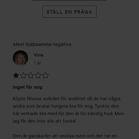
STÄLL EN FRÅGA
Mest hjälpsamma negativa
Virre
1 år
Inlägget skapades 1 år
Betyg:
Inget för mig
1
av
Köpte Niveas solkräm för ansiktet då de har några 
5
andra som brukar fungera bra för mig. Tyckte den 
här verkade bra med för den är för känslig hud. Men 
jag får den inte alls att funka! 

Den är ganska fet att smörja med och det tar en 