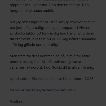
täpper inte till porerna. Och den rinner lite. Den 
fungerar okej under smink.

När jag läser ingredienslistan ser jag mycket som är 
bra (och något dåligt), och jag hoppas att Niveas 
solskyddsfaktor 50 för känslig hud har blivit ordnad 
till ett eventuellt test nu 2026. Jag håller tummarna 
– för jag gillade den egentligen.

Men fram till dess kommer jag hålla mig till säkra 
produkter. Jag har rött hår och den ljusaste 
varianten av nordisk hud. Solskydd är allvar för mig.

Uppdatering: Nivea klarade inte heller testet 2026.

forbrukerradet.no/tester/solkrem-2026
#solkrem