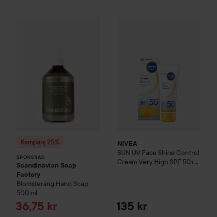
Kampanj 25%
Scandinavian Soap Factory
NIVEA
SUN
UV Face Shine Con
Blomsterä
SPONSRAD
Kampanj 25%
NIVEA
SUN
UV Face Shine Control
SPONSRAD
Cream Very High SPF 50+
Scandinavian Soap
40 ml
Factory
Blomsteräng
Hand Soap
500 ml
Reapris
36,75 kr
135 kr