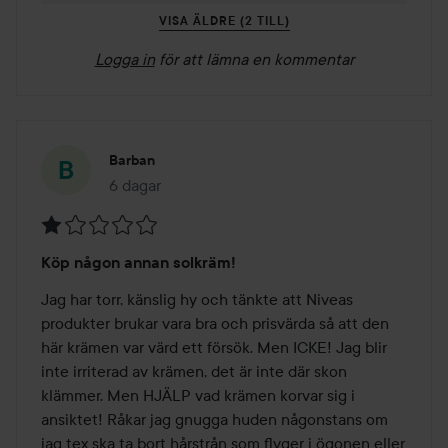
VISA ÄLDRE (2 TILL)
Logga in
för att lämna en kommentar
Barban
6 dagar
Inlägget skapades 6 dagar
Betyg:
Köp någon annan solkräm!
1
av
Jag har torr, känslig hy och tänkte att Niveas  
5
produkter brukar vara bra och prisvärda så att den 
här krämen var värd ett försök. Men ICKE! Jag blir 
inte irriterad av krämen, det är inte där skon 
klämmer. Men HJÄLP vad krämen korvar sig i 
ansiktet! Råkar jag gnugga huden någonstans om 
jag tex ska ta bort hårstrån som flyger i ögonen eller 