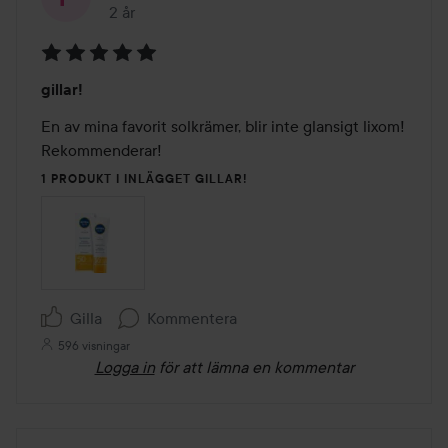
2 år
Inlägget skapades 2 år
Betyg:
gillar!
5
av
En av mina favorit solkrämer, blir inte glansigt lixom! 
5
Rekommenderar!
1 PRODUKT I INLÄGGET GILLAR!
Gilla
Kommentera
596 visningar
Logga in
för att lämna en kommentar