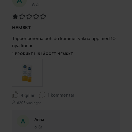
6 år
Inlägget skapades 6 år
Betyg:
HEMSKT
1
av
Täpper porerna och du kommer vakna upp med 10 
5
nya finnar 
1 PRODUKT I INLÄGGET HEMSKT
1 kommentar
4 gillar
6205 visningar
Anna
6 år
Kommentaren lades 6 år