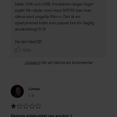
både UVA och UVB. Produkten anger inget 
exakt PA-värde, men med SPF50 kan man 
räkna med ungefär PA+++. Det är en 
oparfymerad kräm som passar bra för daglig 
användning!🌞🍋 

Ha det bäst!😍
Gilla
Logga in
för att lämna en kommentar
Linnea
1 år
Inlägget skapades 1 år
Betyg:
Sämsta solskyddet jag använt :(