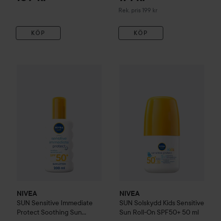
Rekommenderat pris 199 kr
Rek. pris 199 kr
KÖP
KÖP
NIVEA
SUN
Sensitive Immediate Protect Soothing Sun Lot
NIVEA
SUN
Solskydd Kids Sen
NIVEA
NIVEA
SUN
Sensitive Immediate
SUN
Solskydd Kids Sensitive
Protect Soothing Sun
Sun Roll-On SPF50+
50 ml