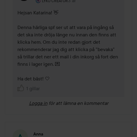
Användarens roll: Lyko Creator.
3 år
Kommentaren lades 3 år
LYKO CREATOR
Hejsan Katarina! 👋 

Denna härliga spf ser ut att vara på ingång så 
det ska inte dröja länge nu innan den finns att 
klicka hem. Om du inte redan gjort det 
rekommenderar jag dig att klicka på "bevaka" 
så trillar det ner ett mail i din inkorg så fort den 
finns i lager igen. 💌 

Ha det bäst! 🤍 
1 gillar
Logga in
för att lämna en kommentar
Anna