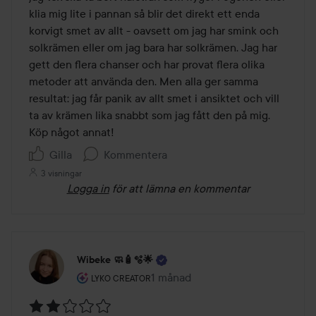
klia mig lite i pannan så blir det direkt ett enda 
korvigt smet av allt - oavsett om jag har smink och 
solkrämen eller om jag bara har solkrämen. Jag har 
gett den flera chanser och har provat flera olika 
metoder att använda den. Men alla ger samma 
resultat: jag får panik av allt smet i ansiktet och vill 
ta av krämen lika snabbt som jag fått den på mig. 
Köp något annat! 
Gilla
Kommentera
3 visningar
Logga in
för att lämna en kommentar
Wibeke 🧼🧴🫧🌟
Användarens roll: Lyko Creator.
1 månad
Inlägget skapades 1 månad
LYKO CREATOR