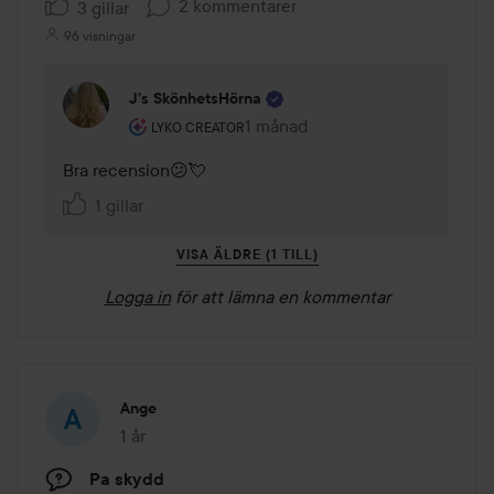
2 kommentarer
3 gillar
96 visningar
J’s SkönhetsHörna
Användarens roll: Lyko Creator.
1 månad
Kommentaren lades 1 månad
LYKO CREATOR
Bra recension😕💘
1 gillar
VISA ÄLDRE (1 TILL)
Logga in
för att lämna en kommentar
Ange
1 år
Inlägget skapades 1 år
Pa skydd