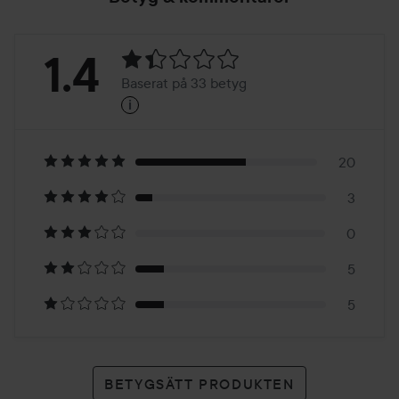
Betyg:
1.4
Baserat på 33 betyg
i
1.4
Baserat
på
20
3
33
0
betyg
5
5
BETYGSÄTT PRODUKTEN