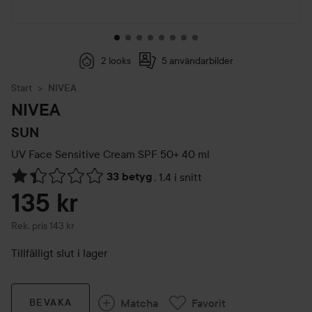
2 looks
5 användarbilder
Start
NIVEA
NIVEA
SUN
UV Face Sensitive Cream SPF 50+
40 ml
33 betyg
,
1.4 i snitt
Hoppa till Betyg & kommentarer
135 kr
Rekommenderat pris 143 kr
Rek. pris 143 kr
Tillfälligt slut i lager
Matcha
Favorit
BEVAKA