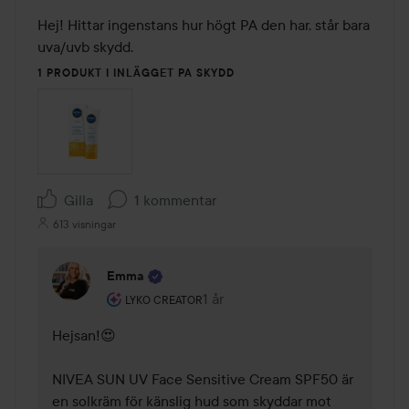
Hej! Hittar ingenstans hur högt PA den har, står bara 
uva/uvb skydd.
1 PRODUKT I INLÄGGET PA SKYDD
Gilla
1 kommentar
613 visningar
Emma
Användarens roll: Lyko Creator.
1 år
Kommentaren lades 1 år
LYKO CREATOR
Hejsan!😍 

NIVEA SUN UV Face Sensitive Cream SPF50 är 
en solkräm för känslig hud som skyddar mot 