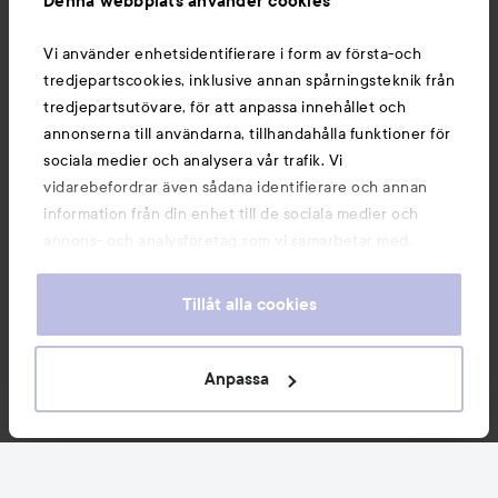
Denna webbplats använder cookies
Du kanske också gillar
Vi använder enhetsidentifierare i form av första-och
tredjepartscookies, inklusive annan spårningsteknik från
tredjepartsutövare, för att anpassa innehållet och
annonserna till användarna, tillhandahålla funktioner för
sociala medier och analysera vår trafik. Vi
vidarebefordrar även sådana identifierare och annan
information från din enhet till de sociala medier och
annons- och analysföretag som vi samarbetar med.
Dessa kan i sin tur kombinera informationen med annan
information som du har tillhandahållit eller som de har
Tillåt alla cookies
samlat in när du har använt deras tjänster. Du godkänner
våra cookies vid fortsatt användande av vår webbplats.
Copyright 2026
För information om hur du kan ändra inställningarna för
Anpassa
E-handel av Avensia
cookies, se vår
Cookie Policy