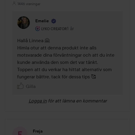
1446 visningar
Emelie
Användarens roll: Lyko Creator.
1 år
Kommentaren lades 1 år
LYKO CREATOR
Hallå Linnea 🤗

Himla otur att denna produkt inte alls 
motsvarade dina förväntningar och att du inte 
kunde använda den som det var tänkt. 

Toppen att du verkar ha hittat alternativ som 
fungerar bättre, tack för dessa tips 🥰
Gilla
Logga in
för att lämna en kommentar
Freja