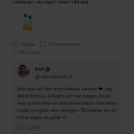
1 PRODUKT I INLÄGGET INGET FÖR MIG
3 kommentarer
7 gillar
1325 visningar
ElliR
Användarens roll: Lyko Creator.
1 år
Kommentaren lades 1 år
LYKO CREATOR
Vad synd att den inte funkade vännen ❤️ Jag 
älskar Emma.s solkräm och har nyligen börjat 
med purito efter en rekommendation från bästa 
Linda och gillar den verkligen 🥰 Hoppas att du 
hittar någon du gillar 🌞
2 gillar