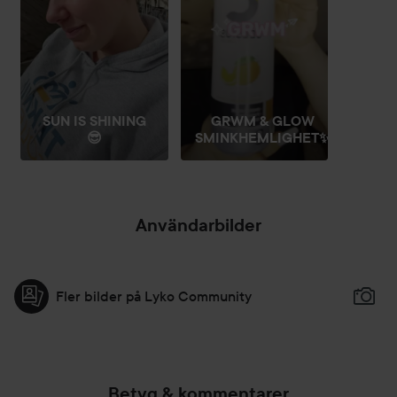
4. Vistas inte för länge i solen, även om du applicerat
solskydd
40 ml
SUN IS SHINING
GRWM & GLOW
😎
SMINKHEMLIGHET✨
Användarbilder
Fler bilder på Lyko Community
Betyg & kommentarer