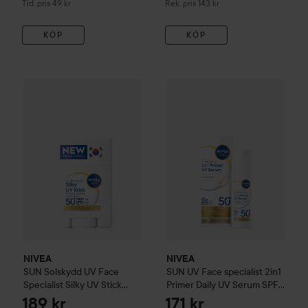
Tidigare pris 49 kr
Rekommenderat pris 143 kr
Tid. pris 49 kr
Rek. pris 143 kr
KÖP
KÖP
NIVEA
SUN
Solskydd UV Face Specialist Silky UV Stick SPF
NIVEA
SUN
UV Face specialist
NIVEA
NIVEA
SUN
Solskydd UV Face
SUN
UV Face specialist 2in1
Specialist Silky UV Stick
Primer Daily UV Serum SPF
SPF50+
15 g
50 +
30 ml
189 kr
171 kr