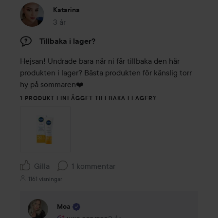
Katarina
3 år
Inlägget skapades 3 år
Tillbaka i lager?
Hejsan! Undrade bara när ni får tillbaka den här 
produkten i lager? Bästa produkten för känslig torr 
hy på sommaren❤️
1 PRODUKT I INLÄGGET TILLBAKA I LAGER?
Gilla
1 kommentar
1161 visningar
Moa