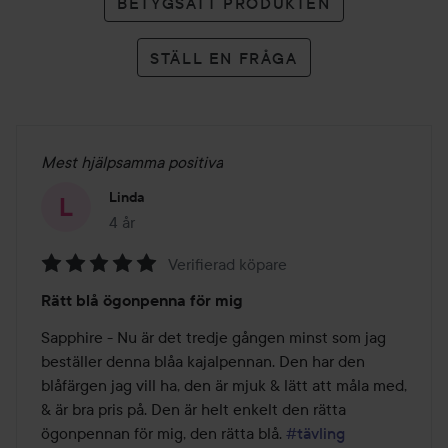
BETYGSÄTT PRODUKTEN
STÄLL EN FRÅGA
Mest hjälpsamma positiva
Linda
4 år
Inlägget skapades 4 år
Verifierad köpare
Betyg:
Rätt blå ögonpenna för mig
5
av
Sapphire - Nu är det tredje gången minst som jag 
5
beställer denna blåa kajalpennan. Den har den 
blåfärgen jag vill ha, den är mjuk & lätt att måla med, 
& är bra pris på. Den är helt enkelt den rätta 
ögonpennan för mig, den rätta blå. 
#tävling