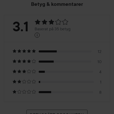
Betyg & kommentarer
Betyg:
3.1
Baserat på 35 betyg
i
3.1
Baserat
på
12
10
35
4
betyg
1
8