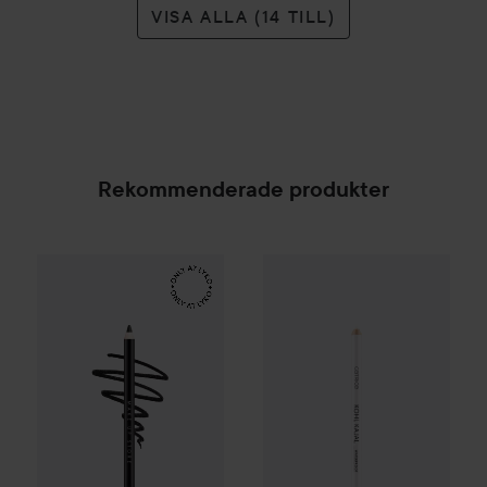
VISA ALLA (14 TILL)
Rekommenderade produkter
Make Up Store
Eternal Pro Eye Pencil
Catrice
Kohl Kajal Waterproof
Tuxedo
169 kr
SPONSRAD