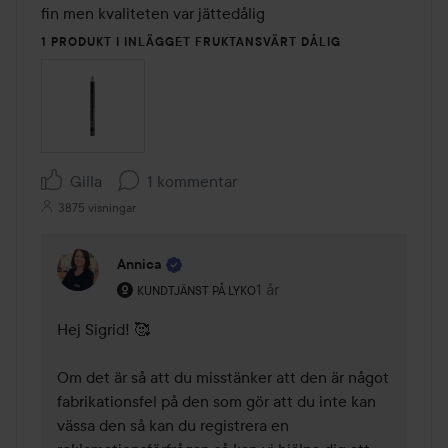
fin men kvaliteten var jättedålig 
1 PRODUKT I INLÄGGET FRUKTANSVÄRT DÅLIG
Gilla
1 kommentar
3875 visningar
Annica
Användarens roll: Kundtjänst på Lyko.
1 år
Kommentaren lades 1 år
KUNDTJÄNST PÅ LYKO
Hej Sigrid! 🥰 

Om det är så att du misstänker att den är något 
fabrikationsfel på den som gör att du inte kan 
vässa den så kan du registrera en 