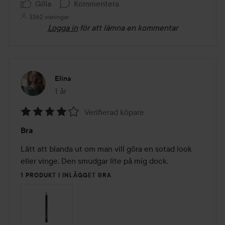
Gilla
Kommentera
3362 visningar
Logga in
för att lämna en kommentar
Elina
1 år
Inlägget skapades 1 år
Verifierad köpare
Betyg:
Bra
4
av
Lätt att blanda ut om man vill göra en sotad look 
5
eller vinge. Den smudgar lite på mig dock.
1 PRODUKT I INLÄGGET BRA