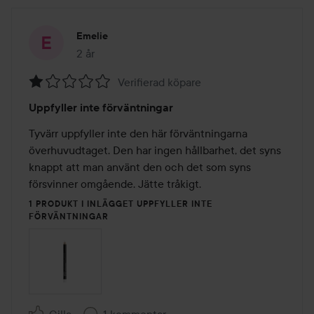
Emelie
2 år
Inlägget skapades 2 år
Verifierad köpare
Betyg:
Uppfyller inte förväntningar
1
av
Tyvärr uppfyller inte den här förväntningarna 
5
överhuvudtaget. Den har ingen hållbarhet, det syns 
knappt att man använt den och det som syns 
försvinner omgående. Jätte tråkigt. 
1 PRODUKT I INLÄGGET UPPFYLLER INTE
FÖRVÄNTNINGAR