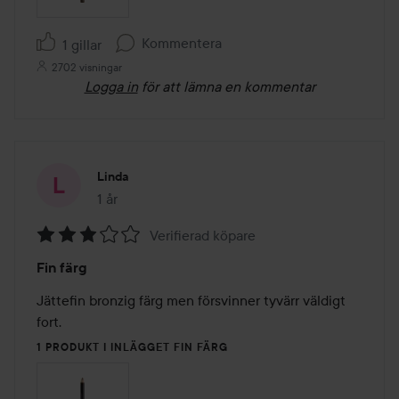
Kommentera
1 gillar
2702 visningar
Logga in
för att lämna en kommentar
Linda
1 år
Inlägget skapades 1 år
Verifierad köpare
Betyg:
Fin färg
3
av
Jättefin bronzig färg men försvinner tyvärr väldigt 
5
fort. 
1 PRODUKT I INLÄGGET FIN FÄRG