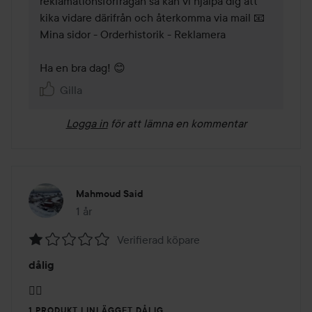
reklamationsförfrågan så kan vi hjälpa dig att 
kika vidare därifrån och återkomma via mail 📧

Mina sidor - Orderhistorik - Reklamera 

Gilla
Logga in
för att lämna en kommentar
Mahmoud Said
1 år
Inlägget skapades 1 år
Verifierad köpare
Betyg:
dålig
1
av
👎🏻
5
1 PRODUKT I INLÄGGET DÅLIG