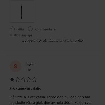
Gilla
Kommentera
2836 visningar
Logga in
för att lämna en kommentar
Sigrid
1 år
Inlägget skapades 1 år
Betyg:
Fruktansvärt dålig
1
av
Går inte alls att vässa. Köpte den nyligen och när 
5
jag skulle vässa gick den av hela tiden! Färgen var 