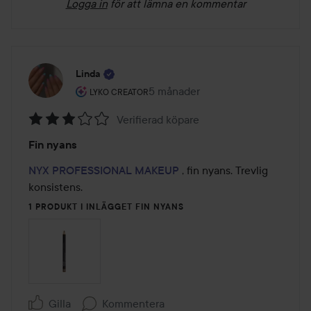
Logga in
för att lämna en kommentar
Linda
Användarens roll: Lyko Creator.
5 månader
Inlägget skapades 5 månader
LYKO CREATOR
Verifierad köpare
Betyg:
Fin nyans
3
av
NYX PROFESSIONAL MAKEUP
 , fin nyans. Trevlig 
5
konsistens.
1 PRODUKT I INLÄGGET FIN NYANS
Gilla
Kommentera