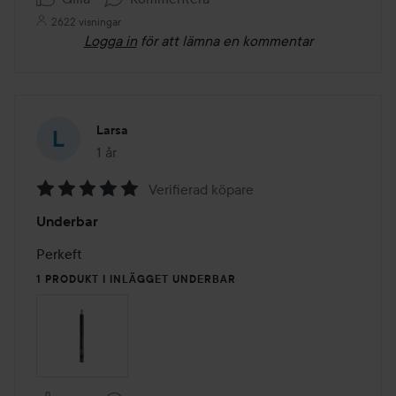
2622 visningar
Logga in
för att lämna en kommentar
Larsa
1 år
Inlägget skapades 1 år
Verifierad köpare
Betyg:
Underbar
5
av
Perkeft
5
1 PRODUKT I INLÄGGET UNDERBAR