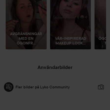
AVGRÄNSNINGAR
MED EN
VÅR-INSPIRERAD
ÖGON
ÖGONFR...
MAKEUP LOOK...
TU
Användarbilder
Fler bilder på Lyko Community