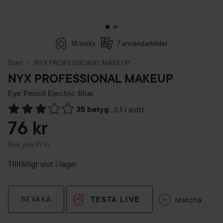
18 looks
7 användarbilder
Start
NYX PROFESSIONAL MAKEUP
NYX PROFESSIONAL MAKEUP
Eye Pencil
Electric Blue
35 betyg
,
3.1 i snitt
Hoppa till Betyg & kommentarer
76 kr
Rekommenderat pris 79 kr
Rek. pris 79 kr
Tillfälligt slut i lager
TESTA LIVE
Matcha
BEVAKA