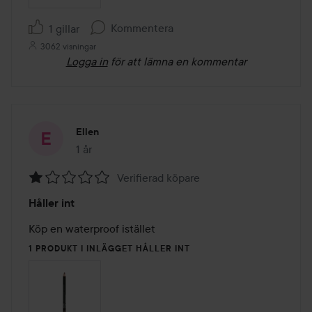
Kommentera
1 gillar
3062 visningar
Logga in
för att lämna en kommentar
Ellen
1 år
Inlägget skapades 1 år
Verifierad köpare
Betyg:
Håller int
1
av
Köp en waterproof istället
5
1 PRODUKT I INLÄGGET HÅLLER INT