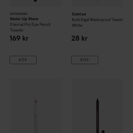
Catrice
SPONSRAD
Make Up Store
Kohl Kajal Waterproof
Tweet
Eternal Pro Eye Pencil
White
Tuxedo
169 kr
28 kr
KÖP
KÖP
essence
Kajal Pencil
04 White
15 kr
IsaDora
Contour Kajal
62 Bron