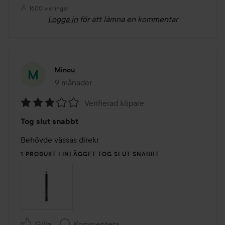
1600 visningar
Logga in
för att lämna en kommentar
Minou
9 månader
Inlägget skapades 9 månader
Verifierad köpare
Betyg:
Tog slut snabbt
3
av
Behövde vässas direkr 
5
1 PRODUKT I INLÄGGET TOG SLUT SNABBT
Gilla
Kommentera