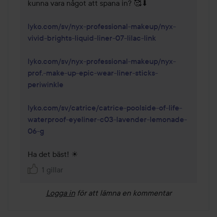
kunna vara något att spana in? 🥰⬇ 

lyko.com/sv/nyx-professional-makeup/nyx-
vivid-brights-liquid-liner-07-lilac-link
lyko.com/sv/nyx-professional-makeup/nyx-
prof.-make-up-epic-wear-liner-sticks-
periwinkle
lyko.com/sv/catrice/catrice-poolside-of-life-
waterproof-eyeliner-c03-lavender-lemonade-
06-g
Ha det bäst! ☀ 
1 gillar
Logga in
för att lämna en kommentar