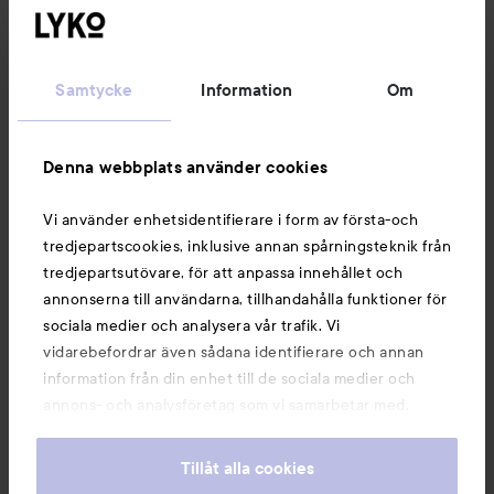
Kundservice
Samtycke
Information
Om
Information
Denna webbplats använder cookies
Du kanske också gillar
Vi använder enhetsidentifierare i form av första-och
tredjepartscookies, inklusive annan spårningsteknik från
tredjepartsutövare, för att anpassa innehållet och
annonserna till användarna, tillhandahålla funktioner för
sociala medier och analysera vår trafik. Vi
vidarebefordrar även sådana identifierare och annan
information från din enhet till de sociala medier och
annons- och analysföretag som vi samarbetar med.
Dessa kan i sin tur kombinera informationen med annan
information som du har tillhandahållit eller som de har
Tillåt alla cookies
samlat in när du har använt deras tjänster. Du godkänner