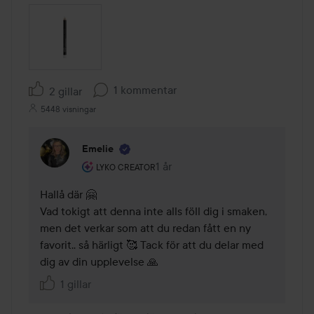
1 kommentar
2 gillar
5448 visningar
Emelie
Användarens roll: Lyko Creator.
1 år
Kommentaren lades 1 år
LYKO CREATOR
Hallå där 🤗

Vad tokigt att denna inte alls föll dig i smaken, 
men det verkar som att du redan fått en ny 
favorit.. så härligt 🥰 Tack för att du delar med 
dig av din upplevelse 🙏
1 gillar