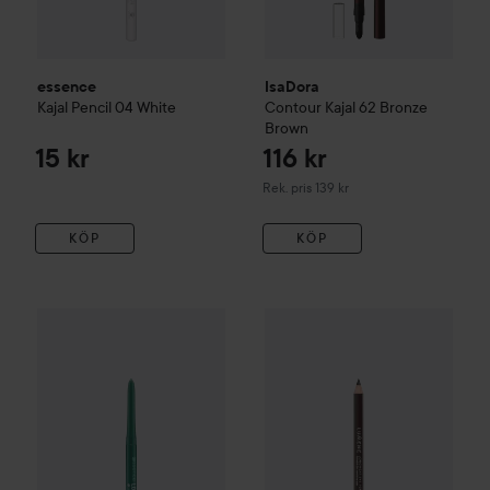
essence
IsaDora
Kajal Pencil
04 White
Contour Kajal
62 Bronze
Brown
15 kr
116 kr
Rekommenderat pris 139 kr
Rek. pris 139 kr
KÖP
KÖP
essence
Longlasting Eye Pencil 18h + Waterproof
Lumene
Longwear Eye Pencil
12 I Have