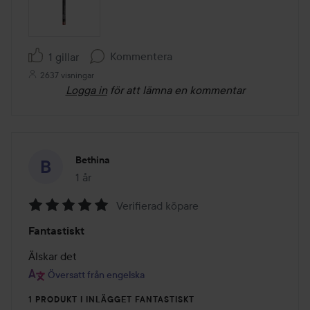
Kommentera
1 gillar
2637 visningar
Logga in
för att lämna en kommentar
Bethina
1 år
Inlägget skapades 1 år
Verifierad köpare
Betyg:
Fantastiskt
5
av
Älskar det
5
Översatt från engelska
1 PRODUKT I INLÄGGET FANTASTISKT