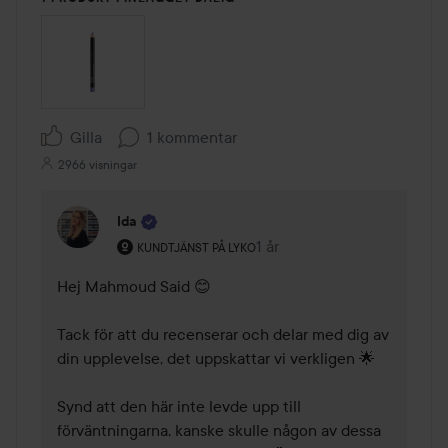
Gilla
1 kommentar
2966 visningar
Ida
Användarens roll: Kundtjänst på Lyko.
1 år
Kommentaren lades 1 år
KUNDTJÄNST PÅ LYKO
Hej Mahmoud Said 😊 

Tack för att du recenserar och delar med dig av 
din upplevelse, det uppskattar vi verkligen 🌟

Synd att den här inte levde upp till 
förväntningarna, kanske skulle någon av dessa 