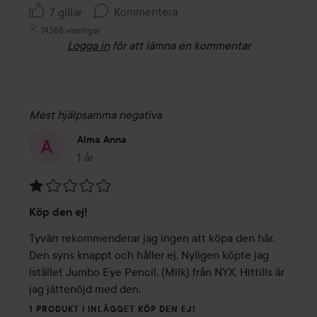
Kommentera
7 gillar
14388 visningar
Logga in
för att lämna en kommentar
Mest hjälpsamma negativa
Alma Anna
1 år
Inlägget skapades 1 år
Betyg:
Köp den ej!
1
av
Tyvärr rekommenderar jag ingen att köpa den här. 
5
Den syns knappt och håller ej. Nyligen köpte jag 
istället Jumbo Eye Pencil, (Milk) från NYX. Hittills är 
jag jättenöjd med den. 
1 PRODUKT I INLÄGGET KÖP DEN EJ!