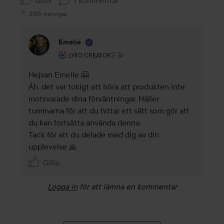
Gilla
1 kommentar
3185 visningar
Emelie
Användarens roll: Lyko Creator.
2 år
Kommentaren lades 2 år
LYKO CREATOR
Hejsan Emelie 🤗

Åh, det var tokigt att höra att produkten inte 
motsvarade dina förväntningar. Håller 
tummarna för att du hittar ett sätt som gör att 
du kan fortsätta använda denna. 

Tack för att du delade med dig av din 
upplevelse 🙏
Gilla
Logga in
för att lämna en kommentar