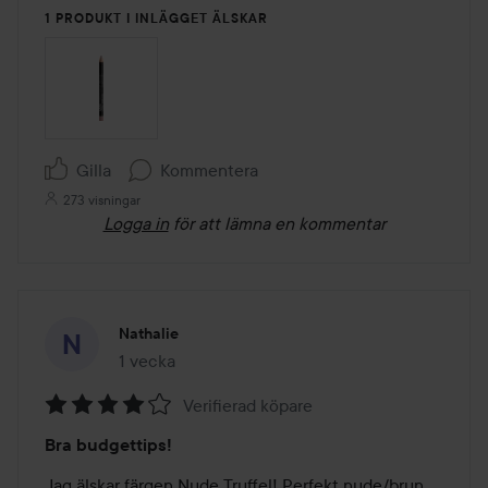
1 PRODUKT I INLÄGGET ÄLSKAR
Gilla
Kommentera
273 visningar
Logga in
för att lämna en kommentar
Nathalie
1 vecka
Inlägget skapades 1 vecka
Verifierad köpare
Betyg:
Bra budgettips!
4
av
Jag älskar färgen Nude Truffel! Perfekt nude/brun 