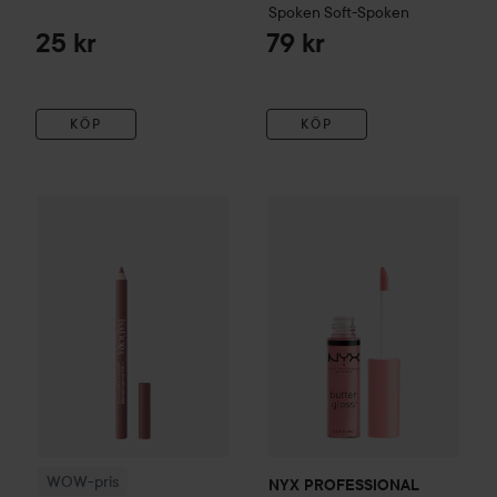
Spoken
Soft-Spoken
25 kr
79 kr
KÖP
KÖP
97 kr
WOW-pris
IsaDora
All-in-One Lipliner
NYX PROFESSIONAL MAKEU
01 Bare Beige
Rekommenderat pri
WOW-pris
NYX PROFESSIONAL