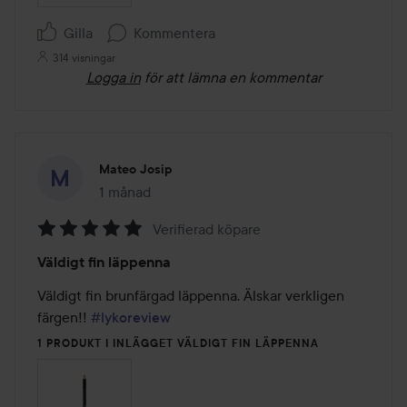
Gilla
Kommentera
314 visningar
Logga in
för att lämna en kommentar
Mateo Josip
1 månad
Inlägget skapades 1 månad
Verifierad köpare
Betyg:
Väldigt fin läppenna
5
av
Väldigt fin brunfärgad läppenna. Älskar verkligen 
5
färgen!! 
#lykoreview
1 PRODUKT I INLÄGGET VÄLDIGT FIN LÄPPENNA