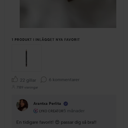
1 PRODUKT I INLÄGGET NYA FAVORIT
6 kommentarer
22 gillar
7189 visningar
Arantxa Perlita
Användarens roll: Lyko Creator.
5 månader
Kommentaren lades 5 månader
LYKO CREATOR
En tidigare favorit! 😍 passar dig så bra!!