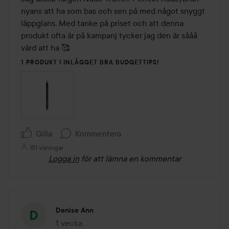
5
nyans att ha som bas och sen på med något snyggt 
läppglans. Med tanke på priset och att denna 
produkt ofta är på kampanj tycker jag den är sååå 
värd att ha 🥰
1 PRODUKT I INLÄGGET BRA BUDGETTIPS!
Gilla
Kommentera
151 visningar
Logga in
för att lämna en kommentar
Denise Ann
1 vecka
Inlägget skapades 1 vecka