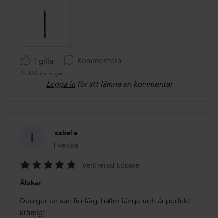
Kommentera
1 gillar
100 visningar
Logga in
för att lämna en kommentar
Isabelle
1 vecka
Inlägget skapades 1 vecka
Verifierad köpare
Betyg:
Älskar
5
av
Den ger en sån fin färg, håller länge och är perfekt 
5
krämig!