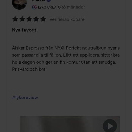
Användarens roll: Lyko Creator.
6 månader
Inlägget skapades 6 månader
LYKO CREATOR
Verifierad köpare
Betyg:
Nya favorit
5
av
5
Älskar Espresso från NYX! Perfekt neutralbrun nyans 
som passar alla tillfällen. Lätt att applicera, sitter bra 
hela dagen och ger en fin kontur utan att smudga. 
Prisvärd och bra!

#lykoreview