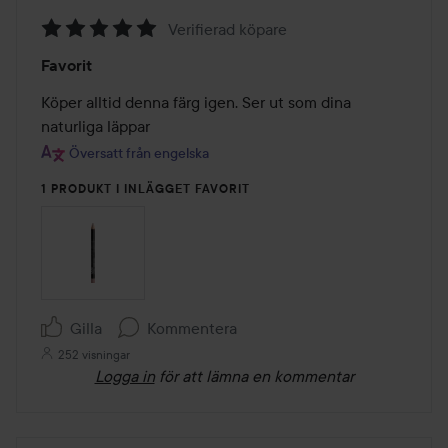
Verifierad köpare
Betyg:
Favorit
5
av
Köper alltid denna färg igen. Ser ut som dina 
5
naturliga läppar
Översatt från engelska
1 PRODUKT I INLÄGGET FAVORIT
Gilla
Kommentera
252 visningar
Logga in
för att lämna en kommentar