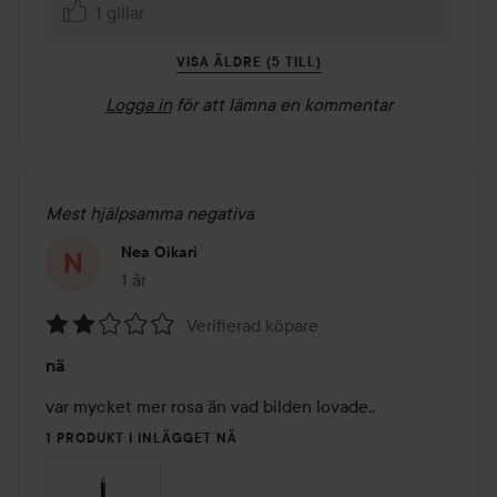
1 gillar
VISA ÄLDRE (5 TILL)
Logga in
för att lämna en kommentar
Mest hjälpsamma negativa
Nea Oikari
1 år
Inlägget skapades 1 år
Verifierad köpare
Betyg:
nä
2
av
var mycket mer rosa än vad bilden lovade..
5
1 PRODUKT I INLÄGGET NÄ