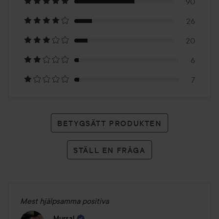
på
90
26
149
20
betyg
6
7
BETYGSÄTT PRODUKTEN
STÄLL EN FRÅGA
Mest hjälpsamma positiva
Mursal