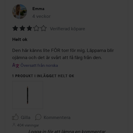
Emma
4 veckor
Inlägget skapades 4 veckor
Verifierad köpare
Betyg:
Helt ok
3
av
Den här känns lite FÖR torr för mig. Läpparna blir 
5
ojämna och det är svårt att få färg från den.
Översatt från norska
1 PRODUKT I INLÄGGET HELT OK
Gilla
Kommentera
404 visningar
Logga in
för att lämna en kommentar