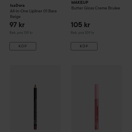
MAKEUP
IsaDora
Butter Gloss
Creme Brulee
All-in-One Lipliner
01 Bare
Beige
97 kr
105 kr
Rekommenderat pris 139 kr
Rekommenderat pris 109 kr
Rek. pris 139 kr
Rek. pris 109 kr
KÖP
KÖP
NYX PROFESSIONAL MAKEUP
Suède
Matte Lip Liner
Cold 
NYX PROFESSIONAL MAKEU