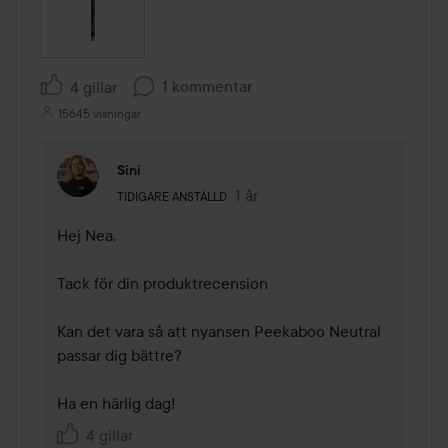
1 kommentar
4 gillar
15645 visningar
Sini
Användarens roll: Tidigare anställd.
1 år
Kommentaren lades 1 år
TIDIGARE ANSTÄLLD
Hej Nea,

Tack för din produktrecension 

Kan det vara så att nyansen Peekaboo Neutral 
passar dig bättre?

4 gillar