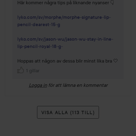
Här kommer några tips på liknande nyanser 👇

lyko.com/sv/morphe/morphe-signature-lip-
pencil-dearest-15-g
lyko.com/sv/jason-wu/jason-wu-stay-in-line-
lip-pencil-royal-18-g-
Hoppas att någon av dessa blir minst lika bra 🤍
1 gillar
Logga in
för att lämna en kommentar
VISA ALLA (113 TILL)