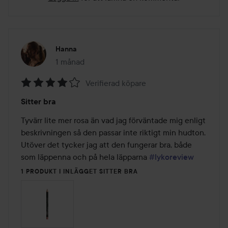
Hanna
1 månad
Inlägget skapades 1 månad
Verifierad köpare
Betyg:
Sitter bra
4
av
Tyvärr lite mer rosa än vad jag förväntade mig enligt 
5
beskrivningen så den passar inte riktigt min hudton. 
Utöver det tycker jag att den fungerar bra, både 
som läppenna och på hela läpparna 
#lykoreview
1 PRODUKT I INLÄGGET SITTER BRA