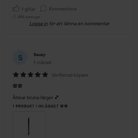
Kommentera
1 gillar
445 visningar
Logga in
för att lämna en kommentar
Souzy
1 månad
Inlägget skapades 1 månad
Verifierad köpare
Betyg:
🌸🌸
5
av
Älskar bruna färger 💕
5
1 PRODUKT I INLÄGGET 🌸🌸