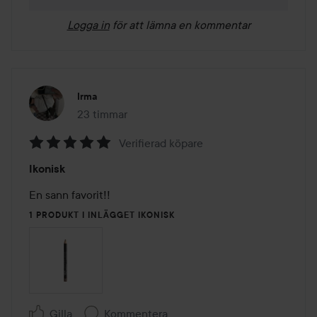
Logga in
för att lämna en kommentar
Irma
23 timmar
Inlägget skapades 23 timmar
Verifierad köpare
Betyg:
Ikonisk
5
av
En sann favorit!!
5
1 PRODUKT I INLÄGGET IKONISK
Gilla
Kommentera