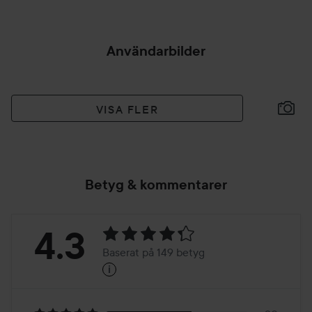
Användarbilder
VISA FLER
Betyg & kommentarer
Betyg:
4.3
Baserat på 149 betyg
i
4.3
Baserat