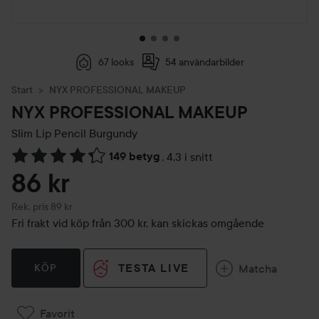
67 looks
54 användarbilder
Start
NYX PROFESSIONAL MAKEUP
NYX PROFESSIONAL MAKEUP
Slim Lip Pencil
Burgundy
149 betyg
,
4.3 i snitt
Hoppa till Betyg & kommentarer
86 kr
Rekommenderat pris 89 kr
Rek. pris 89 kr
Fri frakt vid köp från 300 kr, kan skickas omgående
TESTA LIVE
Matcha
KÖP
Favorit