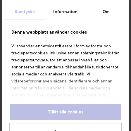
Kundservice
Samtycke
Information
Om
Information
Denna webbplats använder cookies
Du kanske också gillar
Vi använder enhetsidentifierare i form av första-och
tredjepartscookies, inklusive annan spårningsteknik från
tredjepartsutövare, för att anpassa innehållet och
annonserna till användarna, tillhandahålla funktioner för
sociala medier och analysera vår trafik. Vi
vidarebefordrar även sådana identifierare och annan
information från din enhet till de sociala medier och
annons- och analysföretag som vi samarbetar med.
Dessa kan i sin tur kombinera informationen med annan
information som du har tillhandahållit eller som de har
Tillåt alla cookies
samlat in när du har använt deras tjänster. Du godkänner
våra cookies vid fortsatt användande av vår webbplats.
Copyright 2026
För information om hur du kan ändra inställningarna för