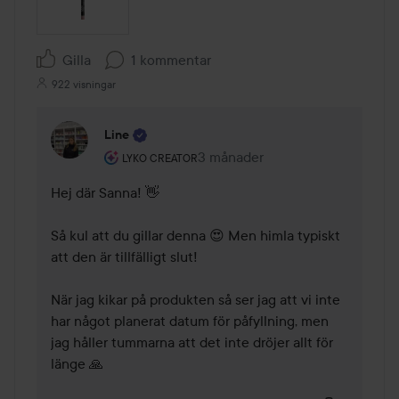
Gilla
1 kommentar
922 visningar
Line
Användarens roll: Lyko Creator.
3 månader
Kommentaren lades 3 månader
LYKO CREATOR
Hej där Sanna! 👋

Så kul att du gillar denna 😍 Men himla typiskt 
att den är tillfälligt slut!

När jag kikar på produkten så ser jag att vi inte 
har något planerat datum för påfyllning, men 
jag håller tummarna att det inte dröjer allt för 
länge 🙏 
