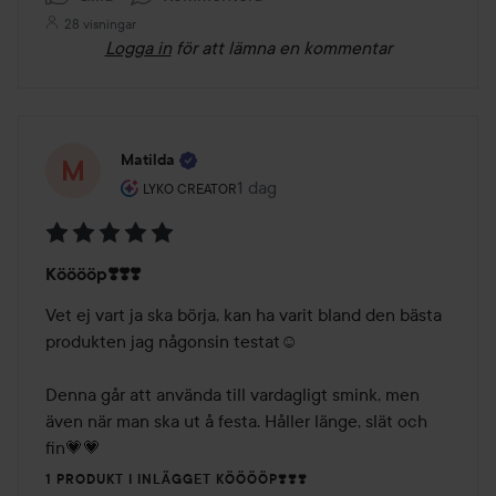
28 visningar
Logga in
för att lämna en kommentar
Matilda
Användarens roll: Lyko Creator.
1 dag
Inlägget skapades 1 dag
LYKO CREATOR
Betyg:
Kööööp❣️❣️❣️
5
av
Vet ej vart ja ska börja, kan ha varit bland den bästa 
5
produkten jag någonsin testat☺️ 

Denna går att använda till vardagligt smink, men 
även när man ska ut å festa. Håller länge, slät och 
fin💗💗
1 PRODUKT I INLÄGGET KÖÖÖÖP❣️❣️❣️