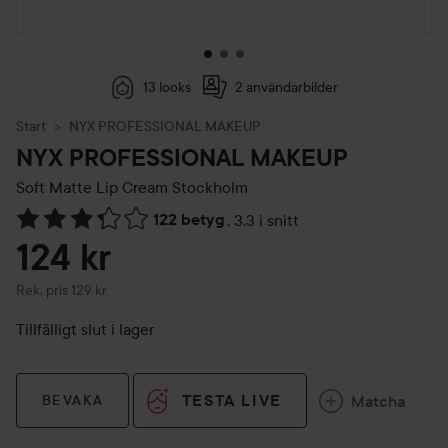
13 looks
2 användarbilder
Start
NYX PROFESSIONAL MAKEUP
NYX PROFESSIONAL MAKEUP
Soft Matte Lip Cream
Stockholm
122 betyg
,
3.3 i snitt
Hoppa till Betyg & kommentarer
124 kr
Rekommenderat pris 129 kr
Rek. pris 129 kr
Tillfälligt slut i lager
TESTA LIVE
Matcha
BEVAKA