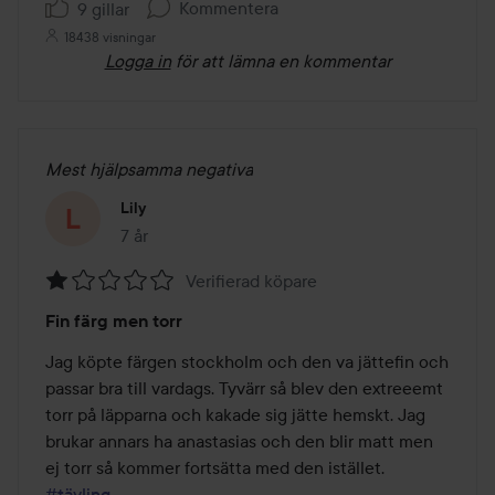
Kommentera
9 gillar
18438 visningar
Logga in
för att lämna en kommentar
Mest hjälpsamma negativa
Lily
7 år
Inlägget skapades 7 år
Verifierad köpare
Betyg:
Fin färg men torr
1
av
Jag köpte färgen stockholm och den va jättefin och 
5
passar bra till vardags. Tyvärr så blev den extreeemt 
torr på läpparna och kakade sig jätte hemskt. Jag 
brukar annars ha anastasias och den blir matt men 
ej torr så kommer fortsätta med den istället. 
#tävling