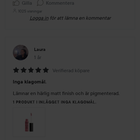
Gilla
Kommentera
1025 visningar
Logga in
för att lämna en kommentar
Laura
1 år
Inlägget skapades 1 år
Verifierad köpare
Betyg:
Inga klagomål.
5
av
Lämnar en härlig matt finish och är pigmenterad.
5
1 PRODUKT I INLÄGGET INGA KLAGOMÅL.