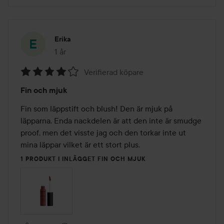
Erika
1 år
Inlägget skapades 1 år
Verifierad köpare
Betyg:
Fin och mjuk
4
av
Fin som läppstift och blush! Den är mjuk på 
5
läpparna. Enda nackdelen är att den inte är smudge 
proof, men det visste jag och den torkar inte ut 
mina läppar vilket är ett stort plus. 
1 PRODUKT I INLÄGGET FIN OCH MJUK