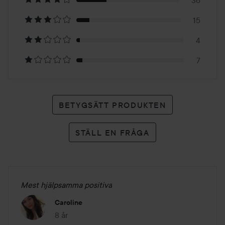
36
122
15
betyg
4
7
BETYGSÄTT PRODUKTEN
STÄLL EN FRÅGA
Mest hjälpsamma positiva
Caroline
8 år
Inlägget skapades 8 år