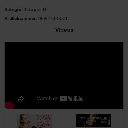
Läppstift
Kategori
:
1859-113-0001
Artikelnummer
:
Videos
Highlighted by
NYX Cosmetics - Be
Isabella - Classy
You.
00:31
Autumn
01:39