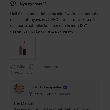
Nya nyanser??
Hej! Skulle precis köpa om min favorit läpp produkt 
men ser att nyansen : CABO inte finns att köpa, är 
den borta helt eller kommer den in mer?🙈💕
1 PRODUKT I INLÄGGET NYA NYANSER??
Gilla
1 kommentar
1037 visningar
Linda.hudterapeuten
Användarens roll: Lyko Creator.
8 månader
Kommentaren lades 8 månader
LYKO CREATOR
Hej Manda!

Så synd för den verkar utgått helt och hållet. 