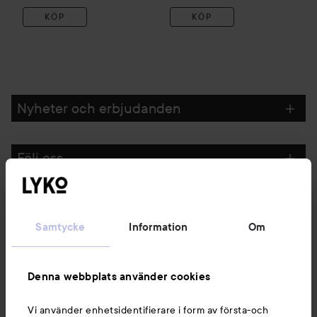
KÖP
KÖP
Nyheter och erbjudanden
Följ oss
Kundservice
Samtycke
Information
Om
Information
Denna webbplats använder cookies
Du kanske också gillar
Vi använder enhetsidentifierare i form av första-och