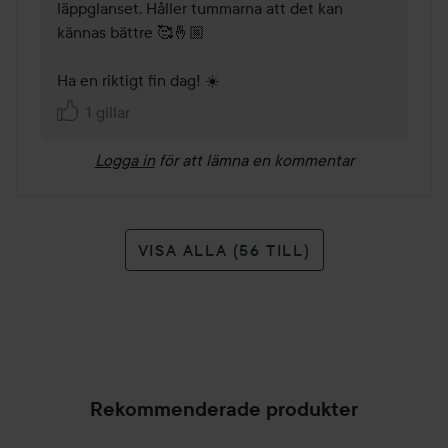
läppglanset. Håller tummarna att det kan 
kännas bättre 🥰🤞🏼

Ha en riktigt fin dag! ☀️ 
1 gillar
Logga in
för att lämna en kommentar
VISA ALLA (56 TILL)
Rekommenderade produkter