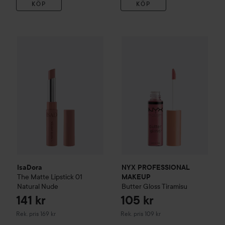
KÖP
KÖP
141 kr
IsaDora
The Matte Lipstick
01 Natural Nude
NYX PROFESSIONAL MAKEU
Rekommenderat pris 169 kr
IsaDora
NYX PROFESSIONAL
The Matte Lipstick
01
MAKEUP
Natural Nude
Butter Gloss
Tiramisu
141 kr
105 kr
Rekommenderat pris 169 kr
Rekommenderat pris 109 kr
Rek. pris 169 kr
Rek. pris 109 kr