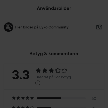
Användarbilder
Fler bilder på Lyko Community
Betyg & kommentarer
Betyg:
3.3
Baserat på 122 betyg
i
3.3
Baserat
på
60