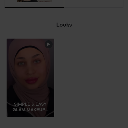
Looks
⭐LYKO STAR⭐
⭐LYKO
HOPPA ÖVER SEKTIONEN
SIMPLE & EASY
GLAM MAKEUP...