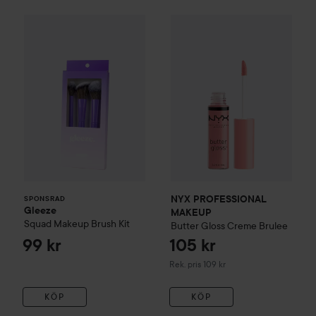
Gleeze
Squad Makeup Brush Kit
99 kr
NYX PROFESSIONAL MAKEU
SPONSRAD
NYX PROFESSIONAL
SPONSRAD
Gleeze
MAKEUP
Squad Makeup Brush Kit
Butter Gloss
Creme Brulee
99 kr
105 kr
Rekommenderat pris 109 kr
Rek. pris 109 kr
KÖP
KÖP