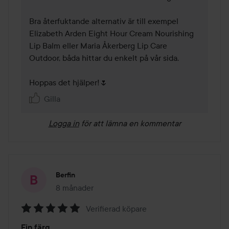
Bra återfuktande alternativ är till exempel 
Elizabeth Arden Eight Hour Cream Nourishing 
Lip Balm eller Maria Åkerberg Lip Care 
Outdoor, båda hittar du enkelt på vår sida.

Hoppas det hjälper!🌷
Gilla
Logga in
för att lämna en kommentar
Berfin
8 månader
Inlägget skapades 8 månader
Verifierad köpare
Betyg:
Fin färg