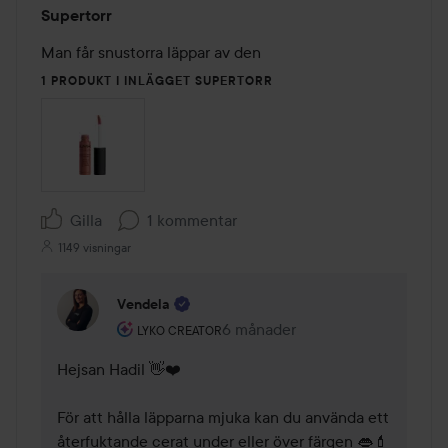
Betyg:
Supertorr
1
av
Man får snustorra läppar av den 
5
1 PRODUKT I INLÄGGET SUPERTORR
Gilla
1 kommentar
1149 visningar
Vendela
Användarens roll: Lyko Creator.
6 månader
Kommentaren lades 6 månader
LYKO CREATOR
Hejsan Hadil 👋❤️

För att hålla läpparna mjuka kan du använda ett 
återfuktande cerat under eller över färgen 👄💄
