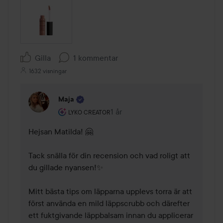
Gilla
1 kommentar
1632 visningar
Maja
Användarens roll: Lyko Creator.
1 år
Kommentaren lades 1 år
LYKO CREATOR
Hejsan Matilda! 🤗 

Tack snälla för din recension och vad roligt att 
du gillade nyansen!✨ 

Mitt bästa tips om läpparna upplevs torra är att 
först använda en mild läppscrubb och därefter 
ett fuktgivande läppbalsam innan du applicerar 