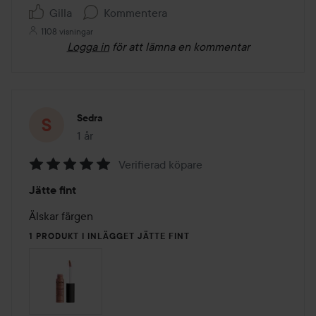
Gilla
Kommentera
1108 visningar
Logga in
för att lämna en kommentar
Sedra
1 år
Inlägget skapades 1 år
Verifierad köpare
Betyg:
Jätte fint
5
av
Älskar färgen 
5
1 PRODUKT I INLÄGGET JÄTTE FINT