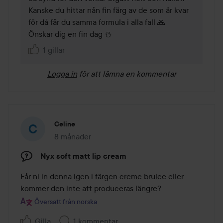
Kanske du hittar nån fin färg av de som är kvar 
för då får du samma formula i alla fall 🙏

Önskar dig en fin dag ⛄
1 gillar
Logga in
för att lämna en kommentar
Celine
8 månader
Inlägget skapades 8 månader
Nyx soft matt lip cream
Får ni in denna igen i färgen creme brulee eller 
kommer den inte att produceras längre?
Översatt från norska
Gilla
1 kommentar