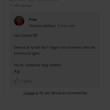
695 visningar
Frida
Användarens roll: Tidigare anställd.
8 månader
Kommentaren lades 8 månade
TIDIGARE ANSTÄLLD
Hej Celine 💌

Denna är tyvärr slut i lager och kommer inte att 
komma in igen.

Ha en underbar dag vidare⭐
1 gillar
Logga in
för att lämna en kommentar