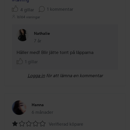
1 kommentar
4 gillar
16164 visningar
Nathalie
7 år
Kommentaren lades 7 år
Håller med! Blir jätte torrt på läpparna 
1 gillar
Logga in
för att lämna en kommentar
Hanna
6 månader
Inlägget skapades 6 månader
Verifierad köpare