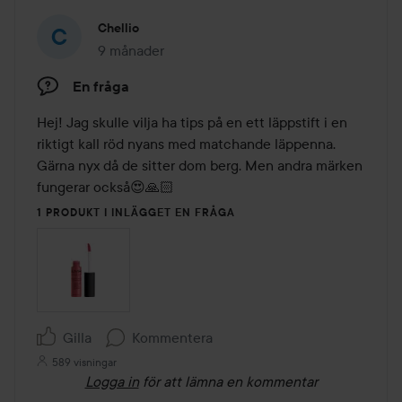
Chellio
9 månader
Inlägget skapades 9 månader
En fråga
Hej! Jag skulle vilja ha tips på en ett läppstift i en 
riktigt kall röd nyans med matchande läppenna. 
Gärna nyx då de sitter dom berg. Men andra märken 
fungerar också😍🙏🏻
1 PRODUKT I INLÄGGET EN FRÅGA
Gilla
Kommentera
589 visningar
Logga in
för att lämna en kommentar