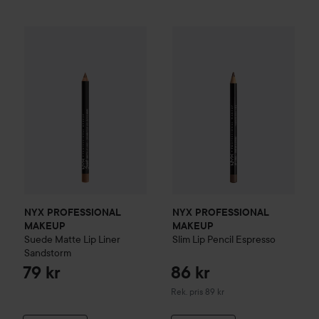
NYX PROFESSIONAL MAKEUP
Suede Matte Lip Liner
Sands
NYX PROFESSIONAL MAKEU
NYX PROFESSIONAL
NYX PROFESSIONAL
MAKEUP
MAKEUP
Suede Matte Lip Liner
Slim Lip Pencil
Espresso
Sandstorm
79 kr
86 kr
Rekommenderat pris 89 kr
Rek. pris 89 kr