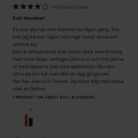
Verifierad köpare
Betyg:
Kult-klassiker!
4
av
En som alla har, eller kommer ha någon gång. Tror 
5
inte jag känner någon som inge testat dessa och 
sminkar sig. 

Den är lättaplicerad, man måste dock vara försiktig 
med vissa färger, verkligen jämna ut och inte jämna 
ut med läpparna utan bara applikatorn, låta den 
sätta sig sen kan man låta sin dag gå igenom. 

Har San Juan och Cannes, jag klarar mig med dessa 
utan en lipliner. 
1 PRODUKT I INLÄGGET KULT-KLASSIKER!