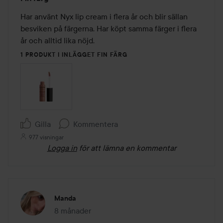
5
av
Har använt Nyx lip cream i flera år och blir sällan 
5
besviken på färgerna. Har köpt samma färger i flera 
år och alltid lika nöjd. 
1 PRODUKT I INLÄGGET FIN FÄRG
Gilla
Kommentera
977 visningar
Logga in
för att lämna en kommentar
Manda
8 månader
Inlägget skapades 8 månader