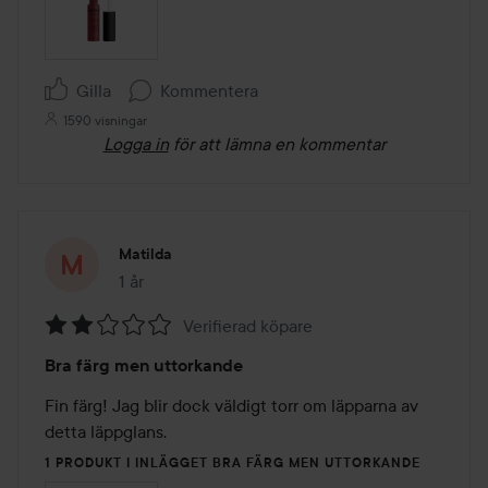
Gilla
Kommentera
1590 visningar
Logga in
för att lämna en kommentar
Matilda
1 år
Inlägget skapades 1 år
Verifierad köpare
Betyg:
Bra färg men uttorkande
2
av
Fin färg! Jag blir dock väldigt torr om läpparna av 
5
detta läppglans. 
1 PRODUKT I INLÄGGET BRA FÄRG MEN UTTORKANDE