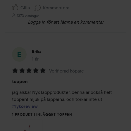
Gilla
Kommentera
1373 visningar
Logga in
för att lämna en kommentar
Erika
1 år
Inlägget skapades 1 år
Verifierad köpare
Betyg:
toppen
5
av
jag älskar Nyx läppprodukter, denna är också helt 
5
toppen! mjuk på läpparna, och torkar inte ut 
#lykoreview
1 PRODUKT I INLÄGGET TOPPEN