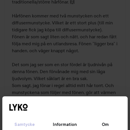
traditionella/större hårfönar. 🙌

Hårfönen kommer med två munstycken och ett 
diffusermunstycke. Vilket är ett stort plus (till min 
tidigare fick jag köpa till diffusermunstycke). 

Fönen är som sagt liten och nätt, och har redan fått 
följa med mig på en utlandsresa. Fönen ”ligger bra” i 
handen, och väger knappt något. 

Det som jag ser som en stor fördel är ljudnivån på 
denna fönen. Den förvånade mig med sin låga 
ljudvolym. Vilket såklart är en bra sak. 

Som sagt, jag fönar i regel alltid mitt hår torrt. Och 
munstyckena som följer med fönen, gör att värmen 
fördelas och håret torkar snabbt. 

Tyvärr har jag faktiskt inte haft tid att lägga på att 
fixa mina lockar, och därmed använda 
diffusermunstycket. Men det kommer jag att göra, 
Samtycke
Information
Om
när tillfälle ges. ☺️
