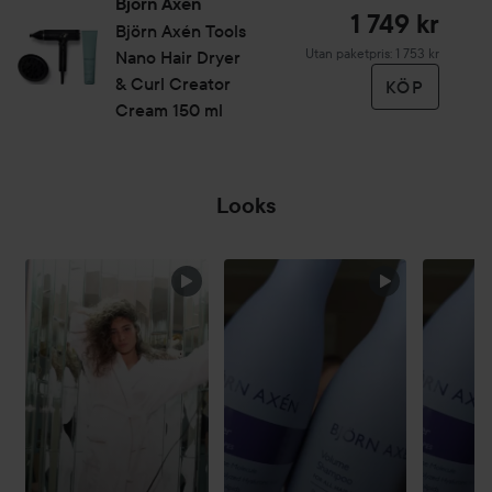
Björn Axén
att fixera frisyren och sluta hårstrånas yttersta lager. Detta
1 749 kr
Björn Axén Tools
ger långvariga resultat och en slät, blank look som håller
Utan paketpris: 1 753 kr
Nano Hair Dryer
hela dagen.
& Curl Creator
KÖP
Cream 150 ml
Looks
HOPPA ÖVER SEKTIONEN