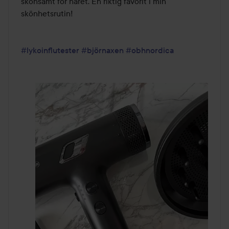
skonsamt för håret. En riktig favorit i min 
skönhetsrutin!

#lykoinflutester
#björnaxen
#obhnordica