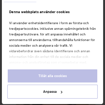
Så jag kan inget annat än att säga att jag är helt 
Denna webbplats använder cookies
såld på denna! 

#LYKOINFLUTESTER
#BJÖRNAXEN
Vi använder enhetsidentifierare i form av första-och
#OBHNORDICA
tredjepartscookies, inklusive annan spårningsteknik från
tredjepartsutövare, för att anpassa innehållet och
annonserna till användarna, tillhandahålla funktioner för
sociala medier och analysera vår trafik. Vi
vidarebefordrar även sådana identifierare och annan
information från din enhet till de sociala medier och
annons- och analysföretag som vi samarbetar med.
Dessa kan i sin tur kombinera informationen med annan
information som du har tillhandahållit eller som de har
Tillåt alla cookies
samlat in när du har använt deras tjänster. Du godkänner
våra cookies vid fortsatt användande av vår webbplats.
För information om hur du kan ändra inställningarna för
Anpassa
cookies, se vår
Cookie Policy