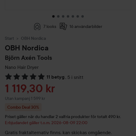
7 looks
16 användarbilder
Start
OBH Nordica
OBH Nordica
Björn Axén Tools
Nano Hair Dryer
11 betyg
,
5 i snitt
Hoppa till Betyg & kommentarer
Reapris
1 119,30 kr
Utan kampanj 1 599 kr
Combo Deal 30%
Priset gäller när du handlar 2 valfria produkter för totalt 490 kr.
Erbjudandet gäller t.o.m. 2026-08-09 22:00
Gratis fraktalternativ finns, kan skickas omgående.