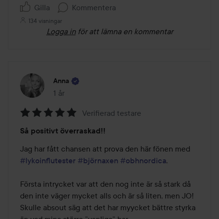
Gilla
Kommentera
134 visningar
Logga in
för att lämna en kommentar
Anna
1 år
Inlägget skapades 1 år
Verifierad testare
Betyg:
Så positivt överraskad!!
5
av
Jag har fått chansen att prova den här fönen med 
5
#lykoinflutester
#björnaxen
#obhnordica
.

Första intrycket var att den nog inte är så stark då 
den inte väger mycket alls och är så liten, men JO! 
Skulle absout säg att det har myycket bättre styrka 