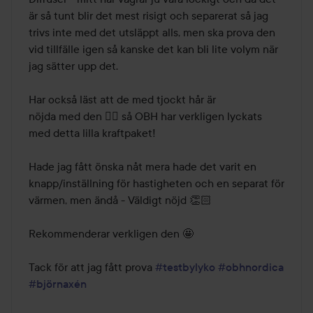
är så tunt blir det mest risigt och separerat så jag 
trivs inte med det utsläppt alls, men ska prova den 
vid tillfälle igen så kanske det kan bli lite volym när 
jag sätter upp det. 

Har också läst att de med tjockt hår är

nöjda med den 👌🏻 så OBH har verkligen lyckats 
med detta lilla kraftpaket!

Hade jag fått önska nåt mera hade det varit en 
knapp/inställning för hastigheten och en separat för 
värmen, men ändå - Väldigt nöjd 👏🏻 

Rekommenderar verkligen den 🤩 

Tack för att jag fått prova 
#testbylyko
#obhnordica
#björnaxén