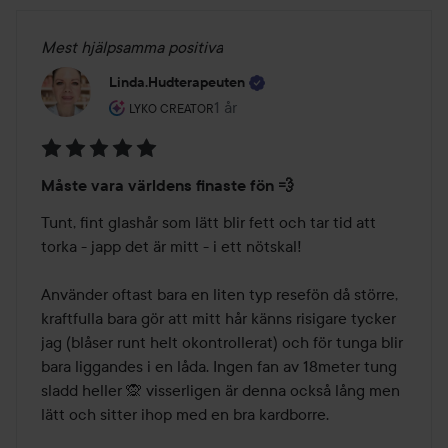
Mest hjälpsamma positiva
Linda.hudterapeuten
Användarens roll: Lyko Creator.
1 år
Inlägget skapades 1 år
LYKO CREATOR
Betyg:
Måste vara världens finaste fön 💨
5
av
Tunt, fint glashår som lätt blir fett och tar tid att 
5
torka - japp det är mitt - i ett nötskal!

Använder oftast bara en liten typ resefön då större, 
kraftfulla bara gör att mitt hår känns risigare tycker 
jag (blåser runt helt okontrollerat) och för tunga blir 
bara liggandes i en låda. Ingen fan av 18meter tung 
sladd heller 🙊 visserligen är denna också lång men 
lätt och sitter ihop med en bra kardborre.
