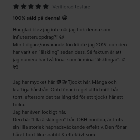
Verifierad testare
Betyg:
100% såld på denna! 🤩
5
av
Hur glad blev jag inte när jag fick denna som 
5
influtesteruppdrag?! 😃

Min tidigare/nuvarande fön köpte jag 2019, och den 
har varit en ”älskling” sedan dess. Så faktum är att 
jag numera har två fönar som är mina ”älsklingar”. ☺️
🥰

Jag har mycket hår. 🙈😅 Tjockt hår. Många och 
kraftiga hårstrån. Och fönar i regel alltid mitt hår 
torrt, eftersom det tar lång tid för ett tjockt hår att 
torka. 

Jag har även lockigt hår. 

Den här ”lilla älsklingen” från OBH nordica, är trots 
sin lilla storlek häpnadsväckande effektiv. Den fönar 
håret torrt lika snabbt & effektivt som 