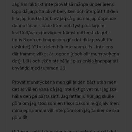
Jag har faktiskt inte provat så många under årens 
lopp då jag ofta blivit besviken och återgått till den 
lilla jag har. Därför blev jag så glad när jag öppnade 
denna lådan - både liten och tyst plus lagom 
kraftfull/varm (använder främst mittersta läget - 
finns 3 och en knapp som gör det riktigt svalt för 
avslutet). Yttre delen blir inte varm alls - inte ens 
där framme vilket är toppen (dock blir munstyckena 
det). Lätt och skön att hålla i plus enkla knappar att 
använda med tummen 👍🏻 

Provat munstyckena men gillar den bäst utan men 
det är väl en vana då jag inte riktigt vet hur jag ska 
hålla den på bästa sätt. Jag fattar ju hur jag skulle 
göra om jag stod som en frisör bakom mig själv men 
mina egna armar vill inte göra som jag tänker de ska 
göra 😅 

Diffuser - mitt hår vägrar ju vara lockigt och då det 