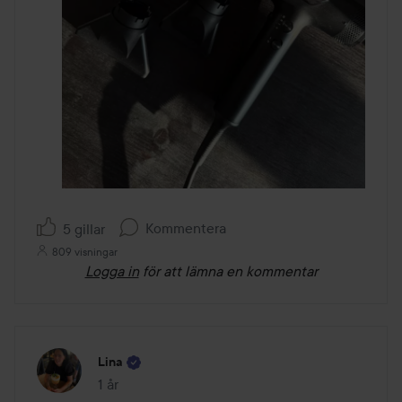
Kommentera
5 gillar
809 visningar
Logga in
för att lämna en kommentar
Lina
1 år
Inlägget skapades 1 år