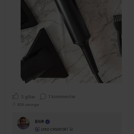
1 kommentar
3 gillar
808 visningar
ElliR
Användarens roll: Lyko Creator.
1 år
Kommentaren lades 1 år
LYKO CREATOR