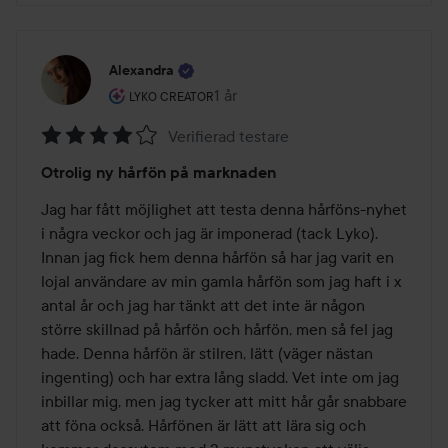
Alexandra
Användarens roll: Lyko Creator.
1 år
Inlägget skapades 1 år
LYKO CREATOR
Verifierad testare
Betyg:
Otrolig ny hårfön på marknaden
4
av
Jag har fått möjlighet att testa denna hårföns-nyhet 
5
i några veckor och jag är imponerad (tack Lyko). 
Innan jag fick hem denna hårfön så har jag varit en 
lojal användare av min gamla hårfön som jag haft i x 
antal år och jag har tänkt att det inte är någon 
större skillnad på hårfön och hårfön, men så fel jag 
hade. Denna hårfön är stilren, lätt (väger nästan 
ingenting) och har extra lång sladd. Vet inte om jag 
inbillar mig, men jag tycker att mitt hår går snabbare 
att föna också. Hårfönen är lätt att lära sig och 