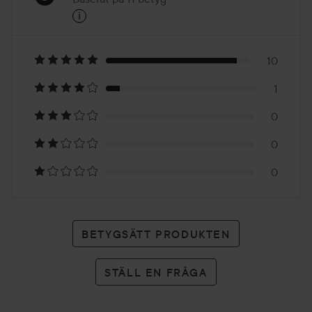
i
5
Baserat
på
10
1
11
0
betyg
0
0
BETYGSÄTT PRODUKTEN
STÄLL EN FRÅGA