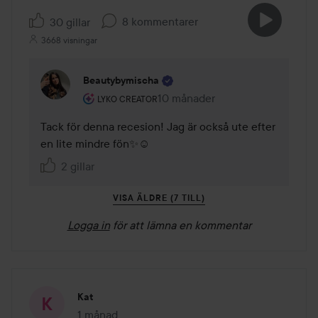
8 kommentarer
30 gillar
3668 visningar
Beautybymischa
Användarens roll: Lyko Creator.
10 månader
Kommentaren lades 10 månader
LYKO CREATOR
Tack för denna recesion! Jag är också ute efter 
en lite mindre fön✨☺️
2 gillar
VISA ÄLDRE (7 TILL)
Logga in
för att lämna en kommentar
Kat
1 månad
Inlägget skapades 1 månad