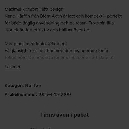
Maximal komfort i lätt design
Nano Hårfön från Björn Axèn är lätt och kompakt – perfekt
för både daglig användning och på resan. Trots sin lilla
storlek är den effektiv och hållbar över tid.
Mer glans med Ionic-teknologi
Få glansigt, frizz-fritt hår med den avancerade Ionic-
teknologin. De negativa jonerna hjälper till att släta ut
hårstråna och ger en naturligt glänsande frisyr.
Läs mer
Inställningar för varje behov
Anpassa din hårtorkning med tre hastigheter och
Hårfön
Kategori
:
temperaturer som passar just dig. Oavsett om du vill ha
1055-425-0000
Artikelnummer
:
snabb torkning eller en mer skonsam styling finns rätt
alternativ för alla hårtyper.
Finns även i paket
Sätt frisyren med cool shot-funktionen
Avsluta med cool shot-funktionen som blåser kall luft för