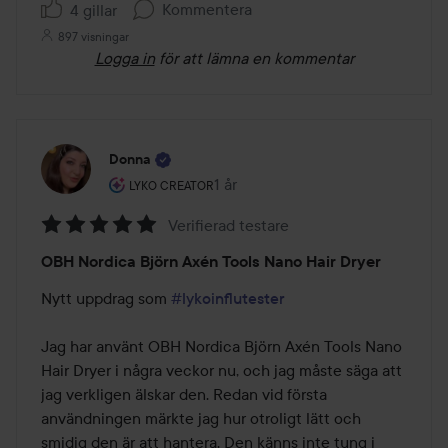
Kommentera
4 gillar
897 visningar
Logga in
för att lämna en kommentar
Donna
Användarens roll: Lyko Creator.
1 år
Inlägget skapades 1 år
LYKO CREATOR
Verifierad testare
Betyg:
OBH Nordica Björn Axén Tools Nano Hair Dryer
5
av
Nytt uppdrag som 
#lykoinflutester
5
Jag har använt OBH Nordica Björn Axén Tools Nano 
Hair Dryer i några veckor nu, och jag måste säga att 
jag verkligen älskar den. Redan vid första 
användningen märkte jag hur otroligt lätt och 
smidig den är att hantera. Den känns inte tung i 