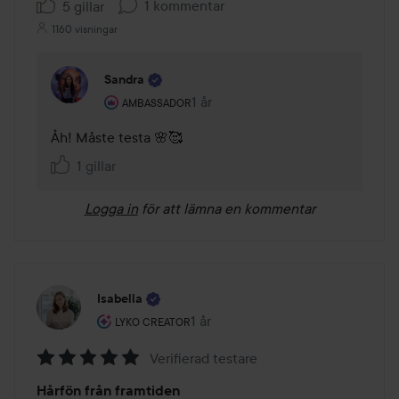
1 kommentar
5 gillar
1160 visningar
Sandra
Användarens roll: Ambassador.
1 år
Kommentaren lades 1 år
AMBASSADOR
Åh! Måste testa 🌸🥰
1 gillar
Logga in
för att lämna en kommentar
Isabella
Användarens roll: Lyko Creator.
1 år
Inlägget skapades 1 år
LYKO CREATOR
Verifierad testare
Betyg:
Hårfön från framtiden
5