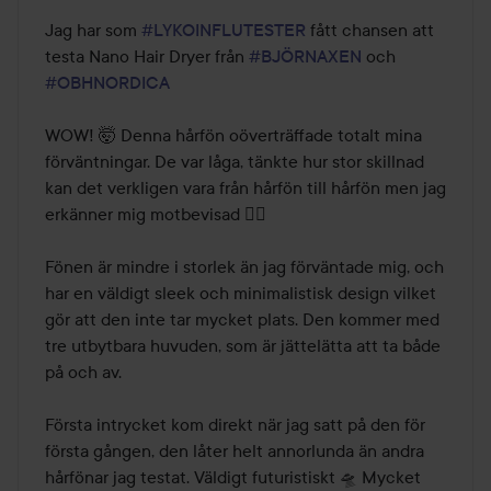
av
Jag har som 
#LYKOINFLUTESTER
 fått chansen att 
5
testa Nano Hair Dryer från 
#BJÖRNAXEN
 och 
#OBHNORDICA
WOW! 🤯 Denna hårfön oöverträffade totalt mina 
förväntningar. De var låga, tänkte hur stor skillnad 
kan det verkligen vara från hårfön till hårfön men jag 
erkänner mig motbevisad 🙂‍↕️

Fönen är mindre i storlek än jag förväntade mig, och 
har en väldigt sleek och minimalistisk design vilket 
gör att den inte tar mycket plats. Den kommer med 
tre utbytbara huvuden, som är jättelätta att ta både 
på och av.

Första intrycket kom direkt när jag satt på den för 
första gången, den låter helt annorlunda än andra 
hårfönar jag testat. Väldigt futuristiskt 🛸 Mycket 