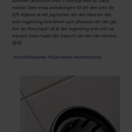
kommer dessutom med 3 munstycken att välja 
mellan. Den enda anledningen till att den inte får 
5/5 stjärnor är att jag tycker att den låter en del, 
men ingenting överdrivet och eftersom att det går 
fort att föna håret så är det ingenting som stör så 
mycket (men hade fått fullpott om den lät mindre). 
🤩😃

#lykoinflutester
#björnaxen
#obhnordica