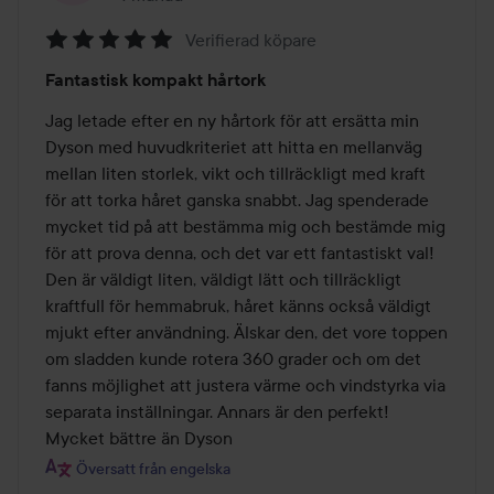
Verifierad köpare
Betyg:
Fantastisk kompakt hårtork
5
av
Jag letade efter en ny hårtork för att ersätta min 
5
Dyson med huvudkriteriet att hitta en mellanväg 
mellan liten storlek, vikt och tillräckligt med kraft 
för att torka håret ganska snabbt. Jag spenderade 
mycket tid på att bestämma mig och bestämde mig 
för att prova denna, och det var ett fantastiskt val! 
Den är väldigt liten, väldigt lätt och tillräckligt 
kraftfull för hemmabruk, håret känns också väldigt 
mjukt efter användning. Älskar den, det vore toppen 
om sladden kunde rotera 360 grader och om det 
fanns möjlighet att justera värme och vindstyrka via 
separata inställningar. Annars är den perfekt! 
Mycket bättre än Dyson
Översatt från engelska