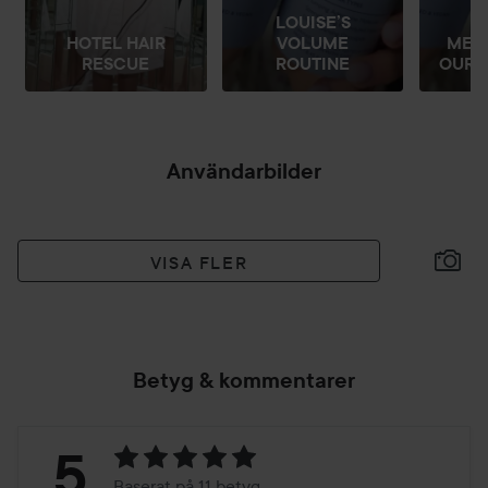
LOUISE’S
HOTEL HAIR
VOLUME
MEET
RESCUE
ROUTINE
OUR V
Användarbilder
VISA FLER
Betyg & kommentarer
Betyg:
5
Baserat på 11 betyg