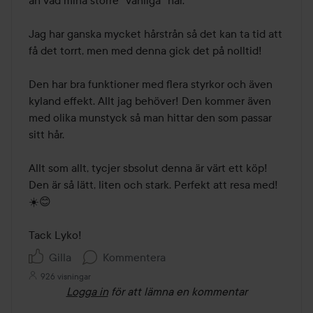
än vad mina större ”vanliga” har. 

Jag har ganska mycket hårstrån så det kan ta tid att 
få det torrt, men med denna gick det på nolltid! 

Den har bra funktioner med flera styrkor och även 
kyland effekt. Allt jag behöver! Den kommer även 
med olika munstyck så man hittar den som passar 
sitt hår. 

Allt som allt, tycjer sbsolut denna är värt ett köp! 
Den är så lätt, liten och stark. Perfekt att resa med! 
☀️😊

Tack Lyko!
Gilla
Kommentera
926 visningar
Logga in
för att lämna en kommentar