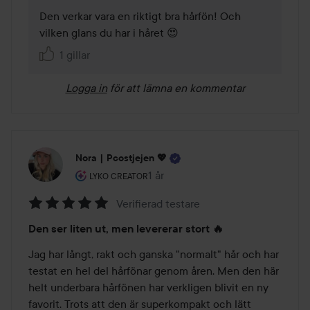
Den verkar vara en riktigt bra hårfön! Och 
vilken glans du har i håret 😍
1 gillar
Logga in
för att lämna en kommentar
Nora | Pcostjejen 💖
Användarens roll: Lyko Creator.
1 år
Inlägget skapades 1 år
LYKO CREATOR
Verifierad testare
Betyg:
Den ser liten ut, men levererar stort 🔥
5
av
Jag har långt, rakt och ganska "normalt" hår och har 
5
testat en hel del hårfönar genom åren. Men den här 
helt underbara hårfönen har verkligen blivit en ny 
favorit. Trots att den är superkompakt och lätt 