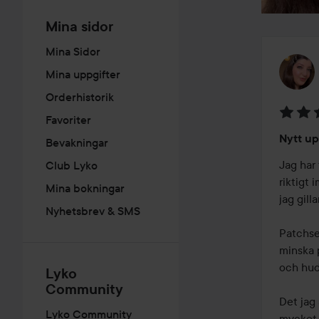
Mina sidor
Mina Sidor
Mina uppgifter
Orderhistorik
Favoriter
Betyg:
Nytt up
Bevakningar
5
av
Jag har
Club Lyko
5
riktigt
Mina bokningar
jag gill
Nyhetsbrev & SMS
Patchse
minska p
och hude
Lyko
Community
Det jag 
Lyko Community
mycket 