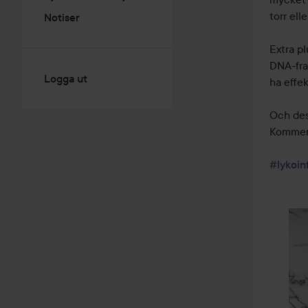
torr elle
Notiser
Extra p
DNA-frag
Logga ut
ha effe
Och dess
Kommer 
#lykoin