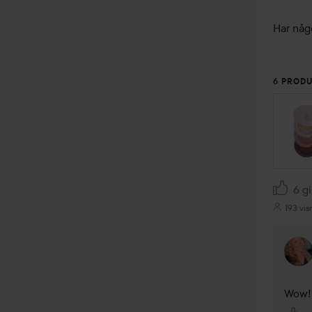
Har någ
6 PRODU
HOPPA
6 gi
193 vis
Wow! 