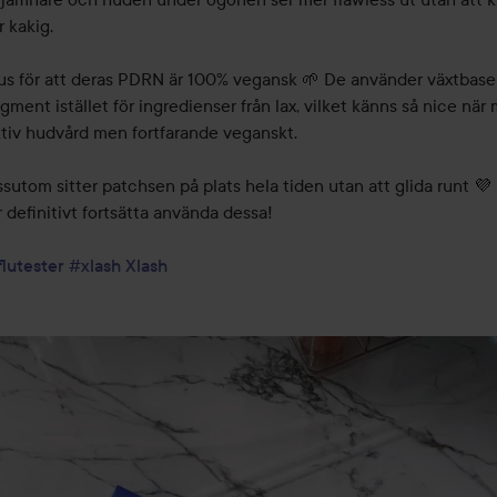
r kakig.

lus för att deras PDRN är 100% vegansk 🌱 De använder växtbase
ment istället för ingredienser från lax, vilket känns så nice när m
ktiv hudvård men fortfarande veganskt.

utom sitter patchsen på plats hela tiden utan att glida runt 💜 
definitivt fortsätta använda dessa!

flutester
#xlash
Xlash