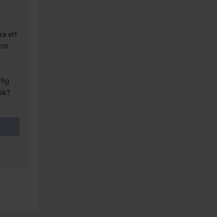
a att 
ns 
ig 
k? 