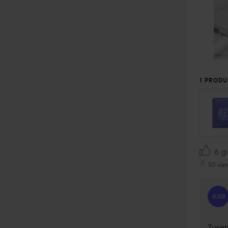
1 PRODU
6 gi
50 visn
Tusen