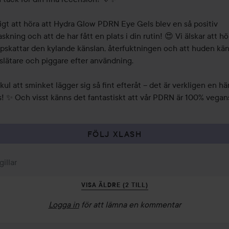
ligt att höra att Hydra Glow PDRN Eye Gels blev en så positiv 
skning och att de har fått en plats i din rutin! 😍 Vi älskar att hör
pskattar den kylande känslan, återfuktningen och att huden kän
slätare och piggare efter användning.

kul att sminket lägger sig så fint efteråt – det är verkligen en härl
! ✨ Och visst känns det fantastiskt att vår PDRN är 100% vegans
FÖLJ XLASH
gillar
VISA ÄLDRE (2 TILL)
Logga in
för att lämna en kommentar