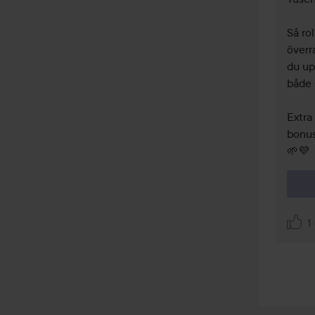
Så ro
överra
du up
både 
Extra 
bonus
🌱💜
1 