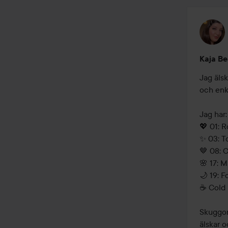
Kaja Be
Jag älsk
och enkl
Jag har: 
💖 01: R
✨ 03: T
🤎 08: C
🌸 17: 
🌙 19: F
☕ Cold 
Skuggorn
älskar o