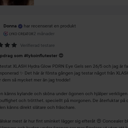
har recenserat en produkt
Donna
Användarens roll: Lyko Creator.
2 månader
Inlägget skapades 2 månader
LYKO CREATOR
Verifierad testare
pdrag som #lykoinflutester 😍
 testat XLASH Hydra Glow PDRN Eye Gels sen 26/5 och jag är fak
 imponerad ✨ Det här är första gången jag testar något från XLAS
ar dem så mycket mer än jag trodde!

n känns kylande och sköna under ögonen och hjälper verkligen 
uffighet och trötthet, speciellt på morgonen. De återfuktar på d
n känns direkt slätare och fräschare.

älskar mest är hur fint sminket lägger sig efteråt 😍 Concealer bli
jämnare och huden under ögonen ser mer flawless ut utan att k