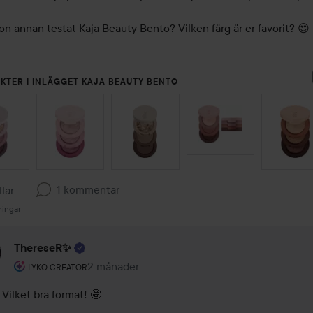
on annan testat Kaja Beauty Bento? Vilken färg är er favorit? 😍
KTER I INLÄGGET KAJA BEAUTY BENTO
 ÖVER SEKTIONEN
1 kommentar
llar
ningar
ThereseR✨
Användarens roll: Lyko Creator.
2 månader
Kommentaren lades 2 månader
LYKO CREATOR
Vilket bra format! 🤩