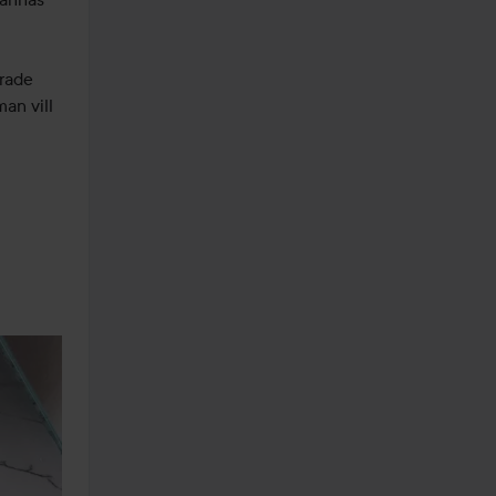
rade 
an vill 