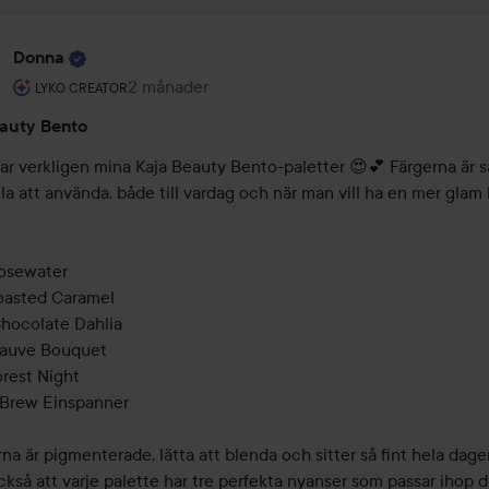
Donna
Användarens roll: Lyko Creator.
2 månader
Inlägget skapades 2 månader
LYKO CREATOR
auty Bento
ar verkligen mina Kaja Beauty Bento-paletter 😍💕 Färgerna är så
a att använda, både till vardag och när man vill ha en mer glam 


osewater

oasted Caramel

hocolate Dahlia

Mauve Bouquet

orest Night

Brew Einspanner

a är pigmenterade, lätta att blenda och sitter så fint hela dagen
ckså att varje palette har tre perfekta nyanser som passar ihop di