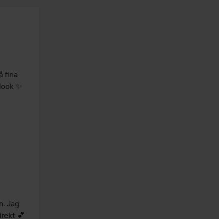
 fina 
look ✨

. Jag 
rekt 💕
