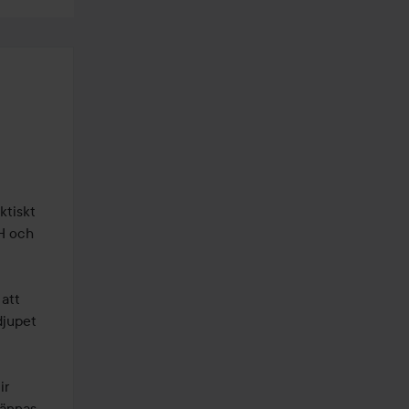
tiskt 
H och 
att 
jupet 
r 
ännas 