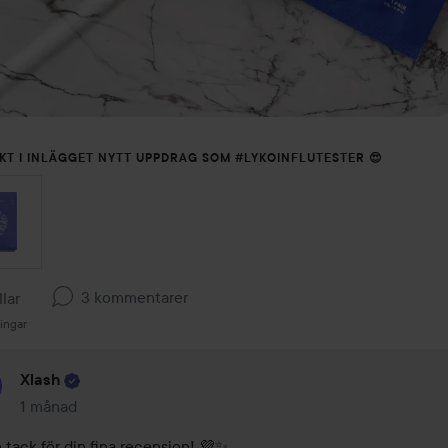
KT I INLÄGGET NYTT UPPDRAG SOM #LYKOINFLUTESTER 😍
3 kommentarer
llar
ingar
Xlash
1 månad
Kommentaren lades 1 månad
 tack för din fina recension! 💜✨
