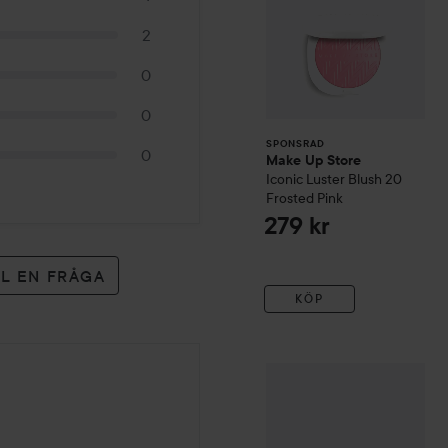
2
0
0
SPONSRAD
0
Make Up Store
Iconic Luster Blush
20
Frosted Pink
279 kr
LL EN FRÅGA
KÖP
Moira
Marvelous Baked Bl