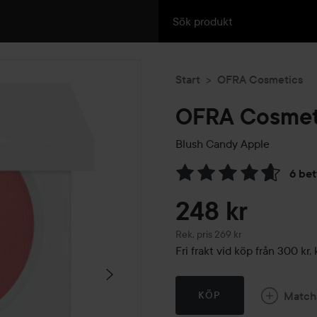
Start
OFRA Cosmetics
OFRA Cosmet
Blush
Candy Apple
6 be
Hoppa till Betyg & komment
248 kr
Rekommenderat pris 269 kr
Rek. pris 269 kr
Fri frakt vid köp från 300 k
Match
KÖP