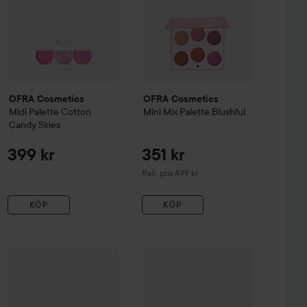
OFRA Cosmetics
OFRA Cosmetics
Midi Palette
Cotton
Mini Mix Palette
Blushful
Candy Skies
399 kr
351 kr
Rekommenderat pris 499 kr
Rek. pris 499 kr
KÖP
KÖP
ush
Catrice
002 Cinnamon Roll
Soft Glam Baked Blush
Artdeco
010 On Cloud Pink
Compact Blusher
39 Oran
159 kr
63 kr