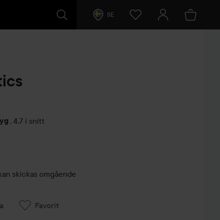
SE
ics
tyg
,
4.7 i snitt
arer
r, kan skickas omgående
a
Favorit