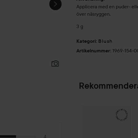
Applicera med en puder- elle
över näsryggen.
3 g
Blush
Kategori
:
1969-154-
Artikelnummer
:
Rekommendera
Make Up Store
Ico
SPONSRAD
4