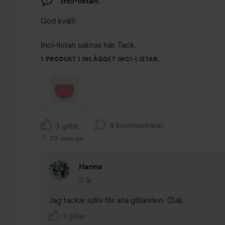
Inci-listan.
God kväll! 

Inci-listan saknas här. Tack. 
1 PRODUKT I INLÄGGET INCI-LISTAN.
4 kommentarer
3 gillar
313 visningar
Hanna
3 år
Kommentaren lades 3 år
Jag tackar själv för alla gillanden. 😊🙏
1 gillar