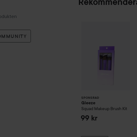
Rekommendera
rodukten
Gleeze
Squad Mak
SPONSRAD
OMMUNITY
SPONSRAD
Gleeze
Squad Makeup Brush Kit
99 kr