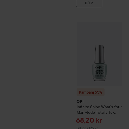
KÖP
Kampanj 65%
OPI
Infinite 
Kampanj 65%
OPI
Infinite Shine
What's Your
Mani-tude
Totally Tu-
blue-ar
Reapris
68,20 kr
Tidigare pris 195 kr
Tid. pris 195 kr