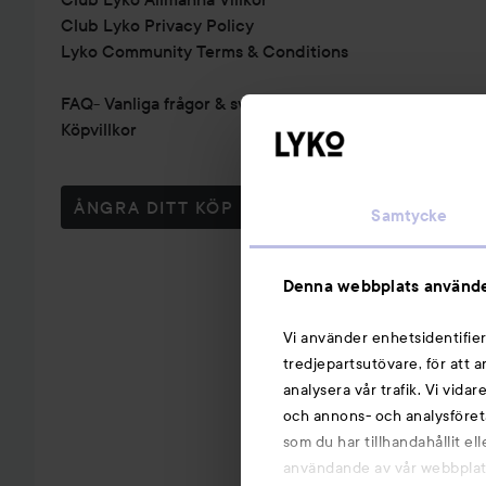
Club Lyko Privacy Policy
Lyko Community Terms & Conditions
FAQ- Vanliga frågor & svar
Köpvillkor
ÅNGRA DITT KÖP
Samtycke
Denna webbplats använde
Vi använder enhetsidentifier
tredjepartsutövare, för att 
analysera vår trafik. Vi vida
och annons- och analysföret
som du har tillhandahållit el
användande av vår webbplats.