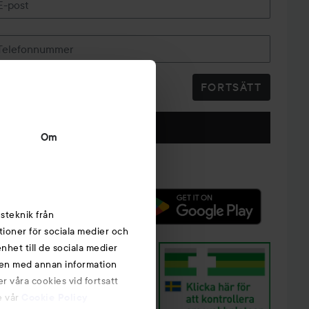
E-post
Telefonnummer
FORTSÄTT
Följ oss
Om
steknik från
tioner för sociala medier och
nhet till de sociala medier
nen med annan information
r våra cookies vid fortsatt
e vår
Cookie Policy