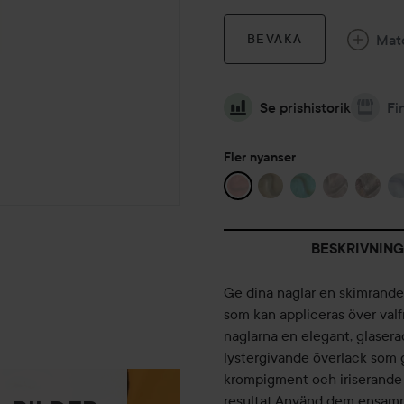
Mat
BEVAKA
Se prishistorik
Fi
Fler nyanser
BESKRIVNING
Ge dina naglar en skimrande 
som kan appliceras över valfr
naglarna en elegant, glasera
lystergivande överlack som g
krompigment och iriserande m
resultat.Använd dem ensamma 