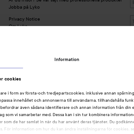
Jobba på Lyko
Privacy Notice
Om Lyko
Tillgänglighetsredogörelse
Topplista
Rabattkoder
Information
Michael Edwards Fragrances of the World
Cookie Consent
r cookies
Privacy Notice for Suppliers and other Business
Partners
are i form av första-och tredjepartscookies, inklusive annan spårning
anpassa innehållet och annonserna till användarna, tillhandahålla funk
Du kanske också gillar
rebefordrar även sådana identifierare och annan information från din e
ag som vi samarbetar med. Dessa kan i sin tur kombinera informatio
ler som de har samlat in när du har använt deras tjänster. Du godkänne
Smink
 För information om hur du kan ändra inställningarna för cookies, s
Hårnålar