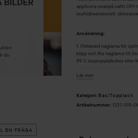
 BILDER
applicera ovanpå valfri OPI-
multidimensionell, skimrande
Användning:
1. Förbered naglarna för opti
ukten.
klipp och fila naglarna till
är du
99 % isopropylalkohol eller N
pigmenten blandas jämnt.3. A
Läs mer
längst ut på nagelkanten och
Låt torka i 1–2 minuter.4. Ap
nagelkanten först och applice
Bas/Topplack
Kategori
:
1–2 minuter. Upprepa för ett 
1227-515-0
samma sätt: Måla kanten förs
Artikelnummer
:
torka i 1–2 minuter.6. Avslu
applicera ett tunt, jämnt lag
LL EN FRÅGA
15 ml