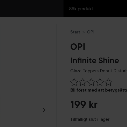
Start
OPI
OPI
Infinite Shine
Glaze Toppers
Donut Distur
Hoppa till Betyg & komment
Bli först med att betygsät
199 kr
Tillfälligt slut i lager