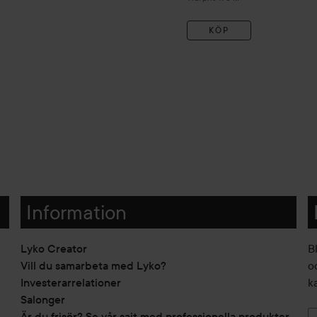
KÖP
Information
Lyko Creator
B
Vill du samarbeta med Lyko?
o
Investerarrelationer
k
Salonger
Är du frisör? Se vår sajt med professionella produkter