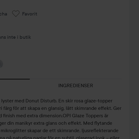
cha
Favorit
nns inte i butik
INGREDIENSER
lyster med Donut Disturb. En skir rosa glaze-topper
i färg för att skapa en glansig, lätt skimrande effekt. Ger
d finish med extra dimension.OPI Glaze Toppers är
er din manikyr extra glans och effekt. Med flytande
ikroglitter skapar de ett skimrande, ljusreflekterande
på naturliga naglar för en subtil, glaserad look – eller