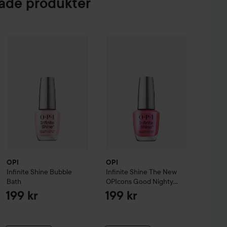
de produkter
eup Brush Kit
OPI
Infinite Shine
Bubble Bath
OPI
Infinite Shine
The New OPIcon
99 kr
199 kr
OPI
OPI
Infinite Shine
Bubble
Infinite Shine
The New
Bath
OPIcons
Good Nighty
Aphrodite
199 kr
199 kr