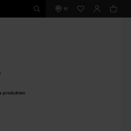
SE
b
arer
ta produkten