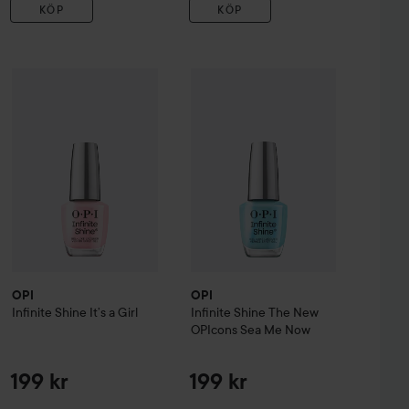
KÖP
KÖP
Reapris
OPI
Infinite Shine
It’s a Girl
OPI
Infinite Shine
68,20 kr
The New OPIcon
199 kr
Shine
What's Your Mani-tude
Totally Tu-blue-ar
Tidigare pris 195 kr
OPI
OPI
Infinite Shine
It’s a Girl
Infinite Shine
The New
OPIcons
Sea Me Now
199 kr
199 kr