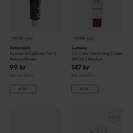
WOW-pris
WOW-pris
RefectoCil
Lumene
Eyelash & Eyebrow Tint
3
CC
Color Correcting Cream
Natural Brown
SPF20
2 Medium
99 kr
147 kr
Rekommenderat pris 140 kr
Rekommenderat pris 259 kr
Rek. pris 140 kr
Rek. pris 259 kr
KÖP
KÖP
WOW-pris
Kérastase
Genesis
Serum Anti-Chute Fortifiant S
WOW-pris
La Roche-Posay
Ba