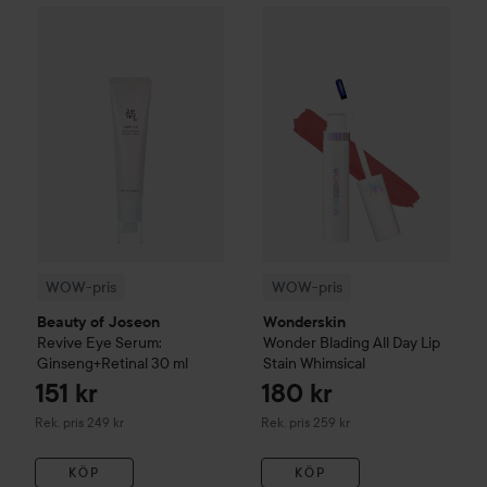
WOW-pris
Beauty of Joseon
Revive Eye Serum: Ginseng+Ret
WOW-pris
Wonderskin
Wonder 
WOW-pris
WOW-pris
Beauty of Joseon
Wonderskin
Revive Eye Serum:
Wonder Blading All Day Lip
Ginseng+Retinal
30 ml
Stain
Whimsical
151 kr
180 kr
Rekommenderat pris 249 kr
Rekommenderat pris 259 kr
Rek. pris 249 kr
Rek. pris 259 kr
KÖP
KÖP