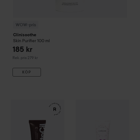
WOW-pris
Clinisoothe
Skin Purifier
100 ml
185 kr
Rekommenderat pris 279 kr
Rek. pris 279 kr
KÖP
WOW-pris
RefectoCil
Eyelash & Eyebrow Tint
WOW-pris
Lumene
3 Natural Bro
CC
Color C