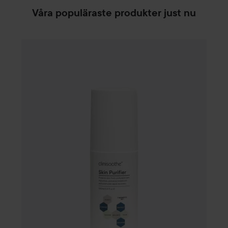
Våra populäraste produkter just nu
185 kr
WOW-pris
Clinisoothe
Skin Purifier
100 ml
Rekommenderat pris 279 kr