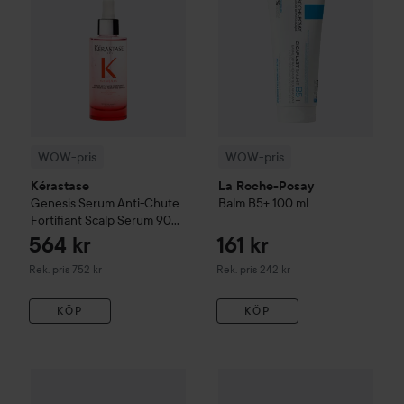
WOW-pris
WOW-pris
Kérastase
La Roche-Posay
Genesis
Serum Anti-Chute
Balm B5+
100 ml
Fortifiant Scalp Serum
90
ml
564 kr
161 kr
Rekommenderat pris 752 kr
Rekommenderat pris 242 kr
Rek. pris 752 kr
Rek. pris 242 kr
KÖP
KÖP
The Ordinary
Glycolic Acid 7% Exfoliating Toner
240 ml
174 k
WOW-pris
Beauty of Joseon
Re