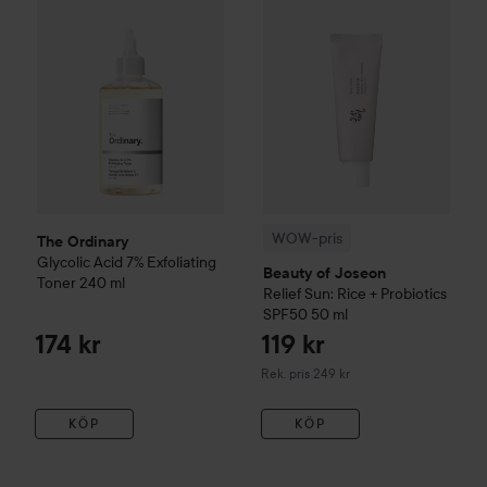
WOW-pris
The Ordinary
Glycolic Acid 7% Exfoliating
Beauty of Joseon
Toner
240 ml
Relief Sun: Rice + Probiotics
SPF50
50 ml
174 kr
119 kr
Rekommenderat pris 249 kr
Rek. pris 249 kr
KÖP
KÖP