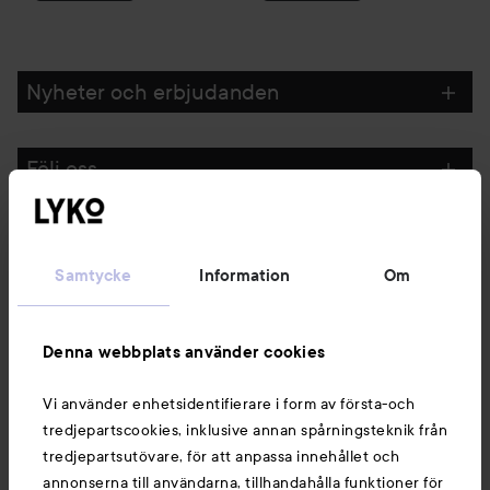
Nyheter och erbjudanden
Följ oss
Kundservice
Samtycke
Information
Om
Information
Denna webbplats använder cookies
Du kanske också gillar
Vi använder enhetsidentifierare i form av första-och
tredjepartscookies, inklusive annan spårningsteknik från
tredjepartsutövare, för att anpassa innehållet och
annonserna till användarna, tillhandahålla funktioner för