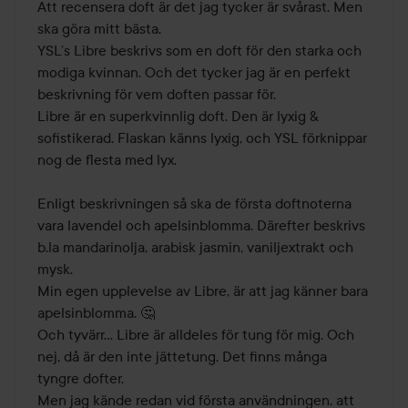
Att recensera doft är det jag tycker är svårast. Men 
ska göra mitt bästa.

YSL’s Libre beskrivs som en doft för den starka och 
modiga kvinnan. Och det tycker jag är en perfekt 
beskrivning för vem doften passar för.

Libre är en superkvinnlig doft. Den är lyxig & 
sofistikerad. Flaskan känns lyxig, och YSL förknippar 
nog de flesta med lyx.

Enligt beskrivningen så ska de första doftnoterna 
vara lavendel och apelsinblomma. Därefter beskrivs 
b.la mandarinolja, arabisk jasmin, vaniljextrakt och 
mysk.

Min egen upplevelse av Libre, är att jag känner bara 
apelsinblomma. 🤔

Och tyvärr… Libre är alldeles för tung för mig. Och 
nej, då är den inte jättetung. Det finns många 
tyngre dofter.

Men jag kände redan vid första användningen, att 