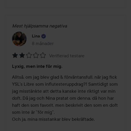
Mest hjälpsamma negativa
Lina
8 månader
Inlägget skapades 8 månader
Verifierad testare
Betyg:
Lyxig, men inte för mig.
2
av
Alltså, om jag blev glad & förväntansfull, när jag fick 
5
YSL’s Libre som influtesteruppdrag?! Samtidigt som 
jag misstänkte att detta kanske inte riktigt var min 
doft. Då jag och Nina pratat om denna, då hon har 
haft den som favorit, men beskrivit den som en doft 
som inte är ”för mig”.

Och ja, mina misstankar blev bekräftade.
