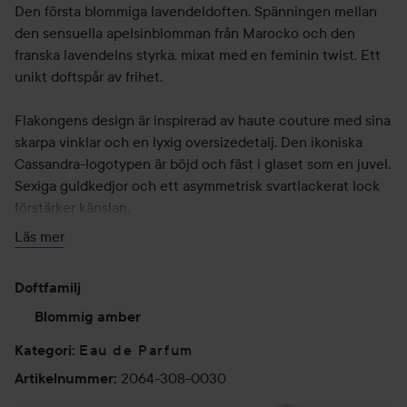
Den första blommiga lavendeldoften. Spänningen mellan
den sensuella apelsinblomman från Marocko och den
franska lavendelns styrka, mixat med en feminin twist. Ett
unikt doftspår av frihet.
Flakongens design är inspirerad av haute couture med sina
skarpa vinklar och en lyxig oversizedetalj. Den ikoniska
Cassandra-logotypen är böjd och fäst i glaset som en juvel.
Sexiga guldkedjor och ett asymmetrisk svartlackerat lock
förstärker känslan.
Läs mer
Doften av frihet.
Doftfamilj
Toppnoter: Mandarinolja, petit grain-olja, lavandinolja från
Frankrike och ett stråk av svarta vinbär
Blommig amber
Mellannoter: Lavendelolja, arabisk jasmin, jasmin
Eau de Parfum
Kategori
:
grandiflorum och essens från apelsinblommor
2064-308-0030
Artikelnummer
:
Basnoter: Vaniljextrakt från Madagaskar, cederträolja,
ambraackord och mysk