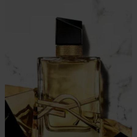
Din LIBRE-flaska är ikonisk. Behåll den för alltid och fyll på
den med Libre Eau De Parfum Refill. Genom att fylla på
eau de parfum-flaskan sparar du 41 %* glas, 67 %* metall
och 38 %* plast. Med LIBRE Eau de Parfum 100 ml-
refillflaskan kan du nu fylla på 30 ml-, 50 ml- och 90 ml-
formaten av LIBRE Eau de Parfum som är märkta med
”refillable” på ytterförpackningen. Refill-flaskan säljs
separat.
*Beräkning gjord på jämförelse av 1 påfyllningsbar 50 ml-
flaska + 1 refill 100 ml jämfört med 3 klassiska icke-
påfyllningsbara 50 ml-flaskor.
Användning:
Applicera på pulspunkter: handleder, armveck och hals.
30 ml