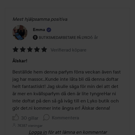
Mest hjälpsamma positiva
Emma
Användarens roll: Butiksmedarbetare på Lyko.
6 år
Inlägget skapades 6 å
BUTIKSMEDARBETARE PÅ LYKO
Verifierad köpare
Betyg:
Älskar!
5
av
Beställde hem denna parfym förra veckan även fast 
5
jag har massor...Kunde inte låta bli då denna doftar 
helt fantastiskt! Jag skulle säga för min del att det 
är mer en kvällsparfym då den är lite tyngreHar ni 
inte doftat på den så gå iväg till en Lyko butik och 
gör det,ni kommer inte ångra er! Älskar denna!
Kommentera
30 gillar
74387 visningar
Logga in
för att lämna en kommentar