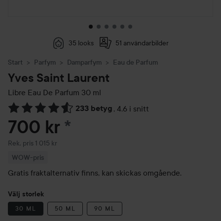
35 looks
51 användarbilder
Start
Parfym
Damparfym
Eau de Parfum
Yves Saint Laurent
Libre Eau De Parfum
30 ml
233 betyg
,
4.6 i snitt
Hoppa till Betyg & kommentarer
700 kr
*
Rekommenderat pris 1 015 kr
Rek. pris 1 015 kr
WOW-pris
Gratis fraktalternativ finns, kan skickas omgående.
Välj storlek
30 ML
50 ML
90 ML