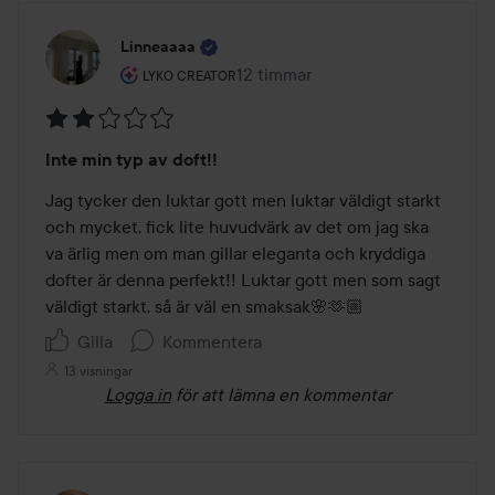
Linneaaaa
Användarens roll: Lyko Creator.
12 timmar
Inlägget skapades 12 timmar
LYKO CREATOR
Betyg:
Inte min typ av doft!!
2
av
Jag tycker den luktar gott men luktar väldigt starkt 
5
och mycket, fick lite huvudvärk av det om jag ska 
va ärlig men om man gillar eleganta och kryddiga 
dofter är denna perfekt!! Luktar gott men som sagt 
väldigt starkt, så är väl en smaksak🌸🫶🏼
Gilla
Kommentera
13 visningar
Logga in
för att lämna en kommentar