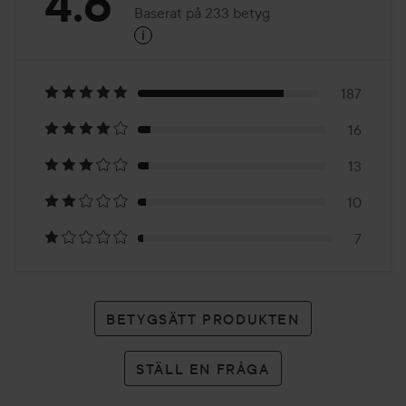
Betyg:
4.6
Baserat på 233 betyg
i
4.6
Baserat
på
187
16
233
13
betyg
10
7
BETYGSÄTT PRODUKTEN
STÄLL EN FRÅGA