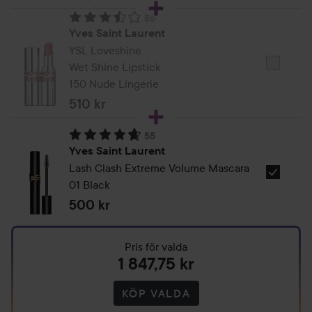
Laurent
86
Libre
Betyg: 3.5. Baserat på 86 betyg
Yves Saint Laurent
Eau
YSL Loveshine
De
Wet Shine Lipstick
Välj
Parfum
150 Nude Lingerie
2064-
Refill
193-
510 kr
100
wet-
ml
55
shine
Betyg: 4.7. Baserat på 55 betyg
Yves Saint Laurent
Lash Clash Extreme Volume Mascara
Välj
01 Black
Yves
500 kr
Saint
Laurent
Mascara
Pris för valda
1 847,75 kr
Big
Volume
KÖP VALDA
Lash