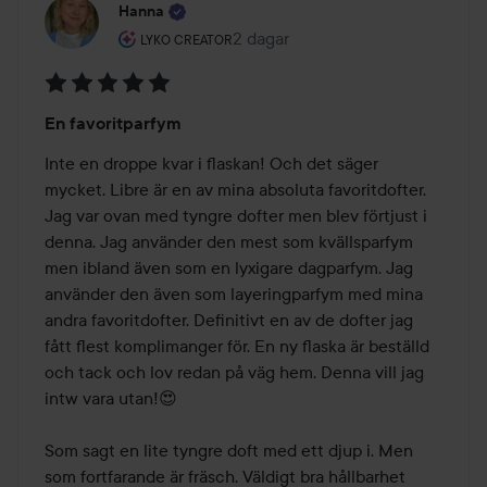
Hanna
Användarens roll: Lyko Creator.
2 dagar
Inlägget skapades 2 dagar
LYKO CREATOR
Betyg:
En favoritparfym
5
av
Inte en droppe kvar i flaskan! Och det säger 
5
mycket. Libre är en av mina absoluta favoritdofter. 
Jag var ovan med tyngre dofter men blev förtjust i 
denna. Jag använder den mest som kvällsparfym 
men ibland även som en lyxigare dagparfym. Jag 
använder den även som layeringparfym med mina 
andra favoritdofter. Definitivt en av de dofter jag 
fått flest komplimanger för. En ny flaska är beställd 
och tack och lov redan på väg hem. Denna vill jag 
intw vara utan!😍

Som sagt en lite tyngre doft med ett djup i. Men 
som fortfarande är fräsch. Väldigt bra hållbarhet 