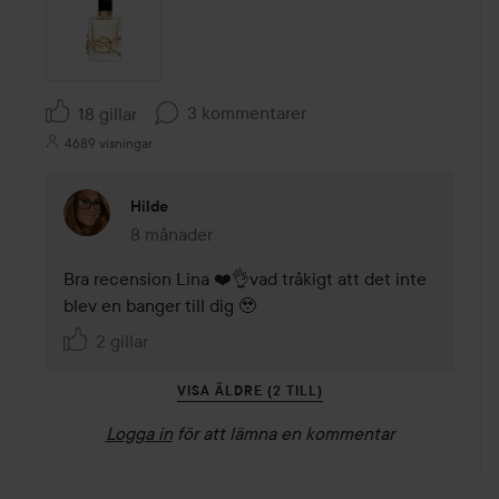
3 kommentarer
18 gillar
4689 visningar
Hilde
8 månader
Kommentaren lades 8 månader
Bra recension Lina ❤️👌vad tråkigt att det inte 
blev en banger till dig 🥹
2 gillar
VISA ÄLDRE (2 TILL)
Logga in
för att lämna en kommentar