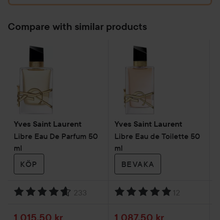
Clash
1
Compare with similar products
Yves Saint Laurent
Yves Saint Laurent
Y
Libre Eau De Parfum 50
Libre Eau de Toilette 50
L
ml
ml
I
KÖP
BEVAKA
233
12
Betyg: 4.6. Baserat på 233 betyg
Betyg: 5. Baserat på 12 betyg
B
Reapris
Reapris
R
1 015,50 kr
1 087,50 kr
1