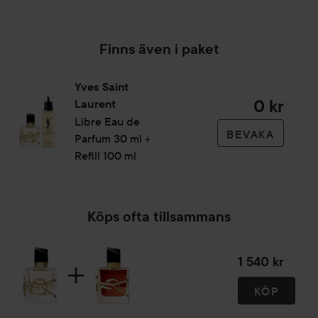
Mysk
V
Finns även i paket
Yves Saint
0 kr
Laurent
Libre
Eau de
BEVAKA
Parfum 30 ml +
Refill 100 ml
Köps ofta tillsammans
1 540 kr
KÖP