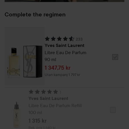
Complete the regimen
233
Betyg: 4.6. Baserat på 233 betyg
Yves Saint Laurent
Libre Eau De Parfum
90 ml
Välj
Yves
Reapris
1 347,75 kr
Saint
Utan kampanj 1 797 kr
Laurent
New
1
Fem
Betyg: 5. Baserat på 1 betyg
Yves Saint Laurent
Edp
Libre Eau De Parfum Refill
S30ml
100 ml
Välj
Yves
1 315 kr
Saint
Rekommenderat pris 1 640 kr
Rek. pris 1 640 kr