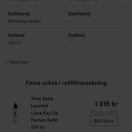
Doftfamilj
Doftfamilj
D
Blommig amber
—
B
Doftnot
Doftnot
D
Spröd
—
K
Humör
Humör
Visa mer
A charismatic, elegant
—
A
aura
a
Finns också i refillförpackning
Salesbite
Salesbite
S
Stärkande
—
Yves Saint
Djärv
1 315 kr
Laurent
Insvepande
Rekommenderat pris 1 64
Rek. pris 1 640 kr
Libre Eau De
Parfum Refill
BEVAKA
Framträdande noter
Framträdande noter
F
100 ml
Lavendel, Apelsinblom,
—
L