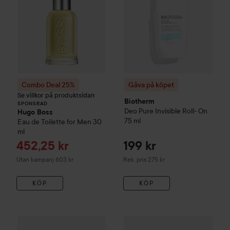
Combo Deal 25%
Gåva på köpet
Se villkor på produktsidan
Biotherm
SPONSRAD
Deo Pure
Invisible Roll- On
Hugo Boss
75 ml
Eau de Toilette for Men
30
ml
Reapris
452,25 kr
199 kr
Rekommenderat pris 275 kr
Utan kampanj 603 kr
Rek. pris 275 kr
KÖP
KÖP
Gåva på köpet
Biotherm
Deo P
Gåva på köpet
Biotherm
Homme Day Control Roll-On Duo S