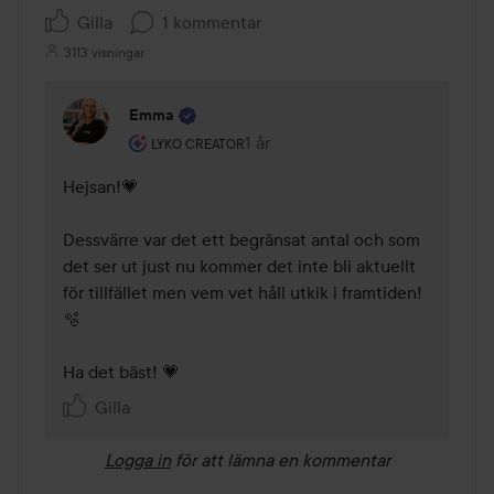
Gilla
1 kommentar
3113 visningar
Emma
Användarens roll: Lyko Creator.
1 år
Kommentaren lades 1 år
LYKO CREATOR
Hejsan!💗 

Dessvärre var det ett begränsat antal och som 
det ser ut just nu kommer det inte bli aktuellt 
för tillfället men vem vet håll utkik i framtiden!
🫧

Ha det bäst! 💗
Gilla
Logga in
för att lämna en kommentar