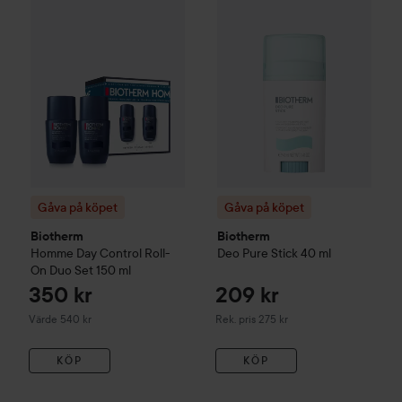
Gåva på köpet
Gåva på köpet
Biotherm
Biotherm
Homme Day Control Roll-
Deo Pure
Stick
40 ml
On Duo Set
150 ml
350 kr
209 kr
Rekommenderat pris 275 kr
Värde 540 kr
Rek. pris 275 kr
KÖP
KÖP