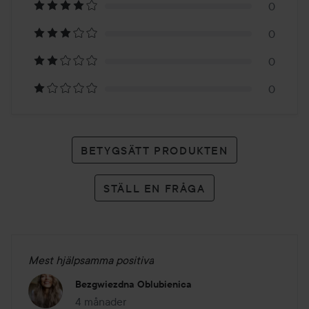
0
4
0
betyg
0
0
BETYGSÄTT PRODUKTEN
STÄLL EN FRÅGA
Mest hjälpsamma positiva
Bezgwiezdna Oblubienica
4 månader
Inlägget skapades 4 månader