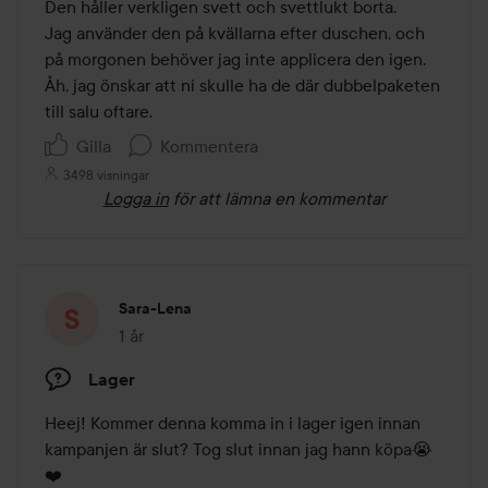
Den håller verkligen svett och svettlukt borta.

Jag använder den på kvällarna efter duschen, och 
på morgonen behöver jag inte applicera den igen.

Åh, jag önskar att ni skulle ha de där dubbelpaketen 
till salu oftare.
Gilla
Kommentera
3498 visningar
Logga in
för att lämna en kommentar
Sara-Lena
1 år
Inlägget skapades 1 år
Lager
Heej! Kommer denna komma in i lager igen innan 
kampanjen är slut? Tog slut innan jag hann köpa😭
❤️