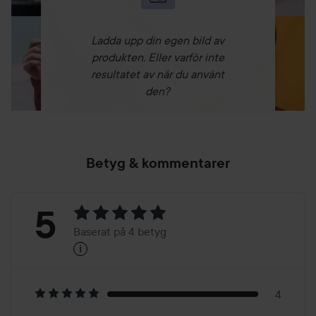
Ladda upp din egen bild av
produkten. Eller varför inte
resultatet av när du använt
den?
Betyg & kommentarer
Betyg:
5
Baserat på 4 betyg
i
5
Baserat
på
4