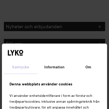
Nyheter och erbjudanden
Följ oss
Kundservice
Samtycke
Information
Om
Information
Denna webbplats använder cookies
Du kanske också gillar
Vi använder enhetsidentifierare i form av första-och
tredjepartscookies, inklusive annan spårningsteknik från
tredjepartsutövare, för att anpassa innehållet och