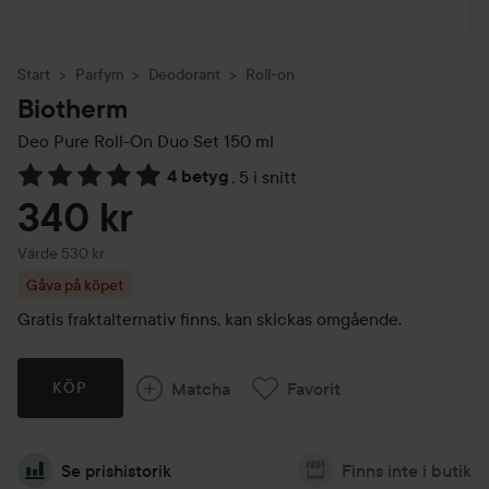
Start
Parfym
Deodorant
Roll-on
Biotherm
Deo Pure Roll-On Duo Set
150 ml
4 betyg
,
5 i snitt
Hoppa till Betyg & kommentarer
340 kr
Värde 530 kr
Gåva på köpet
Gratis fraktalternativ finns, kan skickas omgående.
Matcha
Favorit
KÖP
Se prishistorik
Finns inte i butik