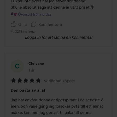
5
Luktar inte svett när jag använder denna

Skulle absolut säga att denna är värd priset🤩
Översatt från norska
Gilla
Kommentera
3278 visningar
Logga in
för att lämna en kommentar
Christine
1 år
Inlägget skapades 1 år
Verifierad köpare
Betyg:
Den bästa av alla!
5
av
Jag har använt denna antiperspirant i de senaste 6 
5
åren, och varje gång jag försöker byta till ett annat 
märke, kommer jag genast tillbaka till denna.
