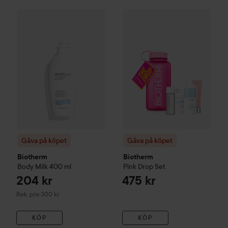
Gåva på köpet
204 kr
Biotherm
Pink 
Gåva på köpet
Biotherm
Body Milk
400 ml
Rekommenderat pris 300 kr
Gåva på köpet
Gåva på köpet
Biotherm
Biotherm
Body Milk
400 ml
Pink Drop Set
204 kr
475 kr
Rekommenderat pris 300 kr
Rek. pris 300 kr
KÖP
KÖP