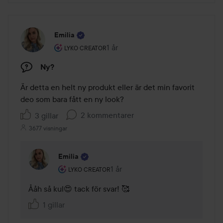
Emilia
Användarens roll: Lyko Creator.
1 år
Inlägget skapades 1 år
LYKO CREATOR
Ny?
Är detta en helt ny produkt eller är det min favorit 
deo som bara fått en ny look? 
2 kommentarer
3 gillar
3677 visningar
Emilia
Användarens roll: Lyko Creator.
1 år
Kommentaren lades 1 år
LYKO CREATOR
Ååh så kul😍 tack för svar! 🥰
1 gillar