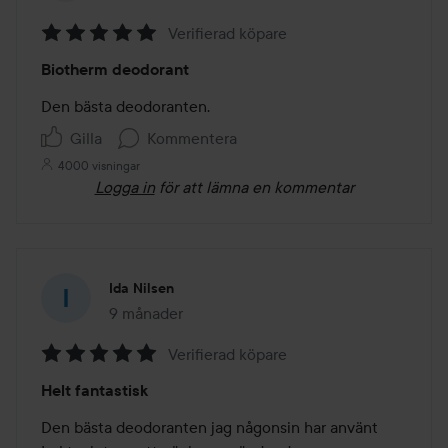
Verifierad köpare
Betyg:
Biotherm deodorant
5
av
Den bästa deodoranten.
5
Gilla
Kommentera
4000 visningar
Logga in
för att lämna en kommentar
Ida Nilsen
9 månader
Inlägget skapades 9 månader
Verifierad köpare
Betyg:
Helt fantastisk
5
av
Den bästa deodoranten jag någonsin har använt
