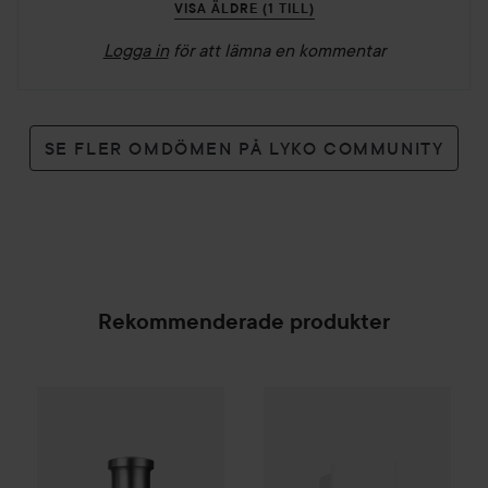
VISA ÄLDRE (1 TILL)
Logga in
för att lämna en kommentar
SE FLER OMDÖMEN PÅ LYKO COMMUNITY
Rekommenderade produkter
Gåva på köpet
Biotherm
Deo P
Combo Deal 25%
Hugo Boss
Eau de Toilette for Me
SPONSRAD