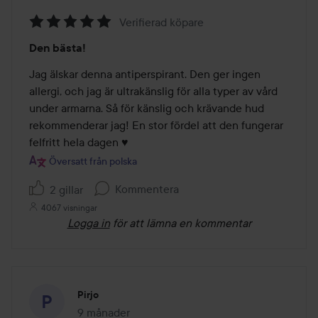
Verifierad köpare
Betyg:
Den bästa!
5
av
Jag älskar denna antiperspirant. Den ger ingen 
5
allergi, och jag är ultrakänslig för alla typer av vård 
under armarna. Så för känslig och krävande hud 
rekommenderar jag! En stor fördel att den fungerar 
felfritt hela dagen ♥️
Översatt från polska
Kommentera
2 gillar
4067 visningar
Logga in
för att lämna en kommentar
Pirjo
9 månader
Inlägget skapades 9 månader