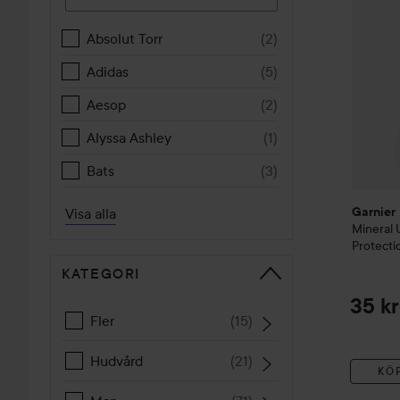
Absolut Torr
(
2
)
Adidas
(
5
)
Aesop
(
2
)
Alyssa Ashley
(
1
)
Bats
(
3
)
Visa alla
Garnier
Mineral
Protecti
KATEGORI
35 kr
Fler
(
15
)
Hudvård
(
21
)
KÖ