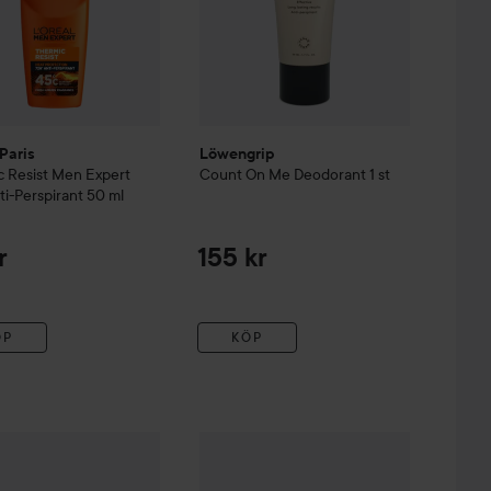
Paris
Löwengrip
 Resist
Men Expert
Count On Me Deodorant
1 st
i-Perspirant
50 ml
r
155 kr
ÖP
KÖP
Reapris
eo Roll On
30 ml
104,25 kr
39 kr
Dove
72h Advanced Care Go Fresh Aca
eodorant
50 ml
Utan kampanj 139 kr