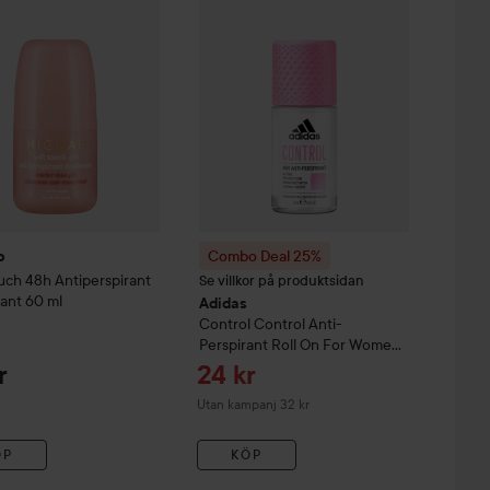
Combo Deal 25%
P
uch 48h Antiperspirant
Se villkor på produktsidan
ant
60 ml
Adidas
Control
Control Anti-
Perspirant Roll On For Women
50 ml
Reapris
r
24 kr
Utan kampanj 32 kr
ÖP
KÖP