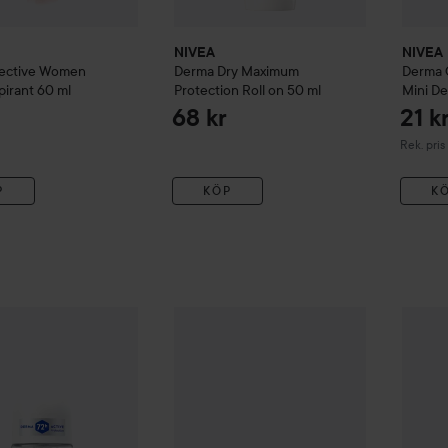
NIVEA
NIVEA
fective Women
Derma Dry Maximum
Derma 
pirant
60 ml
Protection Roll on
50 ml
Mini De
68 kr
21 k
Rekommen
Rek. pris 
P
KÖP
K
ntiperspirant Deo Black & White Original Roll On
50 ml
Loreal 
51 kr
Gåva på köpet
Biotherm
Homme Day Con