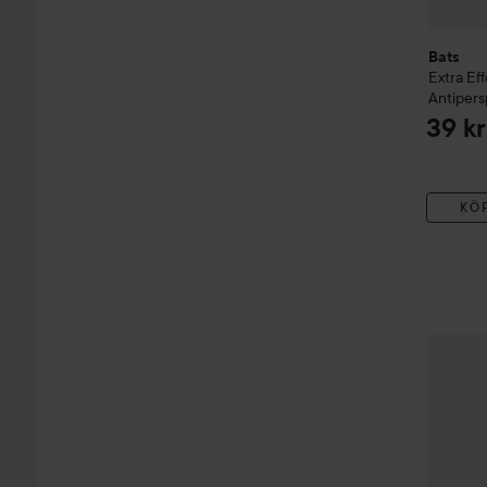
Bats
Extra Ef
Antipers
39 kr
KÖ
NIVEA
A