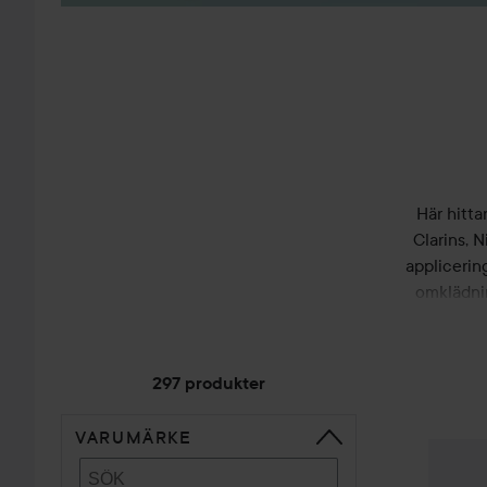
Här hitta
Clarins, 
applicering
omklädni
runt sig o
297 produkter
VARUMÄRKE
HOPPA TILL SORTERA
Garnier