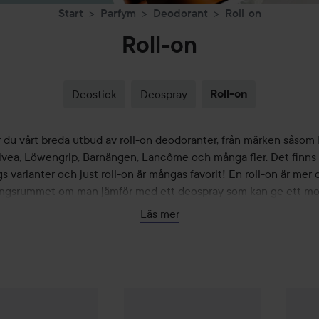
Start
Parfym
Deodorant
Roll-on
Roll-on
Deostick
Deospray
Roll-on
r du vårt breda utbud av roll-on deodoranter, från märken såsom
Nivea, Löwengrip, Barnängen, Lancôme och många fler. Det finns f
s varianter och just roll-on är mångas favorit! En roll-on är mer d
ngsrummet om man jämför med ett deospray som kan ge ett mol
ch är ofta liten och smidig i förpackningen så passar perfekt för
Läs mer
på språng.
Mineral
Ultra Dry Ultimate Protection 48H Non Stop
50 ml
HICKA
35 kr
Gåva på köpet
Biotherm
Deo Pure Roll-