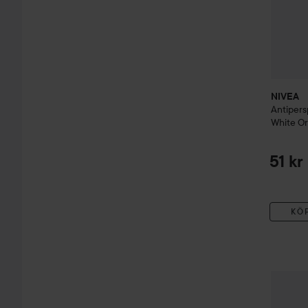
NIVEA
Antipers
White Or
51 kr
KÖ
Beard 