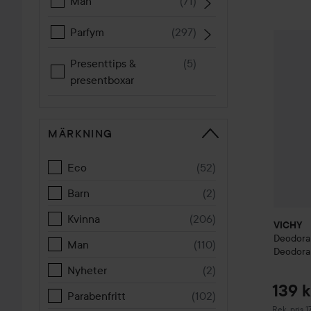
Man
(
71
)
Parfym
(
297
)
VICHY
D
Presenttips &
(
5
)
presentboxar
MÄRKNING
Eco
(
52
)
Barn
(
2
)
Kvinna
(
206
)
VICHY
Deodora
Man
(
110
)
Deodora
Nyheter
(
2
)
139 k
Parabenfritt
(
102
)
Rekommend
Rek. pris 1