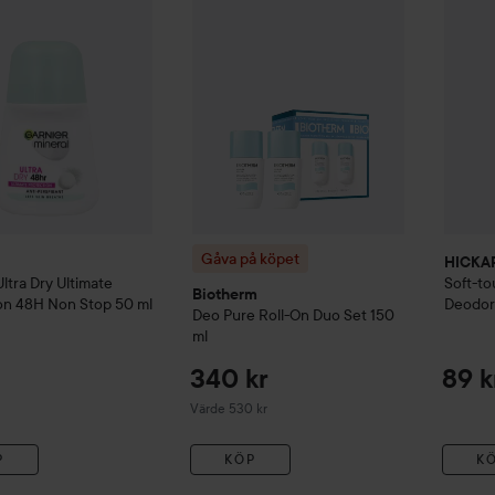
Gåva på köpet
HICKA
Ultra Dry Ultimate
Soft-to
Biotherm
on 48H Non Stop
50 ml
Deodor
Deo Pure Roll-On Duo Set
150
ml
340 kr
89 k
Värde 530 kr
P
KÖP
K