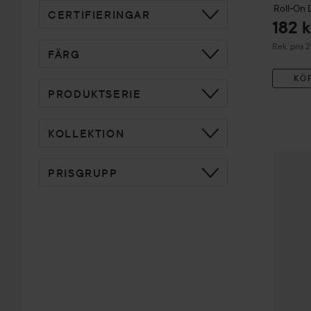
Roll-On
CERTIFIERINGAR
182 k
Rekommend
Rek. pris 
FÄRG
KÖ
PRODUKTSERIE
KOLLEKTION
Bats
Ext
PRISGRUPP