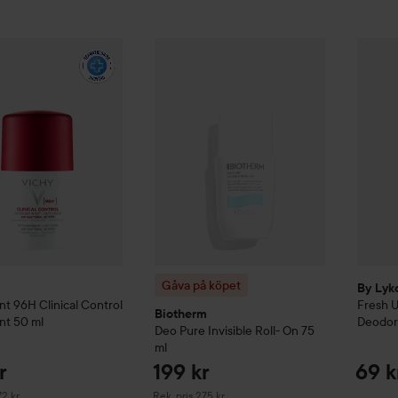
139 kr
By Lyk
eodorant
96H Clinical Control Deodorant
Gåva på köpet
Biotherm
50 ml
Deo Pure
Invisi
Rekommenderat pris 172 kr
Gåva på köpet
By Lyk
nt
96H Clinical Control
Fresh 
Biotherm
nt
50 ml
Deodor
Deo Pure
Invisible Roll- On
75
ml
r
199 kr
69 k
erat pris 172 kr
Rekommenderat pris 275 kr
72 kr
Rek. pris 275 kr