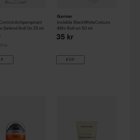
Garnier
Control
Antiperspirant
Invisible BlackWhiteColours
o Defend Roll On
25 ml
48hr Roll-on
50 ml
r
35 kr
derat pris 31 kr
31 kr
ÖP
KÖP
Paris
Thermic Resist
Men Expert
Löwengrip
350 kr
48H Anti-Perspirant
Count On Me Deodorant
50 ml
1 s
45 kr
trol Roll-On Duo Set
150 ml
Värde 540 kr