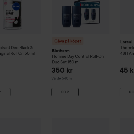
Gåva på köpet
Loreal 
pirant Deo Black &
Thermic
Biotherm
iginal Roll On
50 ml
48H Ant
Homme Day Control Roll-On
Duo Set
150 ml
350 kr
45 k
Värde 540 kr
P
KÖP
K
105 kr
Maja
D
Monkey
Silver Rain Deo
50 ml
Combo Deal 25%
Emma S.
Pure Ocean
D
Rekommenderat pris 155 kr