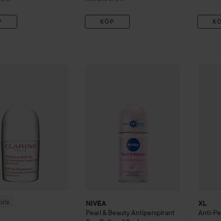
P
KÖP
K
NIVEA
182 kr
Pearl & Beauty Antiperspirant De
XL
Anti
is
Clarins
Roll-On Deodorant
Rekommenderat pris 290 kr
ris
NIVEA
XL
Pearl & Beauty Antiperspirant
Anti-Pe