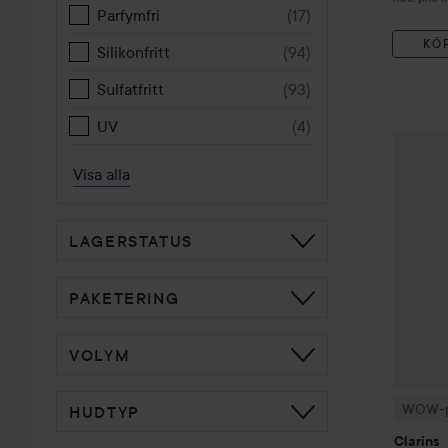
Parfymfri
(
17
)
KÖ
Silikonfritt
(
94
)
Sulfatfritt
(
93
)
UV
(
4
)
WOW-pr
Visa alla
LAGERSTATUS
PAKETERING
VOLYM
WOW-p
HUDTYP
Clarins