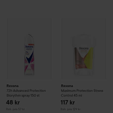
48 kr
Rexona
72h Advanced Protection Biorythm spray
Rexona
Maximum Protection S
150 st
Rekommende
Rexona
Rexona
72h Advanced Protection
Maximum Protection Stress
Biorythm spray
150 st
Control
45 ml
48 kr
117 kr
Rekommenderat pris 57 kr
Rekommenderat pris 129 kr
Rek. pris 57 kr
Rek. pris 129 kr