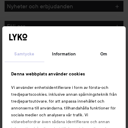
Nyheter och erbjudanden
Följ oss
Kundservice
Samtycke
Information
Om
Information
Denna webbplats använder cookies
Du kanske också gillar
Vi använder enhetsidentifierare i form av första-och
tredjepartscookies, inklusive annan spårningsteknik från
tredjepartsutövare, för att anpassa innehållet och
annonserna till användarna, tillhandahålla funktioner för
sociala medier och analysera vår trafik. Vi
vidarebefordrar även sådana identifierare och annan