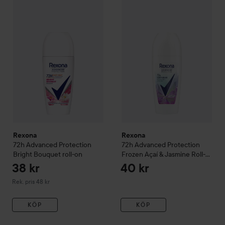
Rexona
72h Advanced Protect
38 k
Rexona
72h Advanced Protection Bright Bouquet roll-on
Rekomme
Rexona
Rexona
72h Advanced Protection
72h Advanced Protection
Bright Bouquet roll-on
Frozen Açaí & Jasmine Roll-
on
50 ml
38 kr
40 kr
Rekommenderat pris 48 kr
Rek. pris 48 kr
KÖP
KÖP