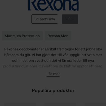
Rexona
Se profilsida
FÖLJ
Maximum Protection
Rexona Men
Rexonas deodoranter är särskilt framtagna för att jobba lika
hårt som du gör. Vi har gjort det till vår uppgift att veta mer
och mest om svett och det vi lär oss leder till nya
produktinnovationer. Oavsett om du klättrar uppför ett berg,
springer efter bussen, gör en presentation för chefen eller
Läs mer
går på en dejt, kan du lita på att du har det bästa skyddet mot
svett och lukt. Rexona - It won’t let you down.
Populära produkter
117 kr
Rexona
Whole