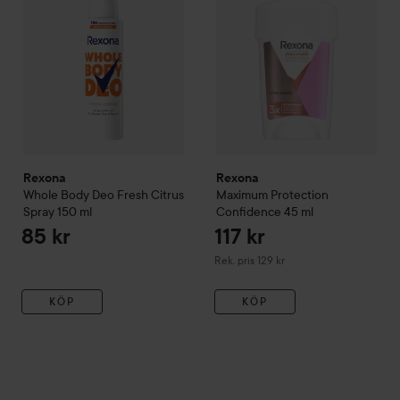
Rexona
Rexona
Whole Body Deo Fresh Citrus
Maximum Protection
Spray
150 ml
Confidence
45 ml
85 kr
117 kr
Rekommenderat pris 129 kr
Rek. pris 129 kr
KÖP
KÖP