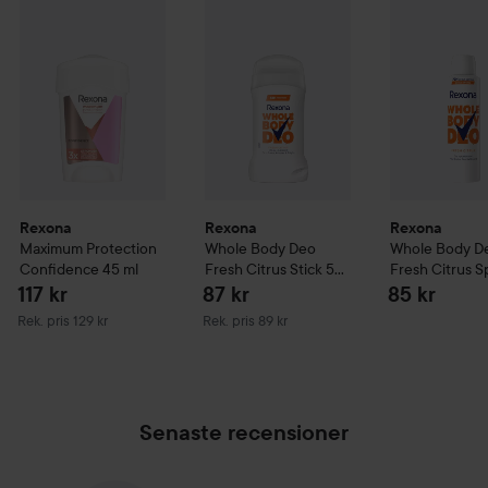
Rexona
Maximum Protection Confidence
Rexona
Whole Body Deo Fresh Citrus 
45 ml
Rekommenderat pris 129 kr
Rexona
Rexona
Rexona
Maximum Protection
Whole Body Deo
Whole Body D
Confidence
45 ml
Fresh Citrus Stick
50
Fresh Citrus S
ml
150 ml
117 kr
87 kr
85 kr
Rekommenderat pris 129 kr
Rekommenderat pris 89 kr
Rek. pris 129 kr
Rek. pris 89 kr
Senaste recensioner