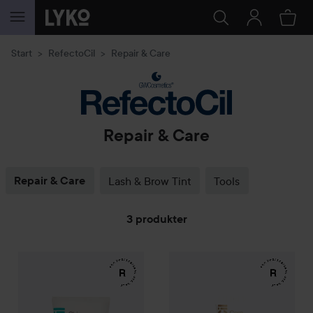
HOPPA TILL INNEHÅLLET
Start
RefectoCil
Repair & Care
Repair & Care
Repair & Care
Lash & Brow Tint
Tools
3 produkter
HOPPA TILL FILTRERA
109 kr
199 kr
RefectoCil
Creme
75 ml
RefectoCil
Rekommenderat pris 150 kr
Rekommenderat pris 290 kr