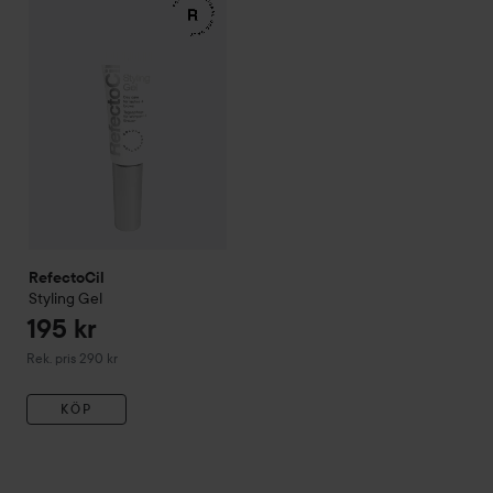
Rekommenderat pris 290 kr
RefectoCil
Styling Gel
195 kr
Rekommenderat pris 290 kr
Rek. pris 290 kr
KÖP