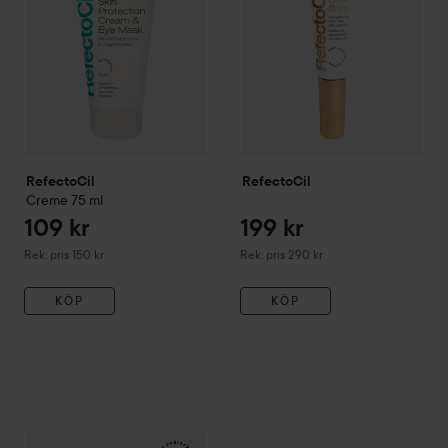
RefectoCil
RefectoCil
Creme
75 ml
109 kr
199 kr
Rekommenderat pris 150 kr
Rekommenderat pris 290 kr
Rek. pris 150 kr
Rek. pris 290 kr
KÖP
KÖP
195 kr
RefectoCil
Styling Gel