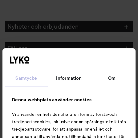
Nyheter och erbjudanden
Följ oss
Kundservice
Samtycke
Information
Om
Information
Denna webbplats använder cookies
Du kanske också gillar
Vi använder enhetsidentifierare i form av första-och
tredjepartscookies, inklusive annan spårningsteknik från
tredjepartsutövare, för att anpassa innehållet och
annonserna till användarna, tillhandahålla funktioner för