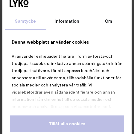
Kundservice
Samtycke
Information
Om
Information
Denna webbplats använder cookies
Du kanske också gillar
Vi använder enhetsidentifierare i form av första-och
tredjepartscookies, inklusive annan spårningsteknik från
tredjepartsutövare, för att anpassa innehållet och
annonserna till användarna, tillhandahålla funktioner för
sociala medier och analysera vår trafik. Vi
vidarebefordrar även sådana identifierare och annan
information från din enhet till de sociala medier och
annons- och analysföretag som vi samarbetar med.
Dessa kan i sin tur kombinera informationen med annan
information som du har tillhandahållit eller som de har
Tillåt alla cookies
samlat in när du har använt deras tjänster. Du godkänner