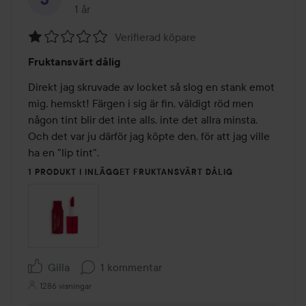
1 år
Inlägget skapades 1 år
Verifierad köpare
Betyg:
Fruktansvärt dålig
1
av
Direkt jag skruvade av locket så slog en stank emot 
5
mig, hemskt! Färgen i sig är fin, väldigt röd men 
någon tint blir det inte alls, inte det allra minsta. 
Och det var ju därför jag köpte den, för att jag ville 
ha en "lip tint".
1 PRODUKT I INLÄGGET FRUKTANSVÄRT DÅLIG
Gilla
1 kommentar
1286 visningar