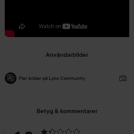
Sweet Coral
Mad about Mauve
Nude Dreams
Sweet Pink
Crueltyfree & vegan
3 ml
Användarbilder
Fler bilder på Lyko Community
Betyg & kommentarer