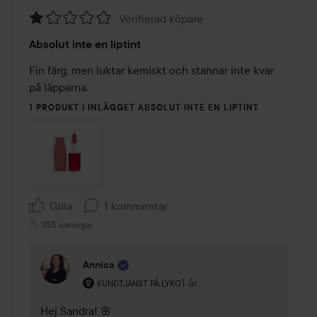
Verifierad köpare
Betyg:
Absolut inte en liptint
1
av
Fin färg, men luktar kemiskt och stannar inte kvar 
5
på läpparna. 
1 PRODUKT I INLÄGGET ABSOLUT INTE EN LIPTINT
Gilla
1 kommentar
1155 visningar
Annica
Användarens roll: Kundtjänst på Lyko.
1 år
Kommentaren lades 1 år
KUNDTJÄNST PÅ LYKO
Hej Sandra! 🌸 
