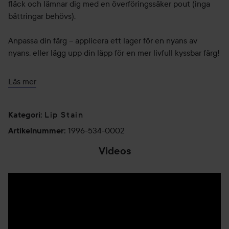
fläck och lämnar dig med en överföringssäker pout (inga
bättringar behövs).
Anpassa din färg – applicera ett lager för en nyans av
nyans, eller lägg upp din läpp för en mer livfull kyssbar färg!
Varför vi älskar det:
Läs mer
- Hållbar och viktlös glansig finish
- Återfuktande formel
- Läpp med låg underhållsnivå – svep och välj en kysssäker
Lip Stain
Kategori
:
nyans
1996-534-0002
Artikelnummer
:
- Anpassningsbar färg – lägg upp läppen i skikt för mer
Videos
pigmentutbyte
- Blank-fläck finish – lämna din varaktiga kyss utan att
tappa färgen
- Stor dofotsapplikator för maximal täckning i ett svep
Finns i fem skira nyanser:
Sizzlin Red