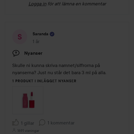
Logga in
för att lämna en kommentar
Saranda
1 år
Inlägget skapades 1 år
Nyanser
Skulle ni kunna skriva namnet/siffrorna på 
nyanserna? Just nu står det bara 3 ml på alla.
1 PRODUKT I INLÄGGET NYANSER
1 kommentar
1 gillar
1691 visningar