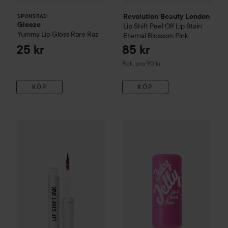
Revolution Beauty London
SPONSRAD
Gleeze
Lip Shift Peel Off Lip Stain
Yummy Lip Gloss
Rare Raz
Eternal Blossom Pink​
25 kr
85 kr
Rekommenderat pris 90 kr
Rek. pris 90 kr
KÖP
KÖP
Revolution Beauty London
Lip Shift Ink Peel Off Lipliner St
W7
Juicy Jelly Lip and Cheek 