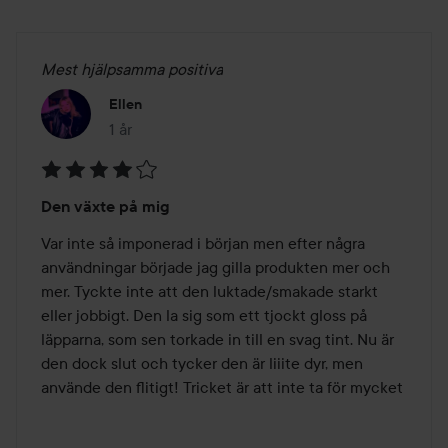
Mest hjälpsamma positiva
Ellen
1 år
Inlägget skapades 1 år
Betyg:
Den växte på mig
4
av
Var inte så imponerad i början men efter några 
5
användningar började jag gilla produkten mer och 
mer. Tyckte inte att den luktade/smakade starkt 
eller jobbigt. Den la sig som ett tjockt gloss på 
läpparna, som sen torkade in till en svag tint. Nu är 
den dock slut och tycker den är liiite dyr, men 
använde den flitigt! Tricket är att inte ta för mycket