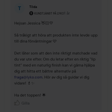
Tilda
Användarens roll: Kundtjänst på Lyko.
1 år
Kommentaren lades 1 år
KUNDTJÄNST PÅ LYKO
Hejsan Jessica 👋🏻💛

Så tråkigt att höra att produkten inte levde upp 
till dina förväntningar 🩷 

Det låter som att den inte riktigt matchade vad 
du var ute efter. Om du letar efter en riktig "lip 
tint" med en naturlig finish kan vi gärna hjälpa 
dig att hitta ett bättre alternativ på 
fraga@lyko.com
. Hör av dig så guidar vi dig 
vidare! 💄✨

Ha det toppen! 🌟
Gilla