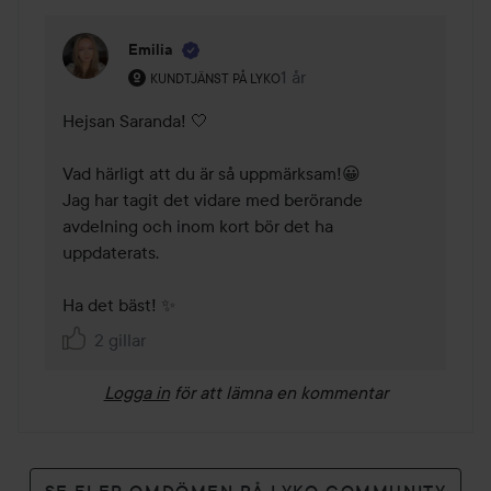
Emilia
Användarens roll: Kundtjänst på Lyko.
1 år
Kommentaren lades 1 år
KUNDTJÄNST PÅ LYKO
Hejsan Saranda! 🤍

Vad härligt att du är så uppmärksam!😀

Jag har tagit det vidare med berörande 
avdelning och inom kort bör det ha 
uppdaterats.

Ha det bäst! ✨
2 gillar
Logga in
för att lämna en kommentar