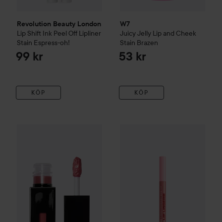
Revolution Beauty London
W7
Lip Shift Ink Peel Off Lipliner
Juicy Jelly Lip and Cheek
Stain
Espress-oh!
Stain
Brazen
99 kr
53 kr
KÖP
KÖP
e.l.f.
Glossy Lip Stain
Power Mauve
99 kr
NYX PROFESSIONAL MAKEU