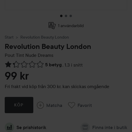
1 användarbild
Start
Revolution Beauty London
Revolution Beauty London
Pout Tint
Nude Dreams
5 betyg
,
1.3 i snitt
Hoppa till Betyg & kommentarer
99 kr
Fri frakt vid köp från 300 kr, kan skickas omgående
Matcha
Favorit
KÖP
Se prishistorik
Finns inte i butik