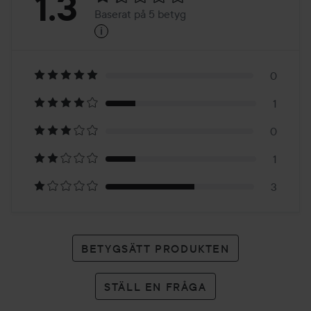
Betyg:
1.3
Baserat på 5 betyg
i
1.3
Baserat
på
0
1
5
0
betyg
1
3
BETYGSÄTT PRODUKTEN
STÄLL EN FRÅGA