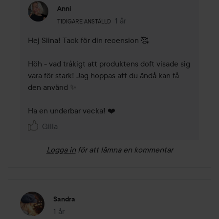
Anni
Användarens roll: Tidigare anställd.
1 år
Kommentaren lades 1 år
TIDIGARE ANSTÄLLD
Hej Siina! Tack för din recension 🥰

Höh - vad tråkigt att produktens doft visade sig 
vara för stark! Jag hoppas att du ändå kan få 
den använd ✨

Ha en underbar vecka! ❤️
Gilla
Logga in
för att lämna en kommentar
Sandra
1 år
Inlägget skapades 1 år