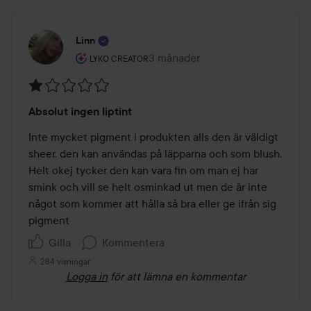
Linn
Användarens roll: Lyko Creator.
3 månader
Inlägget skapades 3 månader
LYKO CREATOR
Betyg:
Absolut ingen liptint
1
av
Inte mycket pigment i produkten alls den är väldigt 
5
sheer, den kan användas på läpparna och som blush. 
Helt okej tycker den kan vara fin om man ej har 
smink och vill se helt osminkad ut men de är inte 
något som kommer att hålla så bra eller ge ifrån sig 
pigment
Gilla
Kommentera
284 visningar
Logga in
för att lämna en kommentar