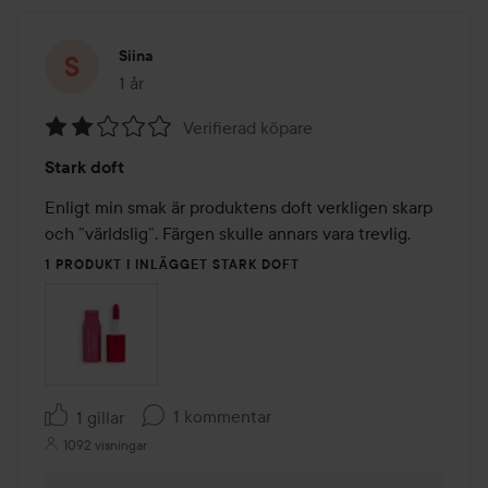
Siina
1 år
Inlägget skapades 1 år
Verifierad köpare
Betyg:
Stark doft
2
av
Enligt min smak är produktens doft verkligen skarp 
5
och ”världslig”. Färgen skulle annars vara trevlig.
1 PRODUKT I INLÄGGET STARK DOFT
1 kommentar
1 gillar
1092 visningar