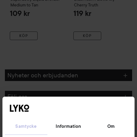
Medium to Tan
Cherry Truth
109 kr
119 kr
KÖP
KÖP
Nyheter och erbjudanden
Följ oss
Kundservice
Samtycke
Information
Om