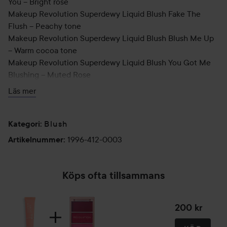
You – Bright rose
Makeup Revolution Superdewy Liquid Blush Fake The
Flush – Peachy tone
Makeup Revolution Superdewy Liquid Blush Blush Me Up
– Warm cocoa tone
Makeup Revolution Superdewy Liquid Blush You Got Me
Blushing – Muted Rose
Läs mer
Now available in 3 new shades: Totally Blushes, Fortunately
Flushed and Blushing in Love.
Blush
Kategori
:
Hur man använder:
1996-412-0003
Artikelnummer
:
Lägg på en liten mängd och blanda in i huden med fingrar
eller pensel. Lägg till mer produkt för att bygga upp
pigmentet och intensiteten. Du kan också använda den
Köps ofta tillsammans
här produkten på ögon, näsa och tinning för en helt
naturlig färg.
200 kr