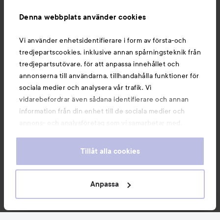
Information
Denna webbplats använder cookies
Du kanske också gillar
Vi använder enhetsidentifierare i form av första-och
tredjepartscookies, inklusive annan spårningsteknik från
tredjepartsutövare, för att anpassa innehållet och
annonserna till användarna, tillhandahålla funktioner för
sociala medier och analysera vår trafik. Vi
vidarebefordrar även sådana identifierare och annan
information från din enhet till de sociala medier och
annons- och analysföretag som vi samarbetar med.
Dessa kan i sin tur kombinera informationen med annan
information som du har tillhandahållit eller som de har
Tillåt alla cookies
samlat in när du har använt deras tjänster. Du godkänner
våra cookies vid fortsatt användande av vår webbplats.
Copyright 2026
För information om hur du kan ändra inställningarna för
Anpassa
E-handel av Avensia
cookies, se vår
Cookie Policy