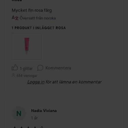
4
av
Mycket fin rosa färg
5
Översatt från norska
1 PRODUKT I INLÄGGET ROSA
Kommentera
1 gillar
654 visningar
Logga in
för att lämna en kommentar
Nadia Viviana
1 år
Inlägget skapades 1 år