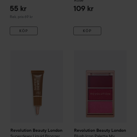
55 kr
109 kr
Rekommenderat pris 69 kr
Rek. pris 69 kr
KÖP
KÖP
Revolution Beauty London
Superdewy Liquid Bronzer
Revolution Beauty London
Mediu
Bl
Revolution Beauty London
Revolution Beauty London
Superdewy Liquid Bronzer
Blush Icon Palette
My