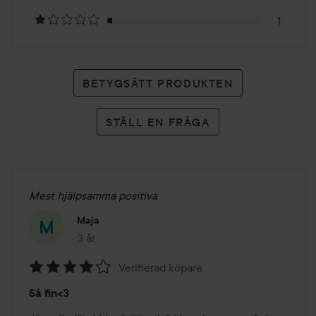
betyg
1
BETYGSÄTT PRODUKTEN
STÄLL EN FRÅGA
Mest hjälpsamma positiva
Maja
3 år
Inlägget skapades 3 år
Verifierad köpare
Betyg:
Så fin<3
4