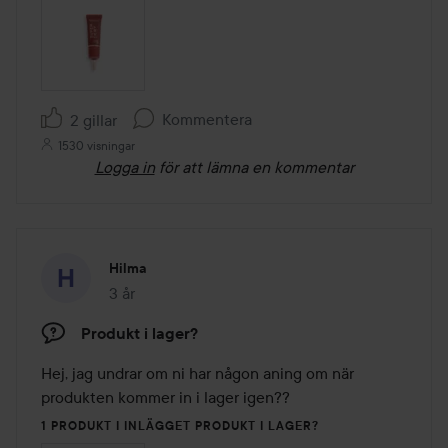
Kommentera
2 gillar
1530 visningar
Logga in
för att lämna en kommentar
Hilma
3 år
Inlägget skapades 3 år
Produkt i lager?
Hej, jag undrar om ni har någon aning om när 
produkten kommer in i lager igen??
1 PRODUKT I INLÄGGET PRODUKT I LAGER?