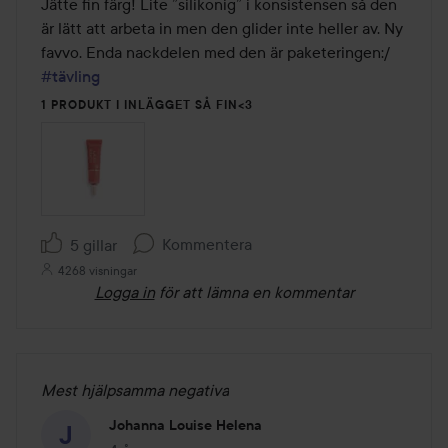
av
Jätte fin färg! Lite ”silikonig” i konsistensen så den 
5
är lätt att arbeta in men den glider inte heller av. Ny 
#tävling
1 PRODUKT I INLÄGGET SÅ FIN<3
Kommentera
5 gillar
4268 visningar
Logga in
för att lämna en kommentar
Mest hjälpsamma negativa
Johanna Louise Helena