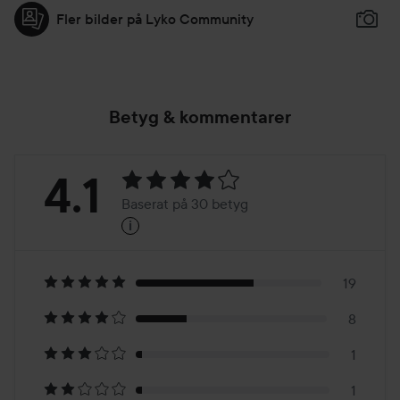
Fler bilder på Lyko Community
Betyg & kommentarer
Betyg:
4.1
Baserat på 30 betyg
i
4.1
Baserat
på
19
8
30
1
1