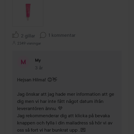
1 kommentar
2 gillar
2349 visningar
My
3 år
Kommentaren lades 3 år
Hejsan Hilma! 😊👋

Jag önskar att jag hade mer information att ge 
dig men vi har inte fått något datum ifrån 
leverantören ännu. 💜

Jag rekommenderar dig att klicka på bevaka 
knappen och fylla i din mailadress så hör vi av 
oss så fort vi har bunkrat upp . 💌
