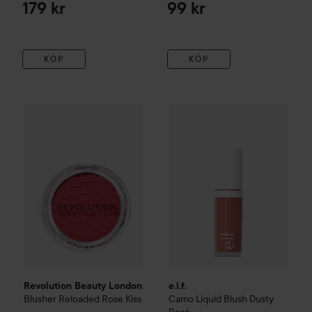
Day Dusty Pink
179 kr
99 kr
KÖP
KÖP
e.l.f.
Camo Liquid Blush
Dusty 
55 kr
Revolution Beauty London
Blusher Reloaded
Rose Kiss
Rekommend
Revolution Beauty London
e.l.f.
Blusher Reloaded
Rose Kiss
Camo Liquid Blush
Dusty
Rosé