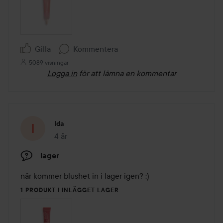
Gilla
Kommentera
5089 visningar
Logga in
för att lämna en kommentar
Ida
4 år
Inlägget skapades 4 år
lager
när kommer blushet in i lager igen? :)
1 PRODUKT I INLÄGGET LAGER