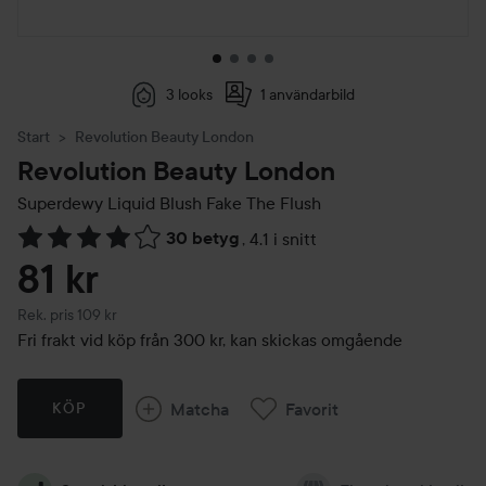
3 looks
1 användarbild
Start
Revolution Beauty London
Revolution Beauty London
Superdewy Liquid Blush
Fake The Flush
30 betyg
,
4.1 i snitt
Hoppa till Betyg & kommentarer
81 kr
Rekommenderat pris 109 kr
Rek. pris 109 kr
Fri frakt vid köp från 300 kr, kan skickas omgående
Matcha
Favorit
KÖP