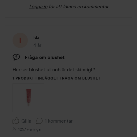
Logga in
för att lämna en kommentar
Ida
4 år
Inlägget skapades 4 år
Fråga om blushet
Hur ser blushet ut och är det skimrigt?
1 PRODUKT I INLÄGGET FRÅGA OM BLUSHET
Gilla
1 kommentar
4257 visningar