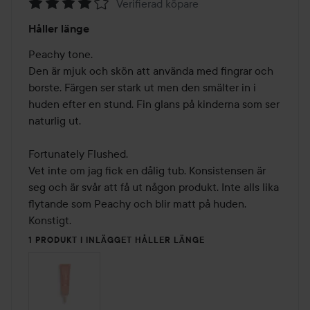
Verifierad köpare
Betyg:
Håller länge
4
av
Peachy tone.

5
Den är mjuk och skön att använda med fingrar och 
borste. Färgen ser stark ut men den smälter in i 
huden efter en stund. Fin glans på kinderna som ser 
naturlig ut.

Fortunately Flushed.

Vet inte om jag fick en dålig tub. Konsistensen är 
seg och är svår att få ut någon produkt. Inte alls lika 
flytande som Peachy och blir matt på huden. 
Konstigt.
1 PRODUKT I INLÄGGET HÅLLER LÄNGE