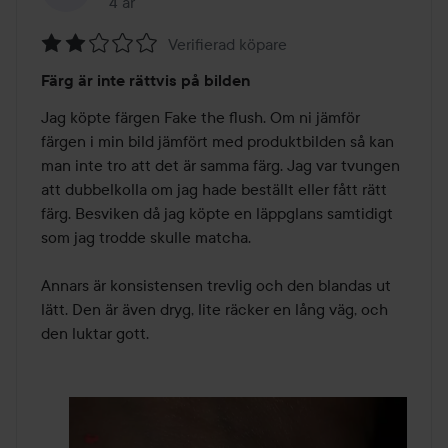
4 år
Inlägget skapades 4 år
Verifierad köpare
Betyg:
Färg är inte rättvis på bilden
2
av
Jag köpte färgen Fake the flush. Om ni jämför 
5
färgen i min bild jämfört med produktbilden så kan 
man inte tro att det är samma färg. Jag var tvungen 
att dubbelkolla om jag hade beställt eller fått rätt 
färg. Besviken då jag köpte en läppglans samtidigt 
som jag trodde skulle matcha. 

Annars är konsistensen trevlig och den blandas ut 
lätt. Den är även dryg, lite räcker en lång väg, och 
den luktar gott.