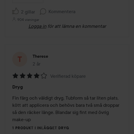
Kommentera
2 gillar
904 visningar
Logga in
för att lämna en kommentar
Therese
2 år
Inlägget skapades 2 år
Verifierad köpare
Betyg:
Dryg
4
av
Fin färg och väldigt dryg. Tubform så tar liten plats, 
5
kött att applicera och behövs bara två små droppar 
så den räcker länge. Blandar sig fint med övrig 
make-up
1 PRODUKT I INLÄGGET DRYG