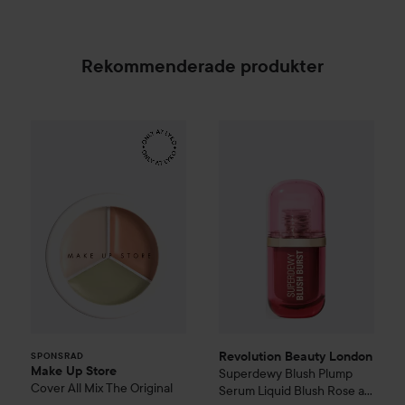
Rekommenderade produkter
Make Up Store
Cover All Mix
Revolution Beauty London
The Original
Su
179 kr
SPONSRAD
Revolution Beauty London
SPONSRAD
Make Up Store
Superdewy Blush Plump
Cover All Mix
The Original
Serum Liquid Blush
Rose all