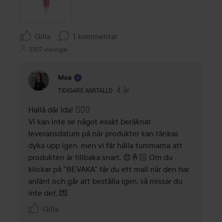
Gilla
1 kommentar
5307 visningar
Moa
Användarens roll: Tidigare anställd.
4 år
Kommentaren lades 4 år
TIDIGARE ANSTÄLLD
Hallå där Ida! 🙋🏼‍♀️

Vi kan inte se något exakt beräknat 
leveransdatum på när produkter kan tänkas 
dyka upp igen, men vi får hålla tummarna att 
produkten är tillbaka snart. 😍🤞🏻 Om du 
klickar på "BEVAKA" får du ett mail när den har 
anlänt och går att beställa igen, så missar du 
inte det. 💌
Gilla