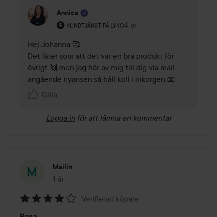
Annica
Användarens roll: Kundtjänst på Lyko.
4 år
Kommentaren lades 4 år
KUNDTJÄNST PÅ LYKO
Hej Johanna 🥰 

Det låter som att det var en bra produkt för 
övrigt 🙌 men jag hör av mig till dig via mail 
angående nyansen så håll koll i inkorgen 📧 
Gilla
Logga in
för att lämna en kommentar
Mailin
1 år
Inlägget skapades 1 år
Verifierad köpare
Betyg:
Rosa