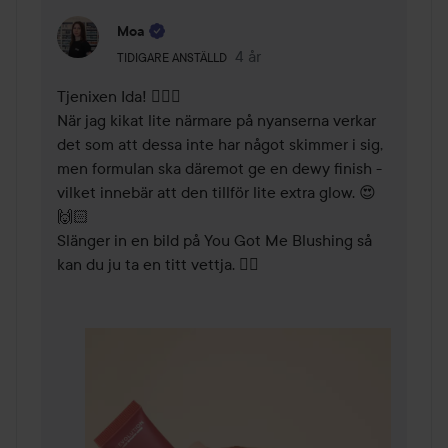
Moa
Användarens roll: Tidigare anställd.
4 år
Kommentaren lades 4 år
TIDIGARE ANSTÄLLD
Tjenixen Ida! 🙋🏼‍♀️

När jag kikat lite närmare på nyanserna verkar 
det som att dessa inte har något skimmer i sig, 
men formulan ska däremot ge en dewy finish - 
vilket innebär att den tillför lite extra glow. 😍
🙌🏻

Slänger in en bild på You Got Me Blushing så 
kan du ju ta en titt vettja. 👌🏻