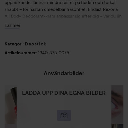
uppfriskande, lämnar mindre rester på huden och torkar
snabbt – för nästan omedelbar fräschhet. Endast Rexona
All Body Deodorant-kräm anpassar sig efter dig – var du än
behöver det – så att du kan övervinna dina gränser. På
Läs mer
Rexona vill vi inspirera självförtroende hos alla att röra sig
mer och gå längre. Vi är här för att stödja din resa med en
aluminiumfri deodorant som håller dig fräsch överallt.
Deostick
Kategori
:
1340-375-0075
Artikelnummer
:
75 ml
Användarbilder
LADDA UPP DINA EGNA BILDER