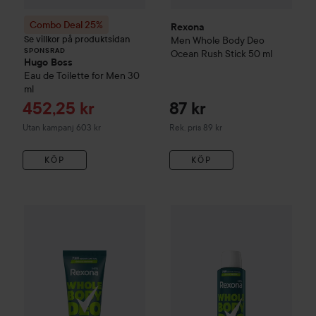
Combo Deal 25%
Rexona
Se villkor på produktsidan
Men Whole Body Deo
SPONSRAD
Ocean Rush Stick
50 ml
Hugo Boss
Eau de Toilette for Men
30
ml
Reapris
452,25 kr
87 kr
Rekommenderat pris 89 kr
Utan kampanj 603 kr
Rek. pris 89 kr
KÖP
KÖP
Rexona
Men Whole Body Deo Active Fresh Cream
Rexona
Men Whole Body Deo A
75 ml
85 k