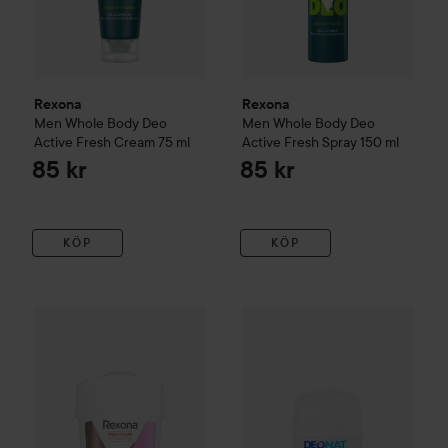
Rexona
Rexona
Men Whole Body Deo
Men Whole Body Deo
Active Fresh Cream
75 ml
Active Fresh Spray
150 ml
85 kr
85 kr
KÖP
KÖP
Deonat
Natural Stick
117 kr
100 g
99 
Rexona
Maximum Protection Confidence
45 ml
Rekommenderat pris 129 