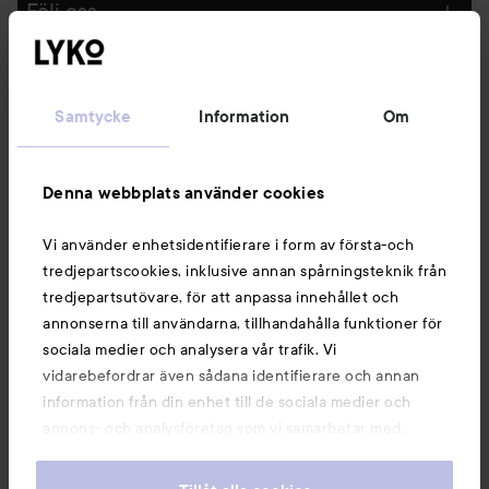
Följ oss
Kundservice
Samtycke
Information
Om
Information
Denna webbplats använder cookies
Du kanske också gillar
Vi använder enhetsidentifierare i form av första-och
tredjepartscookies, inklusive annan spårningsteknik från
tredjepartsutövare, för att anpassa innehållet och
annonserna till användarna, tillhandahålla funktioner för
sociala medier och analysera vår trafik. Vi
vidarebefordrar även sådana identifierare och annan
information från din enhet till de sociala medier och
annons- och analysföretag som vi samarbetar med.
Dessa kan i sin tur kombinera informationen med annan
information som du har tillhandahållit eller som de har