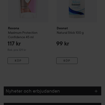
Rexona
Deonat
Maximum Protection
Natural Stick
100 g
Confidence
45 ml
117 kr
99 kr
Rekommenderat pris 129 kr
Rek. pris 129 kr
KÖP
KÖP
Nyheter och erbjudanden