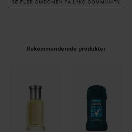
SE FLER OMDÖMEN PÅ LYKO COMMUNITY
Rekommenderade produkter
Rexona
Men Whole Body Deo 
Combo Deal 25%
Hugo Boss
Eau de Toilette for Me
SPONSRAD