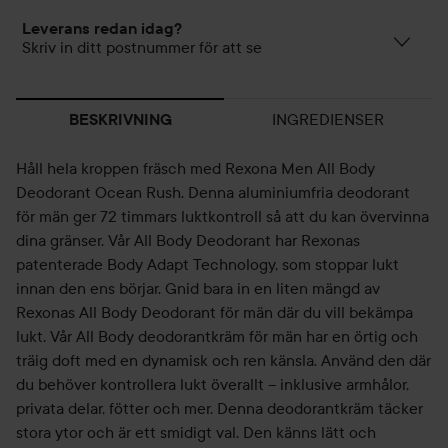
Leverans redan idag?
Skriv in ditt postnummer för att se
INGREDIENSER
BESKRIVNING
Håll hela kroppen fräsch med Rexona Men All Body
Deodorant Ocean Rush. Denna aluminiumfria deodorant
för män ger 72 timmars luktkontroll så att du kan övervinna
dina gränser. Vår All Body Deodorant har Rexonas
patenterade Body Adapt Technology, som stoppar lukt
innan den ens börjar. Gnid bara in en liten mängd av
Rexonas All Body Deodorant för män där du vill bekämpa
lukt. Vår All Body deodorantkräm för män har en örtig och
träig doft med en dynamisk och ren känsla. Använd den där
du behöver kontrollera lukt överallt – inklusive armhålor,
privata delar, fötter och mer. Denna deodorantkräm täcker
stora ytor och är ett smidigt val. Den känns lätt och