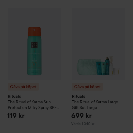
Gåva på köpet
Rituals
The Ritual of Karma
Sun Protection Milk
Gåva på köpet
Rituals
The Ritu
Gåva på köpet
Gåva på köpet
Rituals
Rituals
The Ritual of Karma
Sun
The Ritual of Karma
Large
Protection Milky Spray SPF
Gift Set
Large
30 - Delikat Sött -
119 kr
699 kr
Lotusblomma & Vitt Te
50 ml
Värde 1 040 kr