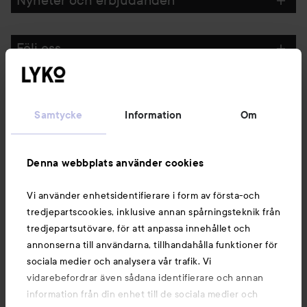
Nyheter och erbjudanden
Följ oss
Kundservice
Samtycke
Information
Om
Information
Denna webbplats använder cookies
Du kanske också gillar
Vi använder enhetsidentifierare i form av första-och
tredjepartscookies, inklusive annan spårningsteknik från
tredjepartsutövare, för att anpassa innehållet och
annonserna till användarna, tillhandahålla funktioner för
sociala medier och analysera vår trafik. Vi
vidarebefordrar även sådana identifierare och annan
information från din enhet till de sociala medier och