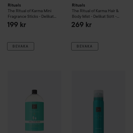
Rituals
Rituals
The Ritual of Karma
Mini
The Ritual of Karma
Hair &
Fragrance Sticks - Delikat
Body Mist - Delikat Sött -
Sött - Lotusblomma & Vitt Te
Lotusblomma & Vitt Te
50 ml
199 kr
269 kr
70 ml
BEVAKA
BEVAKA
Gåva på köpet
Rituals
The Ritual of Karma
Gåva på köpet
Hand Wash Refill
Rituals
The Ritu
60