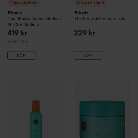
Gåva på köpet
Gåva på köpet
Rituals
Rituals
The Ritual of Karma
Medium
The Ritual of Karma
Trial Set
Gift Set
Medium
419 kr
229 kr
Värde 572 kr
KÖP
KÖP
Gåva på köpet
Rituals
The Ritual of Karma
Gåva på köpet
Foaming Sun Prote
Rituals
The Ritu