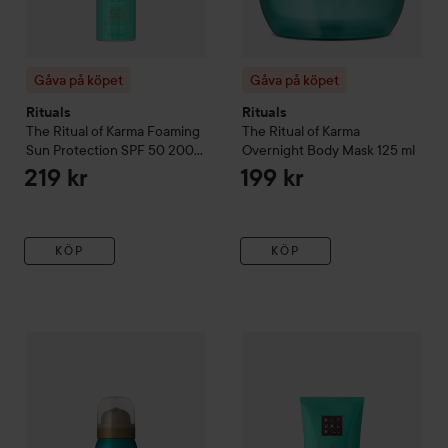
Gåva på köpet
Gåva på köpet
Rituals
Rituals
The Ritual of Karma
Foaming
The Ritual of Karma
Sun Protection SPF 50
200
Overnight Body Mask
125 ml
ml
219 kr
199 kr
KÖP
KÖP
Gåva på köpet
Rituals
The Ritual of Karma
Gåva på köpet
Foaming Shower Ge
Rituals
The Ritu