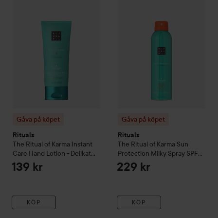
Gåva på köpet
Gåva på köpet
Rituals
Rituals
The Ritual of Karma
Instant
The Ritual of Karma
Sun
Care Hand Lotion - Delikat
Protection Milky Spray SPF
Sött - Lotusblomma & Vitt Te
30 - Delikat Sött -
139 kr
229 kr
70 ml
Lotusblomma & Vitt Te
200
ml
KÖP
KÖP