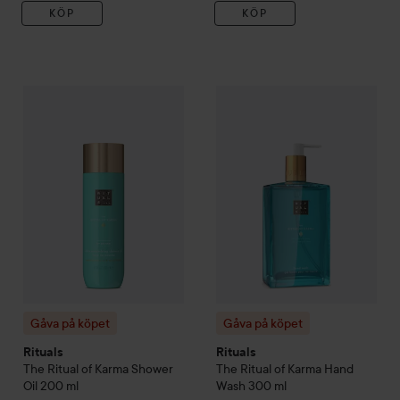
KÖP
KÖP
Gåva på köpet
Rituals
The Ritual of Karma
Gåva på köpet
Shower Oil
Rituals
200 ml
The Ritu
1
Gåva på köpet
Gåva på köpet
Rituals
Rituals
The Ritual of Karma
Shower
The Ritual of Karma
Hand
Oil
200 ml
Wash
300 ml