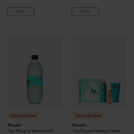
KÖP
KÖP
Gåva på köpet
Rituals
The Ritual of Karma
Gåva på köpet
Refill Fragrance Sti
Rituals
The Ritu
Gåva på köpet
Gåva på köpet
Rituals
Rituals
The Ritual of Karma
Refill
The Ritual of Karma
Easter