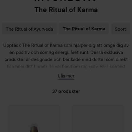
The Ritual of Karma
The Ritual of Ayurveda
The Ritual of Karma
Sport
Upptäck The Ritual of Karma som hjälper dig att omge dig av
en positiv och somrig energi, året runt. Dessa exklusiva
produkter är designade och berikade med dofter som direkt
kan höja ditt humör. Ta väl hand om dig själv. Var i kontakt
med ditt inre och uppmärksamma de små sakerna. I slutändan
Läs mer
kommer det positiva finna sin väg tillbaka till dig och göra dig
lycklig. Vårda din kropp, ditt sinne och din själ.
37 produkter
Gåva på köpet
HOPPA TILL FILTRERA
Rituals
The Ritual of Karma
Foaming Shower Ge
Gåva på köpet
Rituals
The Ritu