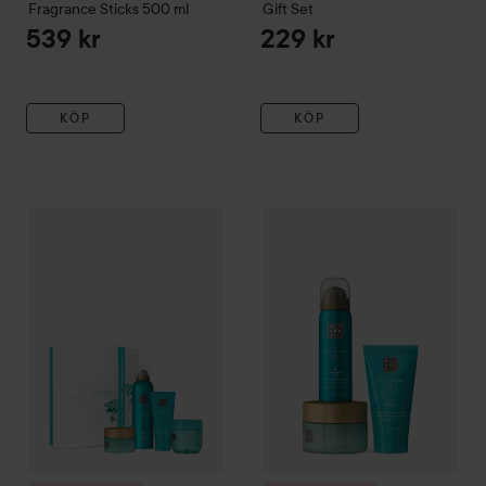
Fragrance Sticks
500 ml
Gift Set
539 kr
229 kr
KÖP
KÖP
Gåva på köpet
Rituals
The Ritu
Gåva på köpet
Rituals
The Ritual of Karma
Medium Gift Set
Me