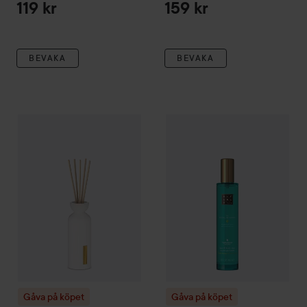
119 kr
159 kr
BEVAKA
BEVAKA
Gåva på köpet
Rituals
The Ritual of Karma
Gåva på köpet
Mini Fragrance Stic
Rituals
The Ritu
Gåva på köpet
Gåva på köpet