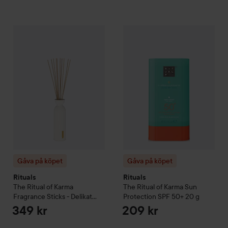
Gåva på köpet
Rituals
The Ritual of Karma
Gåva på köpet
Fragrance Sticks - 
Rituals
The Ritu
Gåva på köpet
Gåva på köpet
Rituals
Rituals
The Ritual of Karma
The Ritual of Karma
Sun
Fragrance Sticks - Delikat
Protection SPF 50+
20 g
Sött - Lotusblomma & Vitt Te
349 kr
209 kr
250 ml