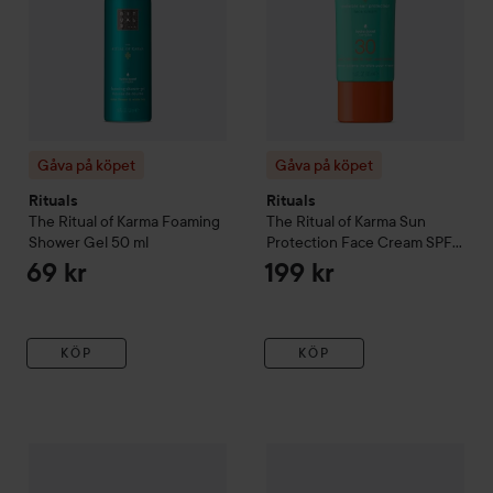
Gåva på köpet
Gåva på köpet
Rituals
Rituals
The Ritual of Karma
Foaming
The Ritual of Karma
Sun
Shower Gel
50 ml
Protection Face Cream SPF
30 - Delikat Sött -
69 kr
199 kr
Lotusblomma & Vitt Te
50 ml
KÖP
KÖP
Gåva på köpet
Rituals
The Ritual of Karma
Gåva på köpet
Hand Balm
Rituals
175 ml
The Ritu
17