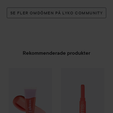
SE FLER OMDÖMEN PÅ LYKO COMMUNITY
Rekommenderade produkter
Gleeze
Yummy Lip Gloss
RMS Beauty
Rare Raz
Legendary Serum
25 kr
SPONSRAD