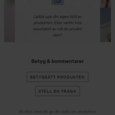
så skapade jag denna extremt mjukgörande, krämiga
formula i en uppsättning nude nyanser för att kunna
matcha varenda naturliga läppfärg som finns där ute – med
Ladda upp din egen bild av
en professionell formula som sitter på plats och inte blöder
produkten. Eller varför inte
utanför läpplinjerna.”
resultatet av när du använt
den?
Användning:
Fyll i din läppkontur med pennans spets. För att framhäva
din läpps storlekt, fyll i strax bredvid din naturliga
läppkontur. Sudda med penseln för att att mjuka upp
Betyg & kommentarer
inramningen, eller fyll i och använd pennan på hela läppen.
Avsluta med läppstift eller läppglans.
BETYGSÄTT PRODUKTEN
1,1 g
STÄLL EN FRÅGA
Bli först med att ge din åsikt om produkten