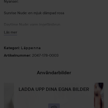
Nyanser:
Sunrise Nude: en mjuk dämpad rosa
Daytime Nude: varm ingefärsbrun
Läs mer
Morning Dew: kall matt rosa
Nighttime Nude: orangebrun
Läppenna
Kategori
:
2047-178-0003
Artikelnummer
:
Sunset Nude: rik kastanjebrun
Midnight Nude: djup mahogny
Användarbilder
Grundare Rose-Marie Swift:
LADDA UPP DINA EGNA BILDER
“Min hemlighet med läppenna är att matcha den så nära
som möjligt med din naturliga läppfärg. Efter att ha gjort
makeup på modeller med alla hudtoner som finns i världen,