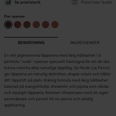
Se prishistorik
Finns inte i butik
Fler nyanser
INGREDIENSER
BESKRIVNING
En rikt pigmenterad läppenna med lång hållbarhet i 6
perfekta ”nude” nyanser speciellt framtagna för att de ska
kunna matcha allas naturliga läppfärg. Go Nude Lip Pencil
ger läpparna en naturlig definition, skapar volym och håller
ditt läppstift på plats. Krämig formula med lång hållbarhet
baserad på mangofröolja, sheasmör och jojoba som vårdar
och mjukgör läpparna. Kommer tillsammans med sin egen
pennvässare och pensel för en precis och smidig
applicering.