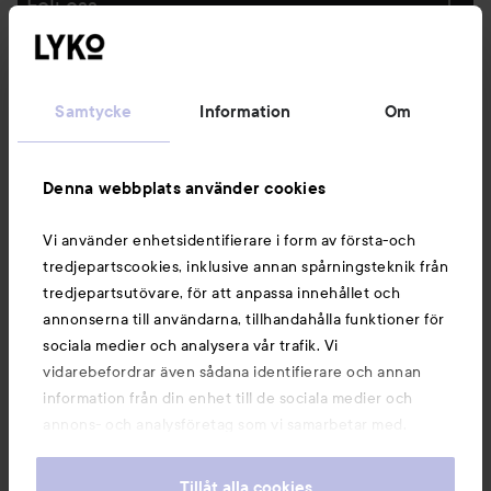
Följ oss
Kundservice
Samtycke
Information
Om
Information
Denna webbplats använder cookies
Du kanske också gillar
Vi använder enhetsidentifierare i form av första-och
tredjepartscookies, inklusive annan spårningsteknik från
tredjepartsutövare, för att anpassa innehållet och
annonserna till användarna, tillhandahålla funktioner för
sociala medier och analysera vår trafik. Vi
vidarebefordrar även sådana identifierare och annan
information från din enhet till de sociala medier och
annons- och analysföretag som vi samarbetar med.
Dessa kan i sin tur kombinera informationen med annan
information som du har tillhandahållit eller som de har
Tillåt alla cookies