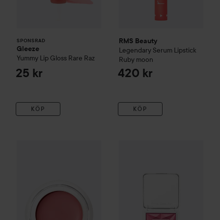
RMS Beauty
SPONSRAD
Gleeze
Legendary Serum Lipstick
Yummy Lip Gloss
Rare Raz
Ruby moon
25 kr
420 kr
KÖP
KÖP
RMS Beauty
Lip2cheek
Demure
RMS Beauty
ReDimension Hyd
490 kr