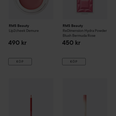
RMS Beauty
RMS Beauty
Lip2cheek
Demure
ReDimension Hydra Powder
Blush
Bermuda Rose
490 kr
450 kr
KÖP
KÖP
RMS Beauty
Line + Define Lip Pencil
rom&nd
Pavla Red
Lip Mate Pencil
04 Fi
300 kr