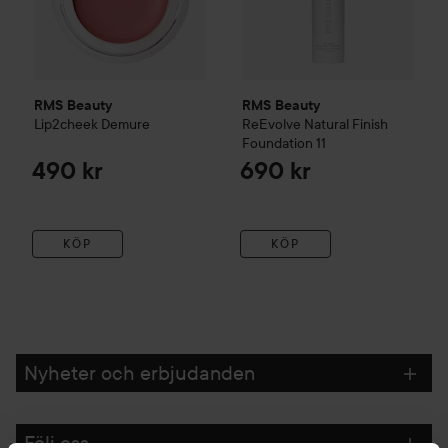
RMS Beauty
RMS Beauty
Lip2cheek
Demure
ReEvolve Natural Finish
Foundation
11
490 kr
690 kr
KÖP
KÖP
Nyheter och erbjudanden
Följ oss