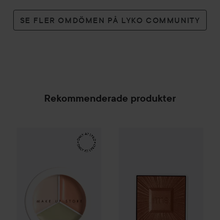
SE FLER OMDÖMEN PÅ LYKO COMMUNITY
Rekommenderade produkter
Make Up Store
Cover All Mix
RMS Beauty
The Original
Hydra Bronzer Ref
179 kr
SPONSRAD