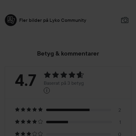
Fler bilder på Lyko Community
Betyg & kommentarer
Betyg:
4.7
Baserat på 3 betyg
i
4.7
Baserat
på
2
1
3
0