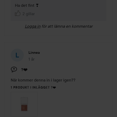
Ha det fint ❣  
2 gillar
Logga in
för att lämna en kommentar
Linnea
1 år
Inlägget skapades 1 år
?❤️
1 PRODUKT I INLÄGGET ?❤️