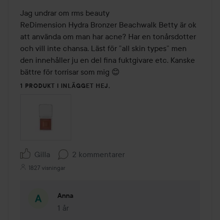
Jag undrar om rms beauty 

ReDimension Hydra Bronzer Beachwalk Betty är ok 
att använda om man har acne? Har en tonårsdotter 
och vill inte chansa. Läst för ”all skin types” men 
den innehåller ju en del fina fuktgivare etc. Kanske 
bättre för torrisar som mig 😊
1 PRODUKT I INLÄGGET HEJ,
Gilla
2 kommentarer
1827 visningar
Anna
1 år
Kommentaren lades 1 år