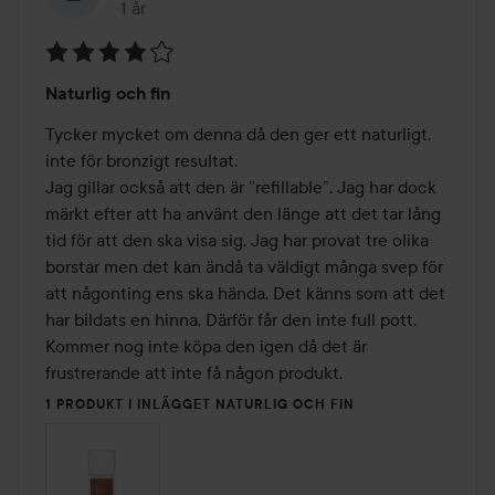
1 år
Inlägget skapades 1 år
Betyg:
Naturlig och fin
4
av
Tycker mycket om denna då den ger ett naturligt, 
5
inte för bronzigt resultat. 

Jag gillar också att den är ”refillable”. Jag har dock 
märkt efter att ha använt den länge att det tar lång 
tid för att den ska visa sig. Jag har provat tre olika 
borstar men det kan ändå ta väldigt många svep för 
att någonting ens ska hända. Det känns som att det 
har bildats en hinna. Därför får den inte full pott. 
Kommer nog inte köpa den igen då det är 
frustrerande att inte få någon produkt. 
1 PRODUKT I INLÄGGET NATURLIG OCH FIN