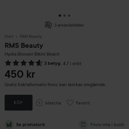
3 användarbilder
Start
RMS Beauty
RMS Beauty
Hydra Bronzer
Bikini Beach
3 betyg
,
4.7 i snitt
Hoppa till Betyg & kommentarer
450 kr
Gratis fraktalternativ finns, kan skickas omgående.
Matcha
Favorit
KÖP
Se prishistorik
Finns inte i butik