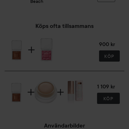
Beach
6,5 g
Köps ofta tillsammans
900 kr
KÖP
1 109 kr
KÖP
Användarbilder