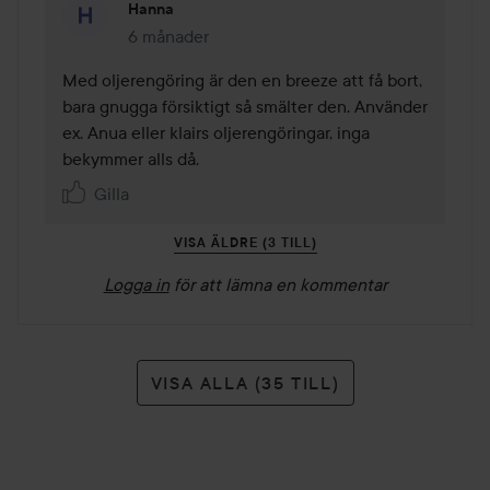
Hanna
6 månader
Kommentaren lades 6 månader
Med oljerengöring är den en breeze att få bort, 
bara gnugga försiktigt så smälter den. Använder 
ex. Anua eller klairs oljerengöringar, inga 
bekymmer alls då.
Gilla
VISA ÄLDRE (3 TILL)
Logga in
för att lämna en kommentar
VISA ALLA (35 TILL)