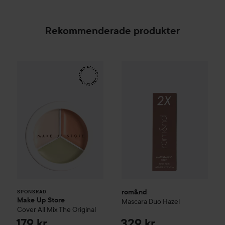
Rekommenderade produkter
Make Up Store
Cover All Mix
rom&nd
The Original
Mascara Duo
Hazel
179 kr
329
SPONSRAD
rom&nd
SPONSRAD
Make Up Store
Mascara Duo
Hazel
Cover All Mix
The Original
179 kr
329 kr