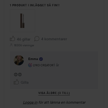
1 PRODUKT I INLÄGGET SÅ FIN!!
4 kommentarer
46 gillar
18306 visningar
Emma
Användarens roll: Lyko Creator.
1 år
Kommentaren lades 1 år
LYKO CREATOR
😍😍
Gilla
VISA ÄLDRE (3 TILL)
Logga in
för att lämna en kommentar