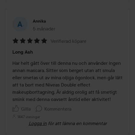
Annika
5 månader
Inlägget skapades 5 månader
Verifierad köpare
Betyg:
Long Ash
5
av
Har helt gått över till denna nu och använder ingen 
5
annan mascara. Sitter som berget utan att smula 
eller smetas ut av mina oljiga ögonlock, men går lätt 
att ta bort med Niveas Double effect 
makeupborttagning. Är aldrig orolig att få smetigt 
smink med denna oavsett årstid eller aktivitet!
Gilla
Kommentera
1447 visningar
Logga in
för att lämna en kommentar