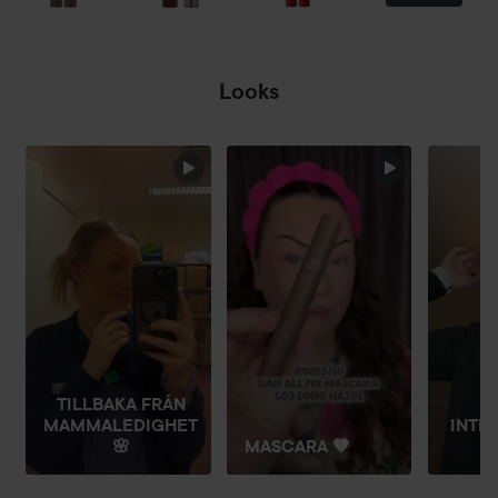
Looks
HOPPA ÖVER SEKTIONEN
TILLBAKA FRÅN
MAMMALEDIGHET
INTE
🌸
MASCARA 🤎