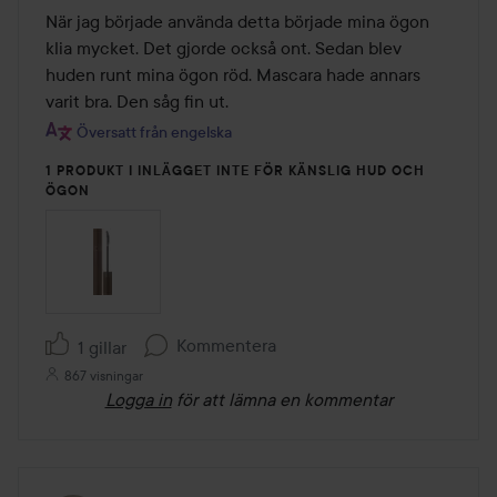
av
När jag började använda detta började mina ögon 
5
klia mycket. Det gjorde också ont. Sedan blev 
huden runt mina ögon röd. Mascara hade annars 
varit bra. Den såg fin ut.
Översatt från engelska
1 PRODUKT I INLÄGGET INTE FÖR KÄNSLIG HUD OCH
ÖGON
Kommentera
1 gillar
867 visningar
Logga in
för att lämna en kommentar