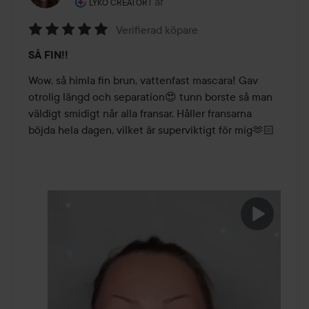
Användarens roll: Lyko Creator.
1 år
Inlägget skapades 1 år
LYKO CREATOR
Verifierad köpare
Betyg:
SÅ FIN!!
5
av
Wow, så himla fin brun, vattenfast mascara! Gav 
5
otrolig längd och separation😍 tunn borste så man 
väldigt smidigt når alla fransar. Håller fransarna 
böjda hela dagen, vilket är superviktigt för mig🫶🏻
