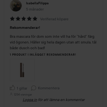
IsabellaFilippa
5 månader
Inlägget skapades 5 månader
Verifierad köpare
Betyg:
Rekommenderar!
5
av
Bra mascara för dom som inte vill ha för ”hård” färg 
5
vid ögonen. Håller sig hela dagen utan att smula, tål 
både dusch och bad! 
1 PRODUKT I INLÄGGET REKOMMENDERAR!
Kommentera
1 gillar
1254 visningar
Logga in
för att lämna en kommentar