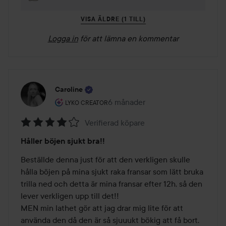
VISA ÄLDRE (1 TILL)
Logga in
för att lämna en kommentar
Caroline
Användarens roll: Lyko Creator.
6 månader
Inlägget skapades 6 månader
LYKO CREATOR
Verifierad köpare
Betyg:
Håller böjen sjukt bra!!
4
av
Beställde denna just för att den verkligen skulle 
5
hålla böjen på mina sjukt raka fransar som lätt bruka 
trilla ned och detta är mina fransar efter 12h, så den 
lever verkligen upp till det!!

MEN min lathet gör att jag drar mig lite för att 
använda den då den är så sjuuukt bökig att få bort. 