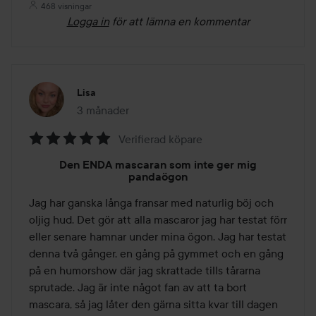
468 visningar
Logga in
för att lämna en kommentar
Lisa
3 månader
Inlägget skapades 3 månader
Verifierad köpare
Betyg:
Den ENDA mascaran som inte ger mig
5
pandaögon
av
Jag har ganska långa fransar med naturlig böj och 
5
oljig hud. Det gör att alla mascaror jag har testat förr 
eller senare hamnar under mina ögon. Jag har testat 
denna två gånger, en gång på gymmet och en gång 
på en humorshow där jag skrattade tills tårarna 
sprutade. Jag är inte något fan av att ta bort 
mascara, så jag låter den gärna sitta kvar till dagen 