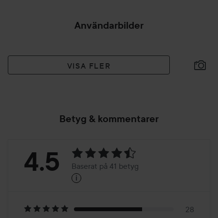
Användarbilder
VISA FLER
Betyg & kommentarer
Betyg:
4.5
Baserat på 41 betyg
i
4.5
Baserat
28