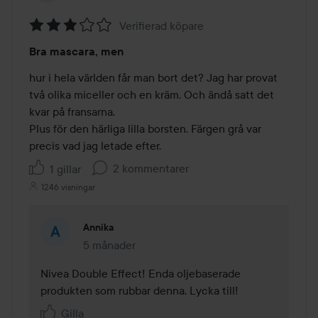
Verifierad köpare
Betyg:
Bra mascara, men
3
av
hur i hela världen får man bort det? Jag har provat 
5
två olika miceller och en kräm. Och ändå satt det 
kvar på fransarna. 

Plus för den härliga lilla borsten. Färgen grå var 
precis vad jag letade efter.
2 kommentarer
1 gillar
1246 visningar
Annika
5 månader
Kommentaren lades 5 månader
Nivea Double Effect! Enda oljebaserade 
produkten som rubbar denna. Lycka till!
Gilla