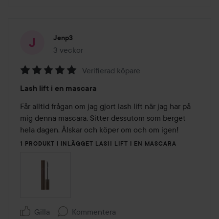
Jenp3
3 veckor
Inlägget skapades 3 veckor
Verifierad köpare
Betyg:
Lash lift i en mascara
5
av
Får alltid frågan om jag gjort lash lift när jag har på 
5
mig denna mascara. Sitter dessutom som berget 
hela dagen. Älskar och köper om och om igen! 
1 PRODUKT I INLÄGGET LASH LIFT I EN MASCARA
Gilla
Kommentera