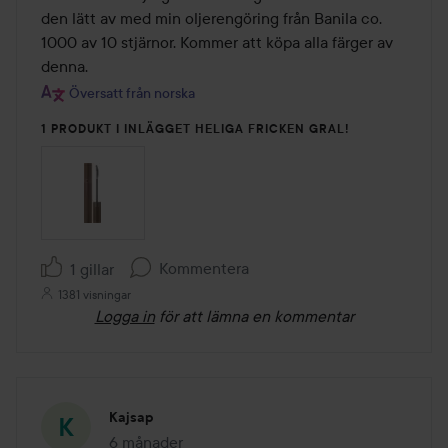
den lätt av med min oljerengöring från Banila co. 
1000 av 10 stjärnor. Kommer att köpa alla färger av 
denna.
Översatt från norska
1 PRODUKT I INLÄGGET HELIGA FRICKEN GRAL!
Kommentera
1 gillar
1381 visningar
Logga in
för att lämna en kommentar
Kajsap
6 månader
Inlägget skapades 6 månader