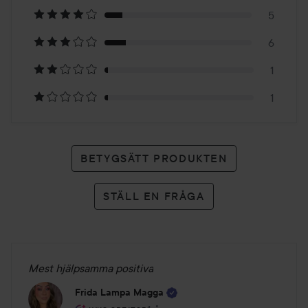
på
5
41
6
betyg
1
1
BETYGSÄTT PRODUKTEN
STÄLL EN FRÅGA
Mest hjälpsamma positiva
Frida Lampa Magga