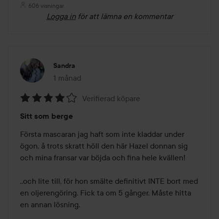
606 visningar
Logga in
för att lämna en kommentar
Sandra
1 månad
Inlägget skapades 1 månad
Verifierad köpare
Betyg:
Sitt som berge
4
av
Första mascaran jag haft som inte kladdar under 
5
ögon, å trots skratt höll den här Hazel donnan sig 
och mina fransar var böjda och fina hele kvällen!

..och lite till, för hon smälte definitivt INTE bort med 
en oljerengöring. Fick ta om 5 gånger. Måste hitta 
en annan lösning.
