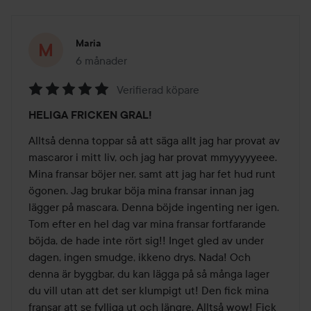
Maria
6 månader
Inlägget skapades 6 månader
Verifierad köpare
Betyg:
HELIGA FRICKEN GRAL!
5
av
Alltså denna toppar så att säga allt jag har provat av 
5
mascaror i mitt liv, och jag har provat mmyyyyyeee. 
Mina fransar böjer ner, samt att jag har fet hud runt 
ögonen. Jag brukar böja mina fransar innan jag 
lägger på mascara. Denna böjde ingenting ner igen. 
Tom efter en hel dag var mina fransar fortfarande 
böjda, de hade inte rört sig!! Inget gled av under 
dagen, ingen smudge, ikkeno drys. Nada! Och 
denna är byggbar, du kan lägga på så många lager 
du vill utan att det ser klumpigt ut! Den fick mina 
fransar att se fylliga ut och längre. Alltså wow! Fick 