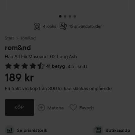
4 looks
15 användarbilder
Start
rom&nd
rom&nd
Han All Fix Mascara
L02 Long Ash
41 betyg
,
4.5 i snitt
Hoppa till Betyg & kommentarer
189 kr
Fri frakt vid köp från 300 kr, kan skickas omgående
Matcha
Favorit
KÖP
Se prishistorik
Butikssaldo