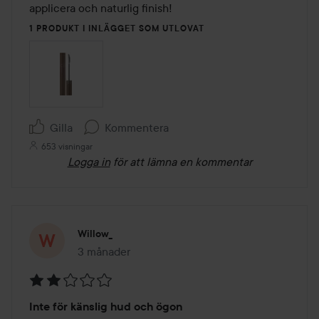
5
applicera och naturlig finish!
1 PRODUKT I INLÄGGET SOM UTLOVAT
Gilla
Kommentera
653 visningar
Logga in
för att lämna en kommentar
Willow_
3 månader
Inlägget skapades 3 månader
Betyg:
Inte för känslig hud och ögon
2