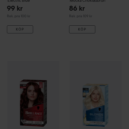
Electric Blue
Mocka Chokladbrun
99 kr
86 kr
Rekommenderat pris 100 kr
Rekommenderat pris 109 kr
Rek. pris 100 kr
Rek. pris 109 kr
KÖP
KÖP
Schwarzkopf
Brilliance
876 Noble Mahogony
120 kr
WOW-pris
Schwarzkopf
Blond