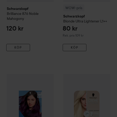
WOW-pris
Schwarzkopf
Brilliance
876 Noble
Schwarzkopf
Mahogony
Blonde
Ultra Lightener
L1++
120 kr
80 kr
Rekommenderat pris 109 kr
Rek. pris 109 kr
KÖP
KÖP
109 kr
Schwarzkopf
LIVE
Intense Color
Schwarzkopf
U69 Amethyst Chrome
Creme Supreme
Rekommendera