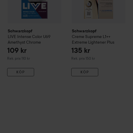
Schwarzkopf
Schwarzkopf
LIVE
Intense Color
U69
Creme Supreme
L1++
Amethyst Chrome
Extreme Lightener Plus
109 kr
135 kr
Rekommenderat pris 110 kr
Rekommenderat pris 150 kr
Rek. pris 110 kr
Rek. pris 150 kr
KÖP
KÖP