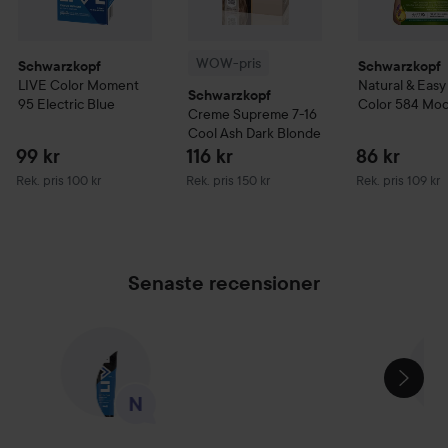
WOW-pris
Schwarzkopf
Schwarzkopf
LIVE
Color Moment
Natural & Easy
Schwarzkopf
95 Electric Blue
Color
584 Mo
Creme Supreme
7-16
Chokladbrun
Cool Ash Dark Blonde
99 kr
116 kr
86 kr
Rekommenderat pris 100 kr
Rekommenderat pris 150 kr
Rekommenderat 
Rek. pris 100 kr
Rek. pris 150 kr
Rek. pris 109 kr
Senaste recensioner
HOPPA ÖVER SEKTIONEN