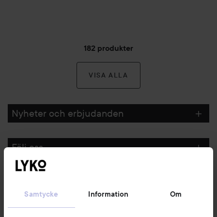
182 produkter
VISA ALLA
Nyheter och erbjudanden
Följ oss
Kundservice
Samtycke
Information
Om
Information