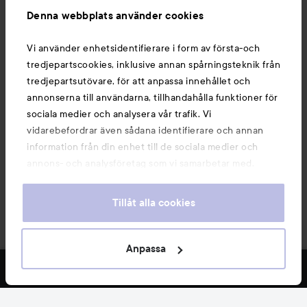
Denna webbplats använder cookies
Du kanske också gillar
Vi använder enhetsidentifierare i form av första-och
tredjepartscookies, inklusive annan spårningsteknik från
tredjepartsutövare, för att anpassa innehållet och
annonserna till användarna, tillhandahålla funktioner för
sociala medier och analysera vår trafik. Vi
vidarebefordrar även sådana identifierare och annan
information från din enhet till de sociala medier och
annons- och analysföretag som vi samarbetar med.
Dessa kan i sin tur kombinera informationen med annan
information som du har tillhandahållit eller som de har
Tillåt alla cookies
samlat in när du har använt deras tjänster. Du godkänner
våra cookies vid fortsatt användande av vår webbplats.
Copyright 2026
För information om hur du kan ändra inställningarna för
Anpassa
E-handel av Avensia
cookies, se vår
Cookie Policy
FILTRERA
MEST SÅLDA