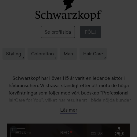
Schwarzkopf
Se profilsida
FÖLJ
Styling
Coloration
Man
Hair Care
Schwarzkopf har i över 115 år varit en ledande aktör i
hårbranschen. Vi strävar ständigt efter att möta de höga
förväntningar som följer med vårt budskap "Professional
HairCare for You", vilket har resulterat i både nöjda kunder
och framgång för varumärket. Vi drivs av en passion för att
Läs mer
skapa vackrare hår, något som reflekteras i var och en av våra
produkter speciellt inom kategorin hårfärg.