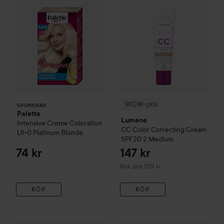
WOW-pris
SPONSRAD
Palette
Lumene
Intensive Creme Coloration
CC
Color Correcting Cream
L9-0 Platinum Blonde
SPF20
2 Medium
74 kr
147 kr
Rekommenderat pris 259 kr
Rek. pris 259 kr
KÖP
KÖP