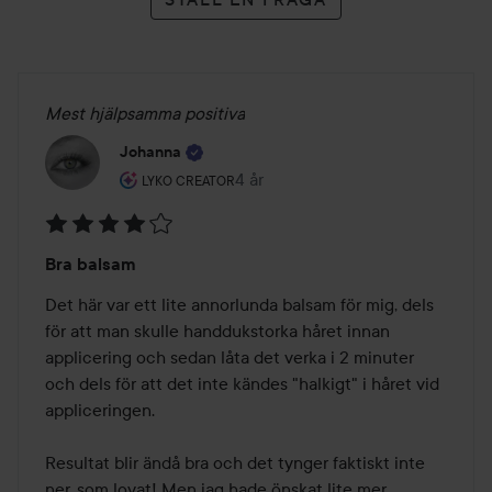
Mest hjälpsamma positiva
Johanna
Användarens roll: Lyko Creator.
4 år
Inlägget skapades 4 år
LYKO CREATOR
Betyg:
Bra balsam
4
av
Det här var ett lite annorlunda balsam för mig, dels 
5
för att man skulle handdukstorka håret innan 
applicering och sedan låta det verka i 2 minuter 
och dels för att det inte kändes "halkigt" i håret vid 
appliceringen.

Resultat blir ändå bra och det tynger faktiskt inte 
ner, som lovat! Men jag hade önskat lite mer 