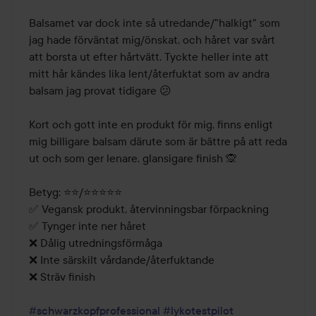
Balsamet var dock inte så utredande/"halkigt" som 
jag hade förväntat mig/önskat, och håret var svårt 
att borsta ut efter hårtvätt. Tyckte heller inte att 
mitt hår kändes lika lent/återfuktat som av andra 
balsam jag provat tidigare 😕

Kort och gott inte en produkt för mig, finns enligt 
mig billigare balsam därute som är bättre på att reda 
ut och som ger lenare, glansigare finish 🙊

Betyg: ⭐️⭐️/⭐️⭐️⭐️⭐️⭐️

✅ Vegansk produkt, återvinningsbar förpackning

✅ Tynger inte ner håret

❌ Dålig utredningsförmåga

❌ Inte särskilt vårdande/återfuktande

❌ Sträv finish

#schwarzkopfprofessional
#lykotestpilot