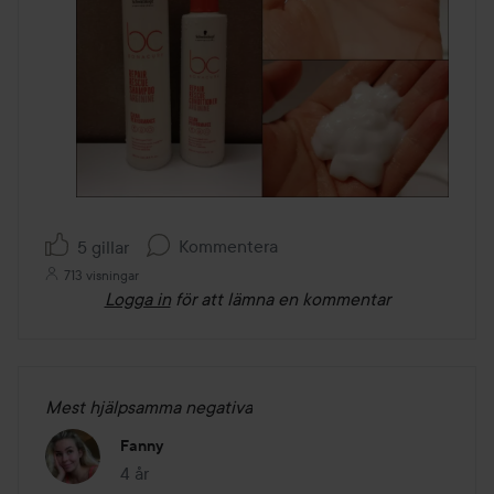
Kommentera
5 gillar
713 visningar
Logga in
för att lämna en kommentar
Mest hjälpsamma negativa
Fanny
4 år
Inlägget skapades 4 år