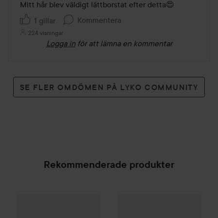
Mitt hår blev väldigt lättborstat efter detta😍
Kommentera
1 gillar
224 visningar
Logga in
för att lämna en kommentar
SE FLER OMDÖMEN PÅ LYKO COMMUNITY
Rekommenderade produkter
Palette
Intensive Creme Coloration
L9-0 Platinum 
WOW-pris
Lumene
CC
Color C
SPONSRAD