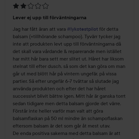
Betyg:
Lever ej upp till förväntningarna
2
av
Jag har fått äran att vara 
#lykotestpilot
 för detta 
5
balsam (+tillhörande schampoo). Tyvärr tycker jag 
inte att produkten levt upp till förväntningarna då 
det skall vara vårdande & reparerande men istället 
har mitt hår bara sett mer slitet ut. Håret har liksom 
stelnat till efter dusch, så som det kan göra om man 
går ut med blött hår på vintern ungefär, på vissa 
partier. Så efter ungefär 6-7 tvättar så slutade jag 
använda produkten och efter det har håret 
successivt blivit bättre igen. Mitt hår är ganska torrt 
sedan tidigare men detta balsam gjorde det värre. 
Förstår inte heller varför man valt att göra 
balsamflaskan på 50 ml mindre än schampoflaskan  
eftersom balsam är det som går åt mest utav. 

De enda positiva sakerna med detta balsam är att 