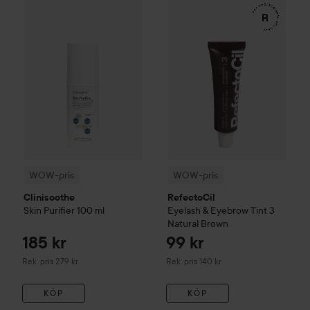
185 kr
WOW-pris
Clinisoothe
Skin Purifier
WOW-pris
100 ml
RefectoCil
Eyelash 
Rekommenderat pris 279 kr
WOW-pris
WOW-pris
Clinisoothe
RefectoCil
Skin Purifier
100 ml
Eyelash & Eyebrow Tint
3
Natural Brown
185 kr
99 kr
Rekommenderat pris 279 kr
Rekommenderat pris 140 kr
Rek. pris 279 kr
Rek. pris 140 kr
KÖP
KÖP