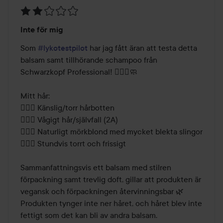
Betyg:
Inte för mig
2
av
Som 
#lykotestpilot
 har jag fått äran att testa detta 
5
balsam samt tillhörande schampoo från 
Schwarzkopf Professional! 🧖🏼‍♀️🧼

Mitt hår:

🧝🏻‍♀️ Känslig/torr hårbotten

🧝🏻‍♀️ Vågigt hår/självfall (2A)

🧝🏻‍♀️ Naturligt mörkblond med mycket blekta slingor

🧝🏻‍♀️ Stundvis torrt och frissigt

Sammanfattningsvis ett balsam med stilren 
förpackning samt trevlig doft, gillar att produkten är 
vegansk och förpackningen återvinningsbar 🌿 
Produkten tynger inte ner håret, och håret blev inte 
fettigt som det kan bli av andra balsam.
