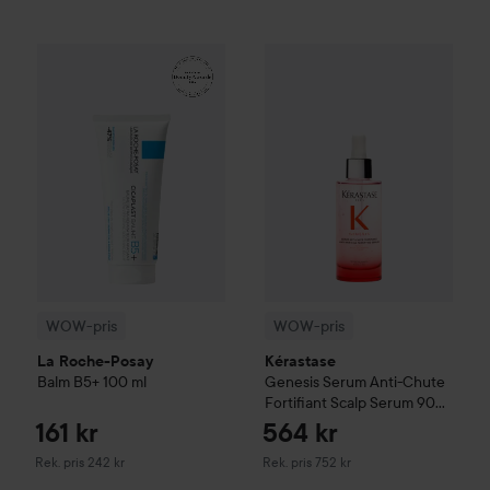
161 kr
WOW-pris
La Roche-Posay
Balm B5+
WOW-pris
100 ml
Kérastase
Genesis
S
Rekommenderat pris 242 kr
WOW-pris
WOW-pris
La Roche-Posay
Kérastase
Balm B5+
100 ml
Genesis
Serum Anti-Chute
Fortifiant Scalp Serum
90
ml
161 kr
564 kr
Rekommenderat pris 242 kr
Rekommenderat pris 752 kr
Rek. pris 242 kr
Rek. pris 752 kr