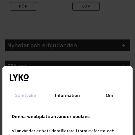
KÖP
KÖP
Nyheter och erbjudanden
Följ oss
Kundservice
Samtycke
Information
Om
Information
Denna webbplats använder cookies
Du kanske också gillar
Vi använder enhetsidentifierare i form av första-och