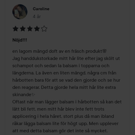
Caroline
4 år
Inlägget skapades 4 år
Betyg:
Nöjd!!!
4
av
en lagom mängd doft av en fräsch produkt🌸

5
Jag handdukstorkade mitt hår lite efter jag skölt ut 
schampot och sedan la balsam i topparna och 
längderna. La även en liten mängd, några cm från 
hårbotten bara för att se vad den gjorde och se hur 
den reagerar. Detta gjorde hela mitt hår lite extra 
skinande✨

Oftast när man lägger balsam i hårbotten så kan det 
lätt bli fett, men mitt hår blev inte fett trots 
applicering i hela håret, stort plus då man ibland 
råkar lägga balsam lite för högt upp. Men upplever 
att med detta balsam gör det inte så mycket.
