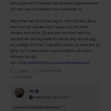
5
blev mjukt och följsamt, det doftade lagom mycket 
och det var inte mycket man behövde ta.

Men efter det så tycker jag att mitt hår blev ännu 
mer torrt än vad den varit innan och att håret 
kändes mer slitet. Så det blev ett litet tvärtom 
resultat än vad jag hade förväntat mig. Nu har jag 
ett väldigt torrt hår i mig själv, så kan ha med det att 
göra. Det funkar säkert mycket bättre på andra 
hårtyper än på 

min. 
#lykotestpilot
#schwarzkopfprofessional
1 kommentar
1 gillar
262 visningar
Ida
Användarens roll: Kundtjänst på Lyko.
4 år
Kommentaren lades 4 år
KUNDTJÄNST PÅ LYKO
Hejsan Stella Ida Rebecka! 🤍 
