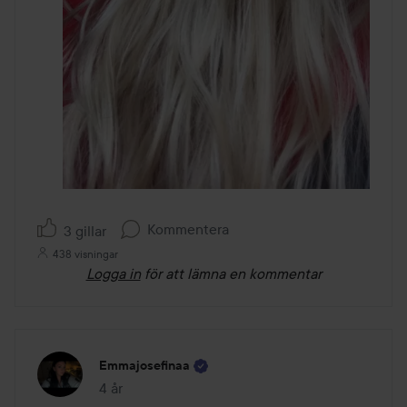
Kommentera
3 gillar
438 visningar
Logga in
för att lämna en kommentar
Emmajosefinaa
4 år
Inlägget skapades 4 år