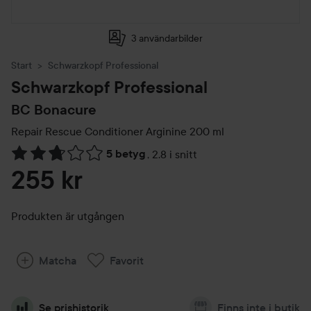
3 användarbilder
Start
Schwarzkopf Professional
Schwarzkopf Professional
BC Bonacure
Repair Rescue Conditioner Arginine
200 ml
5 betyg
,
2.8 i snitt
Hoppa till Betyg & kommentarer
255 kr
Produkten är utgången
Matcha
Favorit
Se prishistorik
Finns inte i butik