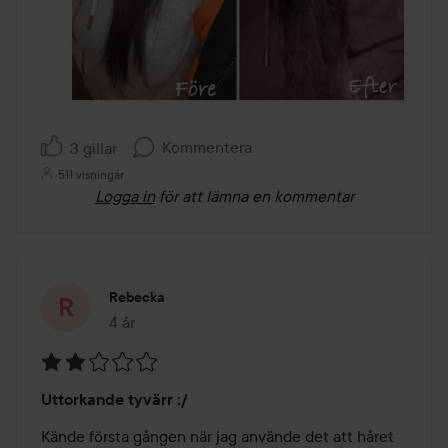
Kommentera
3 gillar
511 visningar
Logga in
för att lämna en kommentar
Rebecka
4 år
Inlägget skapades 4 år
Betyg:
Uttorkande tyvärr :/
2
av
Kände första gången när jag använde det att håret 