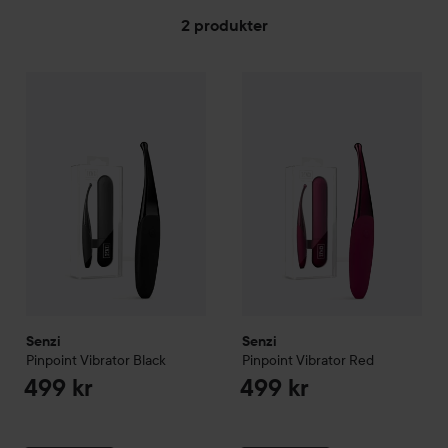
2 produkter
Senzi
HOPPA TILL FILTRERA
Pinpoint Vibrator
Black
Senzi
Pinpoint Vibrator
Red
499 kr
499
Senzi
Senzi
Pinpoint Vibrator
Black
Pinpoint Vibrator
Red
499 kr
499 kr