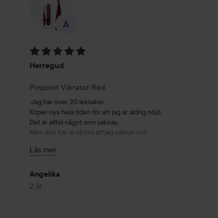
Betyg: 5 av 5
Herregud
Pinpoint Vibrator Red
Jag har över 20 leksaker.  

Köper nya hela tiden för att jag är aldrig nöjd.  

Det är alltid något som saknas.

Men den här är så bra att jag saknar ord.

 Den gör verkligen det du vill och det är så skönt att 
Läs mer
man inte vet vart man ska ta vägen.

 Det finns 4 inställningar 2 styrkor i vibration. 

En som pulserar o en som har något annat mönster.  

Angelika
Den är snygg.

2 år
 Lagom stor och väldigt lätt i handen. 

Gillar att man får förvaring med vilket är sällsynt.  

Den är verkligen värt pengarna 