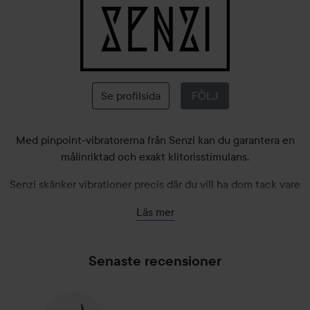
Senzi
Se profilsida
FÖLJ
Med pinpoint-vibratorerna från Senzi kan du garantera en
målinriktad och exakt klitorisstimulans.
Senzi skänker vibrationer precis där du vill ha dom tack vare
den smala designen.
Läs mer
Smidig att ta med då alla Senzi levereras med ett diskret
förfaringsetui som enkelt kan slängas ner i väskan. Dessa
Senaste recensioner
eleganta vibrationer från Senzi gör dig inte besviken.