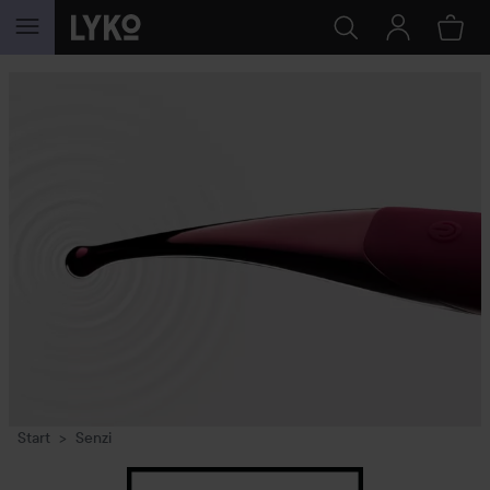
HOPPA TILL INNEHÅLLET
Start
Senzi