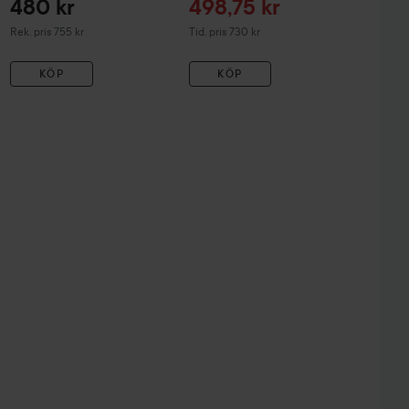
Reapris
480 kr
498,75 kr
Rekommenderat pris 755 kr
Tidigare pris 730 kr
Rek. pris 755 kr
Tid. pris 730 kr
KÖP
KÖP