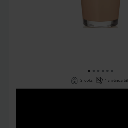
2 looks
1 användarbi