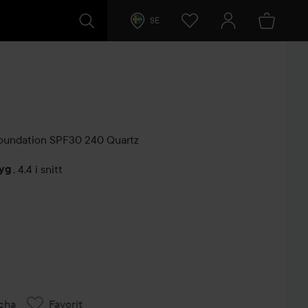
SE
Foundation SPF30
240 Quartz
tyg
,
4.4 i snitt
arer
cha
Favorit