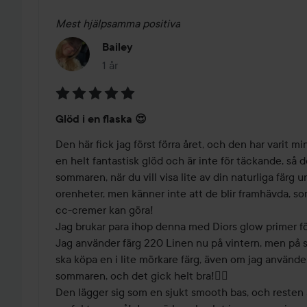
Mest hjälpsamma positiva
Bailey
1 år
Inlägget skapades 1 år
Betyg:
Glöd i en flaska 😍
5
av
Den här fick jag först förra året, och den har varit m
5
en helt fantastisk glöd och är inte för täckande, så d
sommaren, när du vill visa lite av din naturliga färg u
orenheter, men känner inte att de blir framhävda, som
cc-cremer kan göra! 

Jag brukar para ihop denna med Diors glow primer för
Jag använder färg 220 Linen nu på vintern, men på s
ska köpa en i lite mörkare färg, även om jag använde
sommaren, och det gick helt bra!🤦‍♀️

Den lägger sig som en sjukt smooth bas, och resten 