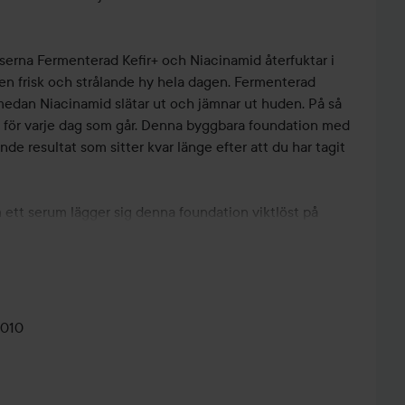
serna Fermenterad Kefir+ och Niacinamid återfuktar i
 en frisk och strålande hy hela dagen. Fermenterad
 medan Niacinamid slätar ut och jämnar ut huden. På så
are för varje dag som går. Denna byggbara foundation med
de resultat som sitter kvar länge efter att du har tagit
ett serum lägger sig denna foundation viktlöst på
som ger ansiktet massor av lyster. Du kommer omedelbart
, synliga porer minimeras och huden känns välvårdad.
ng
n att stråla
0010
serum