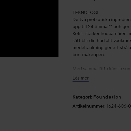
TEKNOLOGI
De två prebiotiska ingredien
upp till 24 timmar** och ger
Kefir+ stärker hudbarriären,
sätt blir din hud allt vackr
medeltäckning ger ett strålan
bort makeupen.
Med samma lätta känsla som 
huden för en vacker finish 
Läs mer
att märka en jämnare hudton
Medium uppbyggbar täckni
Foundation
Kategori
:
En glowig finish som får hude
1624-606-
Artikelnummer
:
Samma konsistens som ett 
Återfuktning i 24 timmar***
12 timmars hållbarhet**