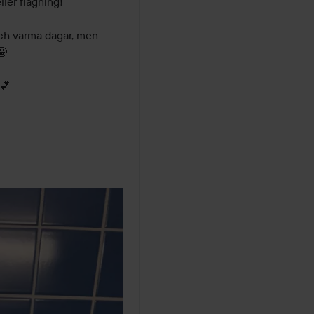
er flagning!

ch varma dagar, men 


💕
