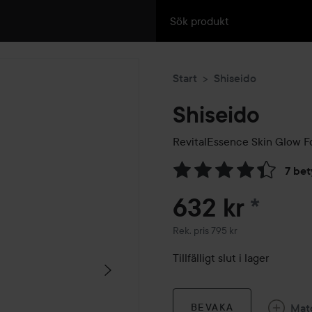
Start
Shiseido
Shiseido
RevitalEssence Skin Glow 
7 be
Hoppa till Betyg & komment
632 kr
*
Rekommenderat pris 795 kr
Rek. pris 795 kr
Tillfälligt slut i lager
Mat
BEVAKA