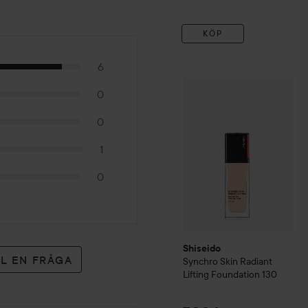
produkten.
KÖP
2) Applicera jämnt från mit
Brush för att bygga upp täc
6
30 ml
Shiseido
Synchro Skin
Radi
0
0
1
0
Shiseido
LL EN FRÅGA
Synchro Skin
Radiant
Lifting Foundation
130