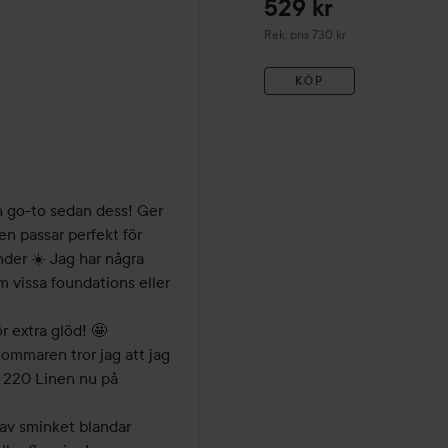
529 kr
Rekommenderat pris 730 kr
Rek. pris 730 kr
KÖP
in go-to sedan dess! Ger 
en passar perfekt för 
nder ☀️ Jag har några 
 vissa foundations eller 
 extra glöd! 🤩

ommaren tror jag att jag 
 220 Linen nu på 
av sminket blandar 