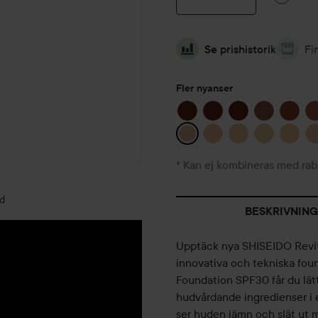
Se prishistorik
Fi
Fler nyanser
* Kan ej kombineras med rab
ld
BESKRIVNING
Upptäck nya SHISEIDO Revit
innovativa och tekniska fo
Foundation SPF30 får du lätt
hudvårdande ingredienser i 
ser huden jämn och slät ut me