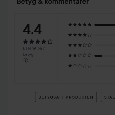
Betyg & kommentarer
Betyg:
4.4
4.4
Baserat
Baserat på 7
på
betyg
i
7
betyg
BETYGSÄTT PRODUKTEN
STÄ