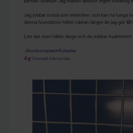
perfekt ovanpå! Jag märker absolut ingen creasing ell
Jag jobbar också som elektriker, och kan ha tunga o
denna foundation håller nästan längre än jag gör 😅
Lite dyr, men håller länge och du märker kvaliteten! 
#konkurranseinflutester
Översatt från norska