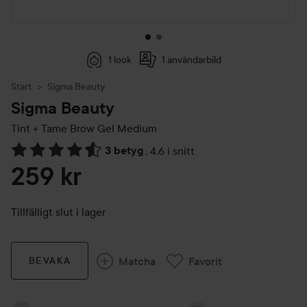
1 look
1 användarbild
Start
Sigma Beauty
Sigma Beauty
Tint + Tame Brow Gel
Medium
3 betyg
,
4.6 i snitt
Hoppa till Betyg & kommentarer
259 kr
Tillfälligt slut i lager
Matcha
Favorit
BEVAKA