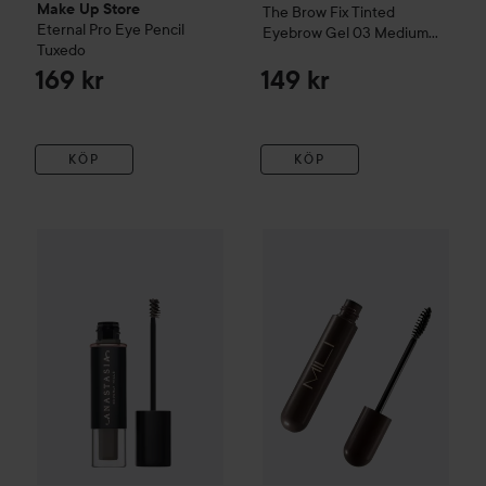
Make Up Store
The Brow Fix Tinted
Eternal Pro Eye Pencil
Eyebrow Gel
03 Medium
Tuxedo
Brown
169 kr
149 kr
KÖP
KÖP
MILI Cosmetics
Brow Gel Shap
30
Anastasia Beverly Hills
Volumizing Tinted Brow Gel
Taupe
Rekom