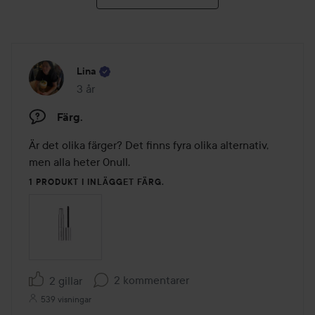
Lina
3 år
Inlägget skapades 3 år
Färg.
Är det olika färger? Det finns fyra olika alternativ, 
men alla heter 0null.
1 PRODUKT I INLÄGGET FÄRG.
2 kommentarer
2 gillar
539 visningar