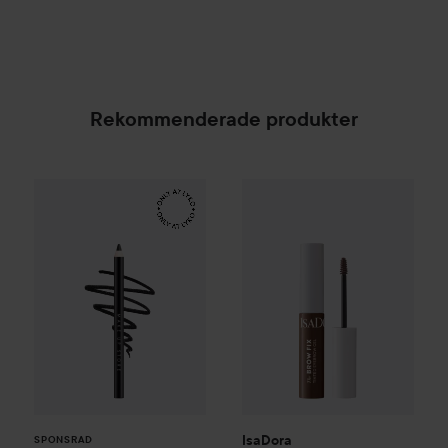
Rekommenderade produkter
Make Up Store
Eternal Pro Eye Pencil
IsaDora
The Brow Fix Tinted 
Tuxedo
169 kr
SPONSRAD
IsaDora
SPONSRAD