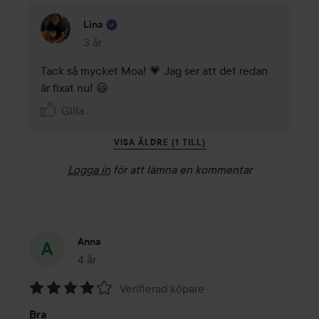
Lina
3 år
Kommentaren lades 3 år
Tack så mycket Moa! 💗 Jag ser att det redan 
är fixat nu! 😃
Gilla
VISA ÄLDRE (1 TILL)
Logga in
för att lämna en kommentar
Anna
4 år
Inlägget skapades 4 år
Verifierad köpare
Betyg:
Bra