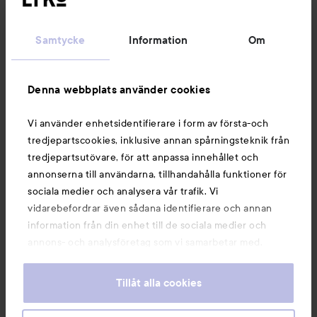
Kundservice
Samtycke
Information
Om
Information
Denna webbplats använder cookies
Du kanske också gillar
Vi använder enhetsidentifierare i form av första-och
tredjepartscookies, inklusive annan spårningsteknik från
tredjepartsutövare, för att anpassa innehållet och
annonserna till användarna, tillhandahålla funktioner för
sociala medier och analysera vår trafik. Vi
vidarebefordrar även sådana identifierare och annan
information från din enhet till de sociala medier och
annons- och analysföretag som vi samarbetar med.
Dessa kan i sin tur kombinera informationen med annan
information som du har tillhandahållit eller som de har
Tillåt alla cookies
samlat in när du har använt deras tjänster. Du godkänner
våra cookies vid fortsatt användande av vår webbplats.