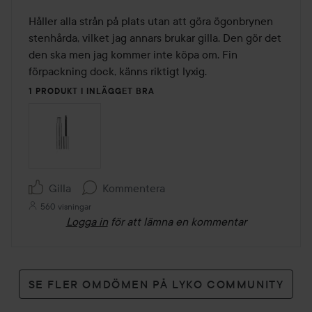
4
av
Håller alla strån på plats utan att göra ögonbrynen 
5
stenhårda, vilket jag annars brukar gilla. Den gör det 
den ska men jag kommer inte köpa om. Fin 
förpackning dock, känns riktigt lyxig. 
1 PRODUKT I INLÄGGET BRA
Gilla
Kommentera
560 visningar
Logga in
för att lämna en kommentar
SE FLER OMDÖMEN PÅ LYKO COMMUNITY