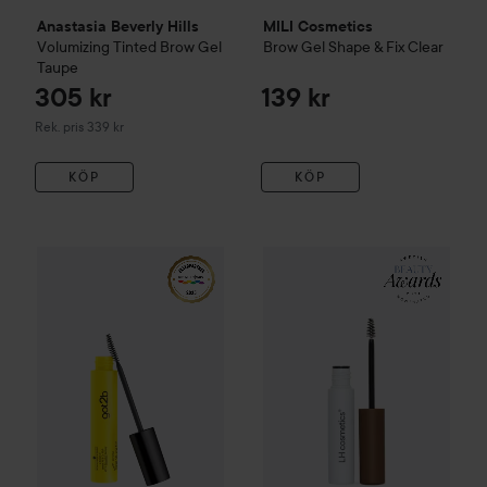
Anastasia Beverly Hills
MILI Cosmetics
Volumizing Tinted Brow Gel
Brow Gel Shape & Fix
Clear
Taupe
305 kr
139 kr
Rekommenderat pris 339 kr
Rek. pris 339 kr
KÖP
KÖP
LH cosmetics
Tinted Brow Ge
WOW-pris
got2b
Glued 4 Brows & Edges
16 ml
Ett guld- och 