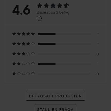
Betyg:
4.6
Baserat på 3 betyg
i
4.6
Baserat
på
1
1
3
0
betyg
1
0
BETYGSÄTT PRODUKTEN
STÄLL EN FRÅGA