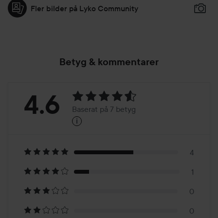
Fler bilder på Lyko Community
Betyg & kommentarer
Betyg:
4.6
Baserat på 7 betyg
i
4.6
Baserat
på
4
1
7
0
0