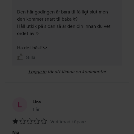
Den här godingen är bara tillfälligt slut men 
den kommer snart tillbaka 😍

Håll utkik på sidan så är den din innan du vet 
ordet av ✨

Ha det bäst!🤍
Gilla
Logga in
för att lämna en kommentar
Lina
1 år
Inlägget skapades 1 år
Verifierad köpare
Betyg:
Nja