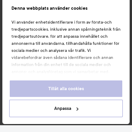
Information
Denna webbplats använder cookies
Du kanske också gillar
Vi använder enhetsidentifierare i form av första-och
tredjepartscookies, inklusive annan spårningsteknik från
tredjepartsutövare, för att anpassa innehållet och
annonserna till användarna, tillhandahålla funktioner för
sociala medier och analysera vår trafik. Vi
vidarebefordrar även sådana identifierare och annan
information från din enhet till de sociala medier och
annons- och analysföretag som vi samarbetar med.
Dessa kan i sin tur kombinera informationen med annan
information som du har tillhandahållit eller som de har
Tillåt alla cookies
samlat in när du har använt deras tjänster. Du godkänner
våra cookies vid fortsatt användande av vår webbplats.
Copyright 2026
För information om hur du kan ändra inställningarna för
Anpassa
E-handel av Avensia
cookies, se vår
Cookie Policy