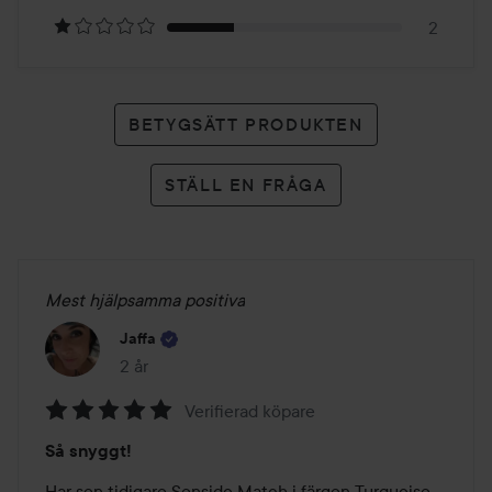
betyg
2
BETYGSÄTT PRODUKTEN
STÄLL EN FRÅGA
Mest hjälpsamma positiva
Jaffa
2 år
Inlägget skapades 2 år
Verifierad köpare
Betyg:
Så snyggt!
5
av
Har sen tidigare Sensido Match i färgen Turquoise 