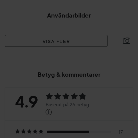
Användarbilder
VISA FLER
Betyg & kommentarer
Betyg:
4.9
Baserat på 26 betyg
i
4.9
Baserat
på
17