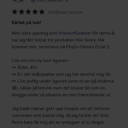
3 år
Inlägget skapades 3 år
LYKO CREATOR
Verifierad testare
Betyg:
Kärlek på tub!
5
av
Mitt sista uppdrag som 
#lykoinflutester
 för detta år 
5
har jag fått testat tre produkter från Sisley. Här 
kommer min  recension på Phyto-Cernes Éclat 2. 

Lite om min hy runt ögonen:

👀 Äldre, 45+

👀 En del skåksparkar som jag har skrattat mig till.

👀 Lite puffig under ögonen (som ni ser på bilderna 
😅), sällan jättemörk men det brukar bli som en 
skugga under så påsarna ser mer framträdande ut.

Jag hade nästan gett upp hoppat om att hitta en 
concealer som passar mig, då jag tycker att dom 
flesta bara får mig att se rynkigare ut ju längre 