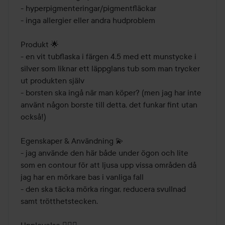
- hyperpigmenteringar/pigmentfläckar 

- inga allergier eller andra hudproblem 

Produkt 🌟

- en vit tubflaska i färgen 4.5 med ett munstycke i 
silver som liknar ett läppglans tub som man trycker 
ut produkten själv

- borsten ska ingå när man köper? (men jag har inte 
använt någon borste till detta, det funkar fint utan 
också!)

Egenskaper & Användning 💫

- jag använde den här både under ögon och lite 
som en contour för att ljusa upp vissa områden då 
jag har en mörkare bas i vanliga fall 

- den ska täcka mörka ringar, reducera svullnad 
samt trötthetstecken. 
