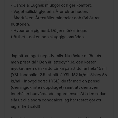
- Candeia: Lugnar, mjukgör och ger komfort.

- Vegetabiliskt glycerin: Återfuktar huden.

- Åkerfräken: Återställer mineraler och förbättrar 
hudtonen.

- Hyperrena pigment: Döljer mörka ringar, 
trötthetstecken och skuggiga områden.

Jag hittar inget negativt alls. Nu tänker ni förstås, 
men priset då? Den är jättedyr? Ja, den kostar 
mycket men då ska du tänka på att du får hela 15 ml 
(YSL innehåller 2,5 ml, alltså YSL 162 kr/ml, Sisley 66 
kr/ml - inbygd borse i YSL), du får med en pensel 
(den ingick inte i uppdraget) samt att den även 
innehåller hudvårdande ingredienser. Att den sedan 
slår ut alla andra concealers jag har testat gör att 
jag är helt såld!!
