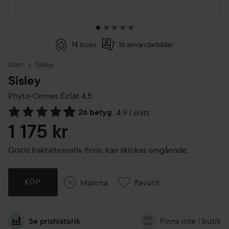
14 looks
16 användarbilder
Start
Sisley
Sisley
Phyto-Cernes Éclat
4,5
26 betyg
,
4.9 i snitt
Hoppa till Betyg & kommentarer
1 175 kr
Gratis fraktalternativ finns, kan skickas omgående.
Matcha
Favorit
KÖP
Se prishistorik
Finns inte i butik