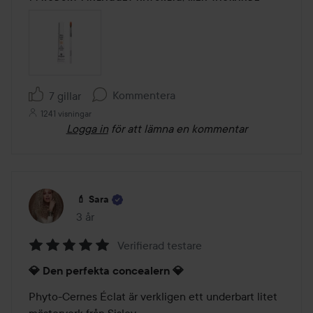
Kommentera
7 gillar
1241 visningar
Logga in
för att lämna en kommentar
💄 Sara
3 år
Inlägget skapades 3 år
Verifierad testare
Betyg:
💎 Den perfekta concealern 💎
5
av
Phyto-Cernes Éclat är verkligen ett underbart litet 
5