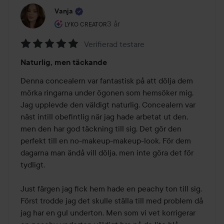
Vanja
Användarens roll: Lyko Creator.
3 år
Inlägget skapades 3 år
LYKO CREATOR
Verifierad testare
Betyg:
Naturlig, men täckande
5
av
Denna concealern var fantastisk på att dölja dem 
5
mörka ringarna under ögonen som hemsöker mig. 
Jag upplevde den väldigt naturlig. Concealern var 
näst intill obefintlig när jag hade arbetat ut den, 
men den har god täckning till sig. Det gör den 
perfekt till en no-makeup-makeup-look. För dem 
dagarna man ändå vill dölja, men inte göra det för 
tydligt.

Just färgen jag fick hem hade en peachy ton till sig. 
Först trodde jag det skulle ställa till med problem då 
jag har en gul underton. Men som vi vet korrigerar 