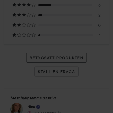
6
26
2
betyg
0
1
BETYGSÄTT PRODUKTEN
STÄLL EN FRÅGA
Mest hjälpsamma positiva
Nina
Användarens roll: Lyko Creator.