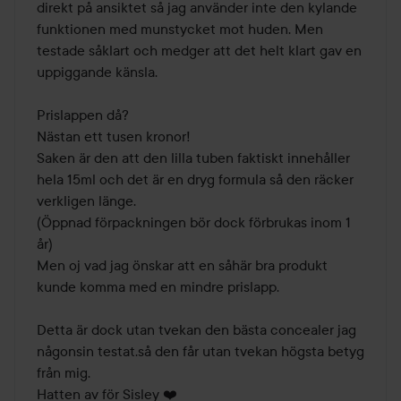
direkt på ansiktet så jag använder inte den kylande 
funktionen med munstycket mot huden. Men 
testade såklart och medger att det helt klart gav en 
uppiggande känsla.

Prislappen då? 

Nästan ett tusen kronor! 

Saken är den att den lilla tuben faktiskt innehåller 
hela 15ml och det är en dryg formula så den räcker 
verkligen länge.

(Öppnad förpackningen bör dock förbrukas inom 1 
år)

Men oj vad jag önskar att en såhär bra produkt 
kunde komma med en mindre prislapp.

Detta är dock utan tvekan den bästa concealer jag 
någonsin testat.så den får utan tvekan högsta betyg 
från mig.

Hatten av för Sisley ❤️
