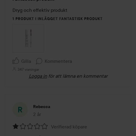
5
av
Dryg och effektiv produkt
5
1 PRODUKT I INLÄGGET FANTASTISK PRODUKT
Gilla
Kommentera
347 visningar
Logga in
för att lämna en kommentar
Rebecca
2 år
Inlägget skapades 2 år
Verifierad köpare
Betyg: