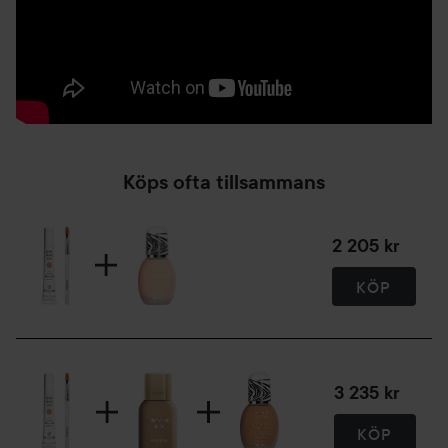
Köps ofta tillsammans
2 205 kr
KÖP
3 235 kr
KÖP