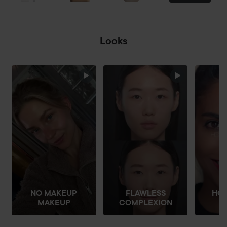
Looks
HOPPA ÖVER SEKTIONEN
NO MAKEUP
FLAWLESS
HO
MAKEUP
COMPLEXION