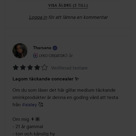
VISA ÄLDRE (2 TILL)
Logga in
för att lämna en kommentar
Tharsana
Användarens roll: Lyko Creator.
3 år
Inlägget skapades 3 år
LYKO CREATOR
Verifierad testare
Betyg:
Lagom täckande concealer ✨️
4
av
Om du som läser det här gillar medium täckande 
5
sminkprodukter är denna en goding värd att testa 
från 
#sisley
 🥰

Om mig 👩🏾

- 21 år gammal

- torr och känslig hy
