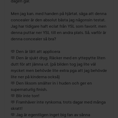
dagen går.  

Men jag kan, med handen på hjärtat, säga att denna 
concealer är den absolut bästa jag någonsin testat. 
Jag har tidigare haft eclat från YSL som favorit, men 
denna puttar ner YSL till en andra plats. Så, varför är 
denna concealer så bra?

🫶 Den är lätt att applicera 

🫶 Den är sjukt dryg. Räcker med en yttepytte liten 
dutt för att jämna ut. (på bilden tog jag lite väl 
mycket men behövde lite extra pga att jag behövde 
lite ner på kinderna också)

🫶 Den liksom smälter in i huden och ger en 
supernaturlig finish.

🫶 Blir inte torr!

🫶 Framhäver inte rynkorna, trots dagar med många 
skratt!

🫶 Jag är egentligen inget big fan av sånna 