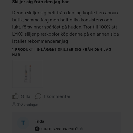
Skiljer sig från den jag har
1
av
Denna skiljer sig helt från den jag köpte i en annan 
5
butik, samma färg men helt olika konsistens och 
lukt, försvinner spårlöst på huden. Tror till 100% att 
LYKO säljer piratkopior köp denna på en annan sida 
istället rekommenderar jag
1 PRODUKT I INLÄGGET SKILJER SIG FRÅN DEN JAG
HAR
Gilla
1 kommentar
310 visningar
Tilda
Användarens roll: Kundtjänst på Lyko.
2 år
Kommentaren lades 2 år
KUNDTJÄNST PÅ LYKO