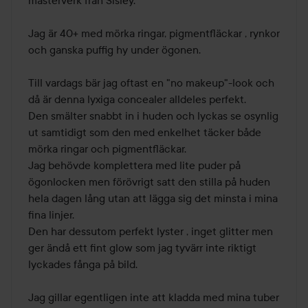
mästerverk från Sisley. 

Jag är 40+ med mörka ringar, pigmentfläckar , rynkor 
och ganska puffig hy under ögonen.

Till vardags bär jag oftast en "no makeup"-look och 
då är denna lyxiga concealer alldeles perfekt.

Den smälter snabbt in i huden och lyckas se osynlig 
ut samtidigt som den med enkelhet täcker både 
mörka ringar och pigmentfläckar.

Jag behövde komplettera med lite puder på 
ögonlocken men förövrigt satt den stilla på huden 
hela dagen lång utan att lägga sig det minsta i mina 
fina linjer.

Den har dessutom perfekt lyster , inget glitter men 
ger ändå ett fint glow som jag tyvärr inte riktigt 
lyckades fånga på bild. 

Jag gillar egentligen inte att kladda med mina tuber 