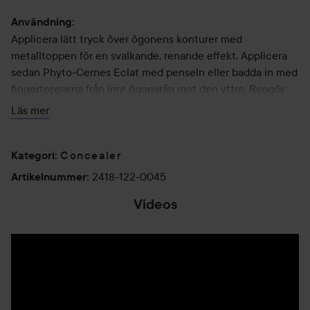
Användning:
Applicera lätt tryck över ögonens konturer med
metalltoppen för en svalkande, renande effekt. Applicera
sedan Phyto-Cernes Eclat med penseln eller badda in med
fingertopparna från inre ögonvrån mot den yttre. Rengör
penseln regelbundet med tvål och vatten.
Läs mer
Concealer
Kategori
:
2418-122-0045
Artikelnummer
:
Videos