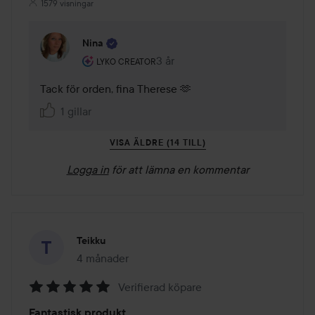
1579 visningar
Nina
Användarens roll: Lyko Creator.
3 år
Kommentaren lades 3 år
LYKO CREATOR
Tack för orden, fina Therese 🫶
1 gillar
VISA ÄLDRE (14 TILL)
Logga in
för att lämna en kommentar
Teikku
4 månader
Inlägget skapades 4 månader
Verifierad köpare
Betyg:
Fantastisk produkt