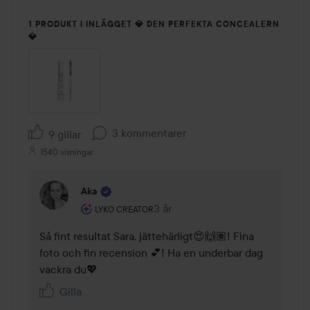
1 PRODUKT I INLÄGGET 💎 DEN PERFEKTA CONCEALERN
💎
3 kommentarer
9 gillar
1540 visningar
Aka
Användarens roll: Lyko Creator.
3 år
Kommentaren lades 3 år
LYKO CREATOR
Så fint resultat Sara, jättehärligt😍🙌🏽! Fina 
foto och fin recension 💕! Ha en underbar dag 
vackra du💖
Gilla