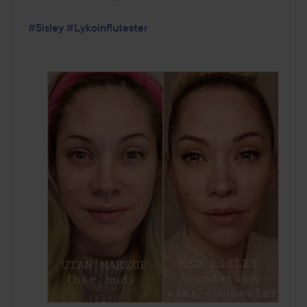
#Sisley
#Lykoinflutester