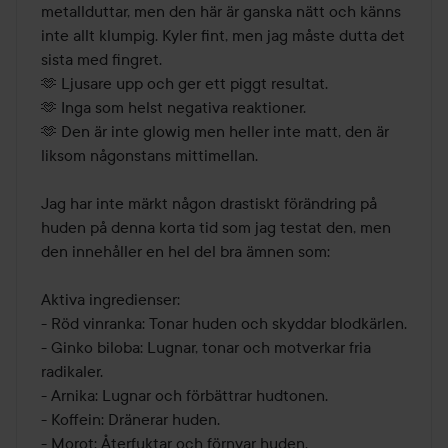
metallduttar, men den här är ganska nätt och känns 
inte allt klumpig. Kyler fint, men jag måste dutta det 
sista med fingret.

🫶 Ljusare upp och ger ett piggt resultat.

🫶 Inga som helst negativa reaktioner.

🫶 Den är inte glowig men heller inte matt, den är 
liksom någonstans mittimellan.

Jag har inte märkt någon drastiskt förändring på 
huden på denna korta tid som jag testat den, men 
den innehåller en hel del bra ämnen som:

Aktiva ingredienser:

- Röd vinranka: Tonar huden och skyddar blodkärlen.

- Ginko biloba: Lugnar, tonar och motverkar fria 
radikaler.

- Arnika: Lugnar och förbättrar hudtonen.

- Koffein: Dränerar huden.

- Morot: Återfuktar och förnyar huden.
