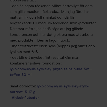
Upplevelse 🤷🏾‍♀️

- den är lagom täckande, vilket är trevligt för dem 
som gillar medium täckande.... Men jag föredrar 
matt smink och full sminkat och därför 
högtäckande till medium täckande sminkprodukter. 
Däremot måste jag ändå säga att jag gillade 
konsistensen och hur det gick bra med att arbeta 
med produkten. Den är lagom tjock. 

- inga trötthetstecken syns (hoppas jag) vilket den 
lyckats med 🌟🌟

- det blir ett mycket fint resultat Om man 
kombinerar sisleys foundation : 
lyko.com/sv/sisley/sisley-phyto-teint-nude-5w---
toffee-30-ml
Samt corrector: 
lyko.com/sv/sisley/sisley-stylo-
correct--5-17-g
#lykoinflutester