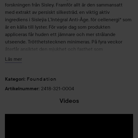
forskningen från Sisley. Framför allt är den sammansatt
med extrakt av persiskt silkesträd, en viktig aktiv
ingrediens i Sisleÿa L'Intégral Anti-Âge, för cellenergi* som
är en källa till lyster. För varje dag som produkten
appliceras får huden ett jämnare och mer strålande
utseende. Trötthetstecknen minimeras. På fyra veckor
återfår ansiktet den mjukhet och fasthet som
kännetecknar ungdomlig hud. Rynkorna har tonats ner.
Läs mer
Huden har blivit återfuktad, fylligare och tätare.Oljefri
sammansättning, täpper inte till porerna, passar alla
hudtyper.* In vitro-testad
Foundation
Kategori
:
2418-321-0004
Artikelnummer
:
Användning:
Videos
Täck fingertopparna med foundation. Applicera den i
ansiktet, på halsen och – om du vill – även i dekolletaget
genom att badda lätt. Massera in foundationkrämen med
cirkelformade rörelser, börja från mitten av ansiktet och gå
utåt. Börja längst ner i ansiktet och arbeta dig uppåt för att