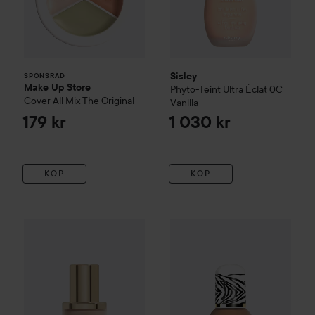
Sisley
SPONSRAD
Make Up Store
Phyto-Teint Ultra Éclat
0C
Cover All Mix
The Original
Vanilla
179 kr
1 030 kr
KÖP
KÖP
Sisley
Phyto-Teint Perfection
2C Soft beige
Sisley
Phyto-Teint Ultra Éclat
1 100 kr