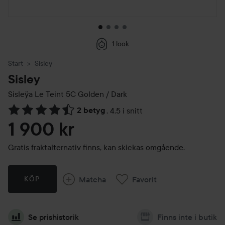
1 look
Start
Sisley
Sisley
Sisleÿa Le Teint
5C Golden / Dark
2 betyg
,
4.5 i snitt
Hoppa till Betyg & kommentarer
1 900 kr
Gratis fraktalternativ finns, kan skickas omgående.
Matcha
Favorit
KÖP
Se prishistorik
Finns inte i butik