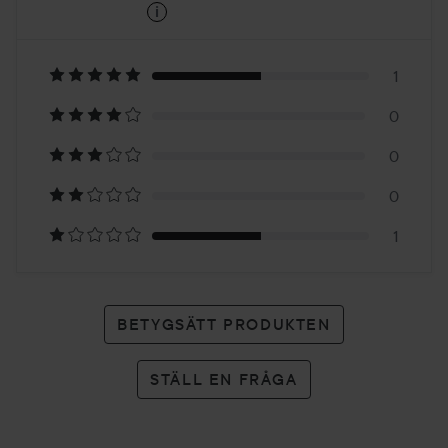
i
4.5
Baserat
på
1
0
2
0
betyg
0
1
BETYGSÄTT PRODUKTEN
STÄLL EN FRÅGA