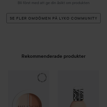
Bli först med att ge din åsikt om produkten
SE FLER OMDÖMEN PÅ LYKO COMMUNITY
Rekommenderade produkter
Make Up Store
Cover All Mix
Sisley
Phyto-Teint Ultra Éclat
The Original
179 kr
SPONSRAD