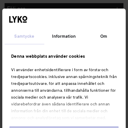
Följ oss
Kundservice
Samtycke
Information
Om
Information
Denna webbplats använder cookies
Du kanske också gillar
Vi använder enhetsidentifierare i form av första-och
tredjepartscookies, inklusive annan spårningsteknik från
tredjepartsutövare, för att anpassa innehållet och
annonserna till användarna, tillhandahålla funktioner för
sociala medier och analysera vår trafik. Vi
vidarebefordrar även sådana identifierare och annan
information från din enhet till de sociala medier och
annons- och analysföretag som vi samarbetar med.
Dessa kan i sin tur kombinera informationen med annan