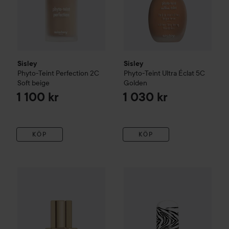
Sisley
Sisley
Phyto-Teint Perfection
2C
Phyto-Teint Ultra Éclat
5C
Soft beige
Golden
1 100 kr
1 030 kr
KÖP
KÖP
Sisley
Phyto-Teint Perfection
00N Pearl
Sisley
Phyto-Teint Ultra Éclat
1 100 kr