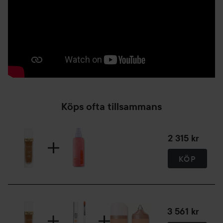
jämna ut linjerna. Avsluta med att klappa huden för ett
jämnt utseende. Kan även appliceras med en borste.
30 ml
Köps ofta tillsammans
2 315 kr
KÖP
3 561 kr