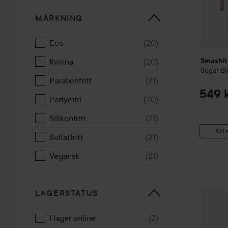
MÄRKNING
Eco
(
20
)
Kvinna
(
20
)
Smashit
Sugar Bl
Parabenfritt
(
21
)
549 
Parfymfri
(
20
)
Silikonfritt
(
21
)
KÖ
Sulfatfritt
(
21
)
Vegansk
(
21
)
LAGERSTATUS
Smashit
I lager online
(
2
)