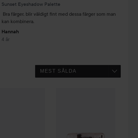
Sunset Eyeshadow Palette
Bra färger, blir väldigt fint med dessa färger som man 
kan kombinera.
Hannah
4 år
t Cosmetics
Beige
Triple Touch Beauty Sponges
Smashit Cosmetics
Purple
Sparkle Brush Set
279 kr
89 kr
3