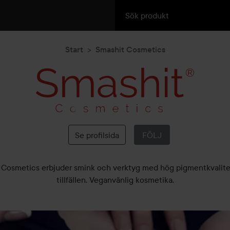
Start
Smashit Cosmetics
Smashit
Cosmetics
Se profilsida
FÖLJ
 Cosmetics erbjuder smink och verktyg med hög pigmentkvalitet 
tillfällen. Veganvänlig kosmetika.