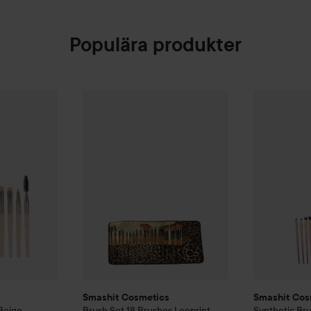
Populära produkter
s
Everyday Brush Set
Smashit Cosmetics
Beige
Brush Set 18 Brushes Leopri
Smashit Co
279 kr
Smashit Cosmetics
Smashit Cos
Beige
Brush Set 18 Brushes Leoprint
Synthetic Bru