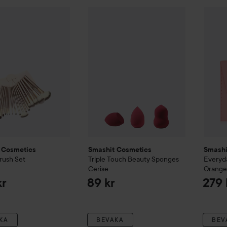
 Cosmetics
Luxury Brush Set
Smashit Cosmetics
Triple Touch Beaut
Smashi
499 kr
 Cosmetics
Smashit Cosmetics
Smashi
rush Set
Triple Touch Beauty Sponges
Everyd
Cerise
Orange
kr
89 kr
279 
KA
BEVAKA
BEV