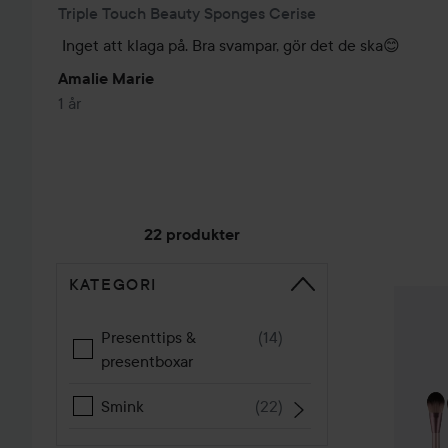
Triple Touch Beauty Sponges Cerise
Inget att klaga på. Bra svampar, gör det de ska😊
Amalie Marie
1 år
22 produkter
KATEGORI
HOPPA TILL SORTERA
Smashit
Presenttips &
(
14
)
presentboxar
Smink
(
22
)