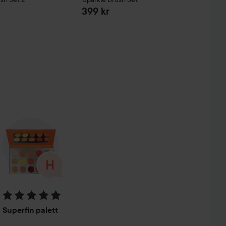
399 kr
Betyg: 5 av 5
Superfin palett