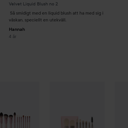
Velvet Liquid Blush no 2
Så smidigt med en liquid blush att ha med sig i 
väskan, speciellt en utekväll.
Hannah
4 år
 Cosmetics
Sugar Blush Brush Set
Smashit Cosmetics
Everyday Brush Set
Smashi
549 kr