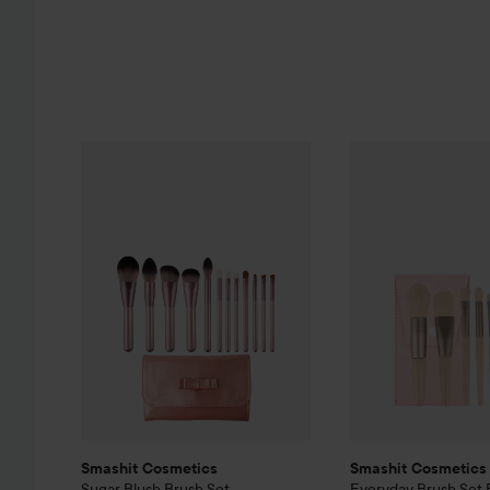
Smashit Cosmetics
Sugar Blush Brush Set
Smashit Cosmetic
549 kr
Smashit Cosmetics
Smashit Cosmetics
Sugar Blush Brush Set
Everyday Brush Set