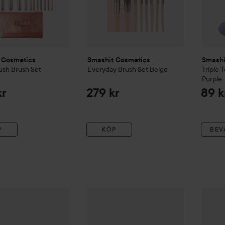
 Cosmetics
Smashit Cosmetics
Smashi
ush Brush Set
Everyday Brush Set
Beige
Triple
Purple
kr
279 kr
89 k
P
KÖP
BEV
 Cosmetics
Brush Set 18 Brushes Leoprint
Smashit Cosmetics
Everyday Brush Set
Smashi
439 kr