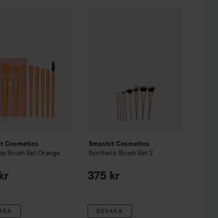
y Sponges
t Cosmetics
Cerise
Everyday Brush Set Orange
Smashit Cosmetics
Orange
Synthetic Brush Se
89 kr
279 kr
t Cosmetics
Smashit Cosmetics
ay Brush Set Orange
Synthetic Brush Set 2
kr
375 kr
AKA
BEVAKA