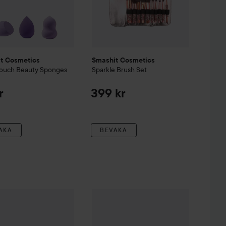
t Cosmetics
Smashit Cosmetics
 Touch Beauty Sponges
Sparkle Brush Set
r
399 kr
AKA
BEVAKA
t Cosmetics
Grey
Travel Brush Set
Smashit Cosmetics
Everyday Brush Se
279 kr
339 kr