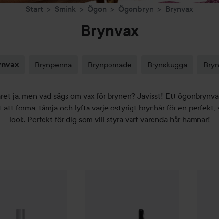
Start
Smink
Ögon
Ögonbryn
Brynvax
Brynvax
ynvax
Brynpenna
Brynpomade
Brynskugga
Bryn
året ja, men vad sägs om vax för brynen? Javisst! Ett ögonbrynv
 att forma, tämja och lyfta varje ostyrigt brynhår för en perfekt,
look. Perfekt för dig som vill styra vart varenda hår hamnar!
145 kr
e.l.f.
Bro
e
Brow Care Shaping Wax
2 Grey Brown
Anastasia Beverly Hills
Deluxe Mini Bro
Rekommenderat pris 169 kr