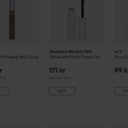
Anastasia Beverly Hills
e.l.f.
re Shaping Wax
2 Grey
Deluxe Mini Brow Freeze Gel
Brow Li
r
171 kr
99 k
erat pris 169 kr
Rekommenderat pris 199 kr
69 kr
Rek. pris 199 kr
P
KÖP
K
265 kr
By Lyk
279