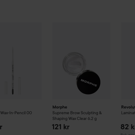
Brow Fix Wax-In-Pencil 00 Clear
Morphe
Supreme Brow Sculpting & Sha
139 kr
Revolu
Morphe
Revolu
 Wax-In-Pencil 00
Supreme Brow Sculpting &
Laminat
Shaping Wax Clear
6,2 g
r
121 kr
82 k
Rekommen
Rek. pris