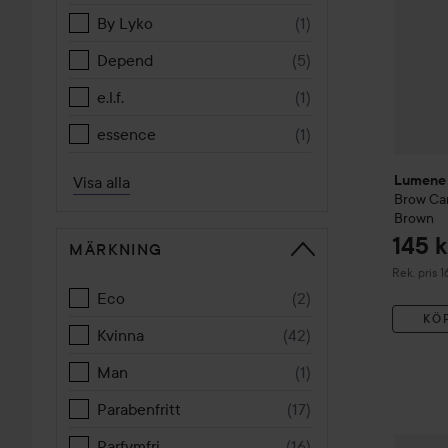
By Lyko
(
1
)
Depend
(
5
)
e.l.f.
(
1
)
essence
(
1
)
Visa alla
Lumene
Brow Ca
Brown
145 k
MÄRKNING
Rekommend
Rek. pris 1
Eco
(
2
)
KÖ
Kvinna
(
42
)
Man
(
1
)
Parabenfritt
(
17
)
Parfymfri
(
16
)