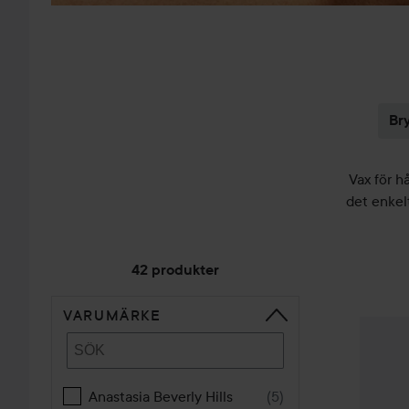
Br
Vax för h
det enkelt
42 produkter
VARUMÄRKE
HOPPA TILL SORTERA
Lumen
Anastasia Beverly Hills
(
5
)