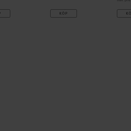
P
KÖP
K