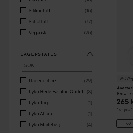
WOW-pr
Silikonfritt
(
15
)
Sulfatfritt
(
17
)
Vegansk
(
25
)
LAGERSTATUS
WOW-p
I lager online
(
29
)
Anastasi
Lyko Hede Fashion Outlet
(
3
)
Brow Fr
265 
Lyko Torp
(
1
)
Rekommend
Rek. pris 
Lyko Allum
(
1
)
KÖ
Lyko Marieberg
(
4
)