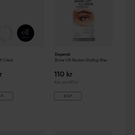
Depend
ft Clear
Brow Lift Illusion Styling Wax
r
110 kr
Rekommenderat pris 149 kr
Rek. pris 149 kr
ÖP
KÖP
o
 kr
Freeze Please! Brow Wax
3,5 g
109 kr