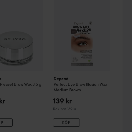
Depend
Perfect Eye Brow Illusion Wax
nderat pris 349 kr
o
Depend
 Please! Brow Wax
3,5 g
Perfect Eye Brow Illusion Wax
Medium Brown
kr
139 kr
Rekommenderat pris 169 kr
Rek. pris 169 kr
ÖP
KÖP