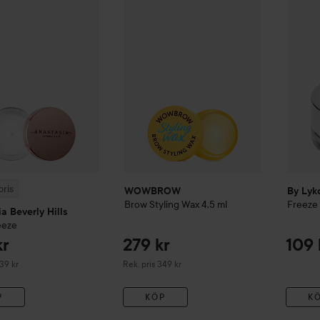
is
Anastasia Beverly Hills
WOWBROW
Brow Freeze
Brow Styling Wax
4,5 ml
Rekommenderat pris 339 kr
Rekomme
ris
WOWBROW
By Lyk
Brow Styling Wax
4,5 ml
Freeze
a Beverly Hills
eeze
kr
279 kr
109 
erat pris 339 kr
Rekommenderat pris 349 kr
339 kr
Rek. pris 349 kr
P
KÖP
K