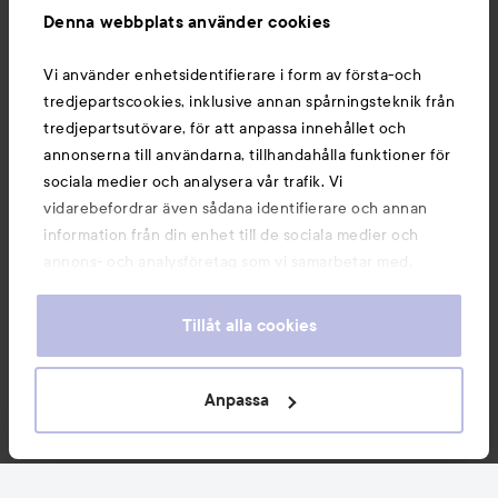
Denna webbplats använder cookies
Du kanske också gillar
Vi använder enhetsidentifierare i form av första-och
tredjepartscookies, inklusive annan spårningsteknik från
tredjepartsutövare, för att anpassa innehållet och
annonserna till användarna, tillhandahålla funktioner för
sociala medier och analysera vår trafik. Vi
vidarebefordrar även sådana identifierare och annan
information från din enhet till de sociala medier och
annons- och analysföretag som vi samarbetar med.
Dessa kan i sin tur kombinera informationen med annan
information som du har tillhandahållit eller som de har
Tillåt alla cookies
samlat in när du har använt deras tjänster. Du godkänner
våra cookies vid fortsatt användande av vår webbplats.
Copyright 2026
För information om hur du kan ändra inställningarna för
Anpassa
E-handel av Avensia
cookies, se vår
Cookie Policy