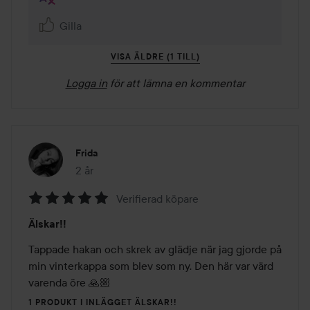
Gilla
VISA ÄLDRE (1 TILL)
Logga in
för att lämna en kommentar
Frida
2 år
Inlägget skapades 2 år
Verifierad köpare
Betyg:
Älskar!!
5
av
Tappade hakan och skrek av glädje när jag gjorde på 
5
min vinterkappa som blev som ny. Den här var värd 
varenda öre 🙏🏼
1 PRODUKT I INLÄGGET ÄLSKAR!!