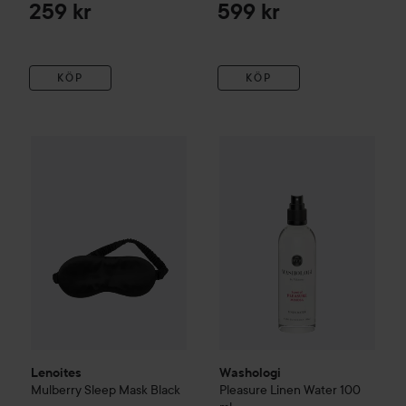
259 kr
599 kr
KÖP
KÖP
Lenoites
Mulberry Sleep Mask
Washologi
Black
Pleasure
Linen Wat
499 kr
Lenoites
Washologi
Mulberry Sleep Mask
Black
Pleasure
Linen Water
100