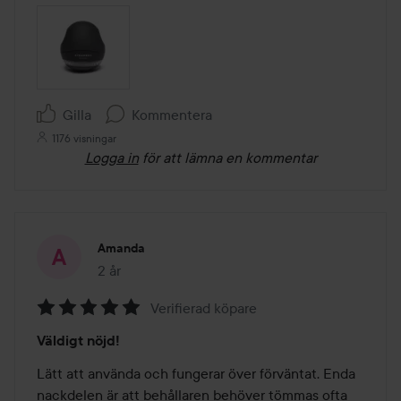
Gilla
Kommentera
1176 visningar
Logga in
för att lämna en kommentar
Amanda
2 år
Inlägget skapades 2 år
Verifierad köpare
Betyg:
Väldigt nöjd!
5
av
Lätt att använda och fungerar över förväntat. Enda 
5
nackdelen är att behållaren behöver tömmas ofta 