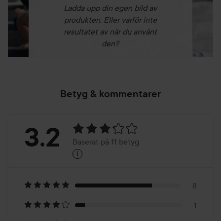
Ladda upp din egen bild av
produkten. Eller varför inte
resultatet av när du använt
den?
Betyg & kommentarer
Betyg:
3.2
Baserat på 11 betyg
i
3.2
Baserat
på
8
1