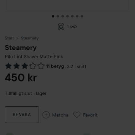
1 look
Start
Steamery
Steamery
Pilo Lint Shaver
Matte Pink
11 betyg
,
3.2 i snitt
Hoppa till Betyg & kommentarer
450 kr
Tillfälligt slut i lager
Matcha
Favorit
BEVAKA