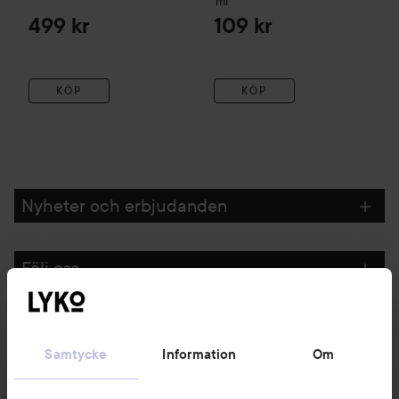
ml
499 kr
109 kr
KÖP
KÖP
Nyheter och erbjudanden
Följ oss
Kundservice
Samtycke
Information
Om
Information