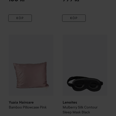
KÖP
KÖP
Yuaia Haircare
Bamboo Pillowcase
Lenoites
Pink
Mulberry Silk Conto
259 kr
Yuaia Haircare
Lenoites
Bamboo Pillowcase
Pink
Mulberry Silk Contour
Sleep Mask
Black