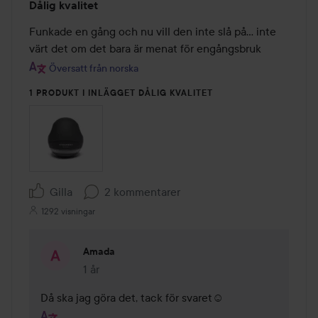
Dålig kvalitet
1
av
Funkade en gång och nu vill den inte slå på... inte 
5
värt det om det bara är menat för engångsbruk
Översatt från norska
1 PRODUKT I INLÄGGET DÅLIG KVALITET
Gilla
2 kommentarer
1292 visningar
Amada
1 år
Kommentaren lades 1 år
Då ska jag göra det, tack för svaret☺️