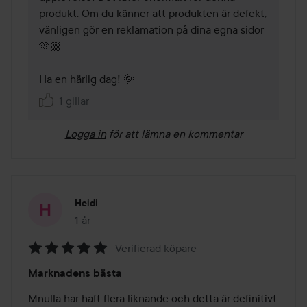
produkt. Om du känner att produkten är defekt, 
vänligen gör en reklamation på dina egna sidor 
🫶🏼

Ha en härlig dag! 🌞
1 gillar
Logga in
för att lämna en kommentar
Heidi
1 år
Inlägget skapades 1 år
Verifierad köpare
Betyg:
Marknadens bästa
5
av
Mnulla har haft flera liknande och detta är definitivt 