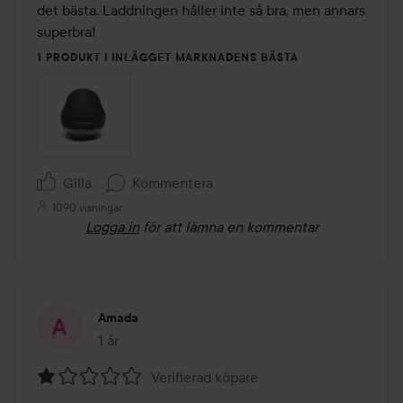
5
det bästa. Laddningen håller inte så bra, men annars 
superbra!
1 PRODUKT I INLÄGGET MARKNADENS BÄSTA
Gilla
Kommentera
1090 visningar
Logga in
för att lämna en kommentar
Amada
1 år
Inlägget skapades 1 år
Verifierad köpare
Betyg: