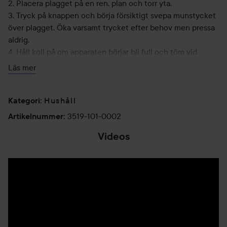
2. Placera plagget på en ren, plan och torr yta.
3. Tryck på knappen och börja försiktigt svepa munstycket
över plagget. Öka varsamt trycket efter behov men pressa
aldrig.
4. Håll koll på om apparaten börjar bli full och töm vid
behov. Detta märks tydligt då apparaten börjar arbeta mer
Läs mer
sakta, eller stänger av sig själv.
Hushåll
Kategori
:
3519-101-0002
Artikelnummer
:
Videos