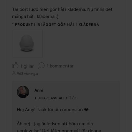
2
av
Tar bort ludd men gör hål i kläderna. Nu finns det 
5
många hål i kläderna :(
1 PRODUKT I INLÄGGET GÖR HÅL I KLÄDERNA
1 kommentar
1 gillar
963 visningar
Anni
Användarens roll: Tidigare anställd.
1 år
Kommentaren lades 1 år
TIDIGARE ANSTÄLLD
Hej Amy! Tack för din recension ❤️

Åh nej - jag är ledsen att höra om din 
upplevelse! Det låter onormalt för denna 