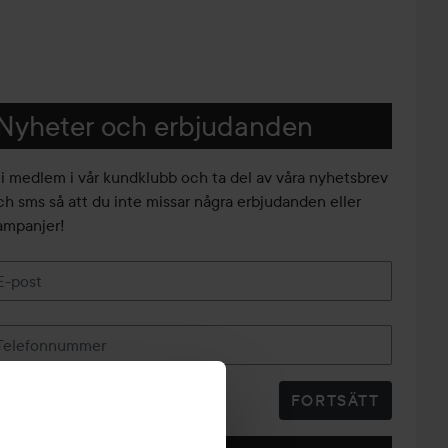
Nyheter och erbjudanden
li medlem i vår kundklubb och ta del av våra nyhetsbrev
ch sms så att du inte missar några erbjudanden eller
ampanjer!
E-post
Telefonnummer
FORTSÄTT