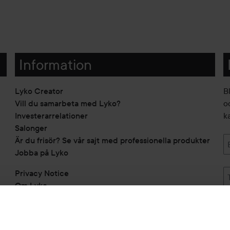
Information
Lyko Creator
B
Vill du samarbeta med Lyko?
o
Investerarrelationer
k
Salonger
Är du frisör? Se vår sajt med professionella produkter
Jobba på Lyko
Privacy Notice
Om Lyko
Tillgänglighetsredogörelse
Topplista