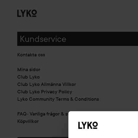
Kundservice
Kontakta oss
Mina sidor
Club Lyko
Club Lyko Allmänna Villkor
Club Lyko Privacy Policy
Lyko Community Terms & Conditions
FAQ- Vanliga frågor & svar
Köpvillkor