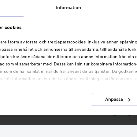
Rabattkoder
Information
Michael Edwards Fragrances of the World
Cookie Consent
r cookies
Privacy Notice for Suppliers and other Business
Partners
are i form av första-och tredjepartscookies, inklusive annan spårning
anpassa innehållet och annonserna till användarna, tillhandahålla funk
Du kanske också gillar
rebefordrar även sådana identifierare och annan information från din e
ag som vi samarbetar med. Dessa kan i sin tur kombinera informatio
ler som de har samlat in när du har använt deras tjänster. Du godkänne
Smink
 För information om hur du kan ändra inställningarna för cookies, s
Hårnålar
Hårsnoddar
Anpassa