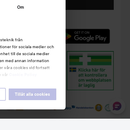
Följ oss
Om
steknik från
tioner för sociala medier och
nhet till de sociala medier
nen med annan information
r våra cookies vid fortsatt
e vår
Cookie Policy
Tillåt alla cookies