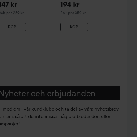
147 kr
194 kr
ekommenderat pris 259 kr
Rekommenderat pris 350 kr
ek. pris 259 kr
Rek. pris 350 kr
KÖP
KÖP
Nyheter och erbjudanden
li medlem i vår kundklubb och ta del av våra nyhetsbrev
ch sms så att du inte missar några erbjudanden eller
ampanjer!