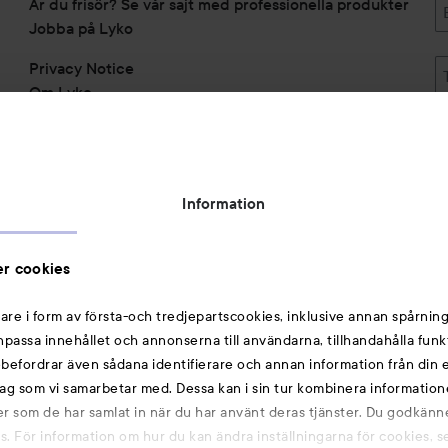
Är du frisör? Se vår sajt med professionella produkter
Jobba på Lyko
Privacy Notice
Om Lyko
Tillgänglighetsredogörelse
Topplista
Rabattkoder
Information
Michael Edwards Fragrances of the World
Cookie Consent
r cookies
Privacy Notice for Suppliers and other Business
Partners
are i form av första-och tredjepartscookies, inklusive annan spårning
anpassa innehållet och annonserna till användarna, tillhandahålla funk
Du kanske också gillar
rebefordrar även sådana identifierare och annan information från din e
ag som vi samarbetar med. Dessa kan i sin tur kombinera informatio
ler som de har samlat in när du har använt deras tjänster. Du godkänne
Smink
 För information om hur du kan ändra inställningarna för cookies, s
Hårnålar