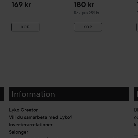
169 kr
180 kr
Rekommenderat pris 259 kr
R
Rek. pris 259 kr
R
KÖP
KÖP
Information
Lyko Creator
B
Vill du samarbeta med Lyko?
o
Investerarrelationer
k
Salonger