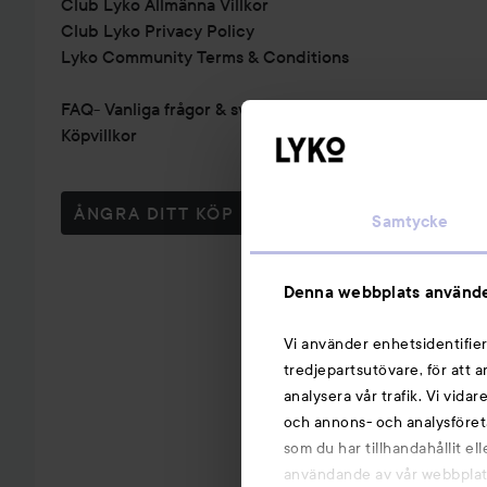
Club Lyko Allmänna Villkor
Club Lyko Privacy Policy
Lyko Community Terms & Conditions
FAQ- Vanliga frågor & svar
Köpvillkor
ÅNGRA DITT KÖP
Samtycke
Denna webbplats använde
Vi använder enhetsidentifier
tredjepartsutövare, för att 
analysera vår trafik. Vi vida
och annons- och analysföret
som du har tillhandahållit el
användande av vår webbplats.