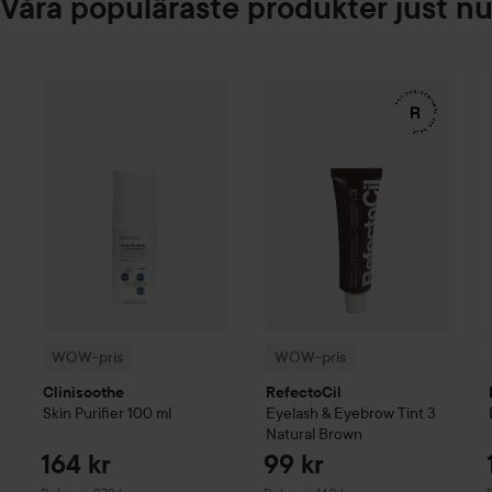
Våra populäraste produkter just n
164 kr
WOW-pris
Clinisoothe
Skin Purifier
WOW-pris
100 ml
RefectoCil
Eyelash 
Rekommenderat pris 279 kr
WOW-pris
WOW-pris
Clinisoothe
RefectoCil
Skin Purifier
100 ml
Eyelash & Eyebrow Tint
3
Natural Brown
164 kr
99 kr