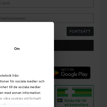
E-post
Telefonnummer
FORTSÄTT
Följ oss
Om
steknik från
tioner för sociala medier och
nhet till de sociala medier
nen med annan information
r våra cookies vid fortsatt
e vår
Cookie Policy