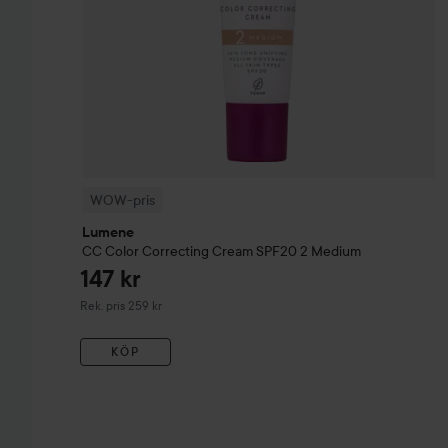
WOW-pris
Lumene
CC
Color Correcting Cream SPF2
WOW-pris
Lumene
CC
Color Correcting Cream SPF20
2 Medium
147 kr
Rekommenderat pris 259 kr
Rek. pris 259 kr
KÖP