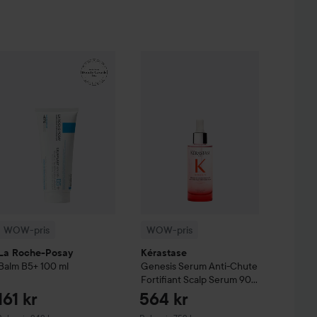
u
99 kr
161 kr
& Eyebrow Tint
WOW-pris
La Roche-Posay
3 Natural Brown
Balm B5+
WOW-pris
100 ml
Kérastase
Genesis
Serum A
Rekommenderat pris 140 kr
Rekommenderat pris 242 kr
WOW-pris
WOW-pris
La Roche-Posay
Kérastase
Balm B5+
100 ml
Genesis
Serum Anti-Chute
Fortifiant Scalp Serum
90
ml
161 kr
564 kr