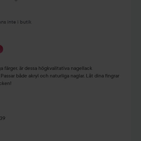
nns inte i butik
 färger, är dessa högkvalitativa nagellack
assar både akryl och naturliga naglar. Låt dina fingrar
cken!
139