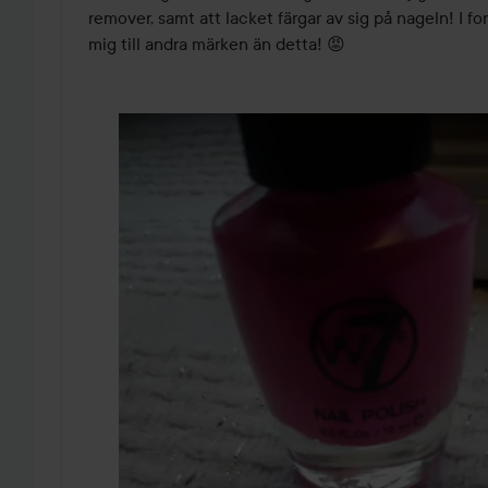
5
remover, samt att lacket färgar av sig på nageln! I for
mig till andra märken än detta! 😡