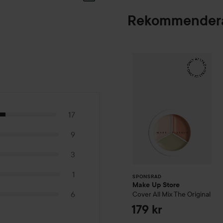
Rekommendera
Make Up Store
Cov
SPONSRAD
17
9
3
1
SPONSRAD
Make Up Store
6
Cover All Mix
The Original
179 kr