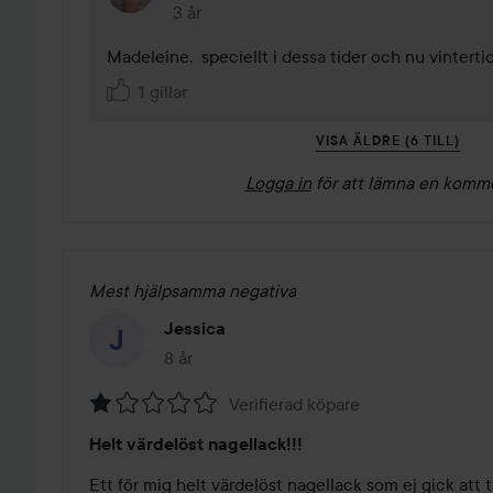
3 år
Kommentaren lades 3 år
Madeleine,  speciellt i dessa tider och nu vinterti
1 gillar
VISA ÄLDRE (6 TILL)
Logga in
för att lämna en komm
Mest hjälpsamma negativa
Jessica
8 år
Inlägget skapades 8 år
Verifierad köpare
Betyg:
Helt värdelöst nagellack!!!
1
av
Ett för mig helt värdelöst nagellack som ej gick att t