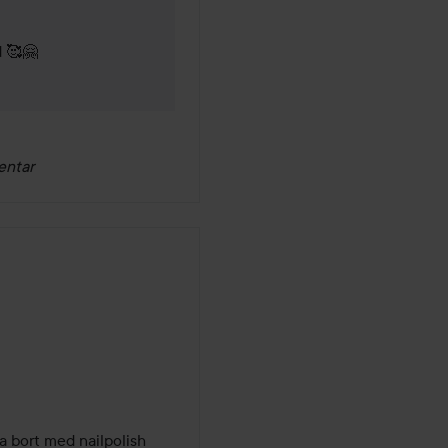
d 🥰🤗
entar
a bort med nailpolish 