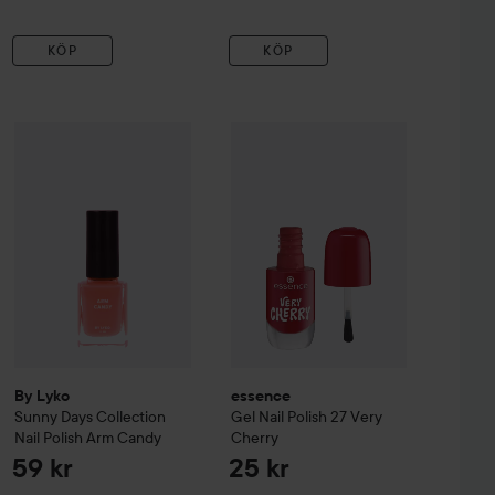
KÖP
KÖP
By Lyko
Sunny Days Collection
25 kr
essence
Nail Polish
Gel Nail Polish
Arm Candy
27 Very Ch
59 kr
 Jungle
838
Rekommenderat pris 29 kr
By Lyko
essence
Sunny Days Collection
Gel Nail Polish
27 Very
Nail Polish
Arm Candy
Cherry
59 kr
25 kr