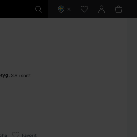
SE
etyg
,
3.9 i snitt
arer
cha
Favorit