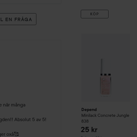
KÖP
LL EN FRÅGA
Depend
Minilack
Concrete
e när många 
Depend
Minilack
Concrete Jungle
gden!! Absolut 5 av 5!

838
25 kr
er oxå🥰
