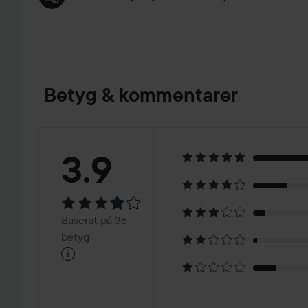
Betyg & kommentarer
Betyg:
3.9
3.9
Baserat
Baserat på 36
på
betyg
i
36