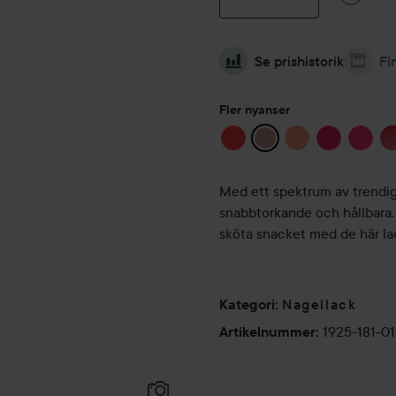
Se prishistorik
Fi
Fler nyanser
Med ett spektrum av trendiga
snabbtorkande och hållbara. P
sköta snacket med de här la
Nagellack
Kategori
:
1925-181-0
Artikelnummer
: