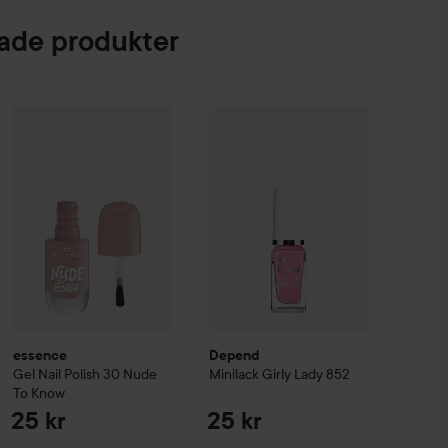
de produkter
er All Mix
essence
Gel Nail Polish
The Original
30 Nude To Know
Depend
Minilack
Girly Lady
852
179 kr
25 kr
25 
essence
Depend
Gel Nail Polish
30 Nude
Minilack
Girly Lady
852
To Know
25 kr
25 kr