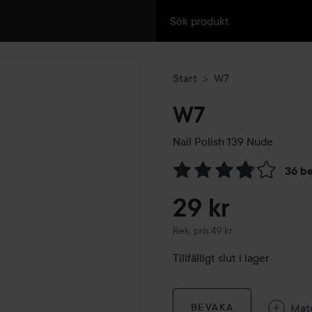
Start
W7
W7
Nail Polish
139 Nude
36 b
Hoppa till Betyg & komment
29 kr
Rekommenderat pris 49 kr
Rek. pris 49 kr
Tillfälligt slut i lager
Mat
BEVAKA