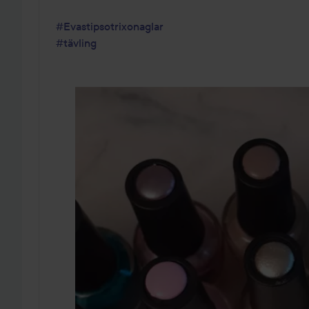
#Evastipsotrixonaglar
#tävling