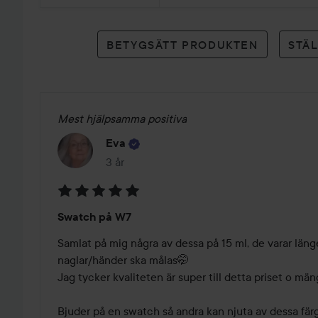
betyg
BETYGSÄTT PRODUKTEN
STÄ
Mest hjälpsamma positiva
Eva
3 år
Inlägget skapades 3 år
Betyg:
Swatch på W7
5
av
Samlat på mig några av dessa på 15 ml, de varar läng
5
naglar/händer ska målas🤭

Jag tycker kvaliteten är super till detta priset o män
Bjuder på en swatch så andra kan njuta av dessa färg