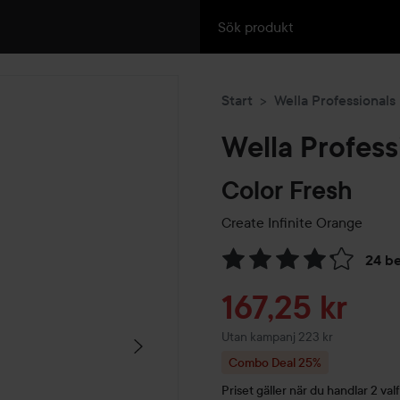
Start
Wella Professionals
Wella Profess
Color Fresh
Create
Infinite Orange
24 b
Hoppa till Betyg & komment
Reapris
167,25 kr
Utan kampanj 223 kr
Combo Deal 25%
Priset gäller när du handlar 2 valf