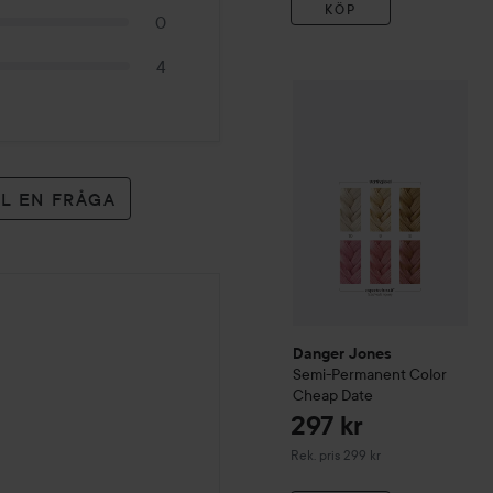
KÖP
0
4
Danger Jones
Semi-Perma
LL EN FRÅGA
Danger Jones
Semi-Permanent Color
Cheap Date
297 kr
Rekommenderat pris 299 kr
Rek. pris 299 kr