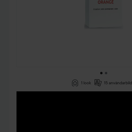
1 look
15 användarbil