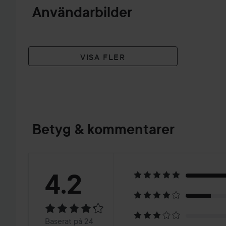
Användarbilder
VISA FLER
Betyg & kommentarer
Betyg:
4.2
4.2
Baserat
Baserat på 24