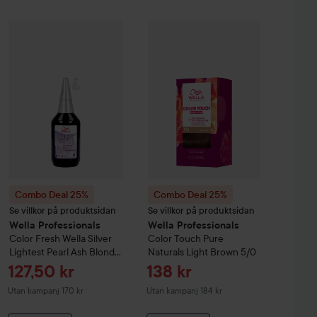
 Creme Coloration
L9-0 Platinum Blonde
74 kr
Combo Deal 25%
Wella Professionals
Combo Deal 25%
Color Fresh
Wella Professiona
Wella Silver L
Combo Deal 25%
Combo Deal 25%
Se villkor på produktsidan
Se villkor på produktsidan
Wella Professionals
Wella Professionals
Color Fresh
Wella Silver
Color Touch
Pure
Lightest Pearl Ash Blonde
Naturals
Light Brown 5/0
10/81
Reapris
Reapris
127,50 kr
138 kr
Utan kampanj 170 kr
Utan kampanj 184 kr