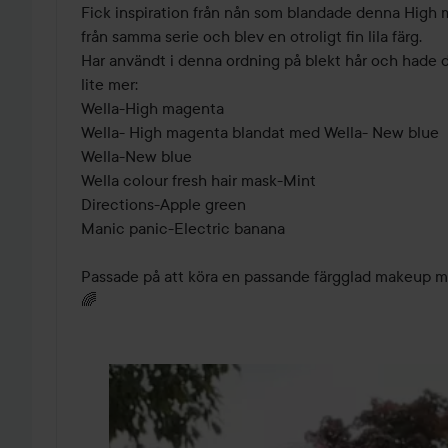
av
Fick inspiration från nån som blandade denna High
5
från samma serie och blev en otroligt fin lila färg.

Har användt i denna ordning på blekt hår och hade d
lite mer:

Wella-High magenta

Wella- High magenta blandat med Wella- New blue

Wella-New blue

Wella colour fresh hair mask-Mint

Directions-Apple green

Manic panic-Electric banana

Passade på att köra en passande färgglad makeup me
🌈