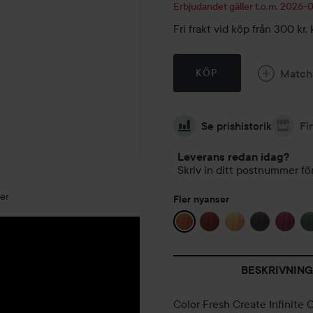
Erbjudandet gäller t.o.m. 2026-
Fri frakt vid köp från 300 k
Match
KÖP
Se prishistorik
Fi
Leverans redan idag?
Skriv in ditt postnummer för
der
Fler nyanser
BESKRIVNING
Color Fresh Create Infinite