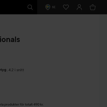
SE
ionals
etyg
,
4.2 i snitt
arer
ria produkter för totalt 490 kr.