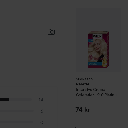
Palette
Intensive
SPONSRAD
SPONSRAD
Palette
Intensive Creme
Coloration
L9-0 Platinum
14
Blonde
74 kr
6
0