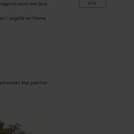
 magenta med new blue 
KÖP
et i ungefär en timme 
d enbart Nyx paletter 