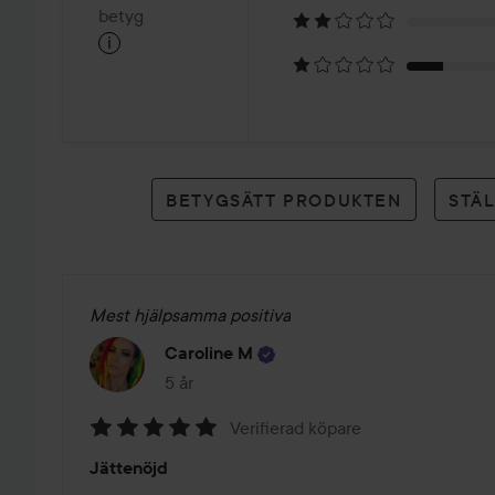
på
betyg
i
24
betyg
BETYGSÄTT PRODUKTEN
STÄ
Mest hjälpsamma positiva
Caroline M
5 år
Inlägget skapades 5 år
Verifierad köpare
Betyg:
Jättenöjd
5