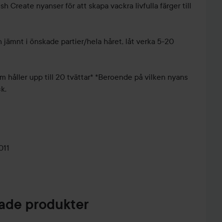
 Create nyanser för att skapa vackra livfulla färger till
 jämnt i önskade partier/hela håret, låt verka 5-20
om håller upp till 20 tvättar* *Beroende på vilken nyans
k.
011
de produkter