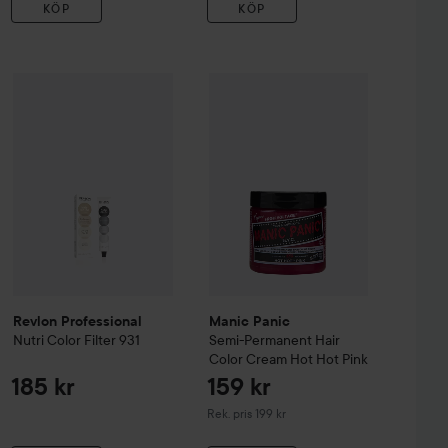
KÖP
KÖP
Revlon Professional
Nutri Color Filter
297 kr
931
185 kr
nent Color
Cheap Date
Manic Panic
Semi-Permanent Hair
Rekommenderat pris 299 kr
Revlon Professional
Manic Panic
Nutri Color Filter
931
Semi-Permanent Hair
Color Cream
Hot Hot Pink
185 kr
159 kr
Rekommenderat pris 199 kr
Rek. pris 199 kr