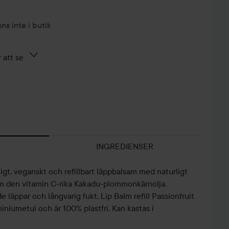
nns inte i butik
 att se
INGREDIENSER
ligt, veganskt och refillbart läppbalsam med naturligt
om den vitamin C-rika Kakadu-plommonkärnolja.
 läppar och långvarig fukt. Lip Balm refill Passionfruit
uminiumetui och är 100% plastfri. Kan kastas i