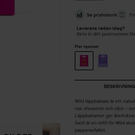
Se prishistorik
Fi
Leverans redan idag?
Skriv in ditt postnummer för
Fler nyanser
BESKRIVNING
Wild läppbalsam är ett natur
vax, sheasmör och oljor – s
Läppbalsamet ger återfuktade
Swirl är en refill för Wild al
papperavfallet.