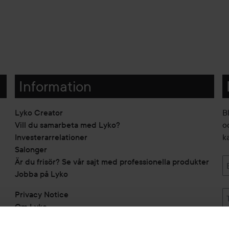
Information
Lyko Creator
B
Vill du samarbeta med Lyko?
o
Investerarrelationer
k
Salonger
Är du frisör? Se vår sajt med professionella produkter
Jobba på Lyko
Privacy Notice
Om Lyko
Tillgänglighetsredogörelse