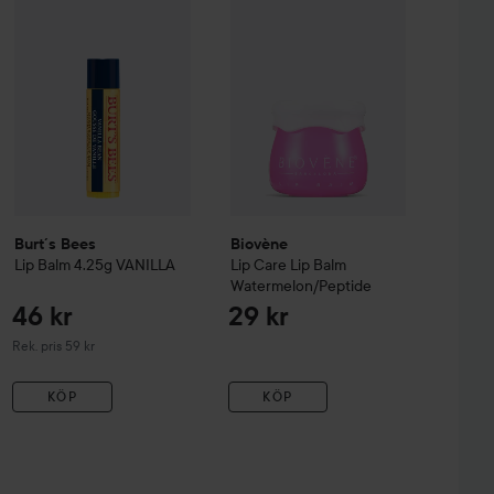
Burt´s Bees
Biovène
Lip Balm 4.25g
VANILLA
Lip Care
Lip Balm
Watermelon/Peptide
46 kr
29 kr
Rekommenderat pris 59 kr
Rek. pris 59 kr
KÖP
KÖP