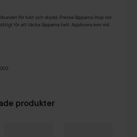
bundet för fukt och skydd. Pressa läpparna ihop vid
siktigt för att täcka läpparna helt. Applicera mer vid
0002
de produkter
en Micellar Water
Wild
Lip Balm Ombre case
500 ml
Passionfruit Swirl
Wild
Natural Deodorant Refill Coco
89 kr
179 kr