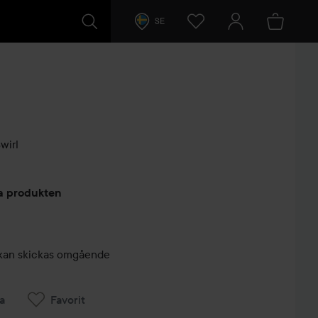
SE
wirl
arer
ta produkten
r, kan skickas omgående
a
Favorit