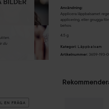
 BILDER
Användning:
Applicera läppbalsamet regel
applicering, eller gnugga för
behov.
4,5 g
ukten.
är du
Läppbalsam
Kategori
:
3659-193-
Artikelnummer
:
Rekommendera
By Lyko
Clean Que
SPONSRAD
LL EN FRÅGA