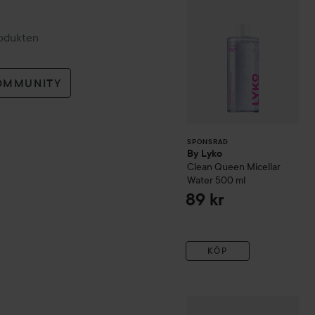
rodukten
OMMUNITY
SPONSRAD
By Lyko
Clean Queen Micellar
Water
500 ml
89 kr
KÖP
Wild
Deo Roll On Marble C