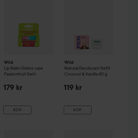
Wild
Wild
Lip Balm Ombre case
Natural Deodorant Refill
Passionfruit Swirl
Coconut & Vanilla
40 g
179 kr
119 kr
KÖP
KÖP
ase Coconut Vanilla
50 ml
Biovène
46 kr
Lip Care
Lip Balm
Waterme
315 kr
Burt´s Bees
Lip Balm 4.25g
VANILLA
Rekommenderat pris 59 kr