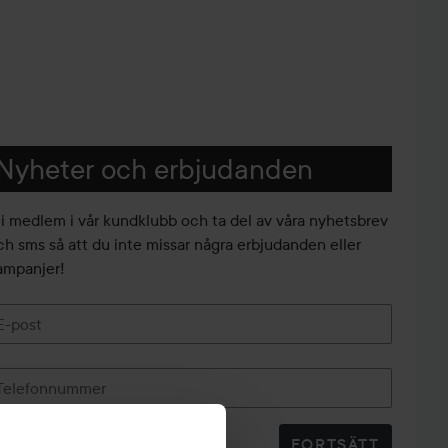
Nyheter och erbjudanden
li medlem i vår kundklubb och ta del av våra nyhetsbrev
ch sms så att du inte missar några erbjudanden eller
ampanjer!
E-post
Telefonnummer
FORTSÄTT