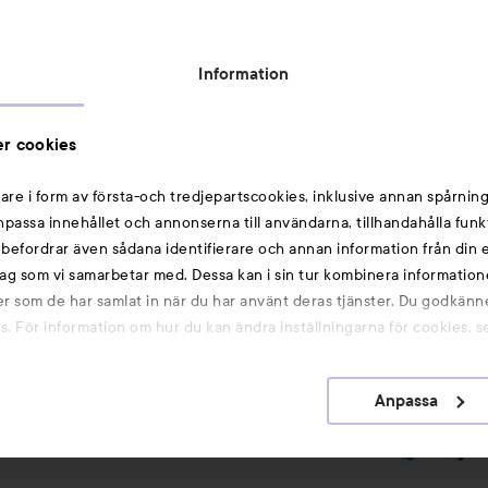
Topplista
Rabattkoder
Information
Michael Edwards Fragrances of the World
Cookie Consent
r cookies
Privacy Notice for Suppliers and other Business
Partners
are i form av första-och tredjepartscookies, inklusive annan spårning
anpassa innehållet och annonserna till användarna, tillhandahålla funk
Du kanske också gillar
rebefordrar även sådana identifierare och annan information från din e
ag som vi samarbetar med. Dessa kan i sin tur kombinera informatio
ler som de har samlat in när du har använt deras tjänster. Du godkänne
Smink
 För information om hur du kan ändra inställningarna för cookies, s
Hårnålar
Hårsnoddar
Anpassa