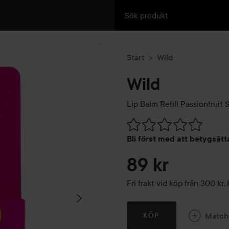
Start
Wild
Wild
Lip Balm Refill
Passionfruit S
Hoppa till Betyg & komment
Bli först med att betygsät
89 kr
Fri frakt vid köp från 300 k
Match
KÖP