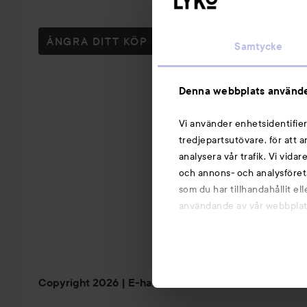
ÅNGRA DITT KÖP
Samtycke
Denna webbplats använde
Vi använder enhetsidentifier
tredjepartsutövare, för att 
analysera vår trafik. Vi vida
och annons- och analysföret
som du har tillhandahållit el
användande av vår webbplats.
Copyright 2026
E-handel av Avensia