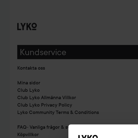
Kundservice
Kontakta oss
Mina sidor
Club Lyko
Club Lyko Allmänna Villkor
Club Lyko Privacy Policy
Lyko Community Terms & Conditions
FAQ- Vanliga frågor & svar
Köpvillkor