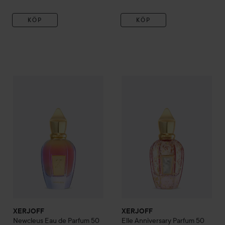
KÖP
KÖP
XERJOFF
Newcleus Eau de Parfum
XERJOFF
50 ml
Elle Anniversary Pa
3 335 kr
XERJOFF
XERJOFF
Newcleus Eau de Parfum
50
Elle Anniversary Parfum
50