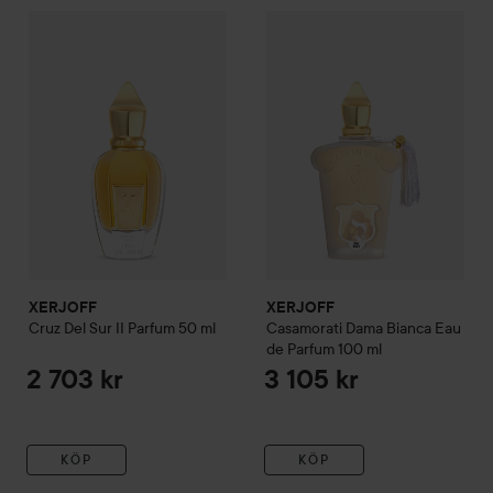
XERJOFF
Cruz Del Sur II Parfum
XERJOFF
50 ml
Casamorati
Dama Bi
2 703 kr
XERJOFF
XERJOFF
Cruz Del Sur II Parfum
50 ml
Casamorati
Dama Bianca Eau
de Parfum
100 ml
2 703 kr
3 105 kr
KÖP
KÖP