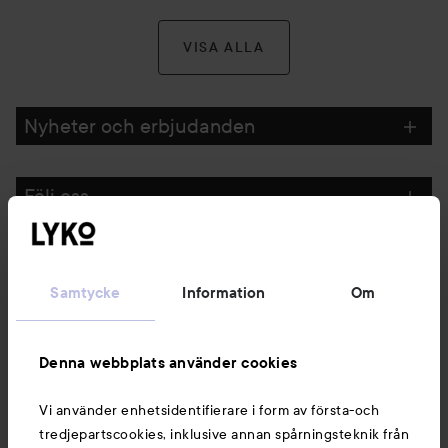
VISA ALLA
Nyheter och erbjudanden
Följ oss
Kundservice
Samtycke
Information
Om
Information
Denna webbplats använder cookies
Du kanske också gillar
Vi använder enhetsidentifierare i form av första-och
tredjepartscookies, inklusive annan spårningsteknik från