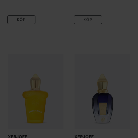
KÖP
KÖP
XERJOFF
Casamorati
Dolce Amalfi Eau de Parfum
XERJOFF
40 Knots Eau de Pa
30 ml
1 265 
XERJOFF
XERJOFF