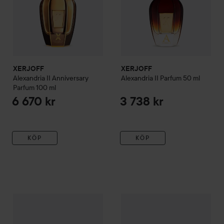
XERJOFF
XERJOFF
Alexandria II Anniversary
Alexandria II Parfum
50 ml
Parfum
100 ml
6 670 kr
3 738 kr
KÖP
KÖP
XERJOFF
Deodorant Spray 40 Knots
XERJOFF
100 ml
Casamorati
Lira Eau
449 kr