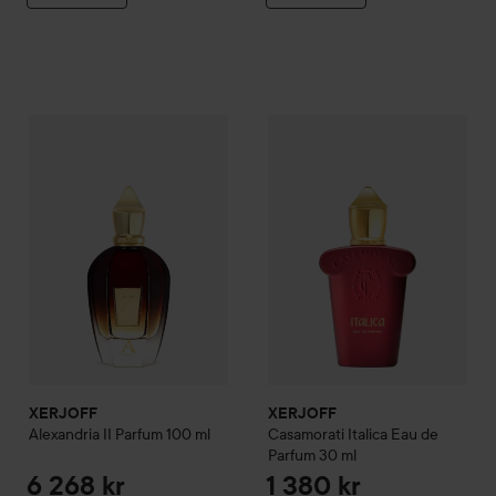
XERJOFF
Alexandria II Parfum
100 ml
XERJOFF
Casamorati
Italica 
6 268 kr
XERJOFF
XERJOFF
Alexandria II Parfum
100 ml
Casamorati
Italica Eau de
Parfum
30 ml
6 268 kr
1 380 kr