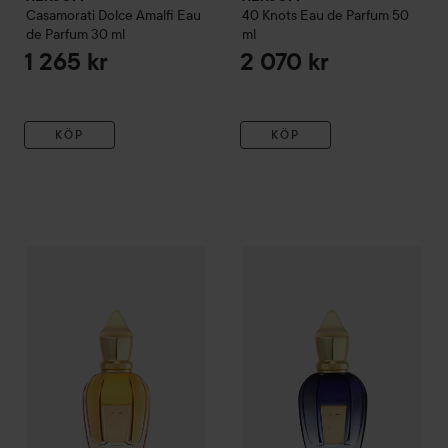
Casamorati
Dolce Amalfi Eau
40 Knots Eau de Parfum
50
de Parfum
30 ml
ml
1 265 kr
2 070 kr
KÖP
KÖP
XERJOFF
La Capitale Parfum
50 ml
XERJOFF
Torino 22 Eau de P
2 703 kr