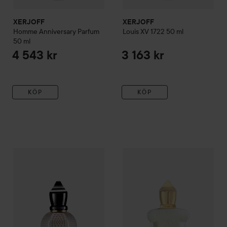
XERJOFF
XERJOFF
Homme Anniversary Parfum
Louis XV 1722
50 ml
50 ml
4 543 kr
3 163 kr
KÖP
KÖP
XERJOFF
Tony Iommi Monkey Special
XERJOFF
50 ml
Casamorati
Quattro 
3 163 kr