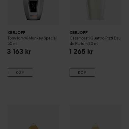
XERJOFF
XERJOFF
Tony Iommi Monkey Special
Casamorati
Quattro Pizzi Eau
50 ml
de Parfum
30 ml
3 163 kr
1 265 kr
KÖP
KÖP
XERJOFF
Casamorati
Gran Ballo Eau de Parfum
XERJOFF
Accento Overdose 
30 ml
1 265 kr