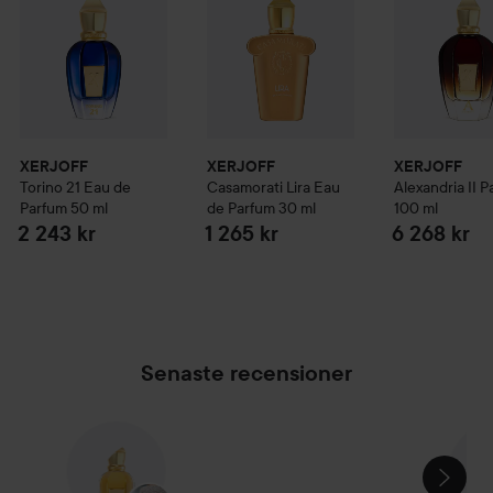
XERJOFF
XERJOFF
XERJOFF
Torino 21 Eau de
Casamorati
Lira Eau
Alexandria II 
Parfum
50 ml
de Parfum
30 ml
100 ml
2 243 kr
1 265 kr
6 268 kr
Senaste recensioner
HOPPA ÖVER SEKTIONEN