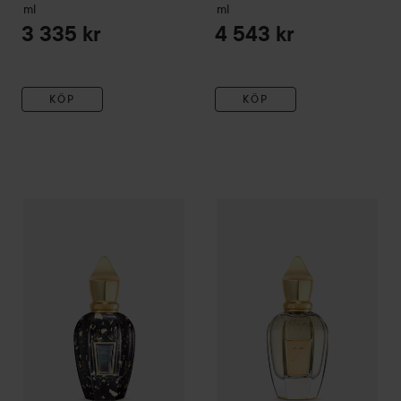
ml
ml
3 335 kr
4 543 kr
KÖP
KÖP
XERJOFF
Homme Anniversary Parfum
XERJOFF
50 ml
Louis XV 1722
50 ml
4 543 kr