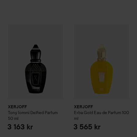
XERJOFF
Tony Iommi Deified Parfum
XERJOFF
50 ml
Erba Gold Eau de P
3 163 kr
XERJOFF
XERJOFF
Tony Iommi Deified Parfum
Erba Gold Eau de Parfum
100
50 ml
ml
3 163 kr
3 565 kr