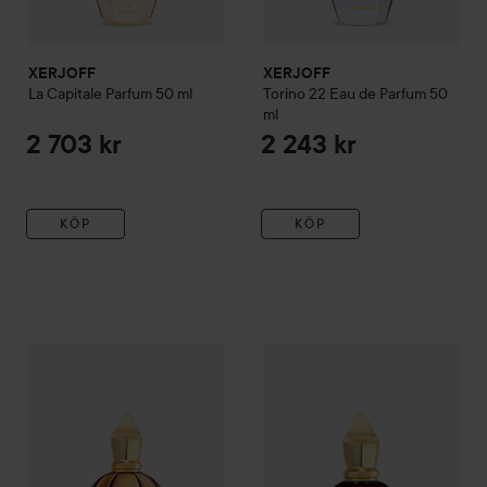
XERJOFF
XERJOFF
La Capitale Parfum
50 ml
Torino 22 Eau de Parfum
50
ml
2 703 kr
2 243 kr
KÖP
KÖP
XERJOFF
Alexandria II Anniversary Parfum
XERJOFF
Alexandria II Parfum
100 ml
6 670 kr