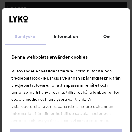
Följ oss
Kundservice
Samtycke
Information
Om
Information
Denna webbplats använder cookies
Du kanske också gillar
Vi använder enhetsidentifierare i form av första-och
tredjepartscookies, inklusive annan spårningsteknik från
tredjepartsutövare, för att anpassa innehållet och
annonserna till användarna, tillhandahålla funktioner för
sociala medier och analysera vår trafik. Vi
vidarebefordrar även sådana identifierare och annan
information från din enhet till de sociala medier och
annons- och analysföretag som vi samarbetar med.
Dessa kan i sin tur kombinera informationen med annan