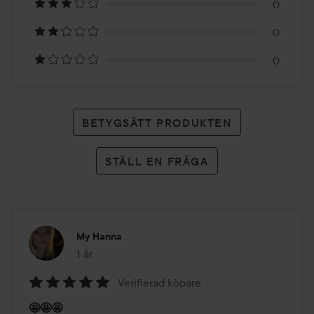
2
0
betyg
0
0
BETYGSÄTT PRODUKTEN
STÄLL EN FRÅGA
My Hanna
1 år
Inlägget skapades 1 år
Verifierad köpare
Betyg:
🤩🤩🤩