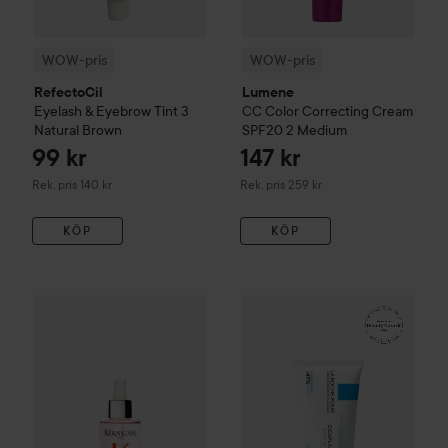
WOW-pris
WOW-pris
RefectoCil
Lumene
Eyelash & Eyebrow Tint
3
CC
Color Correcting Cream
Natural Brown
SPF20
2 Medium
99 kr
147 kr
Rekommenderat pris 140 kr
Rekommenderat pris 259 kr
Rek. pris 140 kr
Rek. pris 259 kr
KÖP
KÖP
WOW-pris
Kérastase
Genesis
Serum Anti-Chute Fortifiant S
WOW-pris
La Roche-Posay
Ba