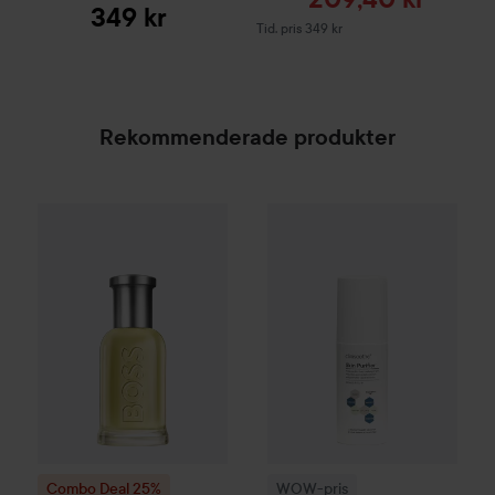
349 kr
Tidigare pris 349 kr
Tid. pris 349 kr
Rekommenderade produkter
WOW-pris
Clinisoothe
Skin Pur
Combo Deal 25%
Hugo Boss
Eau de Toilette for Me
SPONSRAD
Combo Deal 25%
WOW-pris