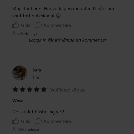
5
av
Magi för håret. Har verkligen räddat mitt hår som 
5
varit tort och skadat 😍
Gilla
Kommentera
578 visningar
Logga in
för att lämna en kommentar
Sara
1 år
Inlägget skapades 1 år
Verifierad köpare
Betyg:
Wow
5
av
Det är det bästa  jag vet!
5
Gilla
Kommentera
1196 visningar