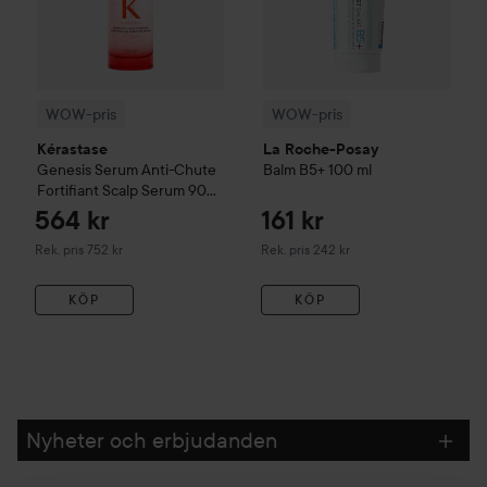
WOW-pris
WOW-pris
Kérastase
La Roche-Posay
Genesis
Serum Anti-Chute
Balm B5+
100 ml
Fortifiant Scalp Serum
90
ml
564 kr
161 kr
Rekommenderat pris 752 kr
Rekommenderat pris 242 kr
Rek. pris 752 kr
Rek. pris 242 kr
KÖP
KÖP
Nyheter och erbjudanden