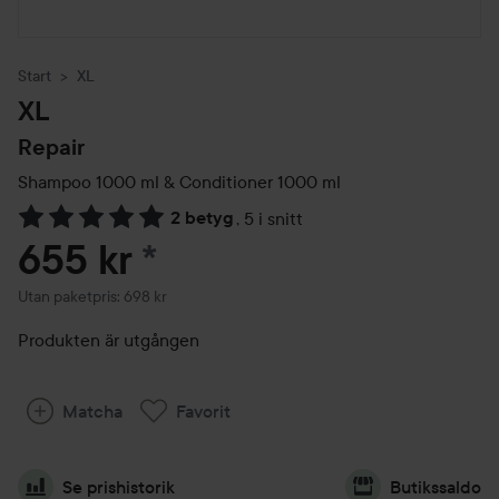
Start
XL
XL
Repair
Shampoo 1000 ml & Conditioner 1000 ml
2 betyg
,
5 i snitt
Hoppa till Betyg & kommentarer
655 kr
*
Utan paketpris: 698 kr
Produkten är utgången
Matcha
Favorit
Se prishistorik
Butikssaldo