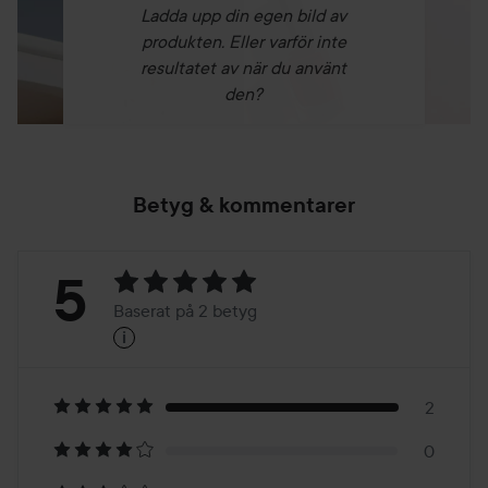
Ladda upp din egen bild av
produkten. Eller varför inte
resultatet av när du använt
den?
Betyg & kommentarer
Betyg:
5
Baserat på 2 betyg
i
5
Baserat
på
2
0