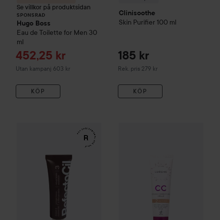
Se villkor på produktsidan
Clinisoothe
SPONSRAD
Skin Purifier
100 ml
Hugo Boss
Eau de Toilette for Men
30
ml
Reapris
452,25 kr
185 kr
Rekommenderat pris 279 kr
Utan kampanj 603 kr
Rek. pris 279 kr
KÖP
KÖP
WOW-pris
RefectoCil
Eyelash & Eyebrow Tint
WOW-pris
Lumene
3 Natural Bro
CC
Color C