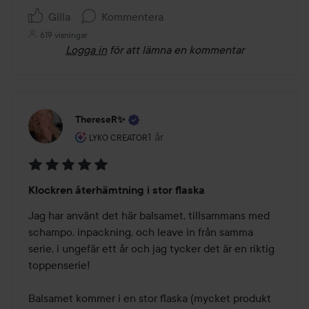
Gilla
Kommentera
619 visningar
Logga in
för att lämna en kommentar
ThereseR✨
Användarens roll: Lyko Creator.
1 år
Inlägget skapades 1 år
LYKO CREATOR
Betyg:
Klockren återhämtning i stor flaska
5
av
Jag har använt det här balsamet, tillsammans med 
5
schampo, inpackning, och leave in från samma 
serie, i ungefär ett år och jag tycker det är en riktig 
toppenserie!

Balsamet kommer i en stor flaska (mycket produkt 