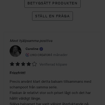
BETYGSÄTT PRODUKTEN
STÄLL EN FRÅGA
Mest hjälpsamma positiva
Caroline
Användarens roll: Lyko Creator.
4 månader
Inlägget skapades 4 månader
LYKO CREATOR
Verifierad köpare
Betyg:
Frizzfritt!
4
av
Precis använt klart detta balsam tillsammans med 
5
schampoot från samma serie.

Flaskan är relativt stor och priset lågt och det har 
hållit väldigt länge. 

Själva balsamet har varit välsigt återfuktande på 