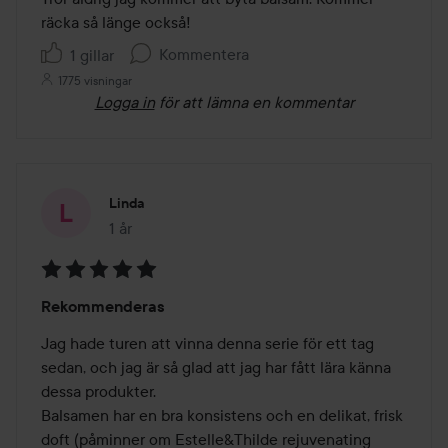
räcka så länge också! 
Kommentera
1 gillar
1775 visningar
Logga in
för att lämna en kommentar
Linda
1 år
Inlägget skapades 1 år
Betyg:
Rekommenderas
5
av
Jag hade turen att vinna denna serie för ett tag 
5
sedan, och jag är så glad att jag har fått lära känna 
dessa produkter. 

Balsamen har en bra konsistens och en delikat, frisk 
doft (påminner om Estelle&Thilde rejuvenating 