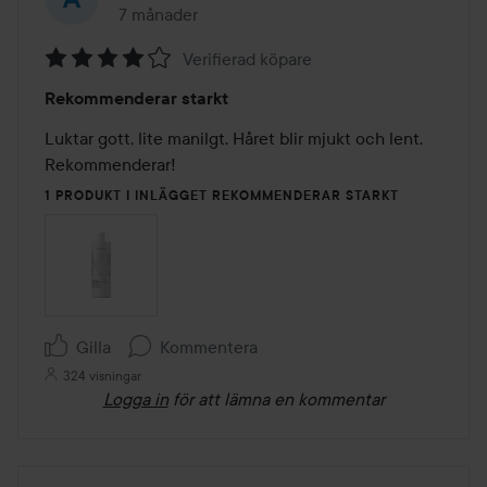
7 månader
Inlägget skapades 7 månader
Verifierad köpare
Betyg:
Rekommenderar starkt
4
av
Luktar gott, lite manilgt. Håret blir mjukt och lent. 
5
Rekommenderar!
1 PRODUKT I INLÄGGET REKOMMENDERAR STARKT
Gilla
Kommentera
324 visningar
Logga in
för att lämna en kommentar