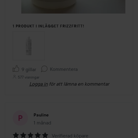
1 PRODUKT I INLÄGGET FRIZZFRITT!
Kommentera
9 gillar
577 visningar
Logga in
för att lämna en kommentar
Pauline
1 månad
Inlägget skapades 1 månad
Verifierad köpare