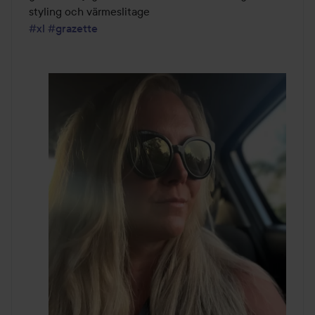
#xl
#grazette