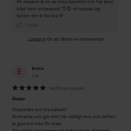
Åh masken är en av mina favoriter och har även 
köpt hem schampoot 👌😍 så hoppas jag 
tycker det är lila bra 🫶
1 gillar
Logga in
för att lämna en kommentar
Emilia
1 år
Inlägget skapades 1 år
Verifierad köpare
Betyg:
Älskar
5
av
Så prisvärt och bra balsam! 

5
Återfuktar och gör mitt hår väldigt lent och doften 
är god och inte för stark.

Tror aldrig jag kommer att byta balsam. Kommer 