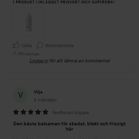
1 PRODUKT I INLÄGGET PRISVÄRT OCH SUPERBRA!
Gilla
Kommentera
195 visningar
Logga in
för att lämna en kommentar
Vilja
6 månader
Inlägget skapades 6 månader
Verifierad köpare
Betyg:
Den bästa balsamen för skadat, blekt och frizzigt
5
hår
av