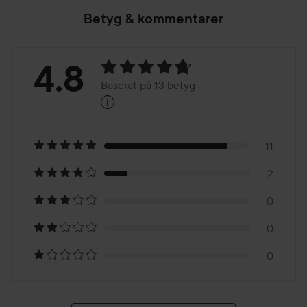
Betyg & kommentarer
Betyg:
4.8
Baserat på 13 betyg
i
4.8
Baserat
på
11
2
13
0
betyg
0
0