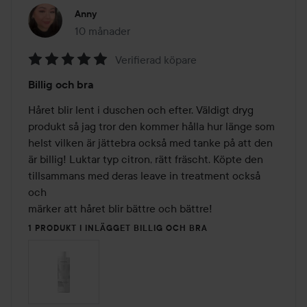
Anny
10 månader
Inlägget skapades 10 månader
Verifierad köpare
Betyg:
Billig och bra
5
av
Håret blir lent i duschen och efter. Väldigt dryg 
5
produkt så jag tror den kommer hålla hur länge som 
helst vilken är jättebra också med tanke på att den 
är billig! Luktar typ citron, rätt fräscht. Köpte den 
tillsammans med deras leave in treatment också 
och

märker att håret blir bättre och bättre!
1 PRODUKT I INLÄGGET BILLIG OCH BRA