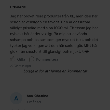
Betyg:
Prisvärd!
5
av
Jag har provat flera produkter från XL, men den här 
5
serien är verkligen en favorit. Den är dessutom 
väldigt prisvärd med sina 1000 ml. Eftersom jag har 
nyblekt hår är det viktigt för mig att använda 
schampo och balsam som ger mycket fukt, och det 
tycker jag verkligen att den här serien gör. Mitt hår 
gick från snustorrt till glansigt och mjukt. ✨❤️
Gilla
Kommentera
134 visningar
Logga in
för att lämna en kommentar
Ann-Chatrine
1 månad
Inlägget skapades 1 månad