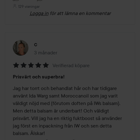
129 visningar
Logga in
för att lämna en kommentar
C
3 månader
Inlägget skapades 3 månader
Verifierad köpare
Betyg:
Prisvärt och superbra!
5
av
Jag har torrt och behandlat hår och har tidigare 
5
använt Ida Warg samt Moroccanoil som jag varit 
väldigt nöjd med (förutom doften på IWs balsam).

Men detta balsam är underbart! Och väldigt 
prisvärt. Vill jag ha en riktig fuktboost så använder 
jag först en inpackning från IW och sen detta 
balsam. Älskar!