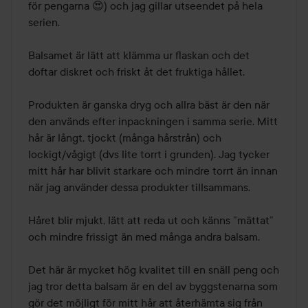
för pengarna 😍) och jag gillar utseendet på hela 
serien.

Balsamet är lätt att klämma ur flaskan och det 
doftar diskret och friskt åt det fruktiga hållet.

Produkten är ganska dryg och allra bäst är den när 
den används efter inpackningen i samma serie. Mitt 
hår är långt, tjockt (många hårstrån) och 
lockigt/vågigt (dvs lite torrt i grunden). Jag tycker 
mitt hår har blivit starkare och mindre torrt än innan 
när jag använder dessa produkter tillsammans.

Håret blir mjukt, lätt att reda ut och känns ”mättat” 
och mindre frissigt än med många andra balsam.

Det här är mycket hög kvalitet till en snäll peng och 
jag tror detta balsam är en del av byggstenarna som 
gör det möjligt för mitt hår att återhämta sig från 