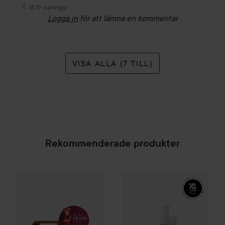
1679 visningar
Logga in
för att lämna en kommentar
VISA ALLA (7 TILL)
Rekommenderade produkter
Palette
Intensive Creme Coloration
XL
Bonding
Shampoo
7-70 Terracott
400 ml
En
SPONSRAD