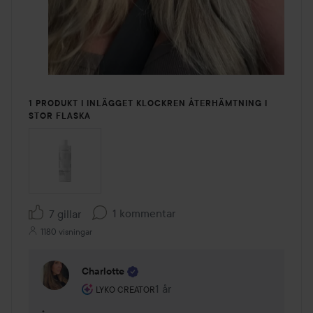
1 PRODUKT I INLÄGGET KLOCKREN ÅTERHÄMTNING I
STOR FLASKA
1 kommentar
7 gillar
1180 visningar
Charlotte
Användarens roll: Lyko Creator.
1 år
Kommentaren lades 1 år
LYKO CREATOR