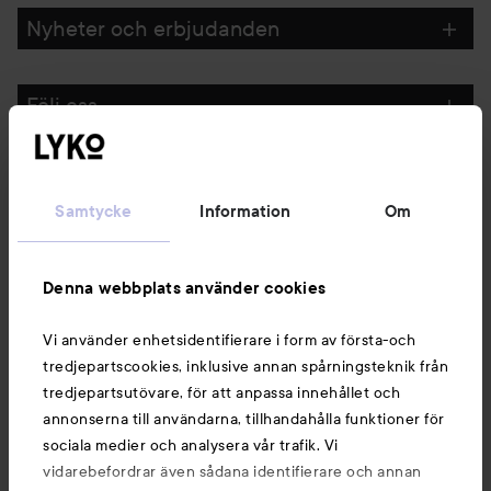
Nyheter och erbjudanden
Följ oss
Kundservice
Samtycke
Information
Om
Information
Denna webbplats använder cookies
Du kanske också gillar
Vi använder enhetsidentifierare i form av första-och
tredjepartscookies, inklusive annan spårningsteknik från
tredjepartsutövare, för att anpassa innehållet och
annonserna till användarna, tillhandahålla funktioner för
sociala medier och analysera vår trafik. Vi
vidarebefordrar även sådana identifierare och annan