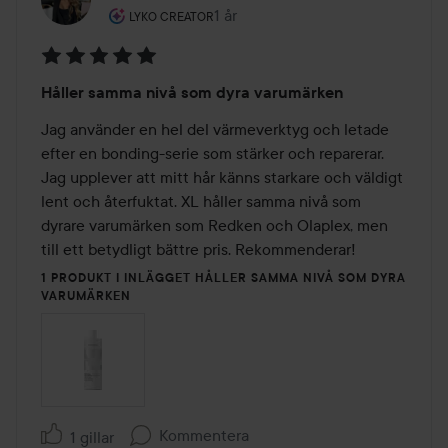
Användarens roll: Lyko Creator.
1 år
Inlägget skapades 1 år
LYKO CREATOR
Betyg:
Håller samma nivå som dyra varumärken
5
av
Jag använder en hel del värmeverktyg och letade 
5
efter en bonding-serie som stärker och reparerar. 
Jag upplever att mitt hår känns starkare och väldigt 
lent och återfuktat. XL håller samma nivå som 
dyrare varumärken som Redken och Olaplex, men 
till ett betydligt bättre pris. Rekommenderar!
1 PRODUKT I INLÄGGET HÅLLER SAMMA NIVÅ SOM DYRA
VARUMÄRKEN
Kommentera
1 gillar