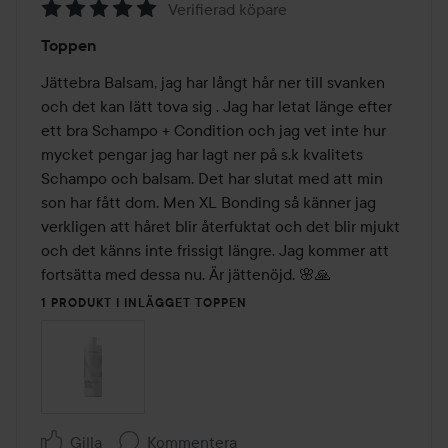
Verifierad köpare
Betyg:
Toppen
5
av
Jättebra Balsam, jag har långt hår ner till svanken 
5
och det kan lätt tova sig . Jag har letat länge efter 
ett bra Schampo + Condition och jag vet inte hur 
mycket pengar jag har lagt ner på s.k kvalitets 
Schampo och balsam. Det har slutat med att min 
son har fått dom. Men XL Bonding så känner jag 
verkligen att håret blir återfuktat och det blir mjukt 
och det känns inte frissigt längre. Jag kommer att 
fortsätta med dessa nu. Är jättenöjd. 🌸🙏
1 PRODUKT I INLÄGGET TOPPEN
Gilla
Kommentera