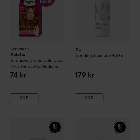
XL
SPONSRAD
Palette
Bonding
Shampoo
400 ml
Intensive Creme Coloration
7-70 Terracotta Medium
Blonde
74 kr
179 kr
KÖP
KÖP
XL
Bonding Mask
250 ml
En svart bakgrund med en vit logga 
XL
Repair
Shampoo - Updated 