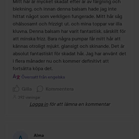
Mitt hår är mycket skadat efter år av färgning och 
5
blekning, och innan denna balsam hade jag inte 
hittat något som verkligen fungerade. Mitt hår såg 
ohälsosamt och frizzigt ut, och mina toppar var illa 
kluvna. Denna balsam har varit fantastisk, särskilt för 
att minska frizz. Bara några pumpar får mitt hår att 
kännas otroligt mjukt, glansigt och skinande. Det är 
absolut fantastiskt för skadat hår. Jag har använt det 
i flera månader nu och kommer definitivt att 
Översatt från engelska
Gilla
Kommentera
392 visningar
Logga in
för att lämna en kommentar
Alma