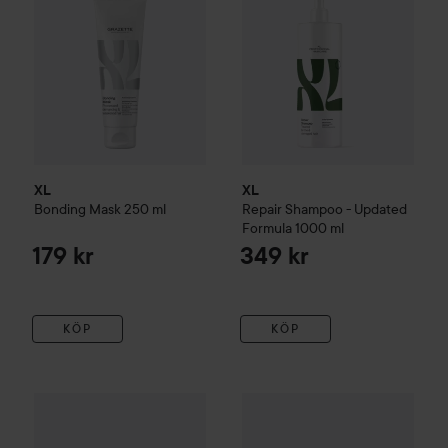
XL
XL
Bonding Mask
250 ml
Repair
Shampoo - Updated
Formula
1000 ml
179 kr
349 kr
KÖP
KÖP
335 kr
XL
Bonding
Shampoo 400 ml & Conditioner 400 ml
XL
Bonding
Shampoo 1000 ml 
Utan paketpris: 3