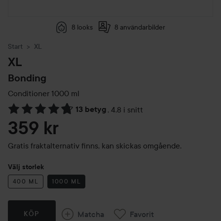
8 looks
8 användarbilder
Start
XL
XL
Bonding
Conditioner
1000 ml
13 betyg
,
4.8 i snitt
Hoppa till Betyg & kommentarer
359 kr
Gratis fraktalternativ finns, kan skickas omgående.
Välj storlek
400 ML
1000 ML
Matcha
Favorit
KÖP