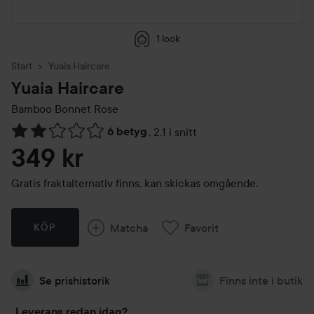
1 look
Start
Yuaia Haircare
Yuaia Haircare
Bamboo Bonnet
Rose
6 betyg
,
2.1 i snitt
Hoppa till Betyg & kommentarer
349 kr
Gratis fraktalternativ finns, kan skickas omgående.
Matcha
Favorit
KÖP
Se prishistorik
Finns inte i butik
Leverans redan idag?