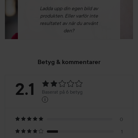
Ladda upp din egen bild av
produkten. Eller varför inte
resultatet av när du använt
den?
Betyg & kommentarer
Betyg:
2.1
Baserat på 6 betyg
i
2.1
Baserat
på
0
1