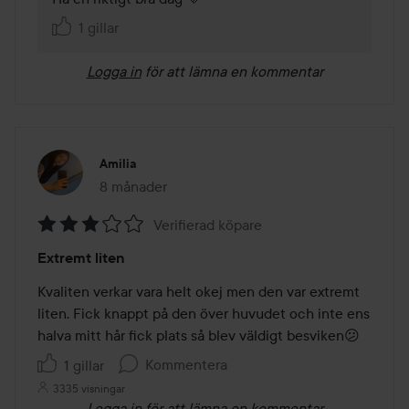
1 gillar
Logga in
för att lämna en kommentar
Amilia
8 månader
Inlägget skapades 8 månader
Verifierad köpare
Betyg:
Extremt liten
3
av
Kvaliten verkar vara helt okej men den var extremt 
5
liten. Fick knappt på den över huvudet och inte ens 
halva mitt hår fick plats så blev väldigt besviken😕
Kommentera
1 gillar
3335 visningar
Logga in
för att lämna en kommentar