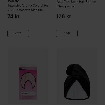
Palette
Anti-Frizz Satin Hair Bonnet
Intensive Creme Coloration
Champagne
7-70 Terracotta Medium
Blonde
74 kr
128 kr
KÖP
KÖP
Brushworks
Satin Hair Turban
GLOV
Double-Sided Satin Hai
178 kr