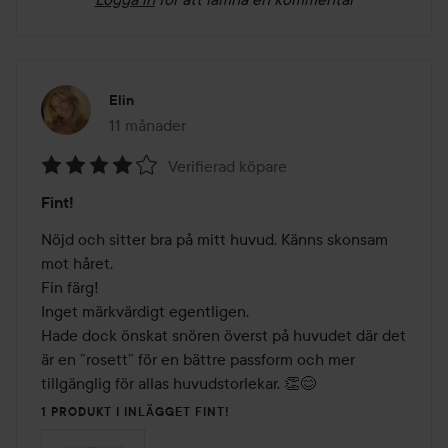
Elin
11 månader
Inlägget skapades 11 månader
Verifierad köpare
Betyg:
Fint!
4
av
Nöjd och sitter bra på mitt huvud. Känns skonsam 
5
mot håret. 

Fin färg! 

Inget märkvärdigt egentligen. 

Hade dock önskat snören överst på huvudet där det 
är en ”rosett” för en bättre passform och mer 
tillgänglig för allas huvudstorlekar. 👏😊
1 PRODUKT I INLÄGGET FINT!