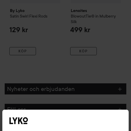
By Lyko
Lenoites
Satin Swirl Flexi Rods
BlowoutTie® in Mulberry
Silk
129 kr
499 kr
KÖP
KÖP
Nyheter och erbjudanden
Följ oss
Kundservice