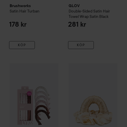
Brushworks
GLOV
Satin Hair Turban
Double-Sided Satin Hair
Towel Wrap
Satin Black
178 kr
281 kr
KÖP
KÖP
By Lyko
Satin Swirl Flexi Rods
Lenoites
BlowoutTie® in Mulb
129 kr