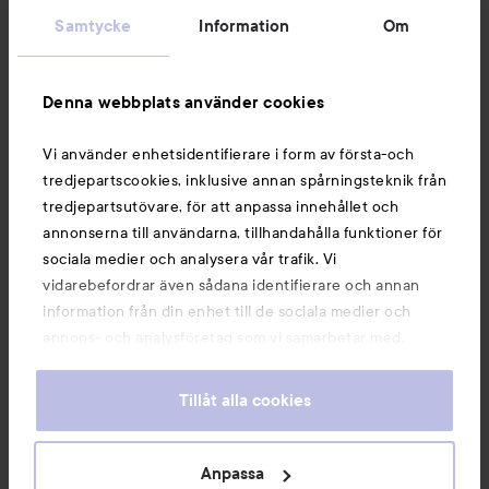
Samtycke
Information
Om
Information
Denna webbplats använder cookies
Du kanske också gillar
Vi använder enhetsidentifierare i form av första-och
tredjepartscookies, inklusive annan spårningsteknik från
tredjepartsutövare, för att anpassa innehållet och
annonserna till användarna, tillhandahålla funktioner för
sociala medier och analysera vår trafik. Vi
vidarebefordrar även sådana identifierare och annan
information från din enhet till de sociala medier och
annons- och analysföretag som vi samarbetar med.
Dessa kan i sin tur kombinera informationen med annan
information som du har tillhandahållit eller som de har
Tillåt alla cookies
samlat in när du har använt deras tjänster. Du godkänner
våra cookies vid fortsatt användande av vår webbplats.
Copyright 2026
För information om hur du kan ändra inställningarna för
Anpassa
E-handel av Avensia