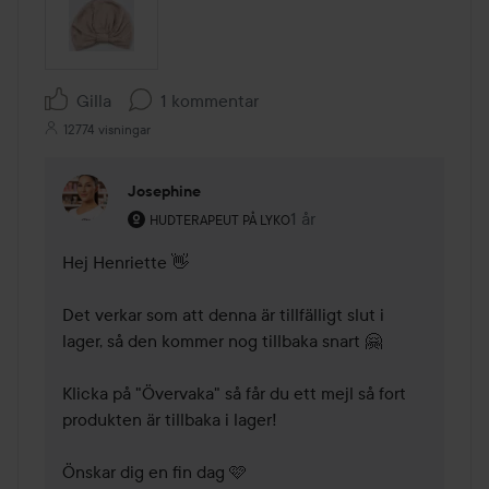
Gilla
1 kommentar
12774 visningar
Josephine
Användarens roll: Hudterapeut på Lyko.
1 år
Kommentaren lades 1 år
HUDTERAPEUT PÅ LYKO
Hej Henriette 👋

Det verkar som att denna är tillfälligt slut i 
lager, så den kommer nog tillbaka snart 🤗

Klicka på "Övervaka" så får du ett mejl så fort 
produkten är tillbaka i lager!

Önskar dig en fin dag 🩷