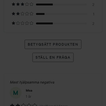
6
2
betyg
1
2
BETYGSÄTT PRODUKTEN
STÄLL EN FRÅGA
Mest hjälpsamma negativa
Moa
1 år
Inlägget skapades 1 år
Verifierad köpare