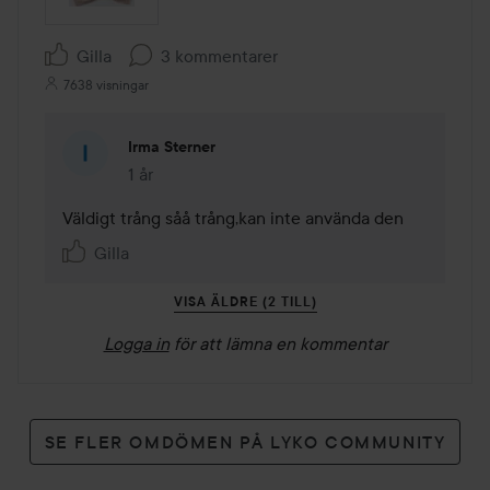
Gilla
3 kommentarer
7638 visningar
Irma Sterner
1 år
Kommentaren lades 1 år
Väldigt trång såå trång,kan inte använda den
Gilla
VISA ÄLDRE (2 TILL)
Logga in
för att lämna en kommentar
SE FLER OMDÖMEN PÅ LYKO COMMUNITY