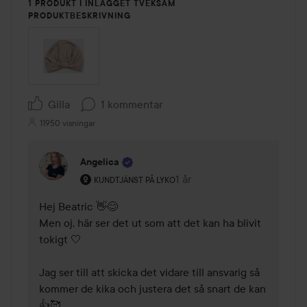
1 PRODUKT I INLÄGGET TVEKSAM
PRODUKTBESKRIVNING
Gilla
1 kommentar
11950 visningar
Angelica
Användarens roll: Kundtjänst på Lyko.
1 år
Kommentaren lades 1 år
KUNDTJÄNST PÅ LYKO
Hej Beatric 👋😊

Men oj, här ser det ut som att det kan ha blivit 
tokigt 🤍

Jag ser till att skicka det vidare till ansvarig så 
kommer de kika och justera det så snart de kan 
👍🥰
