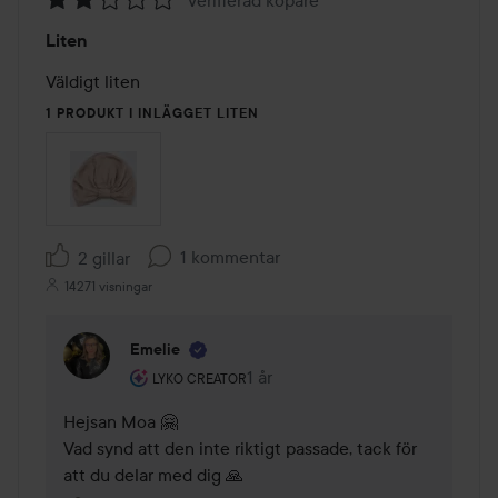
Betyg:
Liten
2
av
Väldigt liten
5
1 PRODUKT I INLÄGGET LITEN
1 kommentar
2 gillar
14271 visningar
Emelie
Användarens roll: Lyko Creator.
1 år
Kommentaren lades 1 år
LYKO CREATOR
Hejsan Moa 🤗

Vad synd att den inte riktigt passade, tack för 
att du delar med dig 🙏