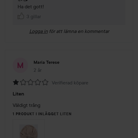
Ha det gott!
3 gillar
Logga in
för att lämna en kommentar
Maria Terese
2 år
Inlägget skapades 2 år
Verifierad köpare
Betyg:
Liten
1
av
Väldigt trång
5
1 PRODUKT I INLÄGGET LITEN