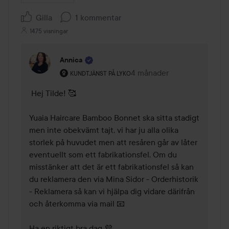
Gilla
1 kommentar
1475 visningar
Annica
Användarens roll: Kundtjänst på Lyko.
4 månader
Kommentaren lades 4 mån
KUNDTJÄNST PÅ LYKO
 Hej Tilde! 🥰 

Yuaia Haircare Bamboo Bonnet ska sitta stadigt 
men inte obekvämt tajt, vi har ju alla olika 
storlek på huvudet men att resåren går av låter 
eventuellt som ett fabrikationsfel. Om du 
misstänker att det är ett fabrikationsfel så kan 
du reklamera den via Mina Sidor - Orderhistorik 
- Reklamera så kan vi hjälpa dig vidare därifrån 
och återkomma via mail 📧 

Ha en riktigt bra dag 💜 