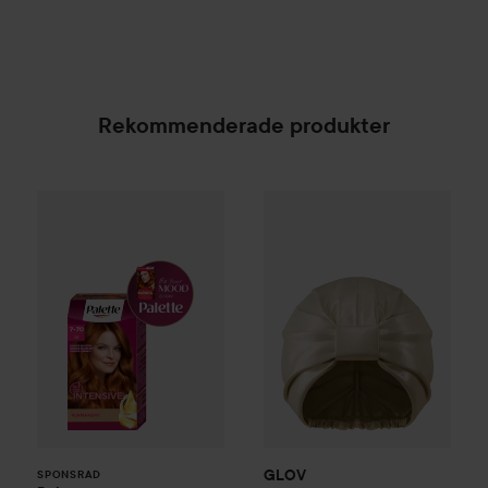
Rekommenderade produkter
Palette
Intensive Creme Coloration
GLOV
Anti-Frizz Satin Hair B
7-70 Terracott
SPONSRAD
GLOV
SPONSRAD