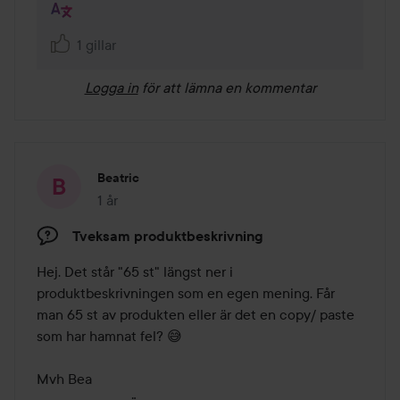
1 gillar
Logga in
för att lämna en kommentar
Beatric
1 år
Inlägget skapades 1 år
Tveksam produktbeskrivning
Hej. Det står "65 st" längst ner i 
produktbeskrivningen som en egen mening. Får 
man 65 st av produkten eller är det en copy/ paste 
som har hamnat fel? 😅

Mvh Bea