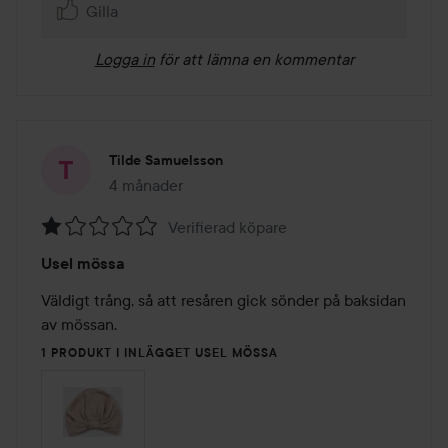
Gilla
Logga in
för att lämna en kommentar
Tilde Samuelsson
4 månader
Inlägget skapades 4 månader
Verifierad köpare
Betyg:
Usel mössa
1
av
Väldigt trång, så att resåren gick sönder på baksidan 
5
av mössan. 
1 PRODUKT I INLÄGGET USEL MÖSSA