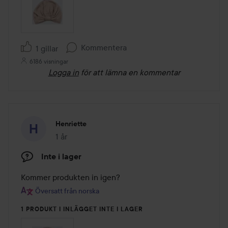
Kommentera
1 gillar
6186 visningar
Logga in
för att lämna en kommentar
Henriette
1 år
Inlägget skapades 1 år
Inte i lager
Kommer produkten in igen?
Översatt från norska
1 PRODUKT I INLÄGGET INTE I LAGER