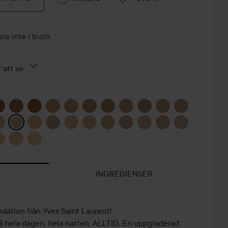
nns inte i butik
 att se
INGREDIENSER
ndation från Yves Saint Laurent!
på hela dagen, hela natten, ALLTID. En uppgraderad