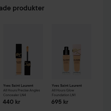
LES PRECISION SPONGE med duttande rörelser för
de produkter
er All Mix
Yves Saint Laurent
The Original
All Hours Precise Angles Concealer
Yves Saint Laurent
All Hours
LN4
Glow 
179 kr
440
Yves Saint Laurent
Yves Saint Laurent
All Hours Precise Angles
All Hours
Glow
Concealer
LN4
Foundation
LN1
440 kr
695 kr