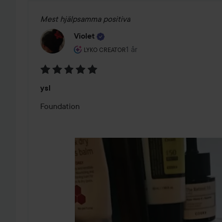
Mest hjälpsamma positiva
Violet
Användarens roll: Lyko Creator.
1 år
Inlägget skapades 1 år
LYKO CREATOR
Betyg:
ysl
5
av
Foundation 
5