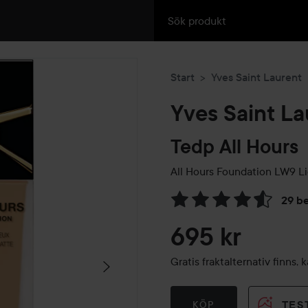
Start
Yves Saint Laurent
Yves Saint La
Tedp All Hours
All Hours Foundation
LW9 Li
29 b
Hoppa till Betyg & komment
695 kr
Gratis fraktalternativ finns
TES
KÖP