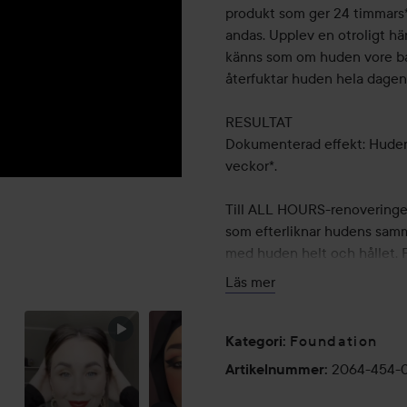
produkt som ger 24 timmars*
andas. Upplev en otroligt h
känns som om huden vore bar
återfuktar huden hela dagen 
RESULTAT
Dokumenterad effekt: Huden 
veckor*.
Till ALL HOURS-renoveringen
som efterliknar hudens sam
med huden helt och hållet. Fö
och svettresistent. Du får e
Läs mer
GOLDEN
strålande matt resultat.
SHIMMER 💛
ANVÄNDNING
Foundation
Kategori
:
– Applicera All Hours Founda
2064-454-
Artikelnummer
:
hudtonen.
– Använd duttande rörelser 