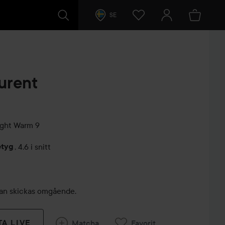
SE
urent
ght Warm 9
etyg
,
4.6 i snitt
arer
, kan skickas omgående.
TA LIVE
Matcha
Favorit