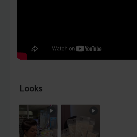
HOPPA TILL PRODUKTINFORMATION
Looks
BURGUNDY
EYES ✨
HOPPA ÖVER SEKTIONEN