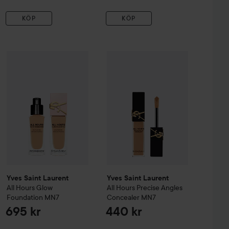
KÖP
KÖP
rs Precise Angles Concealer
Yves Saint Laurent
All Hours
DW4
Glow Foundation
Yves Saint Laurent
MN7
All Hours Preci
440 kr
695 kr
Yves Saint Laurent
Yves Saint Laurent
All Hours
Glow
All Hours Precise Angles
Foundation
MN7
Concealer
MN7
695 kr
440 kr