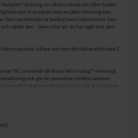
 komplett täckning, en viktlös känsla och låter huden
ärlig hud-mot-hud-känsla med en jämn täckning som
. Den nya formulan är berikad med hyaluronsyra. Den
och vårdar den – även efter att du har tagit bort den.
känns mjukare, slätare och mer återfuktad efter bara 2
 har YSL utvecklat vår första Skin-Fusing™-teknologi
mansättning och gör att produkten smälter samman
r tredubbel resistens: Smetar inte av sig, är vattenfast
✨ NEW
n fräsch och felfri hudton med 24 timmars* naturligt
CLASSIC
YEAR MAKE
FESTIVE
G
GLAM 💄
UP ✨
GLAM 🪩
E
tion från mitten av ansiktet och utåt för att jämna ut
0012
för att bygga upp täckning där det behövs.